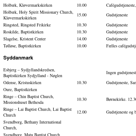
Holbæk, Kløvermarkskirken
10.00
Cafégudstjeneste
Holbæk, Holy Spirit Missionary Church,
15.00
Gudstjeneste
Kløvermarkskirken
Ringsted, Ringsted Frikirke
10.30
Gudstjeneste
Roskilde, Baptistkirken
10.30
Gudstjeneste
Slagelse, Kristent Center
14.00
Gudstjeneste
Tølløse, Baptistkirken
10.00
Fælles cafégudst
Syddanmark
Esbjerg – Sydjyllandskredsen,
Ingen gudstjenes
Baptistkirken Sydjylland - Nøglen
Odense, Kristuskirken
10.30
Gudstjeneste, S
Oure, Baptistkirken
Ringe – Chin Baptist Church,
10.30
Børnekirke. 12.3
Missionshuset Bethesda
Ringe – Lai Baptist Church, Lai Baptist
12.00
Gudstjeneste og 
Church
Svendborg, Bethany International
Church,
Svendborg, Matu Baptist Church,