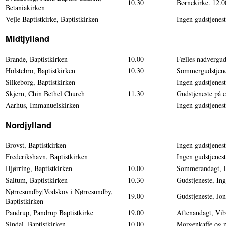
10.30
Børnekirke. 12.0
Betaniakirken
Vejle Baptistkirke, Baptistkirken
Ingen gudstjenes
Midtjylland
Brande, Baptistkirken
10.00
Fælles nadvergud
Holstebro, Baptistkirken
10.30
Sommergudstjene
Silkeborg, Baptistkirken
Ingen gudstjenes
Skjern, Chin Bethel Church
11.30
Gudstjeneste på 
Aarhus, Immanuelskirken
Ingen gudstjenes
Nordjylland
Brovst, Baptistkirken
Ingen gudstjenes
Frederikshavn, Baptistkirken
Ingen gudstjenes
Hjørring, Baptistkirken
10.00
Sommerandagt, F
Saltum, Baptistkirken
10.30
Gudstjeneste, Ing
Nørresundby|Vodskov i Nørresundby,
19.00
Gudstjeneste, Jo
Baptistkirken
Pandrup, Pandrup Baptistkirke
19.00
Aftenandagt, Vib
Sindal, Baptistkirken
10.00
Morgenkaffe og 