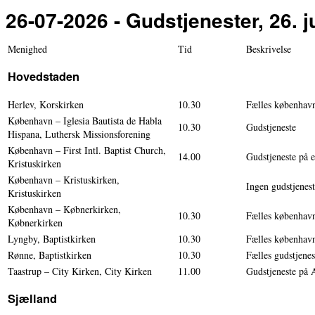
26-07-2026 - Gudstjenester, 26. j
Menighed
Tid
Beskrivelse
Hovedstaden
Herlev, Korskirken
10.30
Fælles københavn
København – Iglesia Bautista de Habla
10.30
Gudstjeneste
Hispana, Luthersk Missionsforening
København – First Intl. Baptist Church,
14.00
Gudstjeneste på 
Kristuskirken
København – Kristuskirken,
Ingen gudstjenes
Kristuskirken
København – Købnerkirken,
10.30
Fælles københavn
Købnerkirken
Lyngby, Baptistkirken
10.30
Fælles københavn
Rønne, Baptistkirken
10.30
Fælles gudstjenes
Taastrup – City Kirken, City Kirken
11.00
Gudstjeneste på 
Sjælland