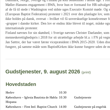
Danmark, Norge, Sverige og Finland på som bedeemner i denne uge. I fo
Møller-Hansens engagement i BWA, hvor hun er formand for HR-udvalget 
af de få til stede i Washington ved sidste uges Executiv Komité møde. O
(European Baptist Federation) protester i 2021 over den planlagte lov, som 
ikke holdes på dansk, oversat – hvilket vil få uoverskuelige konsekvenser 
-grupper i danske kirker. Den lov er endnu ikke blevet til noget, måske og
internationale protester.
Finland nævnes for sin skønhed, i Sverige nævnes Christer Daelander, s
menneskerettighedspris i 2018 for sit utrættelige arbejde bl.a. i FN på v
Jan Sættre, der har været første vicepræsident i BWA 2015-2020. Uden diss
fungere, på samme måde som BaptistKirken ikke kunne fungere uden de man
Gudstjenester, 9. august 2026
(print)
Hovedstaden
Herlev
10.30
København – Iglesia Bautista de Habla
10.30
Gudstjeneste
Hispana
København – First Intl. Baptist Church
14.00
Gudstjeneste på engelsk