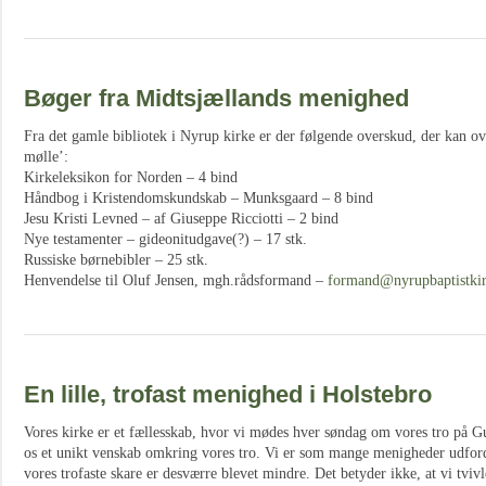
Bøger fra Midtsjællands menighed
Fra det gamle bibliotek i Nyrup kirke er der følgende overskud, der kan over
mølle’:
Kirkeleksikon for Norden – 4 bind
Håndbog i Kristendomskundskab – Munksgaard – 8 bind
Jesu Kristi Levned – af Giuseppe Ricciotti – 2 bind
Nye testamenter – gideonitudgave(?) – 17 stk.
Russiske børnebibler – 25 stk.
Henvendelse til Oluf Jensen, mgh.rådsformand –
formand@nyrupbaptistki
En lille, trofast menighed i Holstebro
Vores kirke er et fællesskab, hvor vi mødes hver søndag om vores tro på Gu
os et unikt venskab omkring vores tro. Vi er som mange menigheder udford
vores trofaste skare er desværre blevet mindre. Det betyder ikke, at vi tvivl