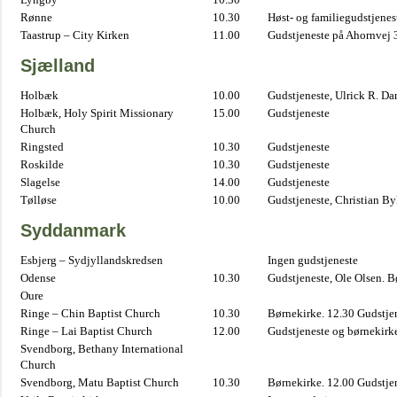
Rønne
10.30
Høst- og familiegudstjene
Taastrup – City Kirken
11.00
Gudstjeneste på Ahornvej 
Sjælland
Holbæk
10.00
Gudstjeneste, Ulrick R. D
Holbæk, Holy Spirit Missionary
15.00
Gudstjeneste
Church
Ringsted
10.30
Gudstjeneste
Roskilde
10.30
Gudstjeneste
Slagelse
14.00
Gudstjeneste
Tølløse
10.00
Gudstjeneste, Christian B
Syddanmark
Esbjerg – Sydjyllandskredsen
Ingen gudstjeneste
Odense
10.30
Gudstjeneste, Ole Olsen. B
Oure
Ringe – Chin Baptist Church
10.30
Børnekirke. 12.30 Gudstje
Ringe – Lai Baptist Church
12.00
Gudstjeneste og børnekirk
Svendborg, Bethany International
Church
Svendborg, Matu Baptist Church
10.30
Børnekirke. 12.00 Gudstje