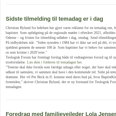
Sidste tilmelding til temadag er i dag
Christian Bylund fra ledelsen har gjort varm reklame for en temadag om, hv
baptister. Som opfølgning på de regionale møder i efteråret 2021, afholdes
Odense – og fristen for tilmelding udløber i dag, onsdag. Send tilmeldinger
På indbydelsen står: ”Siden synoden i 1984 har vi ikke sat ord på dét, vi tro
sjældent gennem de seneste 100 år. Som baptister har vi behov for sammen 
os som kristne i 2020’erne.”
Teologisk Forum har fremlagt forslag både til vedtægternes forord og til s
trosforståelse.
Læs dem i folderen til temadagen her
.
”Teserne skal ikke forstås som færdige udsagn eller noget, der bare skal nik
udkast til samtalen, vi sammen skal have i den kommende tid. Sidst på tema
drømme. Her vil Per Beck m.fl. komme med deres bud på, hvor BaptistKir
fremtiden,” skriver Christian Bylund, der er ny formand for Teologisk For
temadagen.
Foredrag med familievejleder Lola Jense