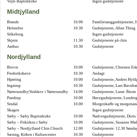
Vejle Baptistkirke
Ingen gudstjeneste
Midtjylland
Brande
16.00
Familiesanggudstjeneste,
Holstebro
10.30
Gudstjeneste, Allan Thing
Silkeborg
Ingen gudstjeneste
Skjern
11.30
Gudstjeneste på chin
Aarhus
10.30
Gudstjeneste
Nordjylland
Brovst
10.00
Gudstjeneste, Chresten Es
Frederikshavn
10.30
Andagt
Hjørring
10.00
Gudstjeneste, Anders Hyl
Ingstrup
10.30
Gudstjeneste, Lars Bavnb
Nørresundby|Vodskov i Nørresundby
14.00
Gudstjeneste, Lasse Åbom
Pandrup
10.00
Havegudstjeneste, Lunderg
Sindal
10.00
Morgenkaffe og morgenand
Skagen
Ingen gudstjeneste
Sæby – Sæby Baptistkirke
10.00
Nadvergudstjeneste, Doris
Sæby – Frikirken i Sæby
10.00
Gudstjeneste, Susanne Møl
Sæby – Nordjylland Chin Church
12.00
Gudstjeneste. 12.30 Sønda
Sæsing, Kirken i Kulturcenter
10.30
Gudstjeneste