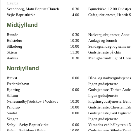
Church
Svendborg, Matu Baptist Church
10.30
Børnekirke. 12.00 Gudstje
Vejle Baptistkirke
14.00
Cafégudstjeneste, Henrik 
Midtjylland
Brande
10.30
Nadvergudstjeneste, Anne
Holstebro
10.30
Andagt og brunch
Silkeborg
10.00
Søndagsandagt og samvær 
Skjern
11.30
Gudstjeneste på chin
Aarhus
10.30
Menighedsudflugt til Chris
Nordjylland
Brovst
10.00
Dåbs- og nadvergudstjenest
Frederikshavn
Ingen gudstjeneste
Hjørring
10.00
Gudstjeneste, Torben And
Saltum
Ingen gudstjeneste
Nørresundby|Vodskov i Vodskov
10.30
Pilgrimsgudstjeneste, Bent
Pandrup
10.00
Gudstjeneste, Chresten Es
Sindal
10.00
Gudstjeneste, Gert Bjørste
Skagen
Ingen gudstjeneste
Sæby – Sæby Baptistkirke
10.00
Vi mødes ved bålhytten i 
Sæby – Frikirken i Sæby
10.00
Gudstjeneste, Vibeke Fran