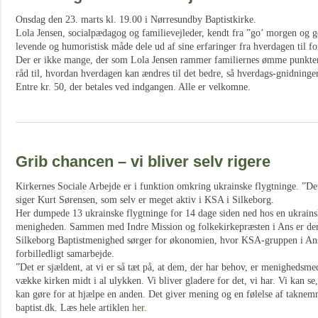
Onsdag den 23. marts kl. 19.00 i Nørresundby Baptistkirke.
Lola Jensen, socialpædagog og familievejleder, kendt fra ”go’ morgen og g
levende og humoristisk måde dele ud af sine erfaringer fra hverdagen til f
Der er ikke mange, der som Lola Jensen rammer familiernes ømme punkter o
råd til, hvordan hverdagen kan ændres til det bedre, så hverdags-gnidninge
Entre kr. 50, der betales ved indgangen. Alle er velkomne.
Grib chancen – vi bliver selv rigere
Kirkernes Sociale Arbejde er i funktion omkring ukrainske flygtninge. ”Det
siger Kurt Sørensen, som selv er meget aktiv i KSA i Silkeborg.
Her dumpede 13 ukrainske flygtninge for 14 dage siden ned hos en ukrain
menigheden. Sammen med Indre Mission og folkekirkepræsten i Ans er der
Silkeborg Baptistmenighed sørger for økonomien, hvor KSA-gruppen i Ans s
forbilledligt samarbejde.
”Det er sjældent, at vi er så tæt på, at dem, der har behov, er menighedsme
vække kirken midt i al ulykken. Vi bliver gladere for det, vi har. Vi kan se
kan gøre for at hjælpe en anden. Det giver mening og en følelse af taknem
baptist.dk. Læs hele artiklen
her
.