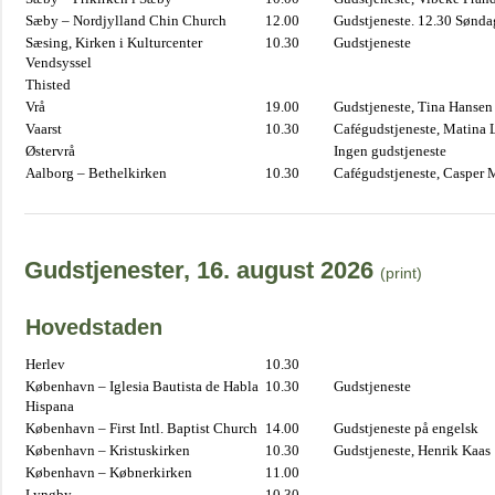
Sæby – Nordjylland Chin Church
12.00
Gudstjeneste. 12.30 Sønda
Sæsing, Kirken i Kulturcenter
10.30
Gudstjeneste
Vendsyssel
Thisted
Vrå
19.00
Gudstjeneste, Tina Hansen
Vaarst
10.30
Cafégudstjeneste, Matina 
Østervrå
Ingen gudstjeneste
Aalborg – Bethelkirken
10.30
Cafégudstjeneste, Casper 
Gudstjenester, 16. august 2026
(print)
Hovedstaden
Herlev
10.30
København – Iglesia Bautista de Habla
10.30
Gudstjeneste
Hispana
København – First Intl. Baptist Church
14.00
Gudstjeneste på engelsk
København – Kristuskirken
10.30
Gudstjeneste, Henrik Kaas
København – Købnerkirken
11.00
Lyngby
10.30