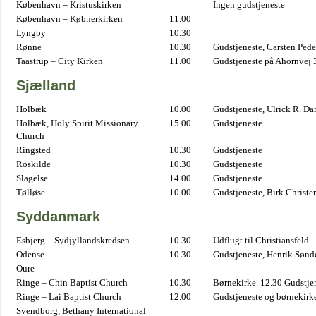
København – Kristuskirken
Ingen gudstjeneste
København – Købnerkirken
11.00
Lyngby
10.30
Rønne
10.30
Gudstjeneste, Carsten Pede
Taastrup – City Kirken
11.00
Gudstjeneste på Ahornvej 
Sjælland
Holbæk
10.00
Gudstjeneste, Ulrick R. D
Holbæk, Holy Spirit Missionary
15.00
Gudstjeneste
Church
Ringsted
10.30
Gudstjeneste
Roskilde
10.30
Gudstjeneste
Slagelse
14.00
Gudstjeneste
Tølløse
10.00
Gudstjeneste, Birk Christe
Syddanmark
Esbjerg – Sydjyllandskredsen
10.30
Udflugt til Christiansfeld
Odense
10.30
Gudstjeneste, Henrik Sønd
Oure
Ringe – Chin Baptist Church
10.30
Børnekirke. 12.30 Gudstje
Ringe – Lai Baptist Church
12.00
Gudstjeneste og børnekirk
Svendborg, Bethany International