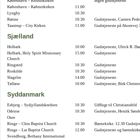
København – Kristuskirken
Ingen gudstjeneste
København – Købnerkirken
11.00
Lyngby
10.30
Rønne
10.30
Gudstjeneste, Carsten Pede
Taastrup – City Kirken
11.00
Gudstjeneste på Ahornvej 
Sjælland
Holbæk
10.00
Gudstjeneste, Ulrick R. D
Holbæk, Holy Spirit Missionary
15.00
Gudstjeneste
Church
Ringsted
10.30
Gudstjeneste
Roskilde
10.30
Gudstjeneste
Slagelse
14.00
Gudstjeneste
Tølløse
10.00
Gudstjeneste, Birk Christe
Syddanmark
Esbjerg – Sydjyllandskredsen
10.30
Udflugt til Christiansfeld
Odense
10.30
Gudstjeneste, Henrik Sønd
Oure
Ringe – Chin Baptist Church
10.30
Børnekirke. 12.30 Gudstje
Ringe – Lai Baptist Church
12.00
Gudstjeneste og børnekirk
Svendborg, Bethany International