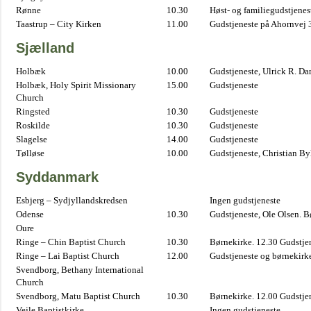
Rønne
10.30
Høst- og familiegudstjene
Taastrup – City Kirken
11.00
Gudstjeneste på Ahornvej 
Sjælland
Holbæk
10.00
Gudstjeneste, Ulrick R. D
Holbæk, Holy Spirit Missionary
15.00
Gudstjeneste
Church
Ringsted
10.30
Gudstjeneste
Roskilde
10.30
Gudstjeneste
Slagelse
14.00
Gudstjeneste
Tølløse
10.00
Gudstjeneste, Christian B
Syddanmark
Esbjerg – Sydjyllandskredsen
Ingen gudstjeneste
Odense
10.30
Gudstjeneste, Ole Olsen. B
Oure
Ringe – Chin Baptist Church
10.30
Børnekirke. 12.30 Gudstje
Ringe – Lai Baptist Church
12.00
Gudstjeneste og børnekirk
Svendborg, Bethany International
Church
Svendborg, Matu Baptist Church
10.30
Børnekirke. 12.00 Gudstje
Vejle Baptistkirke
Ingen gudstjeneste