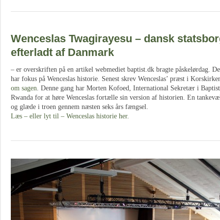
Wenceslas Twagirayesu – dansk statsborg
efterladt af Danmark
– er overskriften på en artikel webmediet baptist.dk bragte påskelørdag. Det
har fokus på Wenceslas historie. Senest skrev Wenceslas’ præst i Korskirk
om sagen
. Denne gang har Morten Kofoed, International Sekretær i BaptistK
Rwanda for at høre Wenceslas fortælle sin version af historien. En tankevæ
og glæde i troen gennem næsten seks års fængsel.
Læs – eller lyt til – Wenceslas historie her.