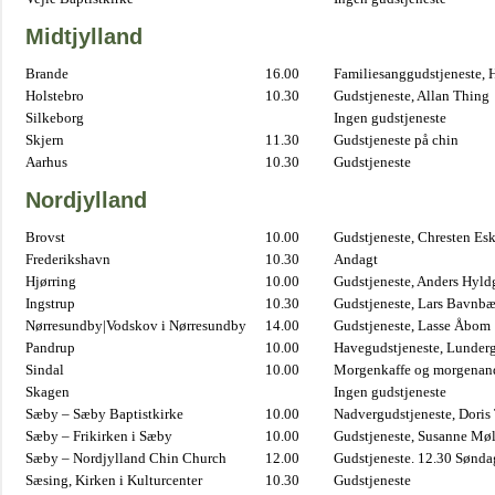
Midtjylland
Brande
16.00
Familiesanggudstjeneste,
Holstebro
10.30
Gudstjeneste, Allan Thing
Silkeborg
Ingen gudstjeneste
Skjern
11.30
Gudstjeneste på chin
Aarhus
10.30
Gudstjeneste
Nordjylland
Brovst
10.00
Gudstjeneste, Chresten Es
Frederikshavn
10.30
Andagt
Hjørring
10.00
Gudstjeneste, Anders Hyl
Ingstrup
10.30
Gudstjeneste, Lars Bavnb
Nørresundby|Vodskov i Nørresundby
14.00
Gudstjeneste, Lasse Åbom
Pandrup
10.00
Havegudstjeneste, Lunderg
Sindal
10.00
Morgenkaffe og morgenand
Skagen
Ingen gudstjeneste
Sæby – Sæby Baptistkirke
10.00
Nadvergudstjeneste, Doris
Sæby – Frikirken i Sæby
10.00
Gudstjeneste, Susanne Møl
Sæby – Nordjylland Chin Church
12.00
Gudstjeneste. 12.30 Sønda
Sæsing, Kirken i Kulturcenter
10.30
Gudstjeneste