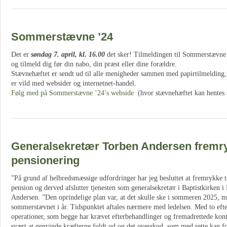
Sommerstævne ’24
Det er
søndag 7. april, kl. 16.00
det sker! Tilmeldingen til Sommerstævne 
og tilmeld dig før din nabo, din præst eller dine forældre.
Stævnehæftet er sendt ud til alle menigheder sammen med papirtilmelding
er vild med websider og internetnet-handel.
Følg med på Sommerstævne ’24’s webside
(hvor stævnehæftet kan hentes s
Generalsekretær Torben Andersen fremry
pensionering
”På grund af helbredsmæssige udfordringer har jeg besluttet at fremrykke t
pension og derved afslutter tjenesten som generalsekretær i Baptistkirken 
Andersen. ”Den oprindelige plan var, at det skulle ske i sommeren 2025, m
sommerstævnet i år. Tidspunktet aftales nærmere med ledelsen. Med to efte
operationer, som begge har krævet efterbehandlinger og fremadrettede kont
svært at genvinde kræfterne fuldt ud og det overskud, som med rette kan for