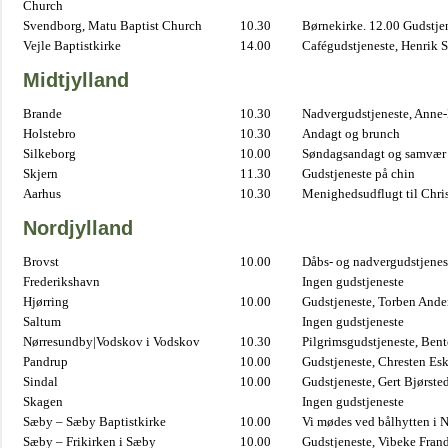
Church
Svendborg, Matu Baptist Church
10.30
Børnekirke. 12.00 Gudstje
Vejle Baptistkirke
14.00
Cafégudstjeneste, Henrik 
Midtjylland
Brande
10.30
Nadvergudstjeneste, Anne
Holstebro
10.30
Andagt og brunch
Silkeborg
10.00
Søndagsandagt og samvær 
Skjern
11.30
Gudstjeneste på chin
Aarhus
10.30
Menighedsudflugt til Chris
Nordjylland
Brovst
10.00
Dåbs- og nadvergudstjenest
Frederikshavn
Ingen gudstjeneste
Hjørring
10.00
Gudstjeneste, Torben And
Saltum
Ingen gudstjeneste
Nørresundby|Vodskov i Vodskov
10.30
Pilgrimsgudstjeneste, Bent
Pandrup
10.00
Gudstjeneste, Chresten Es
Sindal
10.00
Gudstjeneste, Gert Bjørste
Skagen
Ingen gudstjeneste
Sæby – Sæby Baptistkirke
10.00
Vi mødes ved bålhytten i 
Sæby – Frikirken i Sæby
10.00
Gudstjeneste, Vibeke Fran