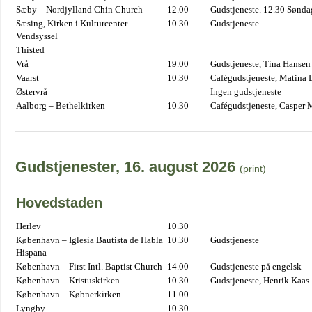
Sæby – Nordjylland Chin Church
12.00
Gudstjeneste. 12.30 Sønda
Sæsing, Kirken i Kulturcenter
10.30
Gudstjeneste
Vendsyssel
Thisted
Vrå
19.00
Gudstjeneste, Tina Hansen
Vaarst
10.30
Cafégudstjeneste, Matina 
Østervrå
Ingen gudstjeneste
Aalborg – Bethelkirken
10.30
Cafégudstjeneste, Casper 
Gudstjenester, 16. august 2026
(print)
Hovedstaden
Herlev
10.30
København – Iglesia Bautista de Habla
10.30
Gudstjeneste
Hispana
København – First Intl. Baptist Church
14.00
Gudstjeneste på engelsk
København – Kristuskirken
10.30
Gudstjeneste, Henrik Kaas
København – Købnerkirken
11.00
Lyngby
10.30