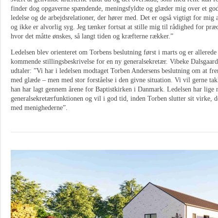
finder dog opgaverne spændende, meningsfyldte og glæder mig over et god
ledelse og de arbejdsrelationer, der hører med. Det er også vigtigt for mig at
og ikke er alvorlig syg. Jeg tænker fortsat at stille mig til rådighed for præ
hvor det måtte ønskes, så langt tiden og kræfterne rækker.”
Ledelsen blev orienteret om Torbens beslutning først i marts og er allered
kommende stillingsbeskrivelse for en ny generalsekretær. Vibeke Dalsgaar
udtaler: ”Vi har i ledelsen modtaget Torben Andersens beslutning om at fr
med glæde – men med stor forståelse i den givne situation. Vi vil gerne tak
han har lagt gennem årene for Baptistkirken i Danmark. Ledelsen har lige
generalsekretærfunktionen og vil i god tid, inden Torben slutter sit virke,
med menighederne”.