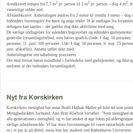
2
2
2
Arealkravet lempes fra 7,5 m
pr. person til 2 m
pr. person – dog 4 m
, h
væsentlige sidder ned.
Afstandskravet: Anbefalingen ændres fra 2 meter til mindst 1 meter – dog m
Indendørs foreningsliv for børn og unge under 18 år undtages fra forsamlin
deltagere kan samles – det gælder dog ikke aktiviteter med sang.
De særlige undtagelser for udendørs begravelser og udendørs gudstjenester b
generelle forsamlingsforbud, som hæves gradvis (Inde: I dag: 10 personer, 
personer, 11. juni: 100 personer. Ude: I dag: 50 personer, 6. maj: 75 person
juni: afskaffes). Ansatte tæller ikke med.
Anbefalingerne om udluftning præciseres.
Der skal fortsat bæres mundbind i forbindelse med gudstjenester, og ikke-gu
omfattet af det indendørs forsamlingsloft.
Nyt fra Korskirken
Korskirkens menighed har ansat Bodil Højbak Møller på fuld tid som præs
Menighedsrådets formand, Ann-Britt Klarholt fortæller: ”Som menighed de
alle-generationers menighed, og vi har ønsket at øge fokus på aldersgruppen
særlige arbejdsområde. Vi har store forventninger til vores samarbejde med
os i et par år på deltid, mens hun har studeret ved Københavns Universitet. 