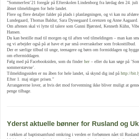
”Sommerfest’21 foregår på Efterskolen Lindenborg fra lørdag den 24. juli t
åbnet tilmeldingen for hele landet.
Flere og flere detaljer falder på plads i planlægningen, og vi kan nu afslør
Lundegaard, Thomas Baldur, Sara Dyssegaard Lorenzen og Anne Aagaard.
Om aftenen skal vi lytte til talere som Gunni Bjørsted, Kenneth Kühn, Vi
Hansen.
Du kan bestille mad til morgen og til aften ved tilmeldingen – man kan
og vi arbejder også på at have et par små overraskelser som frokosttilbud.
Der er særlige tilbud til unge, teenagere og børn om formiddagen og hyggel
om eftermiddagen.
Følg med på Facebooksiden, som du finder
her
– eller du kan søge på ’So
sommerstævne’.
Tilmeldingssiden er nu åben for hele landet, så skynd dig ind på
http://bit
Efter 1. maj stiger prisen.”
Arrangørerne lover, at hvis det mod forventning ikke bliver muligt at genne
penge tilbage.
Yderst aktuelle bønner for Rusland og Uk
I rækken af baptistsamfund omkring i verden er forbønnen nået til Ruslan