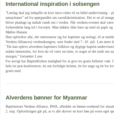
International inspiration i solsengen
”Lørdag skal jeg indspille en kort intro-video til en bibel-undervisning –
samaritaner” ud fra spørgsmålet om racediskrimination. Det er en af mange
bliver planlagt og indtalt rundt om i verden. Når verdens-eventet skal vær
forberedelse lang tid i forvejen. Man dukker ikke bare op med sit papir og 
Møller-Hansen.
Hun opfordrer alle, der interesserer sig for baptister og teologi, til at meld
Verdens Alliances) verdenskongres, som finder sted 7.-10. juli. Læs mere 
”Du kan opleve alverdens baptisters folklore og dygtige baptist-underviser
måske lænestolen, for hvis du vil være on-time, er noget af det midt om na
morgen,” fortsætter Lone.
For øvrigt har BaptistKirken mulighed for at give tre gratis billetter væk. O
hele tre præ-konferencer, én om forfulgte kristne, én for unge og én for k
gratis med.
Alverdens bønner for Myanmar
Baptisternes Verdens Alliance, BWA, afholder en bønne-weekend for situati
2. maj. Opfordringen går på, at vi alle skriver en kort bøn på vores eget s