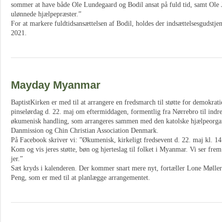
sommer at have både Ole Lundegaard og Bodil ansat på fuld tid, samt Ole
ulønnede hjælpepræster.”
For at markere fuldtidsansættelsen af Bodil, holdes der indsættelsesgudstj
2021.
Mayday Myanmar
BaptistKirken er med til at arrangere en fredsmarch til støtte for demokrat
pinselørdag d. 22. maj om eftermiddagen, formentlig fra Nørrebro til indr
økumenisk handling, som arrangeres sammen med den katolske hjælpeorgani
Danmission og Chin Christian Association Denmark.
På Facebook skriver vi: ”Økumenisk, kirkeligt fredsevent d. 22. maj kl. 1
Kom og vis jeres støtte, bøn og hjerteslag til folket i Myanmar. Vi ser fre
jer.”
Sæt kryds i kalenderen. Der kommer snart mere nyt, fortæller Lone Møll
Peng, som er med til at planlægge arrangementet.