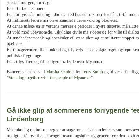
senest i morgen, torsdag!
Ideer til bønneemner:
For fornyet håb, mod og udholdenhed hos de folk, der formår at stå imod 
At militærets ledere må blive standset i deres vold og blodtørst.
At denne måske en af verdens mørkeste perioder i nyere historie, må slutte 
At vold mod ubevæbnede, uskyldige civile må stoppe og for vilje til dialo
At sundhedspersonale og hospitaler vil være sikre og at militæret stoppet 
hjælpere.
En tilbagevenden til demokrati og frigivelse af de valgte regeringsrepræsen
politiske flygtninge.
For at lys, fred og frihed igen må hvile over Myanmar.
Bønner skal sendes til
Marsha Scipio
eller
Terry Smith
og bliver offentligg
”
Standing together with the people of Myanmar
”.
Gå ikke glip af sommerens forrygende fe
Lindenborg
Med ukuelig optimisme regner arrangørerne af det anderledes sommerstævn
muligt at få lov til at sprænge forsamlingsloftet og gennemføre den udvide