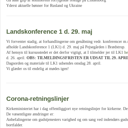
Gå ikke glip af sommerens forrygende festuge på Lindenborg
Yderst aktuelle bønner for Rusland og Ukraine
Landskonference 1 d. 29. maj
Vi forventer stadig, at forhandlingerne om genåbning vedr. konferencer m.
afholde Landskonference 1 (LK1) d. 29. maj på Pejsegården i Brædstrup.
Af hensyn til kursusstedet er det derfor vigtigt, at I tilmelder jer til LK1
he
d. 26. april.
OBS: TILMELDINGSFRISTEN ER UDSAT TIL 29. APRIL 
Dagsorden og materiale til LK1 udsendes onsdag 28. april.
Vi glæder os til endelig at mødes igen!
Corona-retningslinjer
Kirkeministeriet har i dag offentliggjort nye retningslinjer for kirkerne. D
De væsentligste ændringer er:
Anbefalingerne om gudstjenesters varighed og om sang ved indendørs gudst
bortfalder.