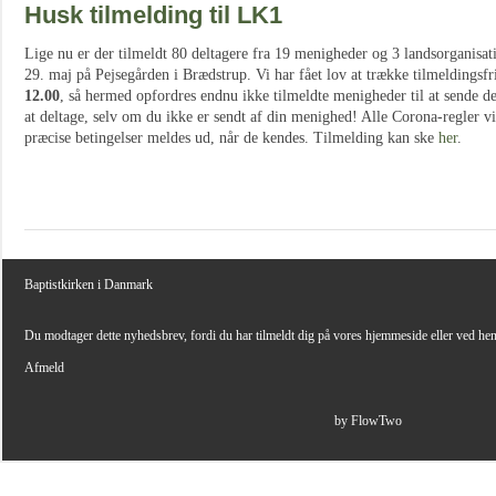
Husk tilmelding til LK1
Lige nu er der tilmeldt 80 deltagere fra 19 menigheder og 3 landsorganisat
29. maj på Pejsegården i Brædstrup. Vi har fået lov at trække tilmeldingsfri
12.00
, så hermed opfordres endnu ikke tilmeldte menigheder til at sende d
at deltage, selv om du ikke er sendt af din menighed! Alle Corona-regler vi
præcise betingelser meldes ud, når de kendes. Tilmelding kan ske
her
.
Baptistkirken i Danmark
Du modtager dette nyhedsbrev, fordi du har tilmeldt dig på vores hjemmeside eller ved he
Afmeld
by FlowTwo