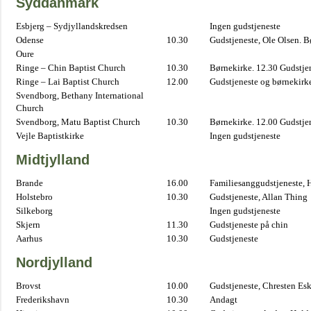
Syddanmark
Esbjerg – Sydjyllandskredsen
Ingen gudstjeneste
Odense
10.30
Gudstjeneste, Ole Olsen. B
Oure
Ringe – Chin Baptist Church
10.30
Børnekirke. 12.30 Gudstje
Ringe – Lai Baptist Church
12.00
Gudstjeneste og børnekirk
Svendborg, Bethany International
Church
Svendborg, Matu Baptist Church
10.30
Børnekirke. 12.00 Gudstje
Vejle Baptistkirke
Ingen gudstjeneste
Midtjylland
Brande
16.00
Familiesanggudstjeneste,
Holstebro
10.30
Gudstjeneste, Allan Thing
Silkeborg
Ingen gudstjeneste
Skjern
11.30
Gudstjeneste på chin
Aarhus
10.30
Gudstjeneste
Nordjylland
Brovst
10.00
Gudstjeneste, Chresten Es
Frederikshavn
10.30
Andagt