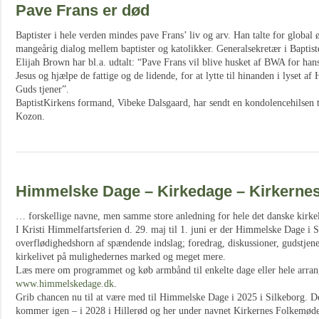
Pave Frans er død
Baptister i hele verden mindes pave Frans’ liv og arv. Han talte for global 
mangeårig dialog mellem baptister og katolikker. Generalsekretær i Baptis
Elijah Brown har bl.a. udtalt: “Pave Frans vil blive husket af BWA for hans
Jesus og hjælpe de fattige og de lidende, for at lytte til hinanden i lyset 
Guds tjener”.
BaptistKirkens formand, Vibeke Dalsgaard, har sendt en kondolencehilsen 
Kozon.
Himmelske Dage – Kirkedage – Kirkerne
… forskellige navne, men samme store anledning for hele det danske kirkel
I Kristi Himmelfartsferien d. 29. maj til 1. juni er der Himmelske Dage i S
overflødighedshorn af spændende indslag; foredrag, diskussioner, gudstjene
kirkelivet på mulighedernes marked og meget mere.
Læs mere om programmet og køb armbånd til enkelte dage eller hele arra
www.himmelskedage.dk
.
Grib chancen nu til at være med til Himmelske Dage i 2025 i Silkeborg. De
kommer igen – i 2028 i Hillerød og her under navnet Kirkernes Folkemøde