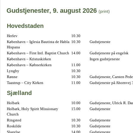
Gudstjenester, 9. august 2026
(print)
Hovedstaden
Herlev
10.30
København – Iglesia Bautista de Habla
10.30
Gudstjeneste
Hispana
København – First Intl. Baptist Church
14.00
Gudstjeneste på engelsk
København – Kristuskirken
Ingen gudstjeneste
København – Købnerkirken
11.00
Lyngby
10.30
Rønne
10.30
Gudstjeneste, Carsten Pede
Taastrup – City Kirken
11.00
Gudstjeneste på Ahornvej 
Sjælland
Holbæk
10.00
Gudstjeneste, Ulrick R. D
Holbæk, Holy Spirit Missionary
15.00
Gudstjeneste
Church
Ringsted
10.30
Gudstjeneste
Roskilde
10.30
Gudstjeneste
Slagelse
14.00
Gudstjeneste