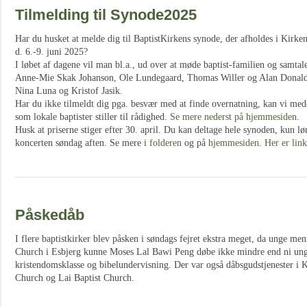
Tilmelding til Synode2025
Har du husket at melde dig til BaptistKirkens synode, der afholdes i Kirken
d. 6.-9. juni 2025?
I løbet af dagene vil man bl.a., ud over at møde baptist-familien og samtal
Anne-Mie Skak Johanson, Ole Lundegaard, Thomas Willer og Alan Donald
Nina Luna og Kristof Jasik.
Har du ikke tilmeldt dig pga. besvær med at finde overnatning, kan vi medd
som lokale baptister stiller til rådighed.
Se mere nederst på hjemmesiden
.
Husk at priserne stiger efter 30. april. Du kan deltage hele synoden, kun lør
koncerten søndag aften. Se mere i
folderen
og på
hjemmesiden
.
Her er link
Påskedåb
I flere baptistkirker blev påsken i søndags fejret ekstra meget, da unge men
Church i Esbjerg kunne Moses Lal Bawi Peng døbe ikke mindre end ni unge
kristendomsklasse og bibelundervisning. Der var også dåbsgudstjenester i 
Church og Lai Baptist Church.