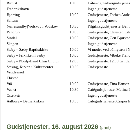
Brovst
10.00
Dåbs- og nadvergudstjenest
Frederikshavn
Ingen gudstjeneste
Hjørring
10.00
Gudstjeneste, Torben And
Saltum
Ingen gudstjeneste
Nørresundby|Vodskov i Vodskov
10.30
Pilgrimsgudstjeneste, Bent
Pandrup
10.00
Gudstjeneste, Chresten Es
Sindal
10.00
Gudstjeneste, Gert Bjørste
Skagen
Ingen gudstjeneste
Sæby – Sæby Baptistkirke
10.00
Vi mødes ved bålhytten i 
Sæby – Frikirken i Sæby
10.00
Gudstjeneste, Vibeke Fran
Sæby – Nordjylland Chin Church
12.00
Gudstjeneste. 12.30 Sønda
Sæsing, Kirken i Kulturcenter
10.30
Gudstjeneste
Vendsyssel
Thisted
Vrå
19.00
Gudstjeneste, Tina Hansen
Vaarst
10.30
Cafégudstjeneste, Matina 
Østervrå
Ingen gudstjeneste
Aalborg – Bethelkirken
10.30
Cafégudstjeneste, Casper 
Gudstjenester, 16. august 2026
(print)