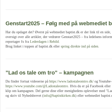
Genstart2025 – Følg med på webmediet ba
Har du opdaget det? Øverst på webmediet baptist.dk er der link til en side,
oversigt over alle artikler, der vedrører Genstart2025 – fra ledelsens infor
reportager fx fra
Lederdagen i Rebild
.
Brug linket i toppen af baptist.dk eller
spring direkte ind på siden
.
”Lad os tale om tro” – kampagnen
Du finder fortsat videoerne på
https://www.ladostaleomtro.dk/
og Youtube-
https://www.youtube.com/@Ladostaleomtro
. Hvis du er på Facebook eller
klip om kampagnen. Del gerne dine eller menighedens oplevelser med “Lad 
og skriv til Nyhedsbrevet (
info@baptistkirken.dk
) eller webmediet baptist.