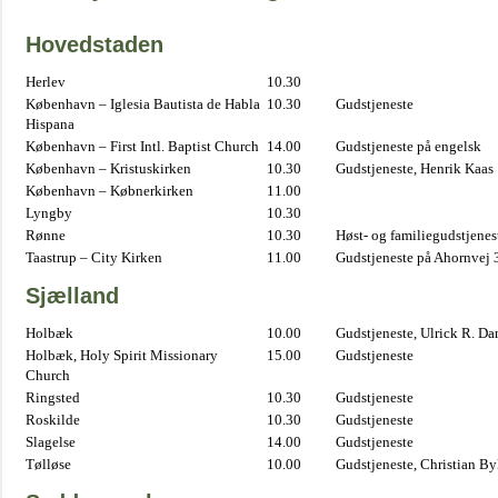
Hovedstaden
Herlev
10.30
København – Iglesia Bautista de Habla
10.30
Gudstjeneste
Hispana
København – First Intl. Baptist Church
14.00
Gudstjeneste på engelsk
København – Kristuskirken
10.30
Gudstjeneste, Henrik Kaas
København – Købnerkirken
11.00
Lyngby
10.30
Rønne
10.30
Høst- og familiegudstjene
Taastrup – City Kirken
11.00
Gudstjeneste på Ahornvej 
Sjælland
Holbæk
10.00
Gudstjeneste, Ulrick R. D
Holbæk, Holy Spirit Missionary
15.00
Gudstjeneste
Church
Ringsted
10.30
Gudstjeneste
Roskilde
10.30
Gudstjeneste
Slagelse
14.00
Gudstjeneste
Tølløse
10.00
Gudstjeneste, Christian B