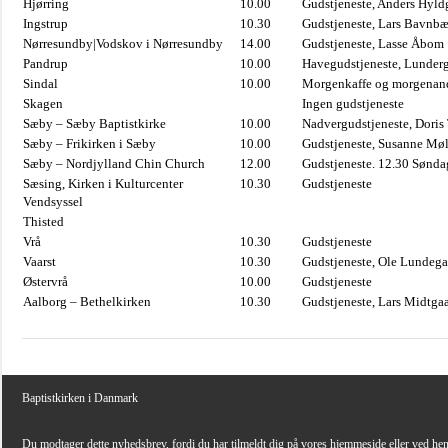
Hjørring
10.00
Gudstjeneste, Anders Hyl
Ingstrup
10.30
Gudstjeneste, Lars Bavnb
Nørresundby|Vodskov i Nørresundby
14.00
Gudstjeneste, Lasse Åbom
Pandrup
10.00
Havegudstjeneste, Lunderg
Sindal
10.00
Morgenkaffe og morgenand
Skagen
Ingen gudstjeneste
Sæby – Sæby Baptistkirke
10.00
Nadvergudstjeneste, Doris
Sæby – Frikirken i Sæby
10.00
Gudstjeneste, Susanne Møl
Sæby – Nordjylland Chin Church
12.00
Gudstjeneste. 12.30 Sønda
Sæsing, Kirken i Kulturcenter
10.30
Gudstjeneste
Vendsyssel
Thisted
Vrå
10.30
Gudstjeneste
Vaarst
10.30
Gudstjeneste, Ole Lundega
Østervrå
10.00
Gudstjeneste
Aalborg – Bethelkirken
10.30
Gudstjeneste, Lars Midtga
Baptistkirken i Danmark
Du modtager dette nyhedsbrev, fordi du har tilmeldt dig på vores hjemmeside eller ved he