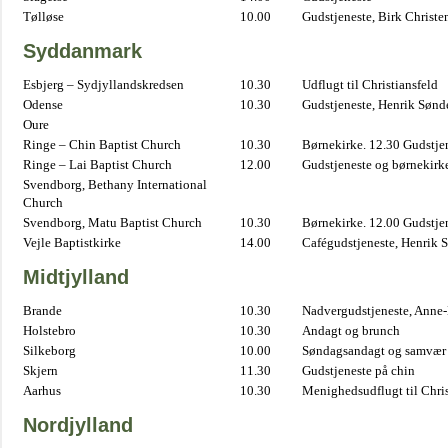
Tølløse
10.00
Gudstjeneste, Birk Christe
Syddanmark
Esbjerg – Sydjyllandskredsen
10.30
Udflugt til Christiansfeld
Odense
10.30
Gudstjeneste, Henrik Sønd
Oure
Ringe – Chin Baptist Church
10.30
Børnekirke. 12.30 Gudstje
Ringe – Lai Baptist Church
12.00
Gudstjeneste og børnekirk
Svendborg, Bethany International
Church
Svendborg, Matu Baptist Church
10.30
Børnekirke. 12.00 Gudstje
Vejle Baptistkirke
14.00
Cafégudstjeneste, Henrik 
Midtjylland
Brande
10.30
Nadvergudstjeneste, Anne
Holstebro
10.30
Andagt og brunch
Silkeborg
10.00
Søndagsandagt og samvær 
Skjern
11.30
Gudstjeneste på chin
Aarhus
10.30
Menighedsudflugt til Chris
Nordjylland