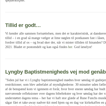
spejderkorpset.
Tillid er godt…
Vi kender alle sammen fortsættelsen, men det er karakteristisk, at dansker
tillid – i en grad så mange vælger at lime nøglen til postkassen fast i låsen
fordrer tillid af os – og hvad sker der, når vi mister tilliden til hinanden? 
2021. Bladet er postomdelt og kan også findes
her
. God læselyst!
Lyngby Baptistmenigheds vej mod genåb
”Siden jul har vi i Lyngby baptistmenighed mødtes hver søndag til gudstje
restriktioner, som blev anbefalet af myndighederne. 30 minutter uden fælle
af de benspænd kom vi igennem et forår, hvor hver eneste søndag har budt
nærværende refleksioner over dagens bibeltekster og hver søndag har der v
understøttet dagens tema – her har vi haft stor glæde af Rune Funchs musik
sågar fået et take-away nadver-kit med hjem og en dag var kirkekaffen e