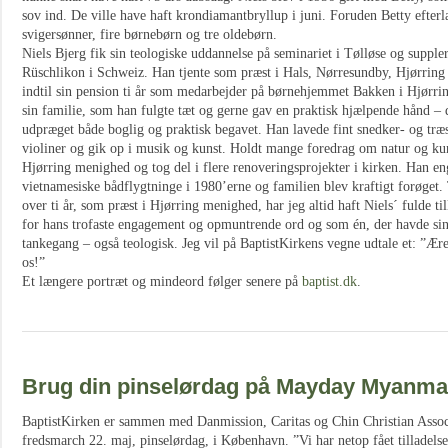
sov ind. De ville have haft krondiamantbryllup i juni. Foruden Betty efterl
svigersønner, fire børnebørn og tre oldebørn.
Niels Bjerg fik sin teologiske uddannelse på seminariet i Tølløse og suppl
Rüschlikon i Schweiz. Han tjente som præst i Hals, Nørresundby, Hjørrin
indtil sin pension ti år som medarbejder på børnehjemmet Bakken i Hjørrin
sin familie, som han fulgte tæt og gerne gav en praktisk hjælpende hånd – 
udpræget både boglig og praktisk begavet. Han lavede fint snedker- og træ
violiner og gik op i musik og kunst. Holdt mange foredrag om natur og kun
Hjørring menighed og tog del i flere renoveringsprojekter i kirken. Han eng
vietnamesiske bådflygtninge i 1980’erne og familien blev kraftigt forøget.
over ti år, som præst i Hjørring menighed, har jeg altid haft Niels´ fulde ti
for hans trofaste engagement og opmuntrende ord og som én, der havde si
tankegang – også teologisk. Jeg vil på BaptistKirkens vegne udtale et: ”Ær
os!”
Et længere portræt og mindeord følger senere på
baptist.dk
.
Brug din pinselørdag på Mayday Myanma
BaptistKirken er sammen med Danmission, Caritas og Chin Christian Assoc
fredsmarch 22. maj, pinselørdag, i København. ”Vi har netop fået tilladelse