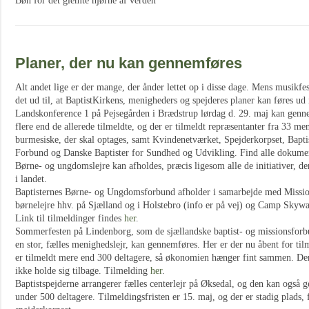
Bøn for det glemte hjørne af verden
Planer, der nu kan gennemføres
Alt andet lige er der mange, der ånder lettet op i disse dage. Mens musikfest
det ud til, at BaptistKirkens, menigheders og spejderes planer kan føres ud i
Landskonference 1 på Pejsegården i Brædstrup lørdag d. 29. maj kan gennem
flere end de allerede tilmeldte, og der er tilmeldt repræsentanter fra 33 me
burmesiske, der skal optages, samt Kvindenetværket, Spejderkorpset, Bap
Forbund og Danske Baptister for Sundhed og Udvikling. Find alle dokumen
Børne- og ungdomslejre kan afholdes, præcis ligesom alle de initiativer, d
i landet.
Baptisternes Børne- og Ungdomsforbund afholder i samarbejde med Missi
børnelejre hhv. på Sjælland og i Holstebro (info er på vej) og Camp Skywa
Link til tilmeldinger findes
her
.
Sommerfesten på Lindenborg, som de sjællandske baptist- og missionsfo
en stor, fælles menighedslejr, kan gennemføres. Her er der nu åbent for ti
er tilmeldt mere end 300 deltagere, så økonomien hænger fint sammen. Der 
ikke holde sig tilbage. Tilmelding
her
.
Baptistspejderne arrangerer fælles centerlejr på Øksedal, og den kan også 
under 500 deltagere. Tilmeldingsfristen er 15. maj, og der er stadig plads,