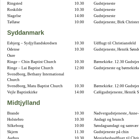
Ringsted
10.30
Gudstjeneste
Roskilde
10.30
Gudstjeneste
Slagelse
14.00
Gudstjeneste
Tølløse
10.00
Gudstjeneste, Birk Christe
Syddanmark
Esbjerg – Sydjyllandskredsen
10.30
Udflugt til Christiansfeld
Odense
10.30
Gudstjeneste, Henrik Sønd
Oure
Ringe – Chin Baptist Church
10.30
Børnekirke. 12.30 Gudstje
Ringe – Lai Baptist Church
12.00
Gudstjeneste og børnekirk
Svendborg, Bethany International
Church
Svendborg, Matu Baptist Church
10.30
Børnekirke. 12.00 Gudstje
Vejle Baptistkirke
14.00
Cafégudstjeneste, Henrik 
Midtjylland
Brande
10.30
Nadvergudstjeneste, Anne
Holstebro
10.30
Andagt og brunch
Silkeborg
10.00
Søndagsandagt og samvær 
Skjern
11.30
Gudstjeneste på chin
Aarhus
10.30
Menighedsudflugt til Chris