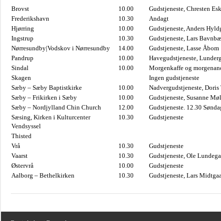
Brovst
10.00
Gudstjeneste, Chresten Es
Frederikshavn
10.30
Andagt
Hjørring
10.00
Gudstjeneste, Anders Hyl
Ingstrup
10.30
Gudstjeneste, Lars Bavnb
Nørresundby|Vodskov i Nørresundby
14.00
Gudstjeneste, Lasse Åbom
Pandrup
10.00
Havegudstjeneste, Lunderg
Sindal
10.00
Morgenkaffe og morgenand
Skagen
Ingen gudstjeneste
Sæby – Sæby Baptistkirke
10.00
Nadvergudstjeneste, Doris
Sæby – Frikirken i Sæby
10.00
Gudstjeneste, Susanne Møl
Sæby – Nordjylland Chin Church
12.00
Gudstjeneste. 12.30 Sønda
Sæsing, Kirken i Kulturcenter
10.30
Gudstjeneste
Vendsyssel
Thisted
Vrå
10.30
Gudstjeneste
Vaarst
10.30
Gudstjeneste, Ole Lundega
Østervrå
10.00
Gudstjeneste
Aalborg – Bethelkirken
10.30
Gudstjeneste, Lars Midtga