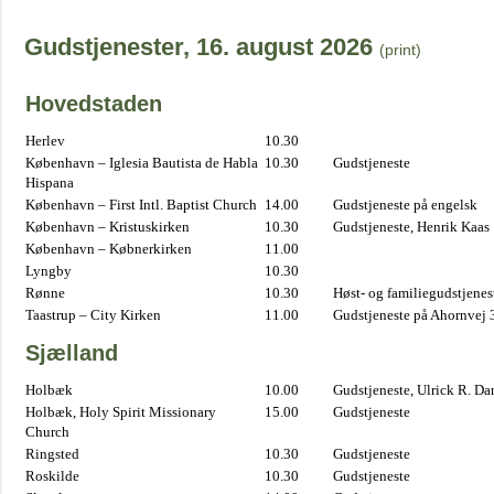
Gudstjenester, 16. august 2026
(print)
Hovedstaden
Herlev
10.30
København – Iglesia Bautista de Habla
10.30
Gudstjeneste
Hispana
København – First Intl. Baptist Church
14.00
Gudstjeneste på engelsk
København – Kristuskirken
10.30
Gudstjeneste, Henrik Kaas
København – Købnerkirken
11.00
Lyngby
10.30
Rønne
10.30
Høst- og familiegudstjene
Taastrup – City Kirken
11.00
Gudstjeneste på Ahornvej 
Sjælland
Holbæk
10.00
Gudstjeneste, Ulrick R. D
Holbæk, Holy Spirit Missionary
15.00
Gudstjeneste
Church
Ringsted
10.30
Gudstjeneste
Roskilde
10.30
Gudstjeneste