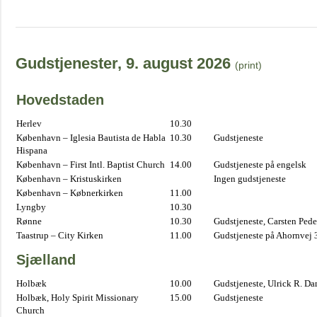
Gudstjenester, 9. august 2026
(print)
Hovedstaden
Herlev
10.30
København – Iglesia Bautista de Habla
10.30
Gudstjeneste
Hispana
København – First Intl. Baptist Church
14.00
Gudstjeneste på engelsk
København – Kristuskirken
Ingen gudstjeneste
København – Købnerkirken
11.00
Lyngby
10.30
Rønne
10.30
Gudstjeneste, Carsten Pede
Taastrup – City Kirken
11.00
Gudstjeneste på Ahornvej 
Sjælland
Holbæk
10.00
Gudstjeneste, Ulrick R. D
Holbæk, Holy Spirit Missionary
15.00
Gudstjeneste
Church