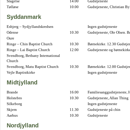
Slagelse
14.00
Gudstjeneste
Tølløse
10.00
Gudstjeneste, Christian B
Syddanmark
Esbjerg – Sydjyllandskredsen
Ingen gudstjeneste
Odense
10.30
Gudstjeneste, Ole Olsen. B
Oure
Ringe – Chin Baptist Church
10.30
Børnekirke. 12.30 Gudstje
Ringe – Lai Baptist Church
12.00
Gudstjeneste og børnekirk
Svendborg, Bethany International
Church
Svendborg, Matu Baptist Church
10.30
Børnekirke. 12.00 Gudstje
Vejle Baptistkirke
Ingen gudstjeneste
Midtjylland
Brande
16.00
Familiesanggudstjeneste,
Holstebro
10.30
Gudstjeneste, Allan Thing
Silkeborg
Ingen gudstjeneste
Skjern
11.30
Gudstjeneste på chin
Aarhus
10.30
Gudstjeneste
Nordjylland