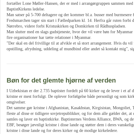
fortæller Lone Møller-Hansen, der er med i arrangørgruppen sammen med
BaptistKirkens ledelse.
Man satser på 5-700 deltagere og der kommer bl.a. busser med burmesere f
Fredsmarchen tager sin start i Fælledparken kl. 14. Herfra går ruten forbi
Nørrebro, videre forbi Kristuskirken og Domkirken til Rådhuspladsen.
Man slutter med en slags gudstjeneste, hvor der vil være bøn for Myanmar 
fire organisationer har tætte relationer i Myanmar.
”Der skal en del frivillige til at afvikle et så stort arrangement. Hvis du vil
opstilling, afrydning, uddeling af mundbind eller andet så kontakt mig”, s
Bøn for det glemte hjørne af verden
I Uzbekistan er der 2.735 baptister fordelt på 60 kirker og de lever i et af 
kristne er mest forfulgt. De oplever forfølgelse både personligt og som kirk
omgivelser.
Det samme gør kristne i Afghanistan, Kasakhstan, Kirgisistan, Mongoliet, 
fleste af disse er tidligere sovjetrepublikker, og for dem alle gælder det, at
samles og laver en baptistkirke. Baptisternes Verdens Alliance, BWA, og d
EBF, besøger jævnligt kristne i disse lande og støtter dem i deres vanskelig
kristne i disse lande og for deres kirker og de modige kirkeledere.