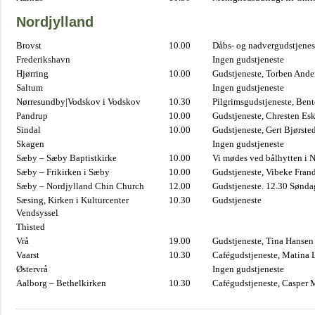
Nordjylland
Brovst
10.00
Dåbs- og nadvergudstjenest
Frederikshavn
Ingen gudstjeneste
Hjørring
10.00
Gudstjeneste, Torben And
Saltum
Ingen gudstjeneste
Nørresundby|Vodskov i Vodskov
10.30
Pilgrimsgudstjeneste, Bent
Pandrup
10.00
Gudstjeneste, Chresten Es
Sindal
10.00
Gudstjeneste, Gert Bjørste
Skagen
Ingen gudstjeneste
Sæby – Sæby Baptistkirke
10.00
Vi mødes ved bålhytten i 
Sæby – Frikirken i Sæby
10.00
Gudstjeneste, Vibeke Fran
Sæby – Nordjylland Chin Church
12.00
Gudstjeneste. 12.30 Sønda
Sæsing, Kirken i Kulturcenter
10.30
Gudstjeneste
Vendsyssel
Thisted
Vrå
19.00
Gudstjeneste, Tina Hansen
Vaarst
10.30
Cafégudstjeneste, Matina 
Østervrå
Ingen gudstjeneste
Aalborg – Bethelkirken
10.30
Cafégudstjeneste, Casper 