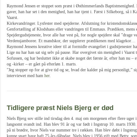
Raymond Jensen er stoppet som præst i Østhimmerlands Baptistmenighed. Ha
gaver, han har set i den menighed, han har tjent i. Først i Silkeborg, så i K
Vaarst.
Kirkevandringer. Lysfester med spejderne. Afslutning for kristendomsklass
Genfortælling af Klodshans eller vandringen til Emmaus. Prædiken, mens é
Spejdergudstjeneste, hvor alle har vest på, for nogle spejdere skal ”drage v
Verdensjamboree. Et mandskor, der supplerer prædikenen med klagekor…
Raymond Jensens kreative ideer til at formidle evangeliet i gudstjenester h
Lige nu har han sat sig selv på pause. Har overgivet sin menighed i Vaarst t
Sofussen, og har besluttet ikke at skabe noget det første år, efter han nu – e
og -kirker – er gået på efterløn 1. marts.
”Jeg stopper op for at give tid og se, hvad der kalder på mig personligt,” si
interviewet med ham
her
.
Tidligere præst Niels Bjerg er død
Niels Bjerg sov stille ind tirsdag den 4. maj om morgenen efter flere uger 
langsomt svandt ind. Han blev 91 år og var født i Ingstrup 10. marts 1930
på ni brødre, hvor Niels var nummer tre i rækken. Han blev døbt i Ingstru
kunne snart have haft 75 års dåbsdag. Niels blev i 1956 gift med Betty, so