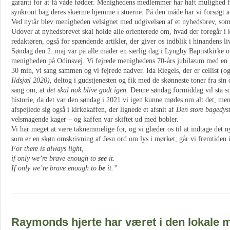
garanti for at få våde fødder. Menighedens medlemmer har haft mulighed fo
synkront bag deres skærme hjemme i stuerne. På den måde har vi forsøgt at
Ved nytår blev menigheden velsignet med udgivelsen af et nyhedsbrev, s
Udover at nyhedsbrevet skal holde alle orienterede om, hvad der foregår i 
redaktøren, også for spændende artikler, der giver os indblik i hinandens liv
Søndag den 2. maj var på alle måder en særlig dag i Lyngby Baptistkirke og 
menigheden på Odinsvej. Vi fejrede menighedens 70-års jubilæum med en g
30 min, vi sang sammen og vi fejrede nadver. Ida Riegels, der er cellist (
Ildsjæl 2020)
, deltog i gudstjenesten og fik med de skønneste toner fra sin c
sang om, at
det skal nok blive godt igen.
Denne søndag formiddag vil stå s
historie, da det var den søndag i 2021 vi igen kunne mødes om alt det, men
afspejlede sig også i kirkekaffen, der lignede et afsnit af
Den store bagedys
velsmagende kager – og kaffen var skiftet ud med bobler.
Vi har meget at være taknemmelige for, og vi glæder os til at indtage det
som er en skøn omskrivning af Jesu ord om lys i mørket, går vi fremtiden 
For there is always light,
if only we’re brave enough to
see
it.
If only we’re brave enough to
be
it.”
Raymonds hjerte har været i den lokale 