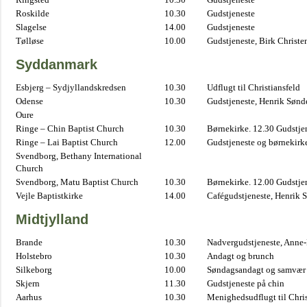
Roskilde
10.30
Gudstjeneste
Slagelse
14.00
Gudstjeneste
Tølløse
10.00
Gudstjeneste, Birk Christe
Syddanmark
Esbjerg – Sydjyllandskredsen
10.30
Udflugt til Christiansfeld
Odense
10.30
Gudstjeneste, Henrik Sønd
Oure
Ringe – Chin Baptist Church
10.30
Børnekirke. 12.30 Gudstje
Ringe – Lai Baptist Church
12.00
Gudstjeneste og børnekirk
Svendborg, Bethany International
Church
Svendborg, Matu Baptist Church
10.30
Børnekirke. 12.00 Gudstje
Vejle Baptistkirke
14.00
Cafégudstjeneste, Henrik 
Midtjylland
Brande
10.30
Nadvergudstjeneste, Anne
Holstebro
10.30
Andagt og brunch
Silkeborg
10.00
Søndagsandagt og samvær 
Skjern
11.30
Gudstjeneste på chin
Aarhus
10.30
Menighedsudflugt til Chris