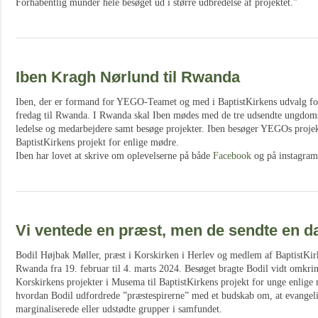
Forhåbentlig munder hele besøget ud i større udbredelse af projektet.”
Iben Kragh Nørlund til Rwanda
Iben, der er formand for YEGO-Teamet og med i BaptistKirkens udvalg for 
fredag til Rwanda. I Rwanda skal Iben mødes med de tre udsendte ungd
ledelse og medarbejdere samt besøge projekter. Iben besøger YEGOs projek
BaptistKirkens projekt for enlige mødre.
Iben har lovet at skrive om oplevelserne på både
Facebook
og på instagram
Vi ventede en præst, men de sendte en
Bodil Højbak Møller, præst i Korskirken i Herlev og medlem af BaptistKir
Rwanda fra 19. februar til 4. marts 2024. Besøget bragte Bodil vidt omkri
Korskirkens projekter i Musema til BaptistKirkens projekt for unge enlig
hvordan Bodil udfordrede ”præstespirerne” med et budskab om, at evangeli
marginaliserede eller udstødte grupper i samfundet.