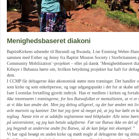
Menighedsbaseret diakoni
BaptistKirkens udsendte til Burundi og Rwanda, Lise Emming Weber-Hansen,
sammen med Esther og Jenny fra Baptist Mission Society i Storbritannien
Community Mobilization’-projektet – eller på dansk ’Menighedsbaseret diak
Kibuye i Bubanza hørte om, hvilken betydning projektet har haft for delt
dem.
I CCMP får deltagerne ikke økonomisk støtte men træninger. Det handler o
som kirke og som enkeltperson, og tage udgangspunkt i det for at skabe ud
Især Leonidas fortælling gjorde indtryk. Han er medlem i kirken og fortalt
ikke interesseret i træningerne, for hos Batwafolket er mentaliteten, at vi er
at vi ikke kan ændre det. Men jeg deltog alligevel, og det har ændret mit li
avle marsvin og kaniner. Det har jeg tjent så meget på, at jeg har købt en 
tegltag. Næste trin er at udskifte teglstenene med blikplader. Alle mine bør
på universitetet, og jeg kan betale udgifterne. Før var Batwa ikke en del a
jeg begyndt at undervise andre fra Batwa, så de kan følge mit eksempel.”
Vi har også besøgt en anden kirke og mødt nogle af deltagerne der og delta