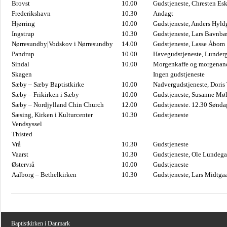
Brovst
10.00
Gudstjeneste, Chresten Es
Frederikshavn
10.30
Andagt
Hjørring
10.00
Gudstjeneste, Anders Hyl
Ingstrup
10.30
Gudstjeneste, Lars Bavnb
Nørresundby|Vodskov i Nørresundby
14.00
Gudstjeneste, Lasse Åbom
Pandrup
10.00
Havegudstjeneste, Lunderg
Sindal
10.00
Morgenkaffe og morgenand
Skagen
Ingen gudstjeneste
Sæby – Sæby Baptistkirke
10.00
Nadvergudstjeneste, Doris
Sæby – Frikirken i Sæby
10.00
Gudstjeneste, Susanne Møl
Sæby – Nordjylland Chin Church
12.00
Gudstjeneste. 12.30 Sønda
Sæsing, Kirken i Kulturcenter
10.30
Gudstjeneste
Vendsyssel
Thisted
Vrå
10.30
Gudstjeneste
Vaarst
10.30
Gudstjeneste, Ole Lundega
Østervrå
10.00
Gudstjeneste
Aalborg – Bethelkirken
10.30
Gudstjeneste, Lars Midtga
Baptistkirken i Danmark