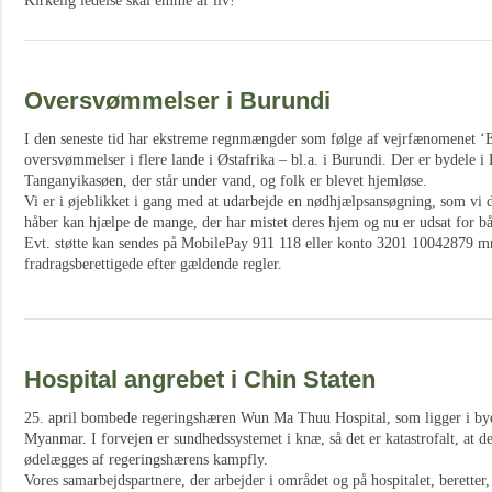
Kirkelig ledelse skal emme af liv!
Oversvømmelser i Burundi
I den seneste tid har ekstreme regnmængder som følge af vejrfænomenet ‘
oversvømmelser i flere lande i Østafrika – bl.a. i Burundi. Der er bydele 
Tanganyikasøen, der står under vand, og folk er blevet hjemløse.
Vi er i øjeblikket i gang med at udarbejde en nødhjælpsansøgning, som vi de
håber kan hjælpe de mange, der har mistet deres hjem og nu er udsat for 
Evt. støtte kan sendes på MobilePay 911 118 eller konto 3201 10042879 m
fradragsberettigede efter gældende regler.
Hospital angrebet i Chin Staten
25. april bombede regeringshæren Wun Ma Thuu Hospital, som ligger i bye
Myanmar. I forvejen er sundhedssystemet i knæ, så det er katastrofalt, at de
ødelægges af regeringshærens kampfly.
Vores samarbejdspartnere, der arbejder i området og på hospitalet, beretter, a