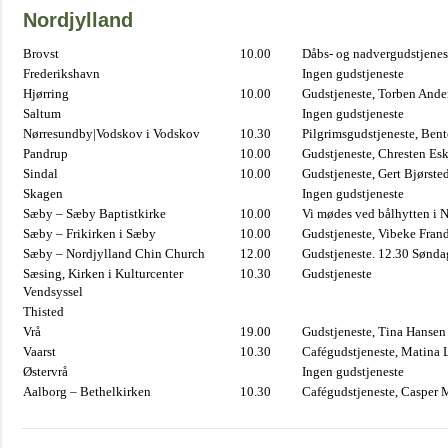
Nordjylland
Brovst
10.00
Dåbs- og nadvergudstjenest
Frederikshavn
Ingen gudstjeneste
Hjørring
10.00
Gudstjeneste, Torben And
Saltum
Ingen gudstjeneste
Nørresundby|Vodskov i Vodskov
10.30
Pilgrimsgudstjeneste, Bent
Pandrup
10.00
Gudstjeneste, Chresten Es
Sindal
10.00
Gudstjeneste, Gert Bjørste
Skagen
Ingen gudstjeneste
Sæby – Sæby Baptistkirke
10.00
Vi mødes ved bålhytten i 
Sæby – Frikirken i Sæby
10.00
Gudstjeneste, Vibeke Fran
Sæby – Nordjylland Chin Church
12.00
Gudstjeneste. 12.30 Sønda
Sæsing, Kirken i Kulturcenter
10.30
Gudstjeneste
Vendsyssel
Thisted
Vrå
19.00
Gudstjeneste, Tina Hansen
Vaarst
10.30
Cafégudstjeneste, Matina 
Østervrå
Ingen gudstjeneste
Aalborg – Bethelkirken
10.30
Cafégudstjeneste, Casper 