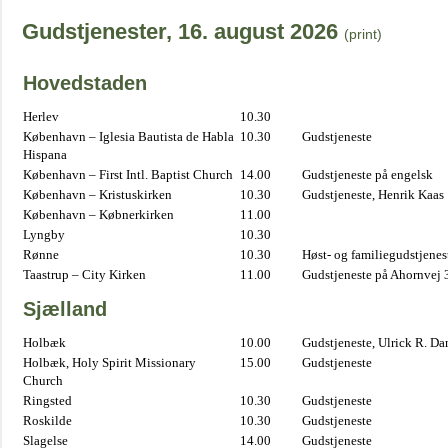
Gudstjenester, 16. august 2026
(print)
Hovedstaden
Herlev
10.30
København – Iglesia Bautista de Habla
10.30
Gudstjeneste
Hispana
København – First Intl. Baptist Church
14.00
Gudstjeneste på engelsk
København – Kristuskirken
10.30
Gudstjeneste, Henrik Kaas
København – Købnerkirken
11.00
Lyngby
10.30
Rønne
10.30
Høst- og familiegudstjene
Taastrup – City Kirken
11.00
Gudstjeneste på Ahornvej 
Sjælland
Holbæk
10.00
Gudstjeneste, Ulrick R. D
Holbæk, Holy Spirit Missionary
15.00
Gudstjeneste
Church
Ringsted
10.30
Gudstjeneste
Roskilde
10.30
Gudstjeneste
Slagelse
14.00
Gudstjeneste