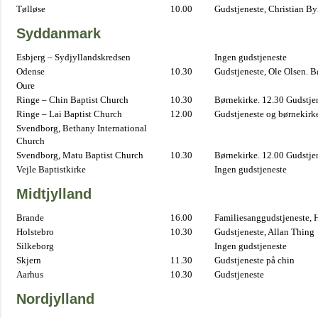
Tølløse
10.00
Gudstjeneste, Christian B
Syddanmark
Esbjerg – Sydjyllandskredsen
Ingen gudstjeneste
Odense
10.30
Gudstjeneste, Ole Olsen. B
Oure
Ringe – Chin Baptist Church
10.30
Børnekirke. 12.30 Gudstje
Ringe – Lai Baptist Church
12.00
Gudstjeneste og børnekirk
Svendborg, Bethany International
Church
Svendborg, Matu Baptist Church
10.30
Børnekirke. 12.00 Gudstje
Vejle Baptistkirke
Ingen gudstjeneste
Midtjylland
Brande
16.00
Familiesanggudstjeneste,
Holstebro
10.30
Gudstjeneste, Allan Thing
Silkeborg
Ingen gudstjeneste
Skjern
11.30
Gudstjeneste på chin
Aarhus
10.30
Gudstjeneste
Nordjylland