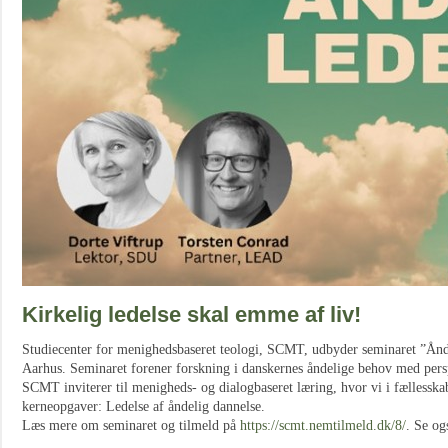
Kirkelig ledelse skal emme af liv!
Studiecenter for menighedsbaseret teologi, SCMT, udbyder seminaret ”Ånd
Aarhus. Seminaret forener forskning i danskernes åndelige behov med persp
SCMT inviterer til menigheds- og dialogbaseret læring, hvor vi i fællesskab 
kerneopgaver: Ledelse af åndelig dannelse.
Læs mere om seminaret og tilmeld på
https://scmt.nemtilmeld.dk/8/
. Se o