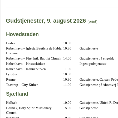
Gudstjenester, 9. august 2026
(print)
Hovedstaden
Herlev
10.30
København – Iglesia Bautista de Habla
10.30
Gudstjeneste
Hispana
København – First Intl. Baptist Church
14.00
Gudstjeneste på engelsk
København – Kristuskirken
Ingen gudstjeneste
København – Købnerkirken
11.00
Lyngby
10.30
Rønne
10.30
Gudstjeneste, Carsten Pede
Taastrup – City Kirken
11.00
Gudstjeneste på Ahornvej 
Sjælland
Holbæk
10.00
Gudstjeneste, Ulrick R. D
Holbæk, Holy Spirit Missionary
15.00
Gudstjeneste
Church
Ringsted
10.30
Gudstjeneste