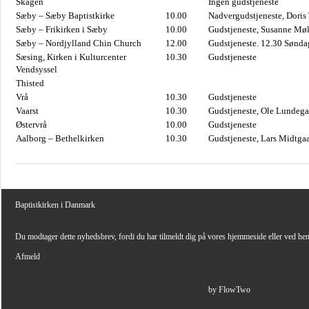
Skagen
Ingen gudstjeneste
Sæby – Sæby Baptistkirke
10.00
Nadvergudstjeneste, Doris
Sæby – Frikirken i Sæby
10.00
Gudstjeneste, Susanne Møl
Sæby – Nordjylland Chin Church
12.00
Gudstjeneste. 12.30 Sønda
Sæsing, Kirken i Kulturcenter
10.30
Gudstjeneste
Vendsyssel
Thisted
Vrå
10.30
Gudstjeneste
Vaarst
10.30
Gudstjeneste, Ole Lundega
Østervrå
10.00
Gudstjeneste
Aalborg – Bethelkirken
10.30
Gudstjeneste, Lars Midtga
Baptistkirken i Danmark
Du modtager dette nyhedsbrev, fordi du har tilmeldt dig på vores hjemmeside eller ved he
Afmeld
by FlowTwo