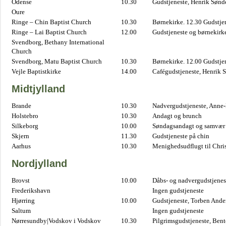
Odense
10.30
Gudstjeneste, Henrik Sønd
Oure
Ringe – Chin Baptist Church
10.30
Børnekirke. 12.30 Gudstje
Ringe – Lai Baptist Church
12.00
Gudstjeneste og børnekirk
Svendborg, Bethany International
Church
Svendborg, Matu Baptist Church
10.30
Børnekirke. 12.00 Gudstje
Vejle Baptistkirke
14.00
Cafégudstjeneste, Henrik 
Midtjylland
Brande
10.30
Nadvergudstjeneste, Anne
Holstebro
10.30
Andagt og brunch
Silkeborg
10.00
Søndagsandagt og samvær 
Skjern
11.30
Gudstjeneste på chin
Aarhus
10.30
Menighedsudflugt til Chris
Nordjylland
Brovst
10.00
Dåbs- og nadvergudstjenest
Frederikshavn
Ingen gudstjeneste
Hjørring
10.00
Gudstjeneste, Torben And
Saltum
Ingen gudstjeneste
Nørresundby|Vodskov i Vodskov
10.30
Pilgrimsgudstjeneste, Bent