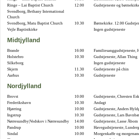
Ringe – Lai Baptist Church
12.00
Gudstjeneste og børnekirk
Svendborg, Bethany International
Church
Svendborg, Matu Baptist Church
10.30
Børnekirke. 12.00 Gudstje
Vejle Baptistkirke
Ingen gudstjeneste
Midtjylland
Brande
16.00
Familiesanggudstjeneste,
Holstebro
10.30
Gudstjeneste, Allan Thing
Silkeborg
Ingen gudstjeneste
Skjern
11.30
Gudstjeneste på chin
Aarhus
10.30
Gudstjeneste
Nordjylland
Brovst
10.00
Gudstjeneste, Chresten Es
Frederikshavn
10.30
Andagt
Hjørring
10.00
Gudstjeneste, Anders Hyl
Ingstrup
10.30
Gudstjeneste, Lars Bavnb
Nørresundby|Vodskov i Nørresundby
14.00
Gudstjeneste, Lasse Åbom
Pandrup
10.00
Havegudstjeneste, Lunderg
Sindal
10.00
Morgenkaffe og morgenand