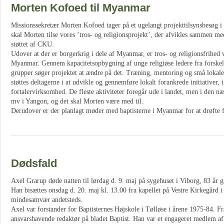
Morten Kofoed til Myanmar
Missionssekretær Morten Kofoed tager på et ugelangt projekttilsynsbesøg
skal Morten tilse vores ’tros- og religionsprojekt’, der afvikles sammen me
støttet af CKU.
Udover at der er borgerkrig i dele af Myanmar, er tros- og religionsfrihed 
Myanmar. Gennem kapacitetsopbygning af unge religiøse ledere fra forskell
grupper søger projektet at ændre på det. Træning, mentoring og små lokale 
støttes deltagerne i at udvikle og gennemføre lokalt forankrede initiativer, i
fortalervirksomhed. De fleste aktiviteter foregår ude i landet, men i den n
mv i Yangon, og det skal Morten være med til.
Derudover er der planlagt møder med baptisterne i Myanmar for at drøfte fr
Dødsfald
Axel Grarup døde natten til lørdag d. 9. maj på sygehuset i Viborg, 83 år
Han bisættes onsdag d. 20. maj kl. 13.00 fra kapellet på Vestre Kirkegård i
mindesamvær andetsteds.
Axel var forstander for Baptisternes Højskole i Tølløse i årene 1975-84. F
ansvarshavende redaktør på bladet Baptist. Han var et engageret medlem a