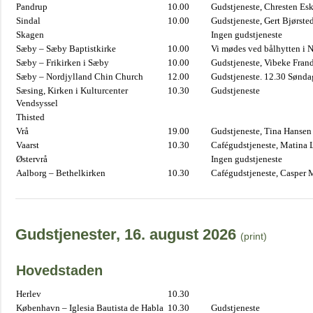
Pandrup
10.00
Gudstjeneste, Chresten Es
Sindal
10.00
Gudstjeneste, Gert Bjørste
Skagen
Ingen gudstjeneste
Sæby – Sæby Baptistkirke
10.00
Vi mødes ved bålhytten i 
Sæby – Frikirken i Sæby
10.00
Gudstjeneste, Vibeke Fran
Sæby – Nordjylland Chin Church
12.00
Gudstjeneste. 12.30 Sønda
Sæsing, Kirken i Kulturcenter
10.30
Gudstjeneste
Vendsyssel
Thisted
Vrå
19.00
Gudstjeneste, Tina Hansen
Vaarst
10.30
Cafégudstjeneste, Matina 
Østervrå
Ingen gudstjeneste
Aalborg – Bethelkirken
10.30
Cafégudstjeneste, Casper 
Gudstjenester, 16. august 2026
(print)
Hovedstaden
Herlev
10.30
København – Iglesia Bautista de Habla
10.30
Gudstjeneste