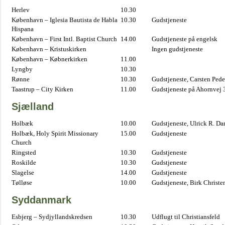
Herlev
10.30
København – Iglesia Bautista de Habla
10.30
Gudstjeneste
Hispana
København – First Intl. Baptist Church
14.00
Gudstjeneste på engelsk
København – Kristuskirken
Ingen gudstjeneste
København – Købnerkirken
11.00
Lyngby
10.30
Rønne
10.30
Gudstjeneste, Carsten Pede
Taastrup – City Kirken
11.00
Gudstjeneste på Ahornvej 
Sjælland
Holbæk
10.00
Gudstjeneste, Ulrick R. D
Holbæk, Holy Spirit Missionary
15.00
Gudstjeneste
Church
Ringsted
10.30
Gudstjeneste
Roskilde
10.30
Gudstjeneste
Slagelse
14.00
Gudstjeneste
Tølløse
10.00
Gudstjeneste, Birk Christe
Syddanmark
Esbjerg – Sydjyllandskredsen
10.30
Udflugt til Christiansfeld