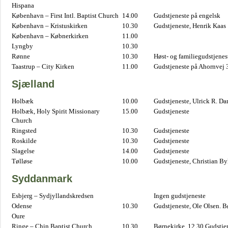
Hispana
København – First Intl. Baptist Church
14.00
Gudstjeneste på engelsk
København – Kristuskirken
10.30
Gudstjeneste, Henrik Kaas
København – Købnerkirken
11.00
Lyngby
10.30
Rønne
10.30
Høst- og familiegudstjene
Taastrup – City Kirken
11.00
Gudstjeneste på Ahornvej 
Sjælland
Holbæk
10.00
Gudstjeneste, Ulrick R. D
Holbæk, Holy Spirit Missionary
15.00
Gudstjeneste
Church
Ringsted
10.30
Gudstjeneste
Roskilde
10.30
Gudstjeneste
Slagelse
14.00
Gudstjeneste
Tølløse
10.00
Gudstjeneste, Christian B
Syddanmark
Esbjerg – Sydjyllandskredsen
Ingen gudstjeneste
Odense
10.30
Gudstjeneste, Ole Olsen. B
Oure
Ringe – Chin Baptist Church
10.30
Børnekirke. 12.30 Gudstje