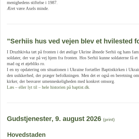
menighedens stiftelse i 1987.
Æret være Axels minde.
”Serhiis hus ved vejen blev et hvilested f
I Druzhkivka tæt på fronten i det østlige Ukrine åbnede Serhii og hans fam
soldater, der var på vej hjem fra fronten. Hos Serhii kunne soldaterne få et 
mad og et øjebliks ro.
I en ny opdatering om situationen i Ukraine fortæller Baptistkirken i Ukr
den usikkerhed, der præger befolkningen. Men det er også en beretning 
kirker, der besvarer umenneskeligheden med konkret omsorg.
Læs – eller lyt til – hele historien på baptist.dk.
Gudstjenester, 9. august 2026
(print)
Hovedstaden