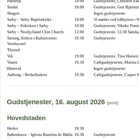
Pandrup
10.00
Gudstjeneste, Chresten Es
Sindal
10.00
Gudstjeneste, Gert Bjørste
Skagen
Ingen gudstjeneste
Sæby – Sæby Baptistkirke
10.00
Vi mødes ved bålhytten i 
Sæby – Frikirken i Sæby
10.00
Gudstjeneste, Vibeke Fran
Sæby – Nordjylland Chin Church
12.00
Gudstjeneste. 12.30 Sønda
Sæsing, Kirken i Kulturcenter
10.30
Gudstjeneste
Vendsyssel
Thisted
Vrå
19.00
Gudstjeneste, Tina Hansen
Vaarst
10.30
Cafégudstjeneste, Matina 
Østervrå
Ingen gudstjeneste
Aalborg – Bethelkirken
10.30
Cafégudstjeneste, Casper 
Gudstjenester, 16. august 2026
(print)
Hovedstaden
Herlev
10.30
København – Iglesia Bautista de Habla
10.30
Gudstjeneste