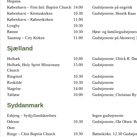
Hispana
København – First Intl. Baptist Church
14.00
Gudstjeneste på engelsk
København – Kristuskirken
10.30
Gudstjeneste, Henrik Kaas
København – Købnerkirken
11.00
Lyngby
10.30
Rønne
10.30
Høst- og familiegudstjene
Taastrup – City Kirken
11.00
Gudstjeneste på Ahornvej 
Sjælland
Holbæk
10.00
Gudstjeneste, Ulrick R. D
Holbæk, Holy Spirit Missionary
15.00
Gudstjeneste
Church
Ringsted
10.30
Gudstjeneste
Roskilde
10.30
Gudstjeneste
Slagelse
14.00
Gudstjeneste
Tølløse
10.00
Gudstjeneste, Christian B
Syddanmark
Esbjerg – Sydjyllandskredsen
Ingen gudstjeneste
Odense
10.30
Gudstjeneste, Ole Olsen. B
Oure
Ringe – Chin Baptist Church
10.30
Børnekirke. 12.30 Gudstje