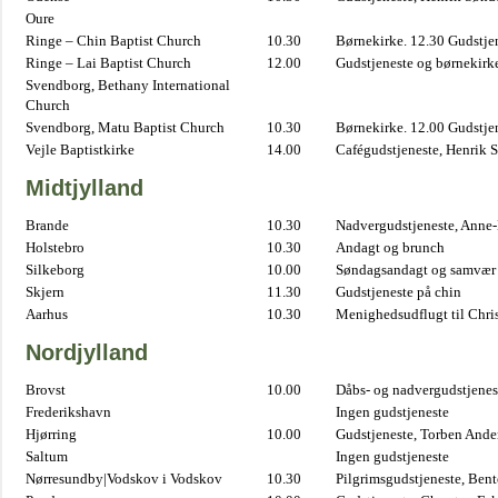
Oure
Ringe – Chin Baptist Church
10.30
Børnekirke. 12.30 Gudstje
Ringe – Lai Baptist Church
12.00
Gudstjeneste og børnekirk
Svendborg, Bethany International
Church
Svendborg, Matu Baptist Church
10.30
Børnekirke. 12.00 Gudstje
Vejle Baptistkirke
14.00
Cafégudstjeneste, Henrik 
Midtjylland
Brande
10.30
Nadvergudstjeneste, Anne
Holstebro
10.30
Andagt og brunch
Silkeborg
10.00
Søndagsandagt og samvær 
Skjern
11.30
Gudstjeneste på chin
Aarhus
10.30
Menighedsudflugt til Chris
Nordjylland
Brovst
10.00
Dåbs- og nadvergudstjenest
Frederikshavn
Ingen gudstjeneste
Hjørring
10.00
Gudstjeneste, Torben And
Saltum
Ingen gudstjeneste
Nørresundby|Vodskov i Vodskov
10.30
Pilgrimsgudstjeneste, Bent