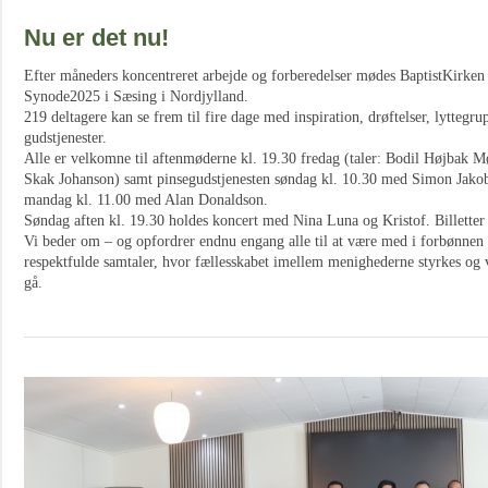
Nu er det nu!
Efter måneders koncentreret arbejde og forberedelser mødes BaptistKirken p
Synode2025 i Sæsing i Nordjylland.
219 deltagere kan se frem til fire dage med inspiration, drøftelser, lyttegr
gudstjenester.
Alle er velkomne til aftenmøderne kl. 19.30 fredag (taler: Bodil Højbak M
Skak Johanson) samt pinsegudstjenesten søndag kl. 10.30 med Simon Jakob
mandag kl. 11.00 med Alan Donaldson.
Søndag aften kl. 19.30 holdes koncert med Nina Luna og Kristof. Billetter
Vi beder om – og opfordrer endnu engang alle til at være med i forbønnen
respektfulde samtaler, hvor fællesskabet imellem menighederne styrkes og 
gå.