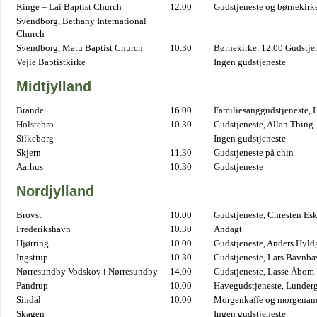
Ringe – Lai Baptist Church
12.00
Gudstjeneste og børnekirk
Svendborg, Bethany International
Church
Svendborg, Matu Baptist Church
10.30
Børnekirke. 12.00 Gudstje
Vejle Baptistkirke
Ingen gudstjeneste
Midtjylland
Brande
16.00
Familiesanggudstjeneste,
Holstebro
10.30
Gudstjeneste, Allan Thing
Silkeborg
Ingen gudstjeneste
Skjern
11.30
Gudstjeneste på chin
Aarhus
10.30
Gudstjeneste
Nordjylland
Brovst
10.00
Gudstjeneste, Chresten Es
Frederikshavn
10.30
Andagt
Hjørring
10.00
Gudstjeneste, Anders Hyl
Ingstrup
10.30
Gudstjeneste, Lars Bavnb
Nørresundby|Vodskov i Nørresundby
14.00
Gudstjeneste, Lasse Åbom
Pandrup
10.00
Havegudstjeneste, Lunderg
Sindal
10.00
Morgenkaffe og morgenand
Skagen
Ingen gudstjeneste