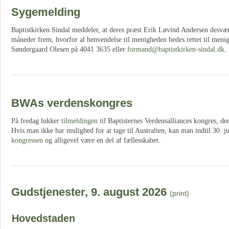
Sygemelding
Baptistkirken Sindal meddeler, at deres præst Erik Løvind Andersen desvær
måneder frem, hvorfor al henvendelse til menigheden bedes rettet til men
Søndergaard Olesen på 4041 3635 eller
formand@baptistkirken-sindal.dk
.
BWAs verdenskongres
På fredag lukker
tilmeldingen
til Baptisternes Verdensalliances kongres, der
Hvis man ikke har mulighed for at tage til Australien, kan man indtil 30. j
kongressen
og alligevel være en del af fællesskabet.
Gudstjenester, 9. august 2026
(print)
Hovedstaden