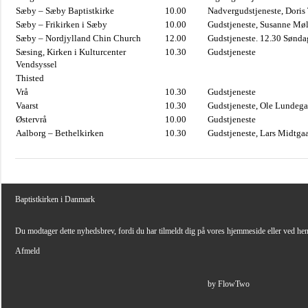
Sæby – Sæby Baptistkirke
10.00
Nadvergudstjeneste, Doris
Sæby – Frikirken i Sæby
10.00
Gudstjeneste, Susanne Møl
Sæby – Nordjylland Chin Church
12.00
Gudstjeneste. 12.30 Sønda
Sæsing, Kirken i Kulturcenter
10.30
Gudstjeneste
Vendsyssel
Thisted
Vrå
10.30
Gudstjeneste
Vaarst
10.30
Gudstjeneste, Ole Lundega
Østervrå
10.00
Gudstjeneste
Aalborg – Bethelkirken
10.30
Gudstjeneste, Lars Midtga
Baptistkirken i Danmark
Du modtager dette nyhedsbrev, fordi du har tilmeldt dig på vores hjemmeside eller ved he
Afmeld
by FlowTwo