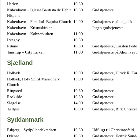
Herlev
10.30
København – Iglesia Bautista de Habla
10.30
Gudstjeneste
Hispana
København – First Intl. Baptist Church
14.00
Gudstjeneste på engelsk
København – Kristuskirken
Ingen gudstjeneste
København – Købnerkirken
11.00
Lyngby
10.30
Rønne
10.30
Gudstjeneste, Carsten Pede
Taastrup – City Kirken
11.00
Gudstjeneste på Ahornvej 
Sjælland
Holbæk
10.00
Gudstjeneste, Ulrick R. D
Holbæk, Holy Spirit Missionary
15.00
Gudstjeneste
Church
Ringsted
10.30
Gudstjeneste
Roskilde
10.30
Gudstjeneste
Slagelse
14.00
Gudstjeneste
Tølløse
10.00
Gudstjeneste, Birk Christe
Syddanmark
Esbjerg – Sydjyllandskredsen
10.30
Udflugt til Christiansfeld
Odense
10.30
Gudstjeneste, Henrik Sønd