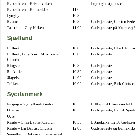
København – Kristuskirken
Ingen gudstjeneste
København – Købnerkirken
11.00
Lyngby
10.30
Rønne
10.30
Gudstjeneste, Carsten Pede
Taastrup – City Kirken
11.00
Gudstjeneste på Ahornvej 
Sjælland
Holbæk
10.00
Gudstjeneste, Ulrick R. D
Holbæk, Holy Spirit Missionary
15.00
Gudstjeneste
Church
Ringsted
10.30
Gudstjeneste
Roskilde
10.30
Gudstjeneste
Slagelse
14.00
Gudstjeneste
Tølløse
10.00
Gudstjeneste, Birk Christe
Syddanmark
Esbjerg – Sydjyllandskredsen
10.30
Udflugt til Christiansfeld
Odense
10.30
Gudstjeneste, Henrik Sønd
Oure
Ringe – Chin Baptist Church
10.30
Børnekirke. 12.30 Gudstje
Ringe – Lai Baptist Church
12.00
Gudstjeneste og børnekirk
Svendborg, Bethany International