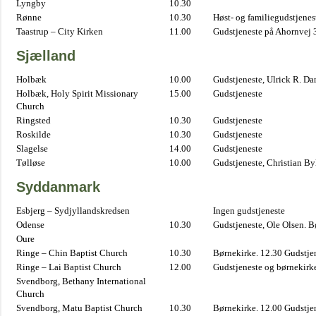
Lyngby
10.30
Rønne
10.30
Høst- og familiegudstjene
Taastrup – City Kirken
11.00
Gudstjeneste på Ahornvej 
Sjælland
Holbæk
10.00
Gudstjeneste, Ulrick R. D
Holbæk, Holy Spirit Missionary
15.00
Gudstjeneste
Church
Ringsted
10.30
Gudstjeneste
Roskilde
10.30
Gudstjeneste
Slagelse
14.00
Gudstjeneste
Tølløse
10.00
Gudstjeneste, Christian B
Syddanmark
Esbjerg – Sydjyllandskredsen
Ingen gudstjeneste
Odense
10.30
Gudstjeneste, Ole Olsen. B
Oure
Ringe – Chin Baptist Church
10.30
Børnekirke. 12.30 Gudstje
Ringe – Lai Baptist Church
12.00
Gudstjeneste og børnekirk
Svendborg, Bethany International
Church
Svendborg, Matu Baptist Church
10.30
Børnekirke. 12.00 Gudstje