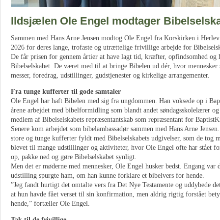
Ildsjælen Ole Engel modtager Bibelselsk
Sammen med Hans Arne Jensen modtog Ole Engel fra Korskirken i Herlev d
2026 for deres lange, trofaste og utrættelige frivillige arbejde for Bibelsel
De får prisen for gennem årtier at have lagt tid, kræfter, opfindsomhed og h
Bibelselskabet. De været med til at bringe Bibelen ud dér, hvor mennesker sa
messer, foredrag, udstillinger, gudstjenester og kirkelige arrangementer.
Fra tunge kufferter til gode samtaler
Ole Engel har haft Bibelen med sig fra ungdommen. Han voksede op i Bapt
årene arbejdet med bibelformidling som blandt andet søndagsskolelærer og 
medlem af Bibelselskabets repræsentantskab som repræsentant for Baptist
Senere kom arbejdet som bibelambassadør sammen med Hans Arne Jensen. 
store og tunge kufferter fyldt med Bibelselskabets udgivelser, som de tog m
blevet til mange udstillinger og aktiviteter, hvor Ole Engel ofte har stået for
op, pakke ned og gøre Bibelselskabet synligt.
Men det er møderne med mennesker, Ole Engel husker bedst. Engang var d
udstilling spurgte ham, om han kunne forklare et bibelvers for hende.
”Jeg fandt hurtigt det omtalte vers fra Det Nye Testamente og uddybede det
at hun havde fået verset til sin konfirmation, men aldrig rigtig forstået b
hende,” fortæller Ole Engel.
Tak til de frivillige