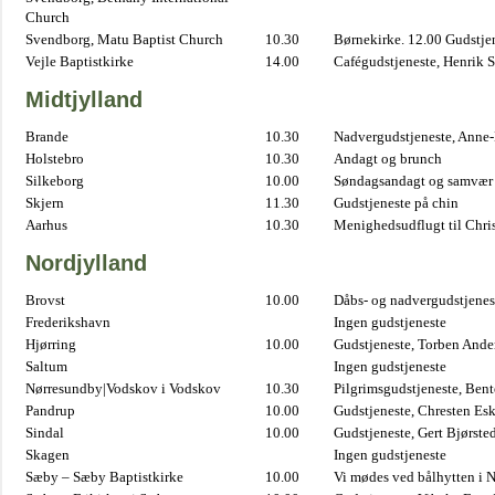
Church
Svendborg, Matu Baptist Church
10.30
Børnekirke. 12.00 Gudstje
Vejle Baptistkirke
14.00
Cafégudstjeneste, Henrik 
Midtjylland
Brande
10.30
Nadvergudstjeneste, Anne
Holstebro
10.30
Andagt og brunch
Silkeborg
10.00
Søndagsandagt og samvær 
Skjern
11.30
Gudstjeneste på chin
Aarhus
10.30
Menighedsudflugt til Chris
Nordjylland
Brovst
10.00
Dåbs- og nadvergudstjenest
Frederikshavn
Ingen gudstjeneste
Hjørring
10.00
Gudstjeneste, Torben And
Saltum
Ingen gudstjeneste
Nørresundby|Vodskov i Vodskov
10.30
Pilgrimsgudstjeneste, Bent
Pandrup
10.00
Gudstjeneste, Chresten Es
Sindal
10.00
Gudstjeneste, Gert Bjørste
Skagen
Ingen gudstjeneste
Sæby – Sæby Baptistkirke
10.00
Vi mødes ved bålhytten i 