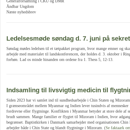
Generalforsamling i CKU og DMR
Åndbar Ungdom
Næste nyhedsbrev
Ledelsesmøde søndag d. 7. juni på sekret
Søndag mødes ledelsen til et tætpakket program, hvor mange emner og skal d
arbejde med materialet til landskonferencen, der holdes d. 3. oktober i Rin
forbøn. Lad os minde hinanden om ordene fra 1. Thess 5, 12-13.
Indsamling til livsvigtig medicin til flyg
Siden 2023 har vi samlet ind til sundhedsarbejde i Chin Staten og Mizoram
I grænseområdet mellem Myanmar og Indien lever tusindvis af mennesker f
fordrevne eller flygtninge. Konflikten i Myanmar betyder at store dele af 
brudt sammen. Mange familier er flygtet til Mizoram i Indien, hvor adgang
begrænset. Baptistkirken i Danmark samarbejder med organisationen Chin
arbejder både i Chin State og blandt flygtninge i Mizoram. (
Se faktaark o