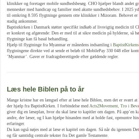
klinikker og foretager mobile sundhedsbesøg. CHO hjælper blandt andet gr
mennesker med handicap og familier med akutte sundhedsbehov. I 2025 y
til omkring 8.595 flygtninge gennem otte klinikker i Mizoram. Behovet er fo
stadig ankommer.
Baptistkirken i Danmark støtter specifikt indkøb af livsvigtig medicin til 
er konkret og afgørende: Den er med til at sikre medicin på hylderne, så 
flygtninge kan få basal behandling.
Hjælp til flygtninge fra Myanmar er månedens indsamling i
BaptistKirkens
flygtningene direkte ved at sende et beløb til MobilePay 330 048 eller k
’Myanmar’. Gaver er fradragsberettigede efter gældende regler.
Læs hele Biblen på to år
Mange kristne har en længsel efter at læse hele Biblen, men det er svært 
der hjælp fra BaptistKirken. I forbindelse med
Acts2Movement, Tro i Bevæ
giver dig en læseplan, hvor du skal læse to kapitler om dagen. På app’en
andre, der læser, og I kan hjælpe hinanden med at holde fast, opmuntre hi
erfaringer.
Du kan også nøjes med at læse et kapitel om dagen. Så når du igennem Det
og får samtidig centrale tekster fra Det gamle Testamente.