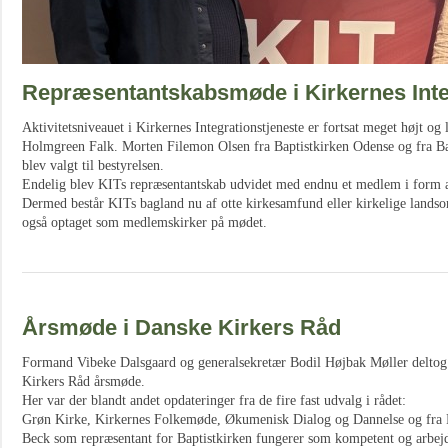
Repræsentantskabsmøde i Kirkernes Inte
Aktivitetsniveauet i Kirkernes Integrationstjeneste er fortsat meget højt o
Holmgreen Falk. Morten Filemon Olsen fra Baptistkirken Odense og fra Ba
blev valgt til bestyrelsen.
Endelig blev KITs repræsentantskab udvidet med endnu et medlem i form 
Dermed består KITs bagland nu af otte kirkesamfund eller kirkelige landsor
også optaget som medlemskirker på mødet.
Årsmøde i Danske Kirkers Råd
Formand Vibeke Dalsgaard og generalsekretær Bodil Højbak Møller deltog 
Kirkers Råd årsmøde.
Her var der blandt andet opdateringer fra de fire fast udvalg i rådet:
Grøn Kirke, Kirkernes Folkemøde, Økumenisk Dialog og Dannelse og fra F
Beck som repræsentant for Baptistkirken fungerer som kompetent og arbe