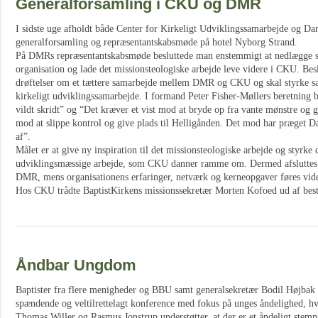
Generalforsamling i CKU og DMR
I sidste uge afholdt både Center for Kirkeligt Udviklingssamarbejde og Da
generalforsamling og repræsentantskabsmøde på hotel Nyborg Strand.
På DMRs repræsentantskabsmøde besluttede man enstemmigt at nedlægge s
organisation og lade det missionsteologiske arbejde leve videre i CKU. Bes
drøftelser om et tættere samarbejde mellem DMR og CKU og skal styrke sa
kirkeligt udviklingssamarbejde. I formand Peter Fisher-Møllers beretning b
vildt skridt” og “Det kræver et vist mod at bryde op fra vante mønstre og g
mod at slippe kontrol og give plads til Helligånden. Det mod har præget D
af”.
Målet er at give ny inspiration til det missionsteologiske arbejde og styrke 
udviklingsmæssige arbejde, som CKU danner ramme om. Dermed afsluttes 1
DMR, mens organisationens erfaringer, netværk og kerneopgaver føres vid
Hos CKU trådte BaptistKirkens missionssekretær Morten Kofoed ud af bestyre
Åndbar Ungdom
Baptister fra flere menigheder og BBU samt generalsekretær Bodil Højbak M
spændende og veltilrettelagt konference med fokus på unges åndelighed, hv
Thomas Willer og Rasmus Jonstrup understøtter, at der er et åndeligt stemn