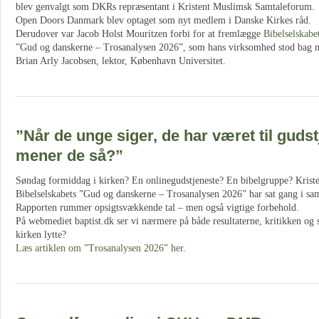
blev genvalgt som DKRs repræsentant i Kristent Muslimsk Samtaleforum.
Open Doors Danmark blev optaget som nyt medlem i Danske Kirkes råd.
Derudover var Jacob Holst Mouritzen forbi for at fremlægge
Bibelselskabe
”Gud og danskerne – Trosanalysen 2026”, som hans virksomhed stod bag m
Brian Arly Jacobsen, lektor, København Universitet.
”Når de unge siger, de har været til guds
mener de så?”
Søndag formiddag i kirken? En onlinegudstjeneste? En bibelgruppe? Kriste
Bibelselskabets ”Gud og danskerne – Trosanalysen 2026” har sat gang i sam
Rapporten rummer opsigtsvækkende tal – men også vigtige forbehold.
På webmediet baptist.dk ser vi nærmere på både resultaterne, kritikken og 
kirken lytte?
Læs artiklen om ”Trosanalysen 2026” her
.