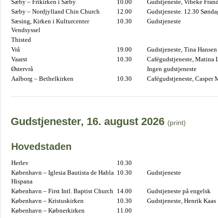
Sæby – Frikirken i Sæby
10.00
Gudstjeneste, Vibeke Fran
Sæby – Nordjylland Chin Church
12.00
Gudstjeneste. 12.30 Sønda
Sæsing, Kirken i Kulturcenter
10.30
Gudstjeneste
Vendsyssel
Thisted
Vrå
19.00
Gudstjeneste, Tina Hansen
Vaarst
10.30
Cafégudstjeneste, Matina 
Østervrå
Ingen gudstjeneste
Aalborg – Bethelkirken
10.30
Cafégudstjeneste, Casper 
Gudstjenester, 16. august 2026
(print)
Hovedstaden
Herlev
10.30
København – Iglesia Bautista de Habla
10.30
Gudstjeneste
Hispana
København – First Intl. Baptist Church
14.00
Gudstjeneste på engelsk
København – Kristuskirken
10.30
Gudstjeneste, Henrik Kaas
København – Købnerkirken
11.00