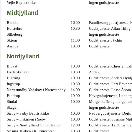
Vejle Baptistkirke
Ingen gudstjeneste
Midtjylland
Brande
16.00
Familiesanggudstjeneste,
Holstebro
10.30
Gudstjeneste, Allan Thing
Silkeborg
Ingen gudstjeneste
Skjern
11.30
Gudstjeneste på chin
Aarhus
10.30
Gudstjeneste
Nordjylland
Brovst
10.00
Gudstjeneste, Chresten Es
Frederikshavn
10.30
Andagt
Hjørring
10.00
Gudstjeneste, Anders Hyl
Ingstrup
10.30
Gudstjeneste, Lars Bavnb
Nørresundby|Vodskov i Nørresundby
14.00
Gudstjeneste, Lasse Åbom
Pandrup
10.00
Havegudstjeneste, Lunderg
Sindal
10.00
Morgenkaffe og morgenand
Skagen
Ingen gudstjeneste
Sæby – Sæby Baptistkirke
10.00
Nadvergudstjeneste, Doris
Sæby – Frikirken i Sæby
10.00
Gudstjeneste, Susanne Møl
Sæby – Nordjylland Chin Church
12.00
Gudstjeneste. 12.30 Sønda
Sæsing, Kirken i Kulturcenter
10.30
Gudstjeneste