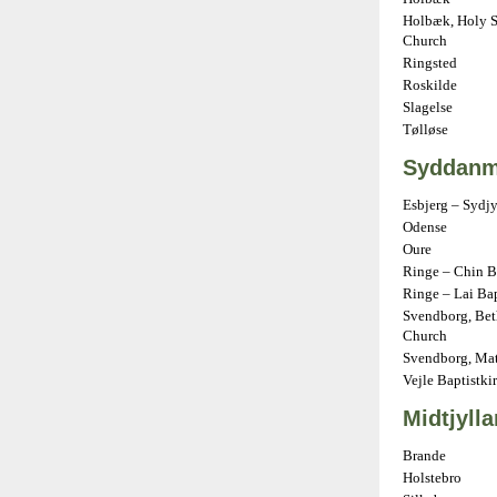
Holbæk, Holy S
Church
Ringsted
Roskilde
Slagelse
Tølløse
Syddanm
Esbjerg – Sydj
Odense
Oure
Ringe – Chin B
Ringe – Lai Ba
Svendborg, Bet
Church
Svendborg, Mat
Vejle Baptistki
Midtjyll
Brande
Holstebro