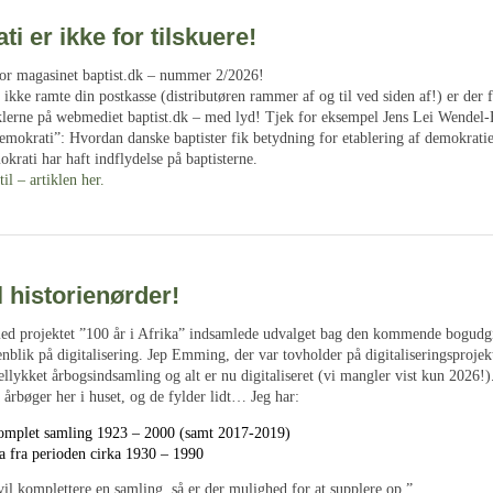
i er ikke for tilskuere!
for magasinet baptist.dk – nummer 2/2026!
ikke ramte din postkasse (distributøren rammer af og til ved siden af!) er der 
tiklerne på webmediet baptist.dk – med lyd! Tjek for eksempel Jens Lei Wendel-
demokrati”: Hvordan danske baptister fik betydning for etablering af demokrati
krati har haft indflydelse på baptisterne.
til – artiklen her.
il historienørder!
med projektet ”100 år i Afrika” indsamlede udvalget bag den kommende bogudgi
blik på digitalisering. Jep Emming, der var tovholder på digitaliseringsprojekt
llykket årbogsindsamling og alt er nu digitaliseret (vi mangler vist kun 2026!).
a årbøger her i huset, og de fylder lidt… Jeg har:
omplet samling 1923 – 2000 (samt 2017-2019)
a fra perioden cirka 1930 – 1990
il komplettere en samling, så er der mulighed for at supplere op.”