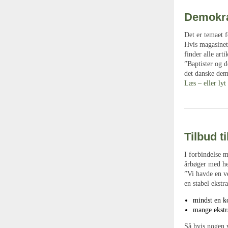
Demokrat
Det er temaet 
Hvis magasinet 
finder alle ar
”Baptister og 
det danske demo
Læs – eller lyt 
Tilbud t
I forbindelse 
årbøger med hen
”Vi havde en ve
en stabel ekstr
mindst en k
mange ekstr
Så hvis nogen v