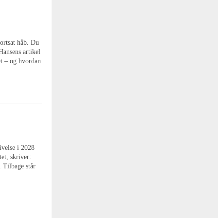
fortsat håb. Du
Hansens artikel
et – og hvordan
velse i 2028
et, skriver:
 Tilbage står