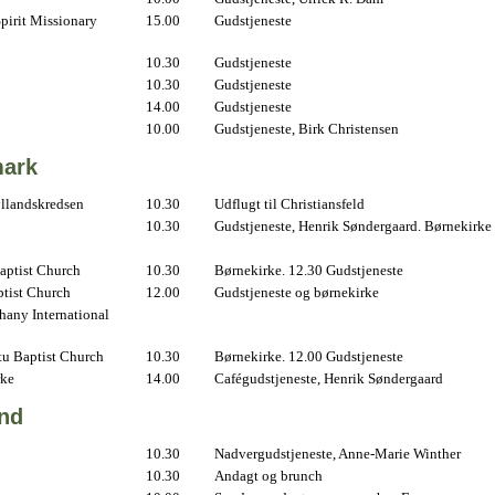
pirit Missionary
15.00
Gudstjeneste
10.30
Gudstjeneste
10.30
Gudstjeneste
14.00
Gudstjeneste
10.00
Gudstjeneste, Birk Christensen
ark
yllandskredsen
10.30
Udflugt til Christiansfeld
10.30
Gudstjeneste, Henrik Søndergaard. Børnekirke
aptist Church
10.30
Børnekirke. 12.30 Gudstjeneste
ptist Church
12.00
Gudstjeneste og børnekirke
hany International
u Baptist Church
10.30
Børnekirke. 12.00 Gudstjeneste
rke
14.00
Cafégudstjeneste, Henrik Søndergaard
and
10.30
Nadvergudstjeneste, Anne-Marie Winther
10.30
Andagt og brunch