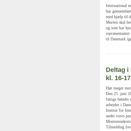
International m
har gennemført
med hjælp til 
Morten skal be
og som har hju
repræsentanter 
til Danmark ig
Deltag i
kl. 16-17
Hør meget mer
Den 25. juni 2
fattige bønder
arbejder i Dan
Institut for In
andet vores pa
Missionssekret
Tilmelding fore