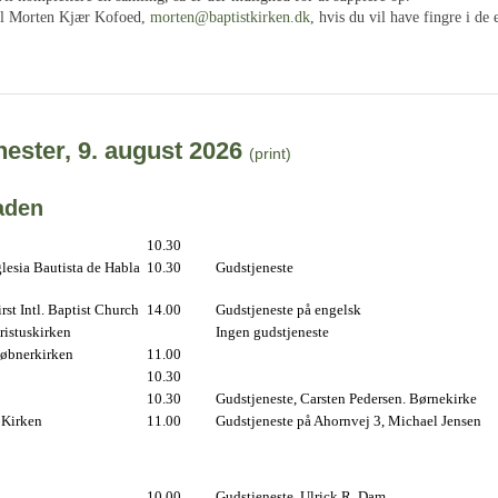
il Morten Kjær Kofoed,
morten@baptistkirken.dk
, hvis du vil have fingre i de 
ester, 9. august 2026
(print)
aden
10.30
lesia Bautista de Habla
10.30
Gudstjeneste
st Intl. Baptist Church
14.00
Gudstjeneste på engelsk
istuskirken
Ingen gudstjeneste
øbnerkirken
11.00
10.30
10.30
Gudstjeneste, Carsten Pedersen. Børnekirke
 Kirken
11.00
Gudstjeneste på Ahornvej 3, Michael Jensen
10.00
Gudstjeneste, Ulrick R. Dam