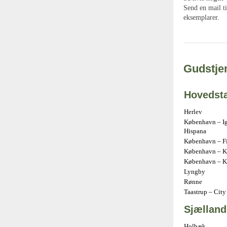
Send en mail t
eksemplarer.
Gudstjen
Hovedst
Herlev
København – Ig
Hispana
København – Fir
København – Kr
København – K
Lyngby
Rønne
Taastrup – City
Sjælland
Holbæk