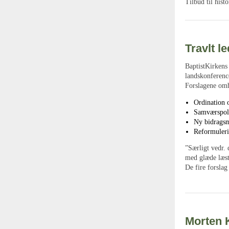
Tilbud til hist
Travlt 
BaptistKirkens 
landskonferenc
Forslagene omh
Ordination o
Samværspol
Ny bidrags
Reformulerin
”Særligt vedr. 
med glæde læst 
De fire forslag
Morten K