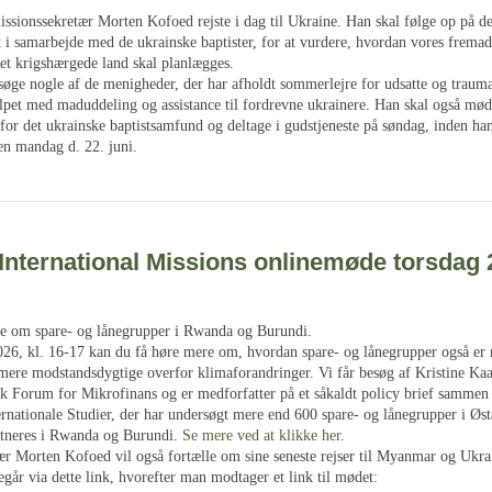
issionssekretær Morten Kofoed rejste i dag til Ukraine. Han skal følge op på de
 i samarbejde med de ukrainske baptister, for at vurdere, hvordan vores fremad
det krigshærgede land skal planlægges.
søge nogle af de menigheder, der har afholdt sommerlejre for udsatte og trauma
lpet med maduddeling og assistance til fordrevne ukrainere. Han skal også mø
for det ukrainske baptistsamfund og deltage i gudstjeneste på søndag, inden han
en mandag d. 22. juni.
 International Missions onlinemøde torsdag 2
e om spare- og lånegrupper i Rwanda og Burundi.
026, kl. 16-17 kan du få høre mere om, hvordan spare- og lånegrupper også er m
 mere modstandsdygtige overfor klimaforandringer. Vi får besøg af Kristine Kaa
sk Forum for Mikrofinans og er medforfatter på et såkaldt policy brief samme
ternationale Studier, der har undersøgt mere end 600 spare- og lånegrupper i Øst
rtneres i Rwanda og Burundi.
Se mere ved at klikke her
.
ær Morten Kofoed vil også fortælle om sine seneste rejser til Myanmar og Ukra
går via dette link, hvorefter man modtager et link til mødet: