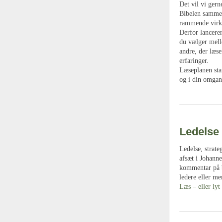
Det vil vi gern
Bibelen sammen
rammende virke
Derfor lancere
du vælger mell
andre, der læs
erfaringer.
Læseplanen sta
og i din omgan
Ledelse 
Ledelse, strat
afsæt i Johann
kommentar på ba
ledere eller me
Læs – eller lyt 