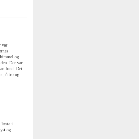
 var
ernes
m himmel og
iden. Der var
 samfund. Det
s på tro og
 læste i
lyst og