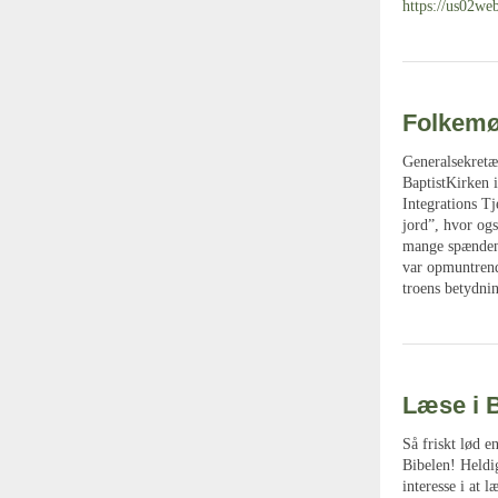
https://us02
Folkemø
Generalsekretæ
BaptistKirken 
Integrations T
jord”, hvor og
mange spændend
var opmuntrend
troens betydni
Læse i B
Så friskt lød e
Bibelen! Heldig
interesse i at 