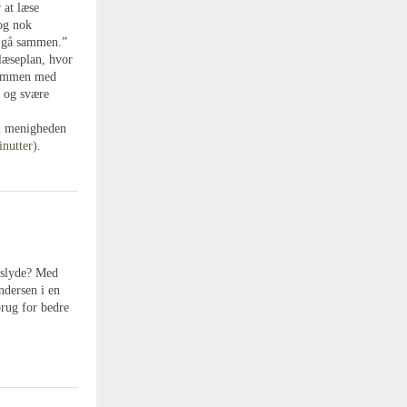
 at læse
rog nok
å gå sammen.”
læseplan, hvor
 sammen med
e og svære
 i menigheden
inutter)
.
mislyde? Med
dersen i en
brug for bedre