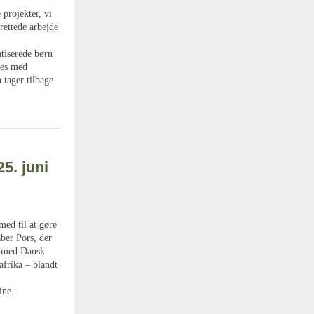
 projekter, vi
rettede arbejde
tiserede børn
des med
 tager tilbage
5. juni
ed til at gøre
ber Pors, der
n med Dansk
afrika – blandt
ine.