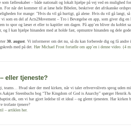
e som fællesskaber – både nationalt og lokalt hjælpe på vej ved en mulighed for
. For når det kommer til at læse hele Bibelen, beskriver det afrikanske ordsp
ligheden for mange: ”Hvis du vil gå hurtigt, gå alene. Hvis du vil gå langt, s
r vi som en del af Acts2Movement – Tro i Bevægelse en app, som giver dig en 
em to spor og læser et eller to kapitler om dagen. På app’en bliver du koblet
er, og I kan hjælpe hinanden med at holde fast, opmuntre hinanden og dele god
rter
30. august
. Vi informerer om det nu, så du kan forberede dig og få andre
gskreds med på det.
Hør Michael Frost fortælle om app’en i denne video. (4 m
– eller tjeneste?
egi, teams… Hvad sker der med kirken, når vi taler erhvervslivets sprog uden 
es Aakjær Steenbuchs bog “The Kingdom of God is Anarchy” spørger Henrik An
ptist.dk, om vi har gjort ledelse til et ideal – og glemt tjenesten. Har kirken 
re trofaste tjenere?
til – artiklen her.