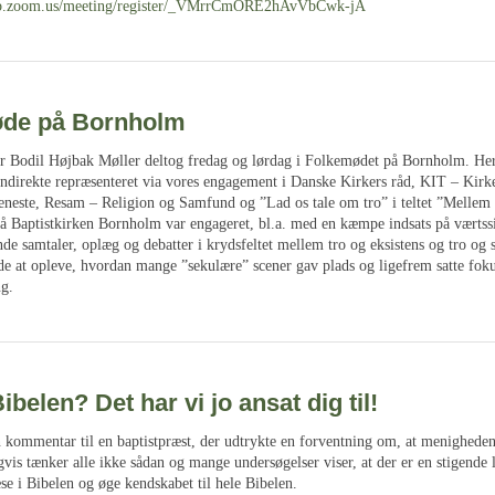
web.zoom.us/meeting/register/_VMrrCmORE2hAvVbCwk-jA
de på Bornholm
r Bodil Højbak Møller deltog fredag og lørdag i Folkemødet på Bornholm. Her
indirekte repræsenteret via vores engagement i Danske Kirkers råd, KIT – Kirk
jeneste, Resam – Religion og Samfund og ”Lad os tale om tro” i teltet ”Melle
så Baptistkirken Bornholm var engageret, bl.a. med en kæmpe indsats på værtss
e samtaler, oplæg og debatter i krydsfeltet mellem tro og eksistens og tro og
e at opleve, hvordan mange ”sekulære” scener gav plads og ligefrem satte foku
ng.
ibelen? Det har vi jo ansat dig til!
n kommentar til en baptistpræst, der udtrykte en forventning om, at menigheden
vis tænker alle ikke sådan og mange undersøgelser viser, at der er en stigende 
læse i Bibelen og øge kendskabet til hele Bibelen.