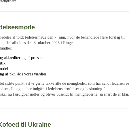
orienørder!
ledelsesmøde
ledelse afholdt ledelsesmøde den 7. juni, hvor de behandlede flere forslag til
en, der afholdes den 3. oktober 2026 i Ringe.
andler:
g akkreditering af præster
itik
model
g af pkt. 4c i vores værdier
det sidste punkt vil vi gerne takke alle de menigheder, som har sendt ledelsen r
dem alle og de har indgået i ledelsens drøftelser og beslutning.”
 skal nu færdigbehandles og bliver udsendt til menighederne, så snart de er klar
ofoed til Ukraine