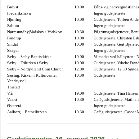
Brovst
10.00
Dåbs- og nadvergudstjenest
Frederikshavn
Ingen gudstjeneste
Hjørring
10.00
Gudstjeneste, Torben And
Saltum
Ingen gudstjeneste
Nørresundby|Vodskov i Vodskov
10.30
Pilgrimsgudstjeneste, Bent
Pandrup
10.00
Gudstjeneste, Chresten Es
Sindal
10.00
Gudstjeneste, Gert Bjørste
Skagen
Ingen gudstjeneste
Sæby – Sæby Baptistkirke
10.00
Vi mødes ved bålhytten i 
Sæby – Frikirken i Sæby
10.00
Gudstjeneste, Vibeke Fran
Sæby – Nordjylland Chin Church
12.00
Gudstjeneste. 12.30 Sønda
Sæsing, Kirken i Kulturcenter
10.30
Gudstjeneste
Vendsyssel
Thisted
Vrå
19.00
Gudstjeneste, Tina Hansen
Vaarst
10.30
Cafégudstjeneste, Matina 
Østervrå
Ingen gudstjeneste
Aalborg – Bethelkirken
10.30
Cafégudstjeneste, Casper 