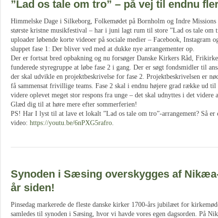
”Lad os tale om tro” – på vej til endnu fler
Himmelske Dage i Silkeborg, Folkemødet på Bornholm og Indre Mission
største kristne musikfestival – har i juni lagt rum til store ”Lad os tale o
uploader løbende korte videoer på sociale medier – Facebook, Instagram og
sluppet fase 1: Der bliver ved med at dukke nye arrangementer op.
Der er fortsat bred opbakning og nu forsøger Danske Kirkers Råd, Frikirke
funderede styregruppe at løbe fase 2 i gang. Der er søgt fondsmidler til ansæ
der skal udvikle en projektbeskrivelse for fase 2. Projektbeskrivelsen er nø
få sammensat frivillige teams. Fase 2 skal i endnu højere grad række ud til 
videre oplevet meget stor respons fra unge – det skal udnyttes i det videre 
Glæd dig til at høre mere efter sommerferien!
PS! Har I lyst til at lave et lokalt ”Lad os tale om tro”-arrangement? Så er 
video:
https://youtu.be/6nPXG5rafro
.
Synoden i Sæsing overskygges af Nikæa
år siden!
Pinsedag markerede de fleste danske kirker 1700-års jubilæet for kirkemød
samledes til synoden i Sæsing, hvor vi havde vores egen dagsorden. På Ni