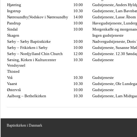
Hjørring
10.00
Gudstjeneste, Anders Hyl
Ingstrup
10.30
Gudstjeneste, Lars Bavnb
Nørresundby|Vodskov i Nørresundby
14.00
Gudstjeneste, Lasse Åbom
Pandrup
10.00
Havegudstjeneste, Lunderg
Sindal
10.00
Morgenkaffe og morgenand
Skagen
Ingen gudstjeneste
Sæby – Sæby Baptistkirke
10.00
Nadvergudstjeneste, Doris
Sæby – Frikirken i Sæby
10.00
Gudstjeneste, Susanne Møl
Sæby – Nordjylland Chin Church
12.00
Gudstjeneste. 12.30 Sønda
Sæsing, Kirken i Kulturcenter
10.30
Gudstjeneste
Vendsyssel
Thisted
Vrå
10.30
Gudstjeneste
Vaarst
10.30
Gudstjeneste, Ole Lundega
Østervrå
10.00
Gudstjeneste
Aalborg – Bethelkirken
10.30
Gudstjeneste, Lars Midtga
Baptistkirken i Danmark