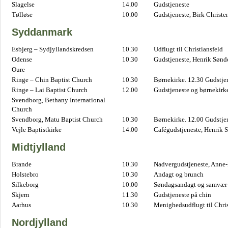
Slagelse
14.00
Gudstjeneste
Tølløse
10.00
Gudstjeneste, Birk Christe
Syddanmark
Esbjerg – Sydjyllandskredsen
10.30
Udflugt til Christiansfeld
Odense
10.30
Gudstjeneste, Henrik Sønd
Oure
Ringe – Chin Baptist Church
10.30
Børnekirke. 12.30 Gudstje
Ringe – Lai Baptist Church
12.00
Gudstjeneste og børnekirk
Svendborg, Bethany International
Church
Svendborg, Matu Baptist Church
10.30
Børnekirke. 12.00 Gudstje
Vejle Baptistkirke
14.00
Cafégudstjeneste, Henrik 
Midtjylland
Brande
10.30
Nadvergudstjeneste, Anne
Holstebro
10.30
Andagt og brunch
Silkeborg
10.00
Søndagsandagt og samvær 
Skjern
11.30
Gudstjeneste på chin
Aarhus
10.30
Menighedsudflugt til Chris
Nordjylland