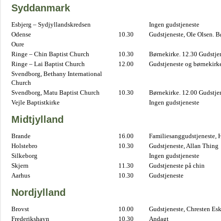
Syddanmark
Esbjerg – Sydjyllandskredsen
Ingen gudstjeneste
Odense
10.30
Gudstjeneste, Ole Olsen. B
Oure
Ringe – Chin Baptist Church
10.30
Børnekirke. 12.30 Gudstje
Ringe – Lai Baptist Church
12.00
Gudstjeneste og børnekirk
Svendborg, Bethany International
Church
Svendborg, Matu Baptist Church
10.30
Børnekirke. 12.00 Gudstje
Vejle Baptistkirke
Ingen gudstjeneste
Midtjylland
Brande
16.00
Familiesanggudstjeneste,
Holstebro
10.30
Gudstjeneste, Allan Thing
Silkeborg
Ingen gudstjeneste
Skjern
11.30
Gudstjeneste på chin
Aarhus
10.30
Gudstjeneste
Nordjylland
Brovst
10.00
Gudstjeneste, Chresten Es
Frederikshavn
10.30
Andagt