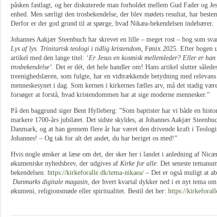
påsken fastlagt, og her diskuterede man forholdet mellem Gud Fader og Je
enhed. Men særligt den trosbekendelse, der blev mødets resultat, har bestem
Derfor er der god grund til at spørge, hvad Nikæa-bekendelsen indebærer.
Johannes Aakjær Steenbuch har skrevet en lille – meget rost – bog som sv
Lys af lys. Trinitarisk teologi i tidlig kristendom,
Fønix 2025. Efter bogen 
artikel med den lange titel: ‘
Er Jesus en kosmisk mellemleder? Eller er han
trosbekendelse’.
Det er dét, det hele handler om! Hans artikel slutter såled
treenighedslæren, som fulgte, har en vidtrækkende betydning med relevans 
menneskesynet i dag. Som kernen i kirkernes fælles arv, må det stadig vær
forsøger at forstå, hvad kristendommen har at sige moderne mennesker.”
På den baggrund siger Bent Hylleberg: ”Som baptister har vi både en histori
markere 1700-års jubilæet. Det sidste skyldes, at Johannes Aakjær Steenbuch
Danmark, og at han gennem flere år har været den drivende kraft i Teolog
Johannes! – Og tak for alt det andet, du har beriget os med!”
Hvis nogle ønsker at læse om det, der sker her i landet i anledning af Nicæ
økumeniske nyhedsbrev, der udgives af
Kirke for alle.
Det seneste temanu
bekendelsen:
https://kirkeforalle.dk/tema-nikaea/
– Det er også muligt at a
Danmarks digitale magasin
, der hvert kvartal dykker ned i et nyt tema om
økumeni, religionsmøde eller spiritualitet. Bestil det her:
https://kirkeforal