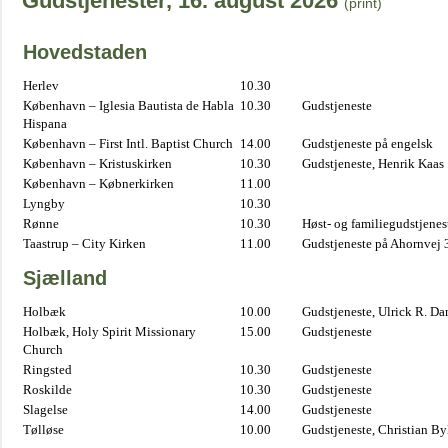
Gudstjenester, 16. august 2026
(print)
Hovedstaden
Herlev
10.30
København – Iglesia Bautista de Habla
10.30
Gudstjeneste
Hispana
København – First Intl. Baptist Church
14.00
Gudstjeneste på engelsk
København – Kristuskirken
10.30
Gudstjeneste, Henrik Kaas
København – Købnerkirken
11.00
Lyngby
10.30
Rønne
10.30
Høst- og familiegudstjene
Taastrup – City Kirken
11.00
Gudstjeneste på Ahornvej 
Sjælland
Holbæk
10.00
Gudstjeneste, Ulrick R. D
Holbæk, Holy Spirit Missionary
15.00
Gudstjeneste
Church
Ringsted
10.30
Gudstjeneste
Roskilde
10.30
Gudstjeneste
Slagelse
14.00
Gudstjeneste
Tølløse
10.00
Gudstjeneste, Christian B