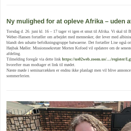
Ny mulighed for at opleve Afrika – uden at
Torsdag d. 26. juni kl. 16 – 17 tager vi igen et smut til Afrika. Vi skal t
Weber-Hansen fortæller om arbejdet med mennesker, der lever med albinis
blandt den udsatte befolkningsgruppe batwaerne. Det fortæller Lise også om
Højbak Møller. Missionssekretær Morten Kofoed vil opdatere om de seneste
afdeling.
Tilmelding foregår via dette link
https://us02web.zoom.us/…/registe
hvorefter man modtager et link til mødet.
Næste møde i seminarrækken er endnu ikke planlagt men vil blive annoncer
sommerferien.