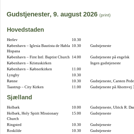
Gudstjenester, 9. august 2026
(print)
Hovedstaden
Herlev
10.30
København – Iglesia Bautista de Habla
10.30
Gudstjeneste
Hispana
København – First Intl. Baptist Church
14.00
Gudstjeneste på engelsk
København – Kristuskirken
Ingen gudstjeneste
København – Købnerkirken
11.00
Lyngby
10.30
Rønne
10.30
Gudstjeneste, Carsten Pede
Taastrup – City Kirken
11.00
Gudstjeneste på Ahornvej 
Sjælland
Holbæk
10.00
Gudstjeneste, Ulrick R. D
Holbæk, Holy Spirit Missionary
15.00
Gudstjeneste
Church
Ringsted
10.30
Gudstjeneste
Roskilde
10.30
Gudstjeneste