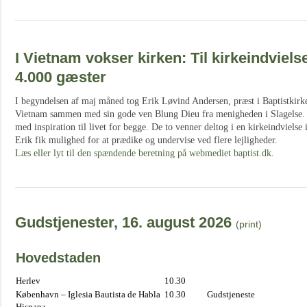
I Vietnam vokser kirken: Til kirkeindviel
4.000 gæster
I begyndelsen af maj måned tog Erik Løvind Andersen, præst i Baptistkirken
Vietnam sammen med sin gode ven Blung Dieu fra menigheden i Slagelse. D
med inspiration til livet for begge. De to venner deltog i en kirkeindviel
Erik fik mulighed for at prædike og undervise ved flere lejligheder.
Læs eller lyt til den spændende beretning på webmediet baptist.dk
.
Gudstjenester, 16. august 2026
(print)
Hovedstaden
Herlev
10.30
København – Iglesia Bautista de Habla
10.30
Gudstjeneste
Hispana