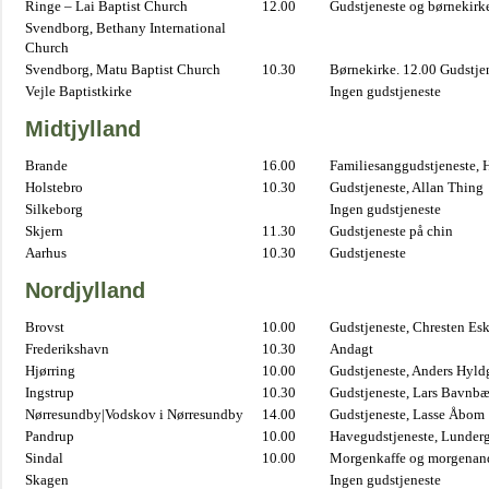
Ringe – Lai Baptist Church
12.00
Gudstjeneste og børnekirk
Svendborg, Bethany International
Church
Svendborg, Matu Baptist Church
10.30
Børnekirke. 12.00 Gudstje
Vejle Baptistkirke
Ingen gudstjeneste
Midtjylland
Brande
16.00
Familiesanggudstjeneste,
Holstebro
10.30
Gudstjeneste, Allan Thing
Silkeborg
Ingen gudstjeneste
Skjern
11.30
Gudstjeneste på chin
Aarhus
10.30
Gudstjeneste
Nordjylland
Brovst
10.00
Gudstjeneste, Chresten Es
Frederikshavn
10.30
Andagt
Hjørring
10.00
Gudstjeneste, Anders Hyl
Ingstrup
10.30
Gudstjeneste, Lars Bavnb
Nørresundby|Vodskov i Nørresundby
14.00
Gudstjeneste, Lasse Åbom
Pandrup
10.00
Havegudstjeneste, Lunderg
Sindal
10.00
Morgenkaffe og morgenand
Skagen
Ingen gudstjeneste