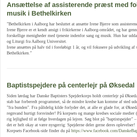
Ansættelse af assisterende præst med f
musik i Bethelkirken
”Bethelkirken i Aalborg har besluttet at ansætte Irene Bjerre som assisteren
Irene Bjerre er et kendt ansigt i frikirkerne i Aalborg-området, og har gen
forskellige menigheder med tjeneste indenfor sang og musik. Hun har udd
og Liturgi fra Aalborg Universitet.
Irene ansættes på halv tid i foreløbigt 1 år, og vil fokusere på udvikling af
Bethelkirken.”
Baptistspejdere på centerlejr på Øksedal
Siden lørdag har Danske Baptisters Spejderkorps holdt centerlejr på Økseda
stab har forberedt programmet, så de mindre kredse kan komme af sted uden
”fra bunden”. Fra pålidelig kilde forlyder det, at alle er glade for, at Økse
regnvand hurtigt forsvinder! På korpsets og mange kredses sociale medier 
rig lejlighed til at følge hverdagen på lejren. Søg blot på ”baptistspejder” –
det er helt okay at være nysgerrig: Spejderne deler gerne deres oplevelser!
Korpsets Facebook-side finder du på
https://www.facebook.com/DanskeBapt