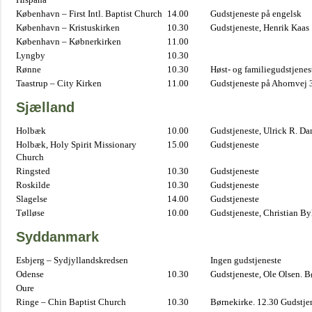
København – First Intl. Baptist Church
14.00
Gudstjeneste på engelsk
København – Kristuskirken
10.30
Gudstjeneste, Henrik Kaas
København – Købnerkirken
11.00
Lyngby
10.30
Rønne
10.30
Høst- og familiegudstjene
Taastrup – City Kirken
11.00
Gudstjeneste på Ahornvej 
Sjælland
Holbæk
10.00
Gudstjeneste, Ulrick R. D
Holbæk, Holy Spirit Missionary
15.00
Gudstjeneste
Church
Ringsted
10.30
Gudstjeneste
Roskilde
10.30
Gudstjeneste
Slagelse
14.00
Gudstjeneste
Tølløse
10.00
Gudstjeneste, Christian B
Syddanmark
Esbjerg – Sydjyllandskredsen
Ingen gudstjeneste
Odense
10.30
Gudstjeneste, Ole Olsen. B
Oure
Ringe – Chin Baptist Church
10.30
Børnekirke. 12.30 Gudstje