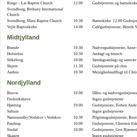
Ringe – Lai Baptist Church
12.00
Gudstjeneste og børnekirk
Svendborg, Bethany International
Church
Svendborg, Matu Baptist Church
10.30
Børnekirke. 12.00 Gudstje
Vejle Baptistkirke
14.00
Cafégudstjeneste, Henrik 
Midtjylland
Brande
10.30
Nadvergudstjeneste, Anne
Holstebro
10.30
Andagt og brunch
Silkeborg
10.00
Søndagsandagt og samvær 
Skjern
11.30
Gudstjeneste på chin
Aarhus
10.30
Menighedsudflugt til Chris
Nordjylland
Brovst
10.00
Dåbs- og nadvergudstjenest
Frederikshavn
Ingen gudstjeneste
Hjørring
10.00
Gudstjeneste, Torben And
Saltum
Ingen gudstjeneste
Nørresundby|Vodskov i Vodskov
10.30
Pilgrimsgudstjeneste, Bent
Pandrup
10.00
Gudstjeneste, Chresten Es
Sindal
10.00
Gudstjeneste, Gert Bjørste
Skagen
Ingen gudstjeneste