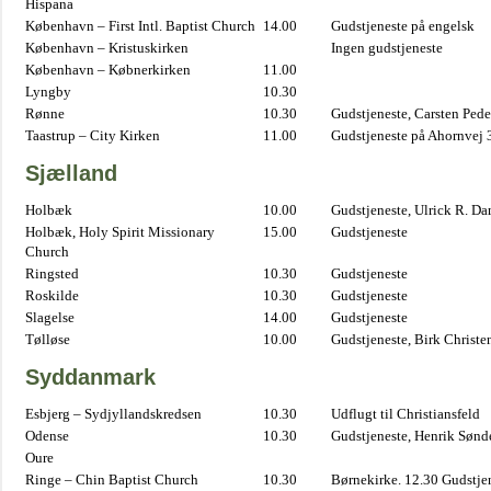
Hispana
København – First Intl. Baptist Church
14.00
Gudstjeneste på engelsk
København – Kristuskirken
Ingen gudstjeneste
København – Købnerkirken
11.00
Lyngby
10.30
Rønne
10.30
Gudstjeneste, Carsten Pede
Taastrup – City Kirken
11.00
Gudstjeneste på Ahornvej 
Sjælland
Holbæk
10.00
Gudstjeneste, Ulrick R. D
Holbæk, Holy Spirit Missionary
15.00
Gudstjeneste
Church
Ringsted
10.30
Gudstjeneste
Roskilde
10.30
Gudstjeneste
Slagelse
14.00
Gudstjeneste
Tølløse
10.00
Gudstjeneste, Birk Christe
Syddanmark
Esbjerg – Sydjyllandskredsen
10.30
Udflugt til Christiansfeld
Odense
10.30
Gudstjeneste, Henrik Sønd
Oure
Ringe – Chin Baptist Church
10.30
Børnekirke. 12.30 Gudstje