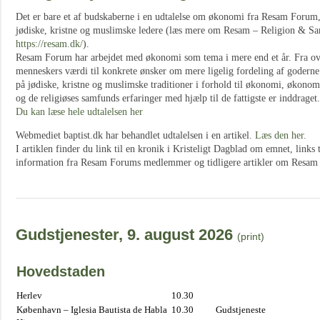
Det er bare et af budskaberne i en udtalelse om økonomi fra Resam Forum,
jødiske, kristne og muslimske ledere (læs mere om Resam – Religion & S
https://resam.dk/
).
Resam Forum har arbejdet med økonomi som tema i mere end et år. Fra ov
menneskers værdi til konkrete ønsker om mere ligelig fordeling af goderne
på jødiske, kristne og muslimske traditioner i forhold til økonomi, økonom
og de religiøses samfunds erfaringer med hjælp til de fattigste er inddraget.
Du kan læse hele udtalelsen her
Webmediet baptist.dk har behandlet udtalelsen i en artikel
. Læs den her.
I artiklen finder du link til en kronik i Kristeligt Dagblad om emnet, links
information fra Resam Forums medlemmer og tidligere artikler om Resam p
Gudstjenester, 9. august 2026
(print)
Hovedstaden
Herlev
10.30
København – Iglesia Bautista de Habla
10.30
Gudstjeneste