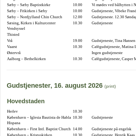
Sæby – Sæby Baptistkirke
10.00
Vi mødes ved bålhytten i 
Sæby – Frikirken i Sæby
10.00
Gudstjeneste, Vibeke Fran
Sæby – Nordjylland Chin Church
12.00
Gudstjeneste. 12.30 Sønda
Sæsing, Kirken i Kulturcenter
10.30
Gudstjeneste
Vendsyssel
Thisted
Vrå
19.00
Gudstjeneste, Tina Hansen
Vaarst
10.30
Cafégudstjeneste, Matina 
Østervrå
Ingen gudstjeneste
Aalborg – Bethelkirken
10.30
Cafégudstjeneste, Casper 
Gudstjenester, 16. august 2026
(print)
Hovedstaden
Herlev
10.30
København – Iglesia Bautista de Habla
10.30
Gudstjeneste
Hispana
København – First Intl. Baptist Church
14.00
Gudstjeneste på engelsk
København – Kristuskirken
10.30
Gudstjeneste, Henrik Kaas