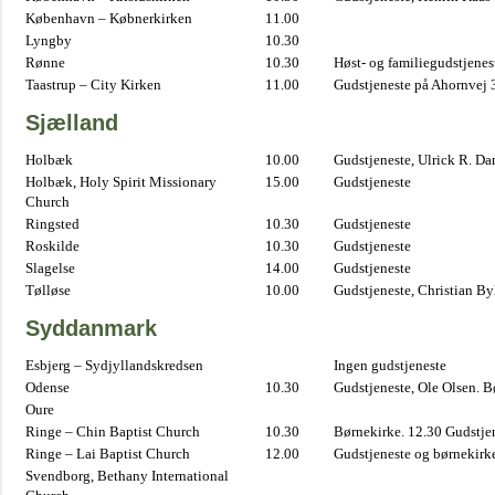
København – Købnerkirken
11.00
Lyngby
10.30
Rønne
10.30
Høst- og familiegudstjene
Taastrup – City Kirken
11.00
Gudstjeneste på Ahornvej 
Sjælland
Holbæk
10.00
Gudstjeneste, Ulrick R. D
Holbæk, Holy Spirit Missionary
15.00
Gudstjeneste
Church
Ringsted
10.30
Gudstjeneste
Roskilde
10.30
Gudstjeneste
Slagelse
14.00
Gudstjeneste
Tølløse
10.00
Gudstjeneste, Christian B
Syddanmark
Esbjerg – Sydjyllandskredsen
Ingen gudstjeneste
Odense
10.30
Gudstjeneste, Ole Olsen. B
Oure
Ringe – Chin Baptist Church
10.30
Børnekirke. 12.30 Gudstje
Ringe – Lai Baptist Church
12.00
Gudstjeneste og børnekirk
Svendborg, Bethany International