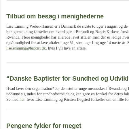
Tilbud om besøg i menighederne
Lise Emming Weber-Hansen er i Danmark de sidste to uger i august og de f
hun gerne ud og fortæller om hverdagen i Burundi og BaptistKirkens forske
Rwanda. Flere menigheder har allerede lavet aftaler, men der er ledige hve
også mulighed for at lave aftaler i uge 51, samt uge 1 og uge 14 næste år. S
lise.emming@baptist.dk
, hvis I vil lave en aftale.
“Danske Baptister for Sundhed og Udvikl
Hvad laver den organisation? Jo, den støtter unge mennesker i Rwanda og B
uddanne sig inden for sundhedsarbejde og kan gøre en forskel for deres lo
Se med
her
, hvor Lise Emming og Kirsten Bøgsted fortæller om en lille fo
Pengene fylder for meget