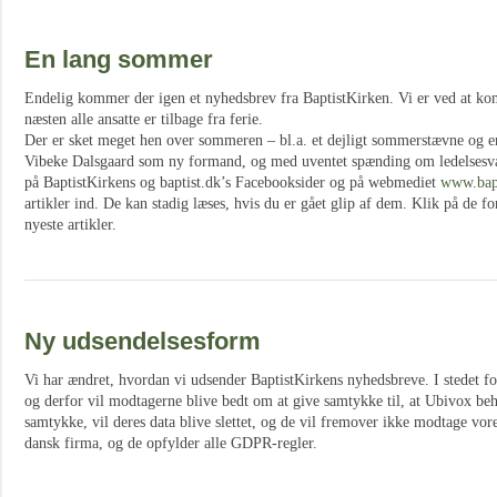
En lang sommer
Endelig kommer der igen et nyhedsbrev fra BaptistKirken. Vi er ved at k
næsten alle ansatte er tilbage fra ferie.
Der er sket meget hen over sommeren – bl.a. et dejligt sommerstævne og e
Vibeke Dalsgaard som ny formand, og med uventet spænding om ledelsesv
på BaptistKirkens og baptist.dk’s Facebooksider og på webmediet
www.bapt
artikler ind. De kan stadig læses, hvis du er gået glip af dem. Klik på de fo
nyeste artikler.
Ny udsendelsesform
Vi har ændret, hvordan vi udsender BaptistKirkens nyhedsbreve. I stedet 
og derfor vil modtagerne blive bedt om at give samtykke til, at Ubivox beh
samtykke, vil deres data blive slettet, og de vil fremover ikke modtage vo
dansk firma, og de opfylder alle GDPR-regler.