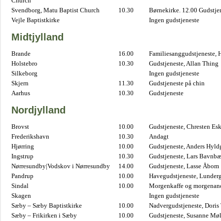
Church
Svendborg, Matu Baptist Church
10.30
Børnekirke. 12.00 Gudstje
Vejle Baptistkirke
Ingen gudstjeneste
Midtjylland
Brande
16.00
Familiesanggudstjeneste,
Holstebro
10.30
Gudstjeneste, Allan Thing
Silkeborg
Ingen gudstjeneste
Skjern
11.30
Gudstjeneste på chin
Aarhus
10.30
Gudstjeneste
Nordjylland
Brovst
10.00
Gudstjeneste, Chresten Es
Frederikshavn
10.30
Andagt
Hjørring
10.00
Gudstjeneste, Anders Hyl
Ingstrup
10.30
Gudstjeneste, Lars Bavnb
Nørresundby|Vodskov i Nørresundby
14.00
Gudstjeneste, Lasse Åbom
Pandrup
10.00
Havegudstjeneste, Lunderg
Sindal
10.00
Morgenkaffe og morgenand
Skagen
Ingen gudstjeneste
Sæby – Sæby Baptistkirke
10.00
Nadvergudstjeneste, Doris
Sæby – Frikirken i Sæby
10.00
Gudstjeneste, Susanne Møl