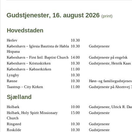
Gudstjenester, 16. august 2026
(print)
Hovedstaden
Herlev
10.30
København – Iglesia Bautista de Habla
10.30
Gudstjeneste
Hispana
København – First Intl. Baptist Church
14.00
Gudstjeneste på engelsk
København – Kristuskirken
10.30
Gudstjeneste, Henrik Kaas
København – Købnerkirken
11.00
Lyngby
10.30
Rønne
10.30
Høst- og familiegudstjene
Taastrup – City Kirken
11.00
Gudstjeneste på Ahornvej 
Sjælland
Holbæk
10.00
Gudstjeneste, Ulrick R. D
Holbæk, Holy Spirit Missionary
15.00
Gudstjeneste
Church
Ringsted
10.30
Gudstjeneste
Roskilde
10.30
Gudstjeneste