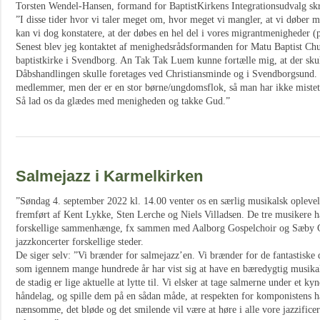
Torsten Wendel-Hansen, formand for BaptistKirkens Integrationsudvalg skr
”I disse tider hvor vi taler meget om, hvor meget vi mangler, at vi døber 
kan vi dog konstatere, at der døbes en hel del i vores migrantmenigheder
Senest blev jeg kontaktet af menighedsrådsformanden for Matu Baptist Chur
baptistkirke i Svendborg. An Tak Tak Luem kunne fortælle mig, at der sku
Dåbshandlingen skulle foretages ved Christiansminde og i Svendborgsund.
medlemmer, men der er en stor børne/ungdomsflok, så man har ikke miste
Så lad os da glædes med menigheden og takke Gud.”
Salmejazz i Karmelkirken
”Søndag 4. september 2022 kl. 14.00 venter os en særlig musikalsk oplevels
fremført af Kent Lykke, Sten Lerche og Niels Villadsen. De tre musikere 
forskellige sammenhænge, fx sammen med Aalborg Gospelchoir og Sæby G
jazzkoncerter forskellige steder.
De siger selv: ”Vi brænder for salmejazz’en. Vi brænder for de fantastiske
som igennem mange hundrede år har vist sig at have en bæredygtig musika
de stadig er lige aktuelle at lytte til. Vi elsker at tage salmerne under et ky
håndelag, og spille dem på en sådan måde, at respekten for komponistens 
nænsomme, det bløde og det smilende vil være at høre i alle vore jazzifice