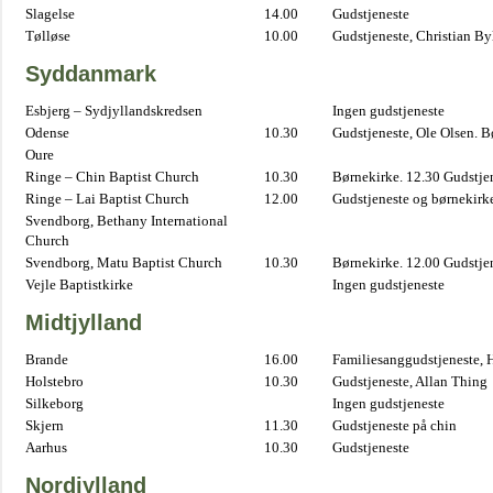
Slagelse
14.00
Gudstjeneste
Tølløse
10.00
Gudstjeneste, Christian B
Syddanmark
Esbjerg – Sydjyllandskredsen
Ingen gudstjeneste
Odense
10.30
Gudstjeneste, Ole Olsen. B
Oure
Ringe – Chin Baptist Church
10.30
Børnekirke. 12.30 Gudstje
Ringe – Lai Baptist Church
12.00
Gudstjeneste og børnekirk
Svendborg, Bethany International
Church
Svendborg, Matu Baptist Church
10.30
Børnekirke. 12.00 Gudstje
Vejle Baptistkirke
Ingen gudstjeneste
Midtjylland
Brande
16.00
Familiesanggudstjeneste,
Holstebro
10.30
Gudstjeneste, Allan Thing
Silkeborg
Ingen gudstjeneste
Skjern
11.30
Gudstjeneste på chin
Aarhus
10.30
Gudstjeneste
Nordjylland