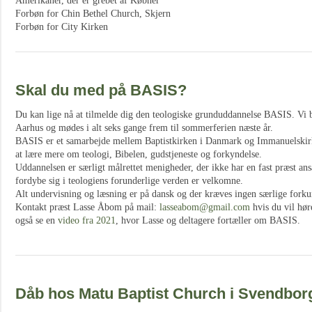
Amerikaner, der er grebet af Købner
Forbøn for Chin Bethel Church, Skjern
Forbøn for City Kirken
Skal du med på BASIS?
Du kan lige nå at tilmelde dig den teologiske grunduddannelse BASIS. Vi 
Aarhus og mødes i alt seks gange frem til sommerferien næste år.
BASIS er et samarbejde mellem Baptistkirken i Danmark og Immanuelskir
at lære mere om teologi, Bibelen, gudstjeneste og forkyndelse.
Uddannelsen er særligt målrettet menigheder, der ikke har en fast præst ansat
fordybe sig i teologiens forunderlige verden er velkomne.
Alt undervisning og læsning er på dansk og der kræves ingen særlige fork
Kontakt præst Lasse Åbom på mail:
lasseabom@gmail.com
hvis du vil hør
også se en
video fra 2021
, hvor Lasse og deltagere fortæller om BASIS.
Dåb hos Matu Baptist Church i Svendbor