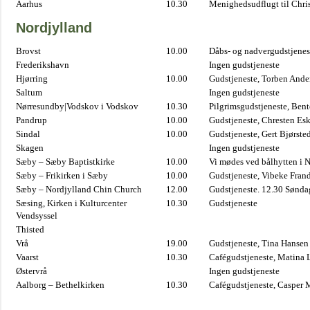
Aarhus
10.30
Menighedsudflugt til Chris
Nordjylland
Brovst
10.00
Dåbs- og nadvergudstjenest
Frederikshavn
Ingen gudstjeneste
Hjørring
10.00
Gudstjeneste, Torben And
Saltum
Ingen gudstjeneste
Nørresundby|Vodskov i Vodskov
10.30
Pilgrimsgudstjeneste, Bent
Pandrup
10.00
Gudstjeneste, Chresten Es
Sindal
10.00
Gudstjeneste, Gert Bjørste
Skagen
Ingen gudstjeneste
Sæby – Sæby Baptistkirke
10.00
Vi mødes ved bålhytten i 
Sæby – Frikirken i Sæby
10.00
Gudstjeneste, Vibeke Fran
Sæby – Nordjylland Chin Church
12.00
Gudstjeneste. 12.30 Sønda
Sæsing, Kirken i Kulturcenter
10.30
Gudstjeneste
Vendsyssel
Thisted
Vrå
19.00
Gudstjeneste, Tina Hansen
Vaarst
10.30
Cafégudstjeneste, Matina 
Østervrå
Ingen gudstjeneste
Aalborg – Bethelkirken
10.30
Cafégudstjeneste, Casper 