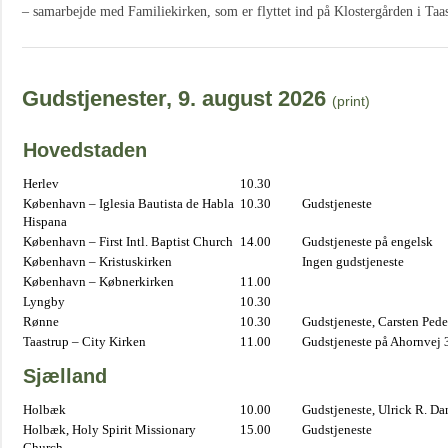
– samarbejde med Familiekirken, som er flyttet ind på Klostergården i Taa
Gudstjenester, 9. august 2026
(print)
Hovedstaden
Herlev
10.30
København – Iglesia Bautista de Habla
10.30
Gudstjeneste
Hispana
København – First Intl. Baptist Church
14.00
Gudstjeneste på engelsk
København – Kristuskirken
Ingen gudstjeneste
København – Købnerkirken
11.00
Lyngby
10.30
Rønne
10.30
Gudstjeneste, Carsten Pede
Taastrup – City Kirken
11.00
Gudstjeneste på Ahornvej 
Sjælland
Holbæk
10.00
Gudstjeneste, Ulrick R. D
Holbæk, Holy Spirit Missionary
15.00
Gudstjeneste
Church