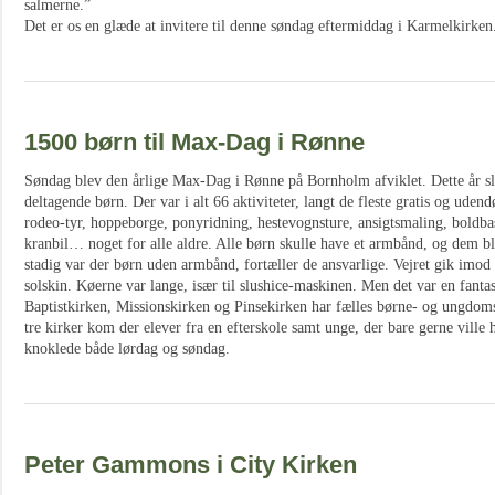
salmerne.”
Det er os en glæde at invitere til denne søndag eftermiddag i Karmelkirken
1500 børn til Max-Dag i Rønne
Søndag blev den årlige Max-Dag i Rønne på Bornholm afviklet. Dette år s
deltagende børn. Der var i alt 66 aktiviteter, langt de fleste gratis og udend
rodeo-tyr, hoppeborge, ponyridning, hestevognsture, ansigtsmaling, boldbas
kranbil… noget for alle aldre. Alle børn skulle have et armbånd, og dem bl
stadig var der børn uden armbånd, fortæller de ansvarlige. Vejret gik imod
solskin. Køerne var lange, især til slushice-maskinen. Men det var en fantas
Baptistkirken, Missionskirken og Pinsekirken har fælles børne- og ungdoms
tre kirker kom der elever fra en efterskole samt unge, der bare gerne ville hj
knoklede både lørdag og søndag.
Peter Gammons i City Kirken