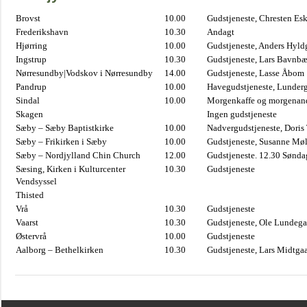
Brovst
10.00
Gudstjeneste, Chresten Es
Frederikshavn
10.30
Andagt
Hjørring
10.00
Gudstjeneste, Anders Hyl
Ingstrup
10.30
Gudstjeneste, Lars Bavnb
Nørresundby|Vodskov i Nørresundby
14.00
Gudstjeneste, Lasse Åbom
Pandrup
10.00
Havegudstjeneste, Lunderg
Sindal
10.00
Morgenkaffe og morgenand
Skagen
Ingen gudstjeneste
Sæby – Sæby Baptistkirke
10.00
Nadvergudstjeneste, Doris
Sæby – Frikirken i Sæby
10.00
Gudstjeneste, Susanne Møl
Sæby – Nordjylland Chin Church
12.00
Gudstjeneste. 12.30 Sønda
Sæsing, Kirken i Kulturcenter
10.30
Gudstjeneste
Vendsyssel
Thisted
Vrå
10.30
Gudstjeneste
Vaarst
10.30
Gudstjeneste, Ole Lundega
Østervrå
10.00
Gudstjeneste
Aalborg – Bethelkirken
10.30
Gudstjeneste, Lars Midtga