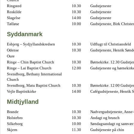
Ringsted
10.30
Gudstjeneste
Roskilde
10.30
Gudstjeneste
Slagelse
14.00
Gudstjeneste
Tølløse
10.00
Gudstjeneste, Birk Christe
Syddanmark
Esbjerg – Sydjyllandskredsen
10.30
Udflugt til Christiansfeld
Odense
10.30
Gudstjeneste, Henrik Sønd
Oure
Ringe – Chin Baptist Church
10.30
Børnekirke. 12.30 Gudstje
Ringe – Lai Baptist Church
12.00
Gudstjeneste og børnekirk
Svendborg, Bethany International
Church
Svendborg, Matu Baptist Church
10.30
Børnekirke. 12.00 Gudstje
Vejle Baptistkirke
14.00
Cafégudstjeneste, Henrik 
Midtjylland
Brande
10.30
Nadvergudstjeneste, Anne
Holstebro
10.30
Andagt og brunch
Silkeborg
10.00
Søndagsandagt og samvær 
Skjern
11.30
Gudstjeneste på chin