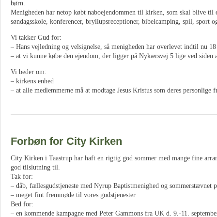
børn.
Menigheden har netop købt naboejendommen til kirken, som skal blive til e
søndagsskole, konferencer, bryllupsreceptioner, bibelcamping, spil, sport o
Vi takker Gud for:
– Hans vejledning og velsignelse, så menigheden har overlevet indtil nu 18 
– at vi kunne købe den ejendom, der ligger på Nykærsvej 5 lige ved siden
Vi beder om:
– kirkens enhed
– at alle medlemmerne må at modtage Jesus Kristus som deres personlige fr
Forbøn for City Kirken
City Kirken i Taastrup har haft en rigtig god sommer med mange fine arra
god tilslutning til.
Tak for:
– dåb, fællesgudstjeneste med Nyrup Baptistmenighed og sommerstævnet 
– meget fint fremmøde til vores gudstjenester
Bed for:
– en kommende kampagne med Peter Gammons fra UK d. 9.-11. septembe