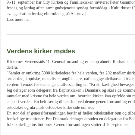
9.-11. september har City Kirken og Familiekirken inviteret Peter Gammon
fredag og lørdag aften samt gudstjeneste søndag formiddag i Kulturhuset i
evangelisation lørdag eftermiddag på Ahornvej.
Læs mere
her
.
Verdens kirker mødes
Kirkernes Verdensråds 11. Generalforsamling er netop åbnet i Karlsruhe i 
derfra:
”Samlet er omkring 5000 kirkeledere fra hele verden, fra 202 medlemskirke
ortodokse, koptiske, metodister, anglikanere, uafhængige afrikanske kirker,
verden. Temaet for denne generalforsamling er: ”Kristi kærlighed bevæge
Jeg deltager som delegeret fra Baptistkirken i Danmark og skal i de komm
samtaler med kristne fra hele verden om, hvordan kirken kan opfylde sin ro
enhed i verden. En helt særlig dimension ved denne generalforsamling er ti
ortodokse og ukrainsk ortodokse kirke side om side.
En stor del af generalforsamlingen består af fælles bibelstudier bøn og tilb
forskellige traditioner. Fra Danmark deltager desuden en delegation fra Fol
folkekirkelige institutioner. Generalforsamlingen slutter d. 8. september.