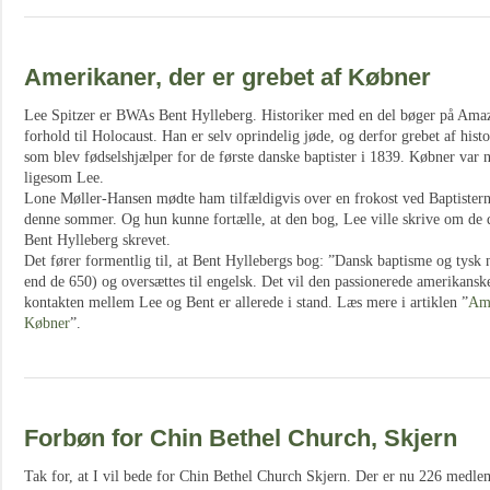
Amerikaner, der er grebet af Købner
Lee Spitzer er BWAs Bent Hylleberg. Historiker med en del bøger på Amaz
forhold til Holocaust. Han er selv oprindelig jøde, og derfor grebet af his
som blev fødselshjælper for de første danske baptister i 1839. Købner var 
ligesom Lee.
Lone Møller-Hansen mødte ham tilfældigvis over en frokost ved Baptister
denne sommer. Og hun kunne fortælle, at den bog, Lee ville skrive om de 
Bent Hylleberg skrevet.
Det fører formentlig til, at Bent Hyllebergs bog: ”Dansk baptisme og tysk n
end de 650) og oversættes til engelsk. Det vil den passionerede amerikanske
kontakten mellem Lee og Bent er allerede i stand. Læs mere i artiklen ”
Ame
Købner
”.
Forbøn for Chin Bethel Church, Skjern
Tak for, at I vil bede for Chin Bethel Church Skjern. Der er nu 226 medle