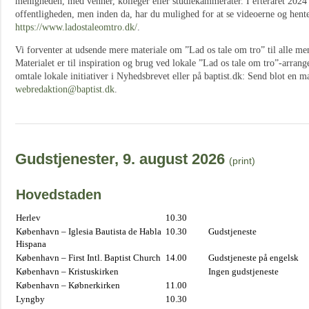
menigheden, med venner, kolleger eller studiekammerater. I efteråret 2024
offentligheden, men inden da, har du mulighed for at se videoerne og hente
https://www.ladostaleomtro.dk/
.
Vi forventer at udsende mere materiale om ”Lad os tale om tro” til alle men
Materialet er til inspiration og brug ved lokale ”Lad os tale om tro”-arran
omtale lokale initiativer i Nyhedsbrevet eller på baptist.dk: Send blot en ma
webredaktion@baptist.dk
.
Gudstjenester, 9. august 2026
(print)
Hovedstaden
Herlev
10.30
København – Iglesia Bautista de Habla
10.30
Gudstjeneste
Hispana
København – First Intl. Baptist Church
14.00
Gudstjeneste på engelsk
København – Kristuskirken
Ingen gudstjeneste
København – Købnerkirken
11.00
Lyngby
10.30