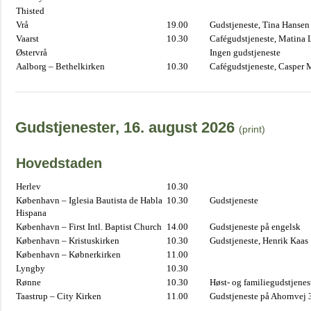
Thisted
Vrå
19.00
Gudstjeneste, Tina Hansen
Vaarst
10.30
Cafégudstjeneste, Matina 
Østervrå
Ingen gudstjeneste
Aalborg – Bethelkirken
10.30
Cafégudstjeneste, Casper 
Gudstjenester, 16. august 2026
(print)
Hovedstaden
Herlev
10.30
København – Iglesia Bautista de Habla
10.30
Gudstjeneste
Hispana
København – First Intl. Baptist Church
14.00
Gudstjeneste på engelsk
København – Kristuskirken
10.30
Gudstjeneste, Henrik Kaas
København – Købnerkirken
11.00
Lyngby
10.30
Rønne
10.30
Høst- og familiegudstjene
Taastrup – City Kirken
11.00
Gudstjeneste på Ahornvej 