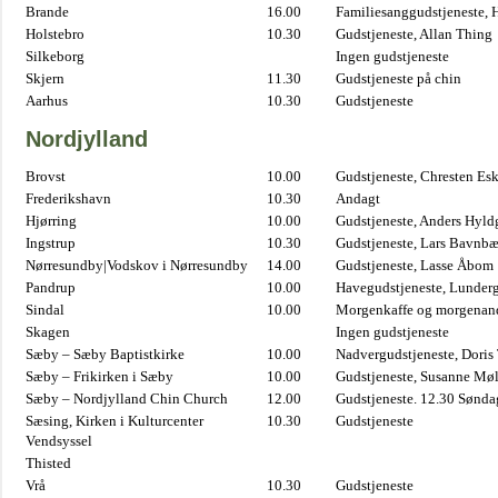
Brande
16.00
Familiesanggudstjeneste,
Holstebro
10.30
Gudstjeneste, Allan Thing
Silkeborg
Ingen gudstjeneste
Skjern
11.30
Gudstjeneste på chin
Aarhus
10.30
Gudstjeneste
Nordjylland
Brovst
10.00
Gudstjeneste, Chresten Es
Frederikshavn
10.30
Andagt
Hjørring
10.00
Gudstjeneste, Anders Hyl
Ingstrup
10.30
Gudstjeneste, Lars Bavnb
Nørresundby|Vodskov i Nørresundby
14.00
Gudstjeneste, Lasse Åbom
Pandrup
10.00
Havegudstjeneste, Lunderg
Sindal
10.00
Morgenkaffe og morgenand
Skagen
Ingen gudstjeneste
Sæby – Sæby Baptistkirke
10.00
Nadvergudstjeneste, Doris
Sæby – Frikirken i Sæby
10.00
Gudstjeneste, Susanne Møl
Sæby – Nordjylland Chin Church
12.00
Gudstjeneste. 12.30 Sønda
Sæsing, Kirken i Kulturcenter
10.30
Gudstjeneste
Vendsyssel
Thisted
Vrå
10.30
Gudstjeneste