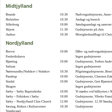
Midtjylland
Brande
10.30
Nadvergudstjeneste, Anne
Holstebro
10.30
Andagt og brunch
Silkeborg
10.00
Søndagsandagt og samvær 
Skjern
11.30
Gudstjeneste på chin
Aarhus
10.30
Menighedsudflugt til Chris
Nordjylland
Brovst
10.00
Dåbs- og nadvergudstjenest
Frederikshavn
Ingen gudstjeneste
Hjørring
10.00
Gudstjeneste, Torben And
Saltum
Ingen gudstjeneste
Nørresundby|Vodskov i Vodskov
10.30
Pilgrimsgudstjeneste, Bent
Pandrup
10.00
Gudstjeneste, Chresten Es
Sindal
10.00
Gudstjeneste, Gert Bjørste
Skagen
Ingen gudstjeneste
Sæby – Sæby Baptistkirke
10.00
Vi mødes ved bålhytten i 
Sæby – Frikirken i Sæby
10.00
Gudstjeneste, Vibeke Fran
Sæby – Nordjylland Chin Church
12.00
Gudstjeneste. 12.30 Sønda
Sæsing, Kirken i Kulturcenter
10.30
Gudstjeneste
Vendsyssel