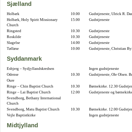
Sjælland
Holbæk
10.00
Gudstjeneste, Ulrick R. D
Holbæk, Holy Spirit Missionary
15.00
Gudstjeneste
Church
Ringsted
10.30
Gudstjeneste
Roskilde
10.30
Gudstjeneste
Slagelse
14.00
Gudstjeneste
Tølløse
10.00
Gudstjeneste, Christian B
Syddanmark
Esbjerg – Sydjyllandskredsen
Ingen gudstjeneste
Odense
10.30
Gudstjeneste, Ole Olsen. B
Oure
Ringe – Chin Baptist Church
10.30
Børnekirke. 12.30 Gudstje
Ringe – Lai Baptist Church
12.00
Gudstjeneste og børnekirk
Svendborg, Bethany International
Church
Svendborg, Matu Baptist Church
10.30
Børnekirke. 12.00 Gudstje
Vejle Baptistkirke
Ingen gudstjeneste
Midtjylland