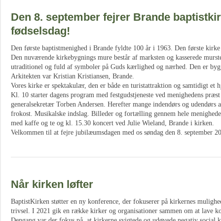
Den 8. september fejrer Brande baptistki
fødselsdag!
Den første baptistmenighed i Brande fyldte 100 år i 1963. Den første kirke
Den nuværende kirkebygnings mure består af marksten og kasserede murst
utraditionel og fuld af symboler på Guds kærlighed og nærhed. Den er bygge
Arkitekten var Kristian Kristiansen, Brande.
Vores kirke er spektakulær, den er både en turistattraktion og samtidigt et
Kl. 10 starter dagens program med festgudstjeneste ved menighedens præs
generalsekretær Torben Andersen. Herefter mange indendørs og udendørs ak
frokost. Musikalske indslag. Billeder og fortælling gennem hele menighede
med kaffe og te og kl. 15.30 koncert ved Julie Wieland, Brande i kirken.
Velkommen til at fejre jubilæumsdagen med os søndag den 8. september 2
Når kirken løfter
BaptistKirken støtter en ny konference, der fokuserer på kirkernes mulighe
trivsel. I 2021 gik en række kirker og organisationer sammen om at lave ko
Dengang var der fokus på, at kirkerne svigtede og udøvede negativ social 