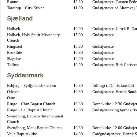
Rønne
10.30
Gudstjeneste, Carsten Pede
Taastrup – City Kirken
11.00
Gudstjeneste på Ahornvej 
Sjælland
Holbæk
10.00
Gudstjeneste, Ulrick R. D
Holbæk, Holy Spirit Missionary
15.00
Gudstjeneste
Church
Ringsted
10.30
Gudstjeneste
Roskilde
10.30
Gudstjeneste
Slagelse
14.00
Gudstjeneste
Tølløse
10.00
Gudstjeneste, Birk Christe
Syddanmark
Esbjerg – Sydjyllandskredsen
10.30
Udflugt til Christiansfeld
Odense
10.30
Gudstjeneste, Henrik Sønd
Oure
Ringe – Chin Baptist Church
10.30
Børnekirke. 12.30 Gudstje
Ringe – Lai Baptist Church
12.00
Gudstjeneste og børnekirk
Svendborg, Bethany International
Church
Svendborg, Matu Baptist Church
10.30
Børnekirke. 12.00 Gudstje
Vejle Baptistkirke
14.00
Cafégudstjeneste, Henrik 