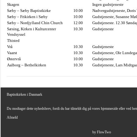
Skagen
Ingen gudstjeneste
Sæby – Sæby Baptistkirke
10.00
Nadvergudstjeneste, Doris
Sæby – Frikirken i Sæby
10.00
Gudstjeneste, Susanne Møl
Sæby – Nordjylland Chin Church
12.00
Gudstjeneste. 12.30 Sønda
Sæsing, Kirken i Kulturcenter
10.30
Gudstjeneste
Vendsyssel
Thisted
Vrå
10.30
Gudstjeneste
Vaarst
10.30
Gudstjeneste, Ole Lundega
Østervrå
10.00
Gudstjeneste
Aalborg – Bethelkirken
10.30
Gudstjeneste, Lars Midtga
Baptistkirken i Danmark
Du modtager dette nyhedsbrev, fordi du har tilmeldt dig på vores hjemmeside eller ved he
Afmeld
by FlowTwo