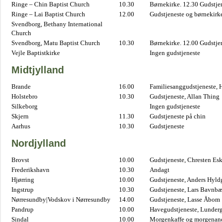
Ringe – Chin Baptist Church
10.30
Børnekirke. 12.30 Gudstje
Ringe – Lai Baptist Church
12.00
Gudstjeneste og børnekirk
Svendborg, Bethany International
Church
Svendborg, Matu Baptist Church
10.30
Børnekirke. 12.00 Gudstje
Vejle Baptistkirke
Ingen gudstjeneste
Midtjylland
Brande
16.00
Familiesanggudstjeneste,
Holstebro
10.30
Gudstjeneste, Allan Thing
Silkeborg
Ingen gudstjeneste
Skjern
11.30
Gudstjeneste på chin
Aarhus
10.30
Gudstjeneste
Nordjylland
Brovst
10.00
Gudstjeneste, Chresten Es
Frederikshavn
10.30
Andagt
Hjørring
10.00
Gudstjeneste, Anders Hyl
Ingstrup
10.30
Gudstjeneste, Lars Bavnb
Nørresundby|Vodskov i Nørresundby
14.00
Gudstjeneste, Lasse Åbom
Pandrup
10.00
Havegudstjeneste, Lunderg
Sindal
10.00
Morgenkaffe og morgenand