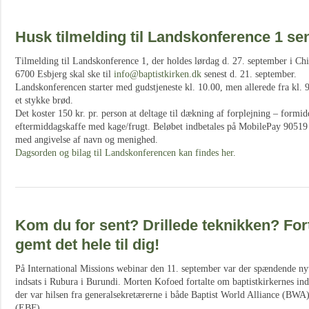
Husk tilmelding til Landskonference 1 se
Tilmelding til Landskonference 1, der holdes lørdag d. 27. september i Ch
6700 Esbjerg skal ske til
info@baptistkirken.dk
senest d. 21. september.
Landskonferencen starter med gudstjeneste kl. 10.00, men allerede fra kl. 
et stykke brød.
Det koster 150 kr. pr. person at deltage til dækning af forplejning – formi
eftermiddagskaffe med kage/frugt. Beløbet indbetales på MobilePay 90519
med angivelse af navn og menighed.
Dagsorden og bilag til Landskonferencen kan findes her.
Kom du for sent? Drillede teknikken? Fortv
gemt det hele til dig!
På International Missions webinar den 11. september var der spændende ny
indsats i Rubura i Burundi. Morten Kofoed fortalte om baptistkirkernes ind
der var hilsen fra generalsekretærerne i både Baptist World Alliance (BWA
(EBF).