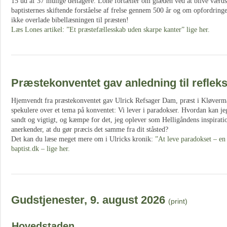
15 ud af 37 mulige deltagere. Lone fortæller om glæden ved at blive vær
baptisternes skiftende forståelse af frelse gennem 500 år og om opfordring
ikke overlade bibellæsningen til præsten!
Læs Lones artikel: ”Et præstefællesskab uden skarpe kanter” lige her.
Præstekonventet gav anledning til refleks
Hjemvendt fra præstekonventet gav Ulrick Refsager Dam, præst i Kløvermar
spekulere over et tema på konventet: Vi lever i paradokser. Hvordan kan jeg
sandt og vigtigt, og kæmpe for det, jeg oplever som Helligåndens inspirati
anerkender, at du gør præcis det samme fra dit ståsted?
Det kan du læse meget mere om i Ulricks kronik:
”At leve paradokset – en 
baptist.dk – lige her.
Gudstjenester, 9. august 2026
(print)
Hovedstaden