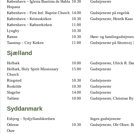
København – Iglesia Bautista de Habla
10.30
Gudstjeneste
Hispana
København – First Intl. Baptist Church
14.00
Gudstjeneste på engelsk
København – Kristuskirken
10.30
Gudstjeneste, Henrik Kaas
København – Købnerkirken
11.00
Lyngby
10.30
Rønne
10.30
Høst- og familiegudstjene
Taastrup – City Kirken
11.00
Gudstjeneste på Ahornvej 
Sjælland
Holbæk
10.00
Gudstjeneste, Ulrick R. D
Holbæk, Holy Spirit Missionary
15.00
Gudstjeneste
Church
Ringsted
10.30
Gudstjeneste
Roskilde
10.30
Gudstjeneste
Slagelse
14.00
Gudstjeneste
Tølløse
10.00
Gudstjeneste, Christian B
Syddanmark
Esbjerg – Sydjyllandskredsen
Ingen gudstjeneste
Odense
10.30
Gudstjeneste, Ole Olsen. B
Oure