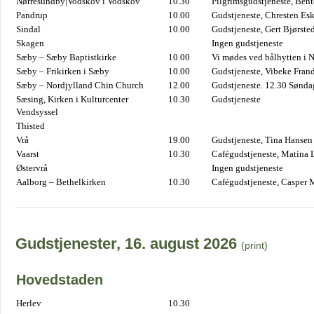
Nørresundby|Vodskov i Vodskov
10.30
Pilgrimsgudstjeneste, Bent
Pandrup
10.00
Gudstjeneste, Chresten Es
Sindal
10.00
Gudstjeneste, Gert Bjørste
Skagen
Ingen gudstjeneste
Sæby – Sæby Baptistkirke
10.00
Vi mødes ved bålhytten i 
Sæby – Frikirken i Sæby
10.00
Gudstjeneste, Vibeke Fran
Sæby – Nordjylland Chin Church
12.00
Gudstjeneste. 12.30 Sønda
Sæsing, Kirken i Kulturcenter
10.30
Gudstjeneste
Vendsyssel
Thisted
Vrå
19.00
Gudstjeneste, Tina Hansen
Vaarst
10.30
Cafégudstjeneste, Matina 
Østervrå
Ingen gudstjeneste
Aalborg – Bethelkirken
10.30
Cafégudstjeneste, Casper 
Gudstjenester, 16. august 2026
(print)
Hovedstaden
Herlev
10.30