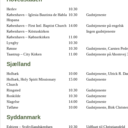
Herlev
10.30
København – Iglesia Bautista de Habla
10.30
Gudstjeneste
Hispana
København – First Intl. Baptist Church
14.00
Gudstjeneste på engelsk
København – Kristuskirken
Ingen gudstjeneste
København – Købnerkirken
11.00
Lyngby
10.30
Rønne
10.30
Gudstjeneste, Carsten Pede
Taastrup – City Kirken
11.00
Gudstjeneste på Ahornvej 
Sjælland
Holbæk
10.00
Gudstjeneste, Ulrick R. D
Holbæk, Holy Spirit Missionary
15.00
Gudstjeneste
Church
Ringsted
10.30
Gudstjeneste
Roskilde
10.30
Gudstjeneste
Slagelse
14.00
Gudstjeneste
Tølløse
10.00
Gudstjeneste, Birk Christe
Syddanmark
Esbjerg – Sydjyllandskredsen
10.30
Udflugt til Christiansfeld