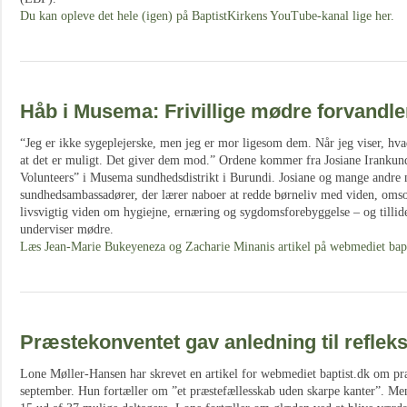
Du kan opleve det hele (igen) på BaptistKirkens YouTube-kanal lige her.
Håb i Musema: Frivillige mødre forvandl
“Jeg er ikke sygeplejerske, men jeg er mor ligesom dem. Når jeg viser, hvad
at det er muligt. Det giver dem mod.” Ordene kommer fra Josiane Irankund
Volunteers” i Musema sundhedsdistrikt i Burundi. Josiane og mange andre m
sundhedsambassadører, der lærer naboer at redde børneliv med viden, omso
livsvigtig viden om hygiejne, ernæring og sygdomsforebyggelse – og tillide
underviser mødre.
Læs Jean-Marie Bukeyeneza og Zacharie Minanis artikel på webmediet bapt
Præstekonventet gav anledning til refleks
Lone Møller-Hansen har skrevet en artikel for webmediet baptist.dk om pr
september. Hun fortæller om ”et præstefællesskab uden skarpe kanter”. Men 