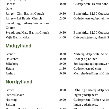
Odense
10.30
Gudstjeneste, Henrik Sønd
Oure
Ringe – Chin Baptist Church
10.30
Børnekirke. 12.30 Gudstje
Ringe – Lai Baptist Church
12.00
Gudstjeneste og børnekirk
Svendborg, Bethany International
Church
Svendborg, Matu Baptist Church
10.30
Børnekirke. 12.00 Gudstje
Vejle Baptistkirke
14.00
Cafégudstjeneste, Henrik 
Midtjylland
Brande
10.30
Nadvergudstjeneste, Anne
Holstebro
10.30
Andagt og brunch
Silkeborg
10.00
Søndagsandagt og samvær 
Skjern
11.30
Gudstjeneste på chin
Aarhus
10.30
Menighedsudflugt til Chris
Nordjylland
Brovst
10.00
Dåbs- og nadvergudstjenest
Frederikshavn
Ingen gudstjeneste
Hjørring
10.00
Gudstjeneste, Torben And
Saltum
Ingen gudstjeneste