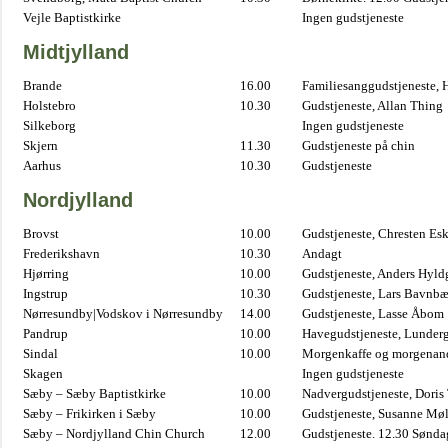
Vejle Baptistkirke
Ingen gudstjeneste
Midtjylland
Brande
16.00
Familiesanggudstjeneste,
Holstebro
10.30
Gudstjeneste, Allan Thing
Silkeborg
Ingen gudstjeneste
Skjern
11.30
Gudstjeneste på chin
Aarhus
10.30
Gudstjeneste
Nordjylland
Brovst
10.00
Gudstjeneste, Chresten Es
Frederikshavn
10.30
Andagt
Hjørring
10.00
Gudstjeneste, Anders Hyl
Ingstrup
10.30
Gudstjeneste, Lars Bavnb
Nørresundby|Vodskov i Nørresundby
14.00
Gudstjeneste, Lasse Åbom
Pandrup
10.00
Havegudstjeneste, Lunderg
Sindal
10.00
Morgenkaffe og morgenand
Skagen
Ingen gudstjeneste
Sæby – Sæby Baptistkirke
10.00
Nadvergudstjeneste, Doris
Sæby – Frikirken i Sæby
10.00
Gudstjeneste, Susanne Møl
Sæby – Nordjylland Chin Church
12.00
Gudstjeneste. 12.30 Sønda