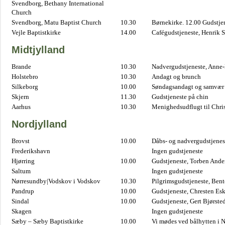
Svendborg, Bethany International
Church
Svendborg, Matu Baptist Church
10.30
Børnekirke. 12.00 Gudstje
Vejle Baptistkirke
14.00
Cafégudstjeneste, Henrik 
Midtjylland
Brande
10.30
Nadvergudstjeneste, Anne
Holstebro
10.30
Andagt og brunch
Silkeborg
10.00
Søndagsandagt og samvær 
Skjern
11.30
Gudstjeneste på chin
Aarhus
10.30
Menighedsudflugt til Chris
Nordjylland
Brovst
10.00
Dåbs- og nadvergudstjenest
Frederikshavn
Ingen gudstjeneste
Hjørring
10.00
Gudstjeneste, Torben And
Saltum
Ingen gudstjeneste
Nørresundby|Vodskov i Vodskov
10.30
Pilgrimsgudstjeneste, Bent
Pandrup
10.00
Gudstjeneste, Chresten Es
Sindal
10.00
Gudstjeneste, Gert Bjørste
Skagen
Ingen gudstjeneste
Sæby – Sæby Baptistkirke
10.00
Vi mødes ved bålhytten i 