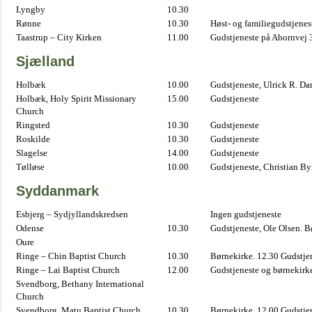
Lyngby
10.30
Rønne
10.30
Høst- og familiegudstjene
Taastrup – City Kirken
11.00
Gudstjeneste på Ahornvej 
Sjælland
Holbæk
10.00
Gudstjeneste, Ulrick R. D
Holbæk, Holy Spirit Missionary
15.00
Gudstjeneste
Church
Ringsted
10.30
Gudstjeneste
Roskilde
10.30
Gudstjeneste
Slagelse
14.00
Gudstjeneste
Tølløse
10.00
Gudstjeneste, Christian B
Syddanmark
Esbjerg – Sydjyllandskredsen
Ingen gudstjeneste
Odense
10.30
Gudstjeneste, Ole Olsen. B
Oure
Ringe – Chin Baptist Church
10.30
Børnekirke. 12.30 Gudstje
Ringe – Lai Baptist Church
12.00
Gudstjeneste og børnekirk
Svendborg, Bethany International
Church
Svendborg, Matu Baptist Church
10.30
Børnekirke. 12.00 Gudstje