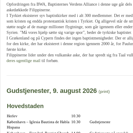
Opfordringen fra BWA, Baptisternes Verdens Alliance i denne uge går dels 
askedækkede Filippinerne.
I Tyrkiet eksisterer syv baptistkirker med i alt 300 medlemmer. Det er med s
som kristen og endda protestantisk kristen i Tyrkiet. Og alligevel står d
støtte nogle af de mange millioner flygtninge, som går igennem eller ender i
Syrien. ”Må vores hjælp sætte sig varige spor”, beder de tyrkiske baptister.
I Grækenland og på Cypern findes der ingen baptistmenigheder. Der er allig
for den kirke, der har eksisteret i denne region igennem 2000 år, for Paulu
første kirke.
Filippinerne lider under den vulkanske aske, der har spredt sig fra Taal v
deres ugentlige mail
til forbøn.
Gudstjenester, 9. august 2026
(print)
Hovedstaden
Herlev
10.30
København – Iglesia Bautista de Habla
10.30
Gudstjeneste
Hispana