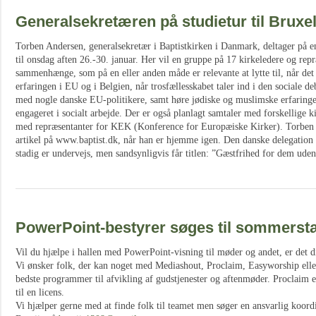
Generalsekretæren på studietur til Bruxel
Torben Andersen, generalsekretær i Baptistkirken i Danmark, deltager på en 
til onsdag aften 26.-30. januar. Her vil en gruppe på 17 kirkeledere og rep
sammenhænge, som på en eller anden måde er relevante at lytte til, når de
erfaringen i EU og i Belgien, når trosfællesskabet taler ind i den sociale de
med nogle danske EU-politikere, samt høre jødiske og muslimske erfaringer
engageret i socialt arbejde. Der er også planlagt samtaler med forskellige 
med repræsentanter for KEK (Konference for Europæiske Kirker). Torben 
artikel på www.baptist.dk, når han er hjemme igen. Den danske delegation 
stadig er undervejs, men sandsynligvis får titlen: ”Gæstfrihed for dem uden
PowerPoint-bestyrer søges til sommerst
Vil du hjælpe i hallen med PowerPoint-visning til møder og andet, er det di
Vi ønsker folk, der kan noget med Mediashout, Proclaim, Easyworship elle
bedste programmer til afvikling af gudstjenester og aftenmøder. Proclaim e
til en licens.
Vi hjælper gerne med at finde folk til teamet men søger en ansvarlig koord