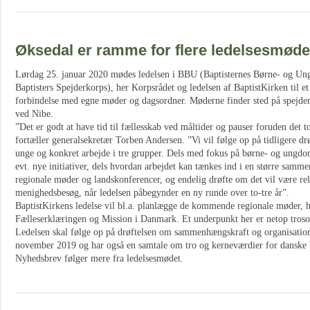
Øksedal er ramme for flere ledelsesmøde
Lørdag 25. januar 2020 mødes ledelsen i BBU (Baptisternes Børne- og 
Baptisters Spejderkorps), her Korpsrådet og ledelsen af BaptistKirken til et
forbindelse med egne møder og dagsordner. Møderne finder sted på spejder
ved Nibe.
”Det er godt at have tid til fællesskab ved måltider og pauser foruden det 
fortæller generalsekretær Torben Andersen. ”Vi vil følge op på tidligere dr
unge og konkret arbejde i tre grupper. Dels med fokus på børne- og ungd
evt. nye initiativer, dels hvordan arbejdet kan tænkes ind i en større sa
regionale møder og landskonferencer, og endelig drøfte om det vil være r
menighedsbesøg, når ledelsen påbegynder en ny runde over to-tre år”.
BaptistKirkens ledelse vil bl.a. planlægge de kommende regionale møder, h
Fælleserklæringen og Mission i Danmark. Et underpunkt her er netop troso
Ledelsen skal følge op på drøftelsen om sammenhængskraft og organisation
november 2019 og har også en samtale om tro og kerneværdier for danske 
Nyhedsbrev følger mere fra ledelsesmødet.