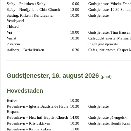
Sæby – Frikirken i Sæby
10.00
Gudstjeneste, Vibeke Fran
Sæby – Nordjylland Chin Church
12.00
Gudstjeneste. 12.30 Sønda
Sæsing, Kirken i Kulturcenter
10.30
Gudstjeneste
Vendsyssel
Thisted
Vrå
19.00
Gudstjeneste, Tina Hansen
Vaarst
10.30
Cafégudstjeneste, Matina 
Østervrå
Ingen gudstjeneste
Aalborg – Bethelkirken
10.30
Cafégudstjeneste, Casper 
Gudstjenester, 16. august 2026
(print)
Hovedstaden
Herlev
10.30
København – Iglesia Bautista de Habla
10.30
Gudstjeneste
Hispana
København – First Intl. Baptist Church
14.00
Gudstjeneste på engelsk
København – Kristuskirken
10.30
Gudstjeneste, Henrik Kaas
København – Købnerkirken
11.00