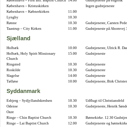
København – First Intl. Baptist Church
14.00
Gudstjeneste på engelsk
København – Kristuskirken
Ingen gudstjeneste
København – Købnerkirken
11.00
Lyngby
10.30
Rønne
10.30
Gudstjeneste, Carsten Pede
Taastrup – City Kirken
11.00
Gudstjeneste på Ahornvej 
Sjælland
Holbæk
10.00
Gudstjeneste, Ulrick R. D
Holbæk, Holy Spirit Missionary
15.00
Gudstjeneste
Church
Ringsted
10.30
Gudstjeneste
Roskilde
10.30
Gudstjeneste
Slagelse
14.00
Gudstjeneste
Tølløse
10.00
Gudstjeneste, Birk Christe
Syddanmark
Esbjerg – Sydjyllandskredsen
10.30
Udflugt til Christiansfeld
Odense
10.30
Gudstjeneste, Henrik Sønd
Oure
Ringe – Chin Baptist Church
10.30
Børnekirke. 12.30 Gudstje
Ringe – Lai Baptist Church
12.00
Gudstjeneste og børnekirk