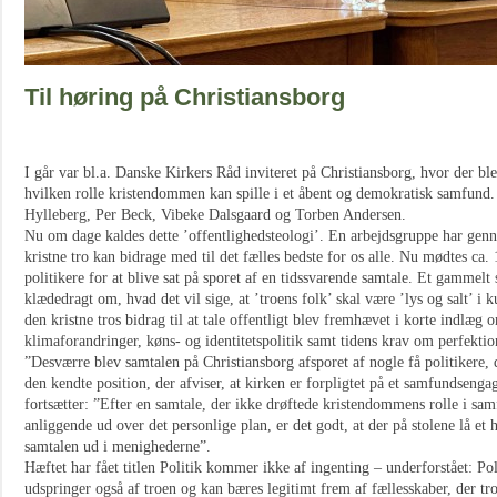
Til høring på Christiansborg
I går var bl.a. Danske Kirkers Råd inviteret på Christiansborg, hvor der bl
hvilken rolle kristendommen kan spille i et åbent og demokratisk samfund.
Hylleberg, Per Beck, Vibeke Dalsgaard og Torben Andersen.
Nu om dage kaldes dette ’offentlighedsteologi’. En arbejdsgruppe har genne
kristne tro kan bidrage med til det fælles bedste for os alle. Nu mødtes ca
politikere for at blive sat på sporet af en tidssvarende samtale. Et gammelt
klædedragt om, hvad det vil sige, at ’troens folk’ skal være ’lys og salt’ i 
den kristne tros bidrag til at tale offentligt blev fremhævet i korte indlæ
klimaforandringer, køns- og identitetspolitik samt tidens krav om perfekti
”Desværre blev samtalen på Christiansborg afsporet af nogle få politikere, d
den kendte position, der afviser, at kirken er forpligtet på et samfundseng
fortsætter: ”Efter en samtale, der ikke drøftede kristendommens rolle i sam
anliggende ud over det personlige plan, er det godt, at der på stolene lå et h
samtalen ud i menighederne”.
Hæftet har fået titlen Politik kommer ikke af ingenting – underforstået: Po
udspringer også af troen og kan bæres legitimt frem af fællesskaber, der tro