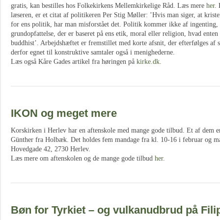
gratis, kan bestilles hos Folkekirkens Mellemkirkelige Råd. Læs mere
her
.
læseren, er et citat af politikeren Per Stig Møller: ’Hvis man siger, at kri
for ens politik, har man misforstået det. Politik kommer ikke af ingentin
grundopfattelse, der er baseret på ens etik, moral eller religion, hvad enten
buddhist’. Arbejdshæftet er fremstillet med korte afsnit, der efterfølges af 
derfor egnet til konstruktive samtaler også i menighederne.
Læs også Kåre Gades artikel fra høringen på
kirke.dk
.
IKON og meget mere
Korskirken i Herlev har en aftenskole med mange gode tilbud. Et af dem 
Günther fra Holbæk. Det holdes fem mandage fra kl. 10-16 i februar og ma
Hovedgade 42, 2730 Herlev.
Læs mere om aftenskolen og de mange gode tilbud
her
.
Bøn for Tyrkiet – og vulkanudbrud på Fili