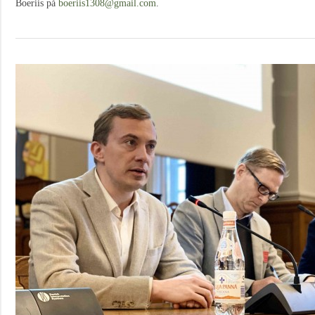
Boeriis på
boeriis1308@gmail.com
.