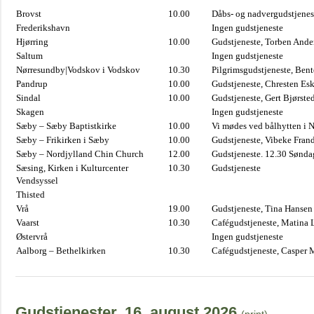
Brovst
10.00
Dåbs- og nadvergudstjenest
Frederikshavn
Ingen gudstjeneste
Hjørring
10.00
Gudstjeneste, Torben And
Saltum
Ingen gudstjeneste
Nørresundby|Vodskov i Vodskov
10.30
Pilgrimsgudstjeneste, Bent
Pandrup
10.00
Gudstjeneste, Chresten Es
Sindal
10.00
Gudstjeneste, Gert Bjørste
Skagen
Ingen gudstjeneste
Sæby – Sæby Baptistkirke
10.00
Vi mødes ved bålhytten i 
Sæby – Frikirken i Sæby
10.00
Gudstjeneste, Vibeke Fran
Sæby – Nordjylland Chin Church
12.00
Gudstjeneste. 12.30 Sønda
Sæsing, Kirken i Kulturcenter
10.30
Gudstjeneste
Vendsyssel
Thisted
Vrå
19.00
Gudstjeneste, Tina Hansen
Vaarst
10.30
Cafégudstjeneste, Matina 
Østervrå
Ingen gudstjeneste
Aalborg – Bethelkirken
10.30
Cafégudstjeneste, Casper 
Gudstjenester, 16. august 2026