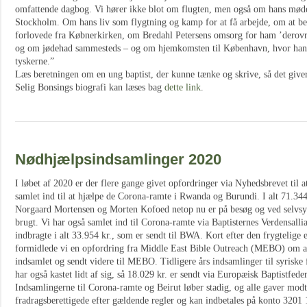
omfattende dagbog. Vi hører ikke blot om flugten, men også om hans møde
Stockholm. Om hans liv som flygtning og kamp for at få arbejde, om at bev
forlovede fra Købnerkirken, om Bredahl Petersens omsorg for ham ’derovr
og om jødehad sammesteds – og om hjemkomsten til København, hvor h
tyskerne.”
Læs beretningen om en ung baptist, der kunne tænke og skrive, så det giver 
Selig Bonsings biografi kan læses bag
dette link
.
Nødhjælpsindsamlinger 2020
I løbet af 2020 er der flere gange givet opfordringer via Nyhedsbrevet til a
samlet ind til at hjælpe de Corona-ramte i Rwanda og Burundi. I alt 71.344 
Norgaard Mortensen og Morten Kofoed netop nu er på besøg og ved selvsy
brugt. Vi har også samlet ind til Corona-ramte via Baptisternes Verdensal
indbragte i alt 33.954 kr., som er sendt til BWA. Kort efter den frygtelige 
formidlede vi en opfordring fra Middle East Bible Outreach (MEBO) om at 
indsamlet og sendt videre til MEBO. Tidligere års indsamlinger til syriske
har også kastet lidt af sig, så 18.029 kr. er sendt via Europæisk Baptistfede
Indsamlingerne til Corona-ramte og Beirut løber stadig, og alle gaver mod
fradragsberettigede efter gældende regler og kan indbetales på konto 320