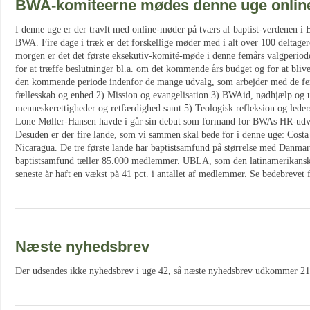
BWA-komiteerne mødes denne uge onlin
I denne uge er der travlt med online-møder på tværs af baptist-verdenen i B
BWA. Fire dage i træk er det forskellige møder med i alt over 100 deltagere
morgen er det det første eksekutiv-komité-møde i denne femårs valgperio
for at træffe beslutninger bl.a. om det kommende års budget og for at blive
den kommende periode indenfor de mange udvalg, som arbejder med de f
fællesskab og enhed 2) Mission og evangelisation 3) BWAid, nødhjælp og ud
menneskerettigheder og retfærdighed samt 5) Teologisk refleksion og leder
Lone Møller-Hansen havde i går sin debut som formand for BWAs HR-udv
Desuden er der fire lande, som vi sammen skal bede for i denne uge: Cost
Nicaragua. De tre første lande har baptistsamfund på størrelse med Danma
baptistsamfund tæller 85.000 medlemmer. UBLA, som den latinamerikanske 
seneste år haft en vækst på 41 pct. i antallet af medlemmer. Se bedebrevet
Næste nyhedsbrev
Der udsendes ikke nyhedsbrev i uge 42, så næste nyhedsbrev udkommer 21.