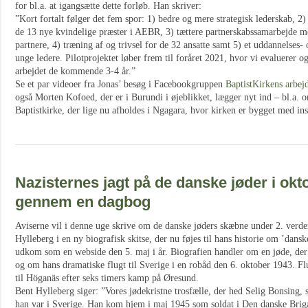
for bl.a. at igangsætte dette forløb. Han skriver:
”Kort fortalt følger det fem spor: 1) bedre og mere strategisk lederskab, 2
de 13 nye kvindelige præster i AEBR, 3) tættere partnerskabssamarbejde 
partnere, 4) træning af og trivsel for de 32 ansatte samt 5) et uddannelse
unge ledere. Pilotprojektet løber frem til foråret 2021, hvor vi evaluerer o
arbejdet de kommende 3-4 år.”
Se et par videoer fra Jonas’ besøg i Facebookgruppen
BaptistKirkens arbe
også Morten Kofoed, der er i Burundi i øjeblikket, lægger nyt ind – bl.a. 
Baptistkirke, der lige nu afholdes i Ngagara, hvor kirken er bygget med ins
Nazisternes jagt på de danske jøder i okt
gennem en dagbog
Aviserne vil i denne uge skrive om de danske jøders skæbne under 2. verd
Hylleberg i en ny biografisk skitse, der nu føjes til hans historie om ’dansk
udkom som en webside den 5. maj i år. Biografien handler om en jøde, der
og om hans dramatiske flugt til Sverige i en robåd den 6. oktober 1943. Fl
til Höganäs efter seks timers kamp på Øresund.
Bent Hylleberg siger: ”Vores jødekristne trosfælle, der hed Selig Bonsing
han var i Sverige. Han kom hjem i maj 1945 som soldat i Den danske Brig