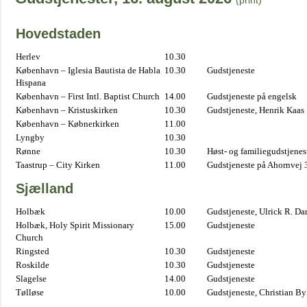
(print)
Hovedstaden
Herlev
10.30
København – Iglesia Bautista de Habla
10.30
Gudstjeneste
Hispana
København – First Intl. Baptist Church
14.00
Gudstjeneste på engelsk
København – Kristuskirken
10.30
Gudstjeneste, Henrik Kaas
København – Købnerkirken
11.00
Lyngby
10.30
Rønne
10.30
Høst- og familiegudstjene
Taastrup – City Kirken
11.00
Gudstjeneste på Ahornvej 
Sjælland
Holbæk
10.00
Gudstjeneste, Ulrick R. D
Holbæk, Holy Spirit Missionary
15.00
Gudstjeneste
Church
Ringsted
10.30
Gudstjeneste
Roskilde
10.30
Gudstjeneste
Slagelse
14.00
Gudstjeneste
Tølløse
10.00
Gudstjeneste, Christian B