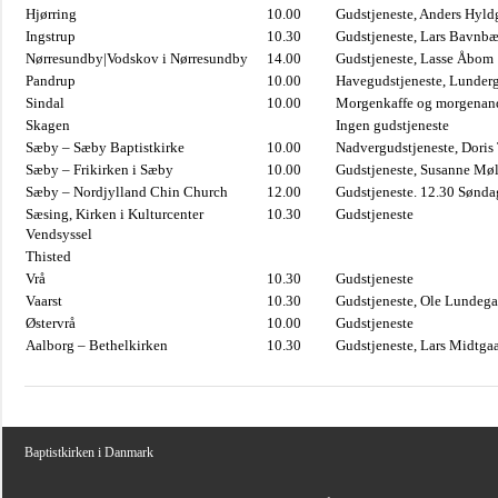
Hjørring
10.00
Gudstjeneste, Anders Hyl
Ingstrup
10.30
Gudstjeneste, Lars Bavnb
Nørresundby|Vodskov i Nørresundby
14.00
Gudstjeneste, Lasse Åbom
Pandrup
10.00
Havegudstjeneste, Lunderg
Sindal
10.00
Morgenkaffe og morgenand
Skagen
Ingen gudstjeneste
Sæby – Sæby Baptistkirke
10.00
Nadvergudstjeneste, Doris
Sæby – Frikirken i Sæby
10.00
Gudstjeneste, Susanne Møl
Sæby – Nordjylland Chin Church
12.00
Gudstjeneste. 12.30 Sønda
Sæsing, Kirken i Kulturcenter
10.30
Gudstjeneste
Vendsyssel
Thisted
Vrå
10.30
Gudstjeneste
Vaarst
10.30
Gudstjeneste, Ole Lundega
Østervrå
10.00
Gudstjeneste
Aalborg – Bethelkirken
10.30
Gudstjeneste, Lars Midtga
Baptistkirken i Danmark