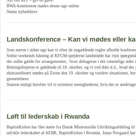
Nyt om KIT – giv en gave!
BWA-komiteerne mødes denne uge online
Næste nyhedsbrev
Landskonference – Kan vi mødes eller ka
Som nævnt i sidste uge kan vi efter de nugældende regler afholde konferen
Sidste weekends lukning af KFUM-spejderne landsmøde har rejst spørgsmål 
der måtte gælde for arrangementer, ’hvor deltagerne i det væsentlige sider 
Retningslinjerne er gældende til 18. oktober, og vi ved ikke d.d., hvad der 
ekstraordinært mødes på Zoom den 19. oktober og vurdere situationen, h
gennemføres.
Snarest muligt herefter vil vi orientere menighederne, hvis der er ændringe
Løft til lederskab i Rwanda
BaptistKirken har fået støtte fra Dansk Missionsråds Udviklingsafdeling til 
udvikle lederskabet af AEBR, BaptistKirken i Rwanda. Jonas Norgaard har