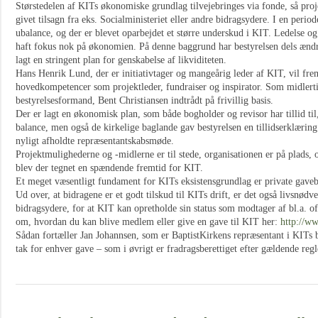
Størstedelen af KITs økonomiske grundlag tilvejebringes via fonde, så pro
givet tilsagn fra eks. Socialministeriet eller andre bidragsydere. I en per
ubalance, og der er blevet oparbejdet et større underskud i KIT. Ledelse og
haft fokus nok på økonomien. På denne baggrund har bestyrelsen dels ændre
lagt en stringent plan for genskabelse af likviditeten.
Hans Henrik Lund, der er initiativtager og mangeårig leder af KIT, vil fre
hovedkompetencer som projektleder, fundraiser og inspirator. Som midlerti
bestyrelsesformand, Bent Christiansen indtrådt på frivillig basis.
Der er lagt en økonomisk plan, som både bogholder og revisor har tillid t
balance, men også de kirkelige baglande gav bestyrelsen en tillidserklæring t
nyligt afholdte repræsentantskabsmøde.
Projektmulighederne og -midlerne er til stede, organisationen er på plads, 
blev der tegnet en spændende fremtid for KIT.
Et meget væsentligt fundament for KITs eksistensgrundlag er private gav
Ud over, at bidragene er et godt tilskud til KITs drift, er det også livsnødv
bidragsydere, for at KIT kan opretholde sin status som modtager af bl.a. o
om, hvordan du kan blive medlem eller give en gave til KIT her:
http://ww
Sådan fortæller Jan Johannsen, som er BaptistKirkens repræsentant i KITs b
tak for enhver gave – som i øvrigt er fradragsberettiget efter gældende regl