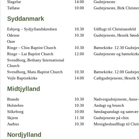
Slagelse
14.00
Gudstjeneste
Tølløse
10.00
Gudstjeneste, Birk Christe
Syddanmark
Esbjerg – Sydjyllandskredsen
10.30
Udflugt til Christiansfeld
Odense
10.30
Gudstjeneste, Henrik Sønd
Oure
Ringe – Chin Baptist Church
10.30
Børnekirke. 12.30 Gudstje
Ringe – Lai Baptist Church
12.00
Gudstjeneste og børnekirk
Svendborg, Bethany International
Church
Svendborg, Matu Baptist Church
10.30
Børnekirke. 12.00 Gudstje
Vejle Baptistkirke
14.00
Cafégudstjeneste, Henrik 
Midtjylland
Brande
10.30
Nadvergudstjeneste, Anne
Holstebro
10.30
Andagt og brunch
Silkeborg
10.00
Søndagsandagt og samvær 
Skjern
11.30
Gudstjeneste på chin
Aarhus
10.30
Menighedsudflugt til Chris
Nordjylland