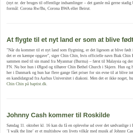
(nyt nr. der bruges til offentlige indsamlinger – det gamle må gerne stadi
formål: Corona Rw/Bu, Corona BWA eller Beirut.
At flygte til et nyt land er som at blive fød
”Når du kommer til et nyt land som flygtning, er det ligesom at blive født i
det er en kæmpe opgave”, siger Chin Chin, hvis officielle navn Biak Chin 
sammen med til sin mand fra Myanmar (Burma) – først til Malaysia og der
FN. Nu bor hun i Ølgod og tilhører Chin Bethel Church i Skjern. Hun og h
her i Danmark og hun har flere gange fået priser for sin evne til at blive i
en kandidatgrad fra Aarhus Universitet i diakoni. Men det er ikke noget, 
Chin Chin på baptist.dk
.
Johnny Cash kommer til Roskilde
Søndag 11. oktober kl. 16 kan du få en oplevelse ud over det sædvanlige i 
’I walk the line’ er et multishow om livets vilkår med musik af Johnny Cas