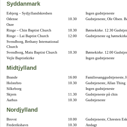
Syddanmark
Esbjerg – Sydjyllandskredsen
Ingen gudstjeneste
Odense
10.30
Gudstjeneste, Ole Olsen. B
Oure
Ringe – Chin Baptist Church
10.30
Børnekirke. 12.30 Gudstje
Ringe – Lai Baptist Church
12.00
Gudstjeneste og børnekirk
Svendborg, Bethany International
Church
Svendborg, Matu Baptist Church
10.30
Børnekirke. 12.00 Gudstje
Vejle Baptistkirke
Ingen gudstjeneste
Midtjylland
Brande
16.00
Familiesanggudstjeneste,
Holstebro
10.30
Gudstjeneste, Allan Thing
Silkeborg
Ingen gudstjeneste
Skjern
11.30
Gudstjeneste på chin
Aarhus
10.30
Gudstjeneste
Nordjylland
Brovst
10.00
Gudstjeneste, Chresten Es
Frederikshavn
10.30
Andagt