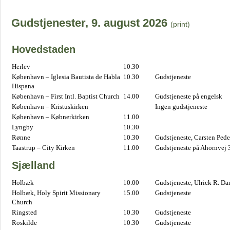
Gudstjenester, 9. august 2026
(print)
Hovedstaden
Herlev
10.30
København – Iglesia Bautista de Habla
10.30
Gudstjeneste
Hispana
København – First Intl. Baptist Church
14.00
Gudstjeneste på engelsk
København – Kristuskirken
Ingen gudstjeneste
København – Købnerkirken
11.00
Lyngby
10.30
Rønne
10.30
Gudstjeneste, Carsten Pede
Taastrup – City Kirken
11.00
Gudstjeneste på Ahornvej 
Sjælland
Holbæk
10.00
Gudstjeneste, Ulrick R. D
Holbæk, Holy Spirit Missionary
15.00
Gudstjeneste
Church
Ringsted
10.30
Gudstjeneste
Roskilde
10.30
Gudstjeneste