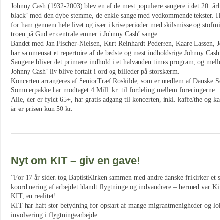
Johnny Cash (1932-2003) blev en af de mest populære sangere i det 20. å
black’ med den dybe stemme, de enkle sange med vedkommende tekster. Ha
for ham gennem hele livet og især i kriseperioder med skilsmisse og stof
troen på Gud er centrale emner i Johnny Cash’ sange.
Bandet med Jan Fischer-Nielsen, Kurt Reinhardt Pedersen, Kaare Lassen, 
har sammensat et repertoire af de bedste og mest indholdsrige Johnny Cash
Sangene bliver det primære indhold i et halvanden times program, og melle
Johnny Cash’ liv blive fortalt i ord og billeder på storskærm.
Koncerten arrangeres af SeniorTræf Roskilde, som er medlem af Danske Sen
Sommerpakke har modtaget 4 Mill. kr. til fordeling mellem foreningerne.
Alle, der er fyldt 65+, har gratis adgang til koncerten, inkl. kaffe/the og k
år er prisen kun 50 kr.
Nyt om KIT – giv en gave!
”For 17 år siden tog BaptistKirken sammen med andre danske frikirker et s
koordinering af arbejdet blandt flygtninge og indvandrere – hermed var Kir
KIT, en realitet!
KIT har haft stor betydning for opstart af mange migrantmenigheder og l
involvering i flygtningearbejde.