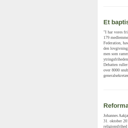
Et baptis
”I har vores f
179 medlemmern
Federation, ha
den lovgivning,
men som rammer
ytringsfrihede
Debatten rulle
over 8000 snub
generalsekretær
Reforma
Johannes Aakjæ
31. oktober 20
religionsfrihe