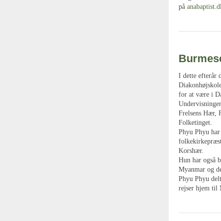
på
anabaptist.d
Burmese
I dette efterå
Diakonhøjskole
for at være i 
Undervisningen
Frelsens Hær, 
Folketinget.
Phyu Phyu har i
folkekirkepræs
Korshær.
Hun har også b
Myanmar og delt
Phyu Phyu delt
rejser hjem ti