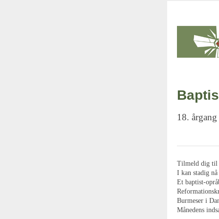
Baptis
18. årgang
Tilmeld dig til
I kan stadig nå
Et baptist-opråb
Reformationsk
Burmeser i Da
Månedens inds