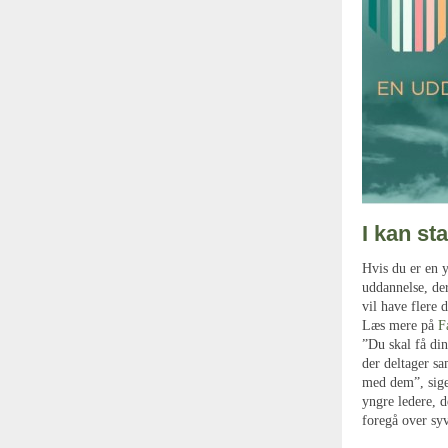
I kan st
Hvis du er en y
uddannelse, der
vil have flere 
Læs mere på
F
”Du skal få din
der deltager s
med dem”, sige
yngre ledere, 
foregå over sy