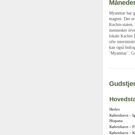
Måneden
Myanmar har ge
magten. Der er
Kachin-staten,
mennesker leve
lokale Kachin B
ofte interimist
kan også bidra
’Myanmar’. Gav
Gudstjen
Hovedst
Herlev
København – Ig
Hispana
København – Fir
København – Kr