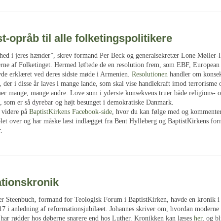
t-opråb til alle folketingspolitikere
rihed i jeres hænder”, skrev formand Per Beck og generalsekretær Lone Møller-H
e af Folketinget. Hermed løftede de en resolution frem, som EBF, European 
vde erklæret ved deres sidste møde i Armenien.
Resolutionen
handler om konsek
 der i disse år laves i mange lande, som skal vise handlekraft imod terrorisme o
 mange, mange andre. Love som i yderste konsekvens truer både religions- 
n, som er så dyrebar og højt besunget i demokratiske Danmark.
r videre på
BaptistKirkens Facebook-side
, hvor du kan følge med og kommenter
let over og har måske læst indlægget fra Bent Hylleberg og BaptistKirkens fo
.
tionskronik
r Steenbuch, formand for Teologisk Forum i BaptistKirken, havde en kronik i
17 i anledning af reformationsjubilæet. Johannes skriver om, hvordan moderne
d har rødder hos døberne snarere end hos Luther. Kronikken kan læses
her
, og bl