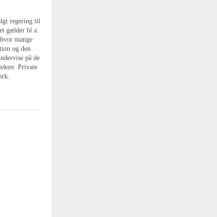
gt regering til
t gælder bl.a.
g hvor mange
tion og den
undervise på de
jektet. Private
mrk.