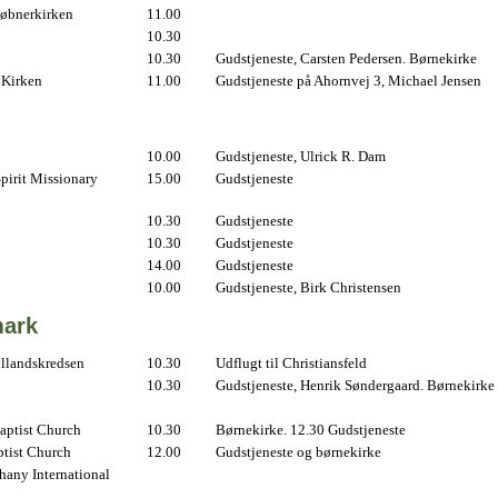
øbnerkirken
11.00
10.30
10.30
Gudstjeneste, Carsten Pedersen. Børnekirke
 Kirken
11.00
Gudstjeneste på Ahornvej 3, Michael Jensen
10.00
Gudstjeneste, Ulrick R. Dam
pirit Missionary
15.00
Gudstjeneste
10.30
Gudstjeneste
10.30
Gudstjeneste
14.00
Gudstjeneste
10.00
Gudstjeneste, Birk Christensen
ark
yllandskredsen
10.30
Udflugt til Christiansfeld
10.30
Gudstjeneste, Henrik Søndergaard. Børnekirke
aptist Church
10.30
Børnekirke. 12.30 Gudstjeneste
ptist Church
12.00
Gudstjeneste og børnekirke
hany International