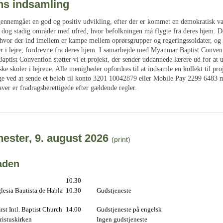
s indsamling
nnemgået en god og positiv udvikling, efter der er kommet en demokratisk val
 dog stadig områder med ufred, hvor befolkningen må flygte fra deres hjem. De
 hvor der ind imellem er kampe mellem oprørsgrupper og regeringssoldater, o
r i lejre, fordrevne fra deres hjem. I samarbejde med Myanmar Baptist Conven
aptist Convention støtter vi et projekt, der sender uddannede lærere ud for at 
iske skoler i lejrene. Alle menigheder opfordres til at indsamle en kollekt til pro
ge ved at sende et beløb til konto 3201 10042879 eller Mobile Pay 2299 6483 
er er fradragsberettigede efter gældende regler.
ester, 9. august 2026
(print)
aden
10.30
lesia Bautista de Habla
10.30
Gudstjeneste
st Intl. Baptist Church
14.00
Gudstjeneste på engelsk
istuskirken
Ingen gudstjeneste