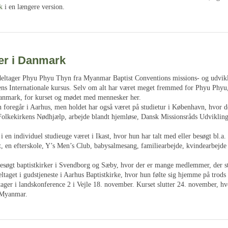
k
i en længere version.
r i Danmark
r deltager Phyu Phyu Thyn fra Myanmar Baptist Conventions missions- og udvikl
ns Internationale kursus. Selv om alt har været meget fremmed for Phyu Phyu,
Danmark, for kurset og mødet med mennesker her.
 foregår i Aarhus, men holdet har også været på studietur i København, hvor d
Folkekirkens Nødhjælp, arbejde blandt hjemløse, Dansk Missionsråds Udvikling
 en individuel studieuge været i Ikast, hvor hun har talt med eller besøgt bl.a.
t, en efterskole, Y’s Men’s Club, babysalmesang, familiearbejde, kvindearbejde
esøgt baptistkirker i Svendborg og Sæby, hvor der er mange medlemmer, der 
aget i gudstjeneste i Aarhus Baptistkirke, hvor hun følte sig hjemme på trods 
ager i landskonference 2 i Vejle 18. november. Kurset slutter 24. november, hv
l Myanmar.