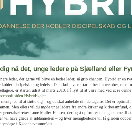
adig nå det, unge ledere på Sjælland eller Fy
ngre leder, der gerne vil blive en bedre leder, så grib chancen. Hybrid er en tv
 kobler discipelskab og ledelse. Den skulle være startet her i november, men f
deltagere, er starten udsat til marts 2018. Få lyst til at være med ved at se denn
acebook-siden Hybridskolen
.
 menighed til at støtte dig – og de skal anbefale din deltagelse. Det er optimalt, 
ammen. Men ellers vil du møde unge ledere fra andre kirker og kirkesamfund, o
r generalsekretær Lone Møller-Hansen, der også opfordrer menighederne til a
der vil have glæde af uddannelsen – og hvor menighederne vil få glæden dobbelt
v søndage i Københavnsområdet.