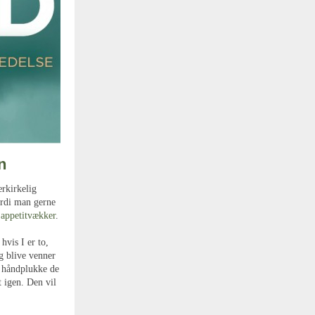
n
ærkirkelig
ordi man gerne
e
appetitvækker
.
hvis I er to,
g blive venner
t håndplukke de
 igen. Den vil