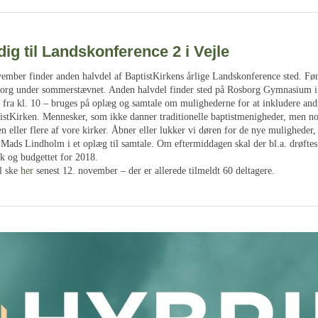
dig til Landskonference 2 i Vejle
ember finder anden halvdel af BaptistKirkens årlige Landskonference sted. Før
org under sommerstævnet. Anden halvdel finder sted på Rosborg Gymnasium i 
fra kl. 10 – bruges på oplæg og samtale om mulighederne for at inkludere and
ptistKirken. Mennesker, som ikke danner traditionelle baptistmenigheder, men n
 en eller flere af vore kirker. Åbner eller lukker vi døren for de nye muligheder
Mads Lindholm i et oplæg til samtale. Om eftermiddagen skal der bl.a. drøftes
dk og budgettet for 2018.
l ske
her
senest 12. november – der er allerede tilmeldt 60 deltagere.