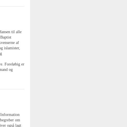
ansen til alle
Baptist
venserne af
g islamister,
og
e. Foreløbig er
rmand og
 Information
 begreber om
iver også lagt