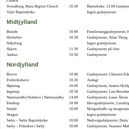
Church
Svendborg, Matu Baptist Church
10.30
Børnekirke. 12.00 Gudstje
Vejle Baptistkirke
Ingen gudstjeneste
Midtjylland
Brande
16.00
Familiesanggudstjeneste,
Holstebro
10.30
Gudstjeneste, Allan Thing
Silkeborg
Ingen gudstjeneste
Skjern
11.30
Gudstjeneste på chin
Aarhus
10.30
Gudstjeneste
Nordjylland
Brovst
10.00
Gudstjeneste, Chresten Es
Frederikshavn
10.30
Andagt
Hjørring
10.00
Gudstjeneste, Anders Hyl
Ingstrup
10.30
Gudstjeneste, Lars Bavnb
Nørresundby|Vodskov i Nørresundby
14.00
Gudstjeneste, Lasse Åbom
Pandrup
10.00
Havegudstjeneste, Lunderg
Sindal
10.00
Morgenkaffe og morgenand
Skagen
Ingen gudstjeneste
Sæby – Sæby Baptistkirke
10.00
Nadvergudstjeneste, Doris
Sæby – Frikirken i Sæby
10.00
Gudstjeneste, Susanne Møl