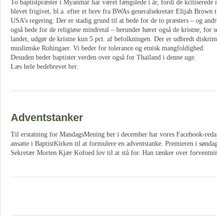
To baptistpræster i Myanmar har været fængslede i år, fordi de kritisered
blevet frigivet, bl.a. efter et brev fra BWAs generalsekretær Elijah Brow
USA’s regering. Der er stadig grund til at bede for de to præsters – og andr
også bede for de religiøse mindretal – herunder hører også de kristne, for s
landet, udgør de kristne kun 5 pct. af befolkningen. Der er udbredt diskri
muslimske Rohingaer. Vi beder for tolerance og etnisk mangfoldighed.
Desuden beder baptister verden over også for Thailand i denne uge.
Læs hele bedebrevet
her
.
Adventstanker
Til erstatning for MandagsMening her i december har vores Facebook-reda
ansatte i BaptistKirken til at formulere en adventstanke. Premieren i søndag
Sekretær Morten Kjær Kofoed lov til at stå for. Han tænker over forventni