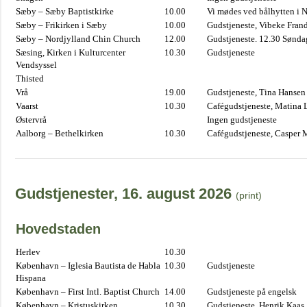
Sæby – Sæby Baptistkirke
10.00
Vi mødes ved bålhytten i 
Sæby – Frikirken i Sæby
10.00
Gudstjeneste, Vibeke Fran
Sæby – Nordjylland Chin Church
12.00
Gudstjeneste. 12.30 Sønda
Sæsing, Kirken i Kulturcenter
10.30
Gudstjeneste
Vendsyssel
Thisted
Vrå
19.00
Gudstjeneste, Tina Hansen
Vaarst
10.30
Cafégudstjeneste, Matina 
Østervrå
Ingen gudstjeneste
Aalborg – Bethelkirken
10.30
Cafégudstjeneste, Casper 
Gudstjenester, 16. august 2026
(print)
Hovedstaden
Herlev
10.30
København – Iglesia Bautista de Habla
10.30
Gudstjeneste
Hispana
København – First Intl. Baptist Church
14.00
Gudstjeneste på engelsk
København – Kristuskirken
10.30
Gudstjeneste, Henrik Kaas