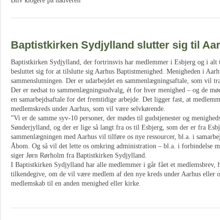
Bliv klogere på nadveren
Baptistkirken Sydjylland slutter sig til Aa
Baptistkirken Sydjylland, der fortrinsvis har medlemmer i Esbjerg og i al
besluttet sig for at tilslutte sig Aarhus Baptistmenighed. Menigheden i Aarhu
sammenslutningen. Der er udarbejdet en sammenlægningsaftale, som vil træ
Der er nedsat to sammenlægningsudvalg, ét for hver menighed – og de møde
en samarbejdsaftale for det fremtidige arbejde. Det ligger fast, at medlem
medlemskreds under Aarhus, som vil være selvkørende.
”Vi er de samme syv-10 personer, der mødes til gudstjenester og menighe
Sønderjylland, og der er lige så langt fra os til Esbjerg, som der er fra Esbj
sammenlægningen med Aarhus vil tilføre os nye ressourcer, bl.a. i samarb
Åbom. Og så vil det lette os omkring administration – bl.a. i forbindelse 
siger Jørn Rørholm fra Baptistkirken Sydjylland.
I Baptistkirken Sydjylland har alle medlemmer i går fået et medlemsbrev, h
tilkendegive, om de vil være medlem af den nye kreds under Aarhus eller o
medlemskab til en anden menighed eller kirke.