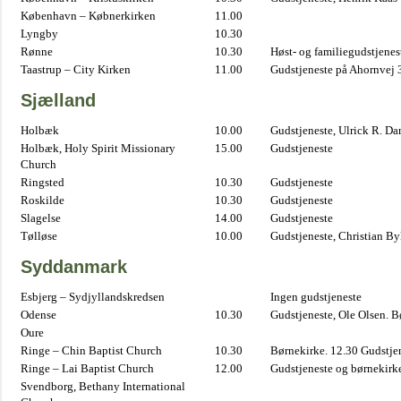
København – Købnerkirken
11.00
Lyngby
10.30
Rønne
10.30
Høst- og familiegudstjene
Taastrup – City Kirken
11.00
Gudstjeneste på Ahornvej 
Sjælland
Holbæk
10.00
Gudstjeneste, Ulrick R. D
Holbæk, Holy Spirit Missionary
15.00
Gudstjeneste
Church
Ringsted
10.30
Gudstjeneste
Roskilde
10.30
Gudstjeneste
Slagelse
14.00
Gudstjeneste
Tølløse
10.00
Gudstjeneste, Christian B
Syddanmark
Esbjerg – Sydjyllandskredsen
Ingen gudstjeneste
Odense
10.30
Gudstjeneste, Ole Olsen. B
Oure
Ringe – Chin Baptist Church
10.30
Børnekirke. 12.30 Gudstje
Ringe – Lai Baptist Church
12.00
Gudstjeneste og børnekirk
Svendborg, Bethany International