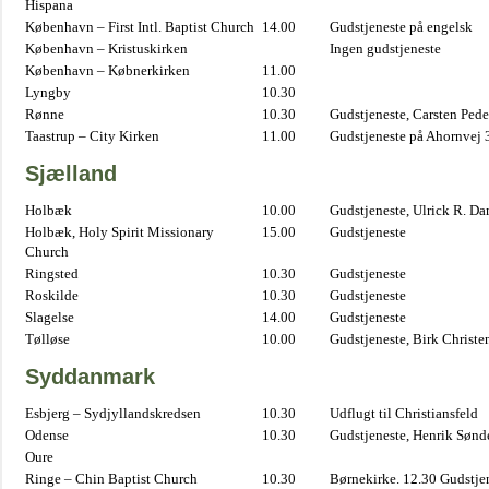
Hispana
København – First Intl. Baptist Church
14.00
Gudstjeneste på engelsk
København – Kristuskirken
Ingen gudstjeneste
København – Købnerkirken
11.00
Lyngby
10.30
Rønne
10.30
Gudstjeneste, Carsten Pede
Taastrup – City Kirken
11.00
Gudstjeneste på Ahornvej 
Sjælland
Holbæk
10.00
Gudstjeneste, Ulrick R. D
Holbæk, Holy Spirit Missionary
15.00
Gudstjeneste
Church
Ringsted
10.30
Gudstjeneste
Roskilde
10.30
Gudstjeneste
Slagelse
14.00
Gudstjeneste
Tølløse
10.00
Gudstjeneste, Birk Christe
Syddanmark
Esbjerg – Sydjyllandskredsen
10.30
Udflugt til Christiansfeld
Odense
10.30
Gudstjeneste, Henrik Sønd
Oure
Ringe – Chin Baptist Church
10.30
Børnekirke. 12.30 Gudstje