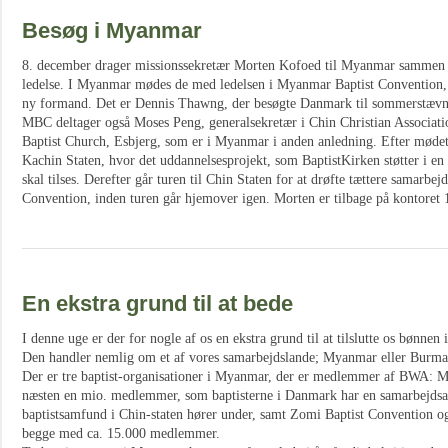
Besøg i Myanmar
8. december drager missionssekretær Morten Kofoed til Myanmar sammen 
ledelse. I Myanmar mødes de med ledelsen i Myanmar Baptist Convention, 
ny formand. Det er Dennis Thawng, der besøgte Danmark til sommerstæv
MBC deltager også Moses Peng, generalsekretær i Chin Christian Associat
Baptist Church, Esbjerg, som er i Myanmar i anden anledning. Efter mødet
Kachin Staten, hvor det uddannelsesprojekt, som BaptistKirken støtter i en 
skal tilses. Derefter går turen til Chin Staten for at drøfte tættere samarbe
Convention, inden turen går hjemover igen. Morten er tilbage på kontoret 
En ekstra grund til at bede
I denne uge er der for nogle af os en ekstra grund til at tilslutte os bønnen 
Den handler nemlig om et af vores samarbejdslande; Myanmar eller Burma
Der er tre baptist-organisationer i Myanmar, der er medlemmer af BWA:
næsten en mio. medlemmer, som baptisterne i Danmark har en samarbejdsa
baptistsamfund i Chin-staten hører under, samt Zomi Baptist Convention o
begge med ca. 15.000 medlemmer.