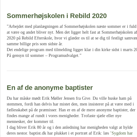
Sommerhøjskolen i Rebild 2020
”Arbejdet med planlægningen af Sommerhøjskolen næste sommer er i fuld g
at være og andet bliver nyt. Men det ligger helt fast at Sommerhøjskolen afh
2020 på Rebild Efterskole, hvor vi glæder os til at se dig til festligt sam
samme billige pris som sidste år.
Det endelige program med tilmelding ligger klar i din kirke sidst i marts 2
På gensyn til sommer – Programudvalget.”
En af de anonyme baptister
Du har måske mødt Erik Møller Jensen fra Give. Du ville huske ham på
stemmen, fordi han delvis har mistet den, men insisterer på at være med i
fællesskabet på de præmisser. Han er en af de mere anonyme baptister, der
findes mange af rundt i vores menigheder. Trofaste sjæle eller nye
mennesker, der kommer til.
I dag bliver Erik 80 år og i den anledning har menigheden valgt at hylde
deres nestor. baptist.dk har plukket i et portræt af Erik: læs
’Sygdom har