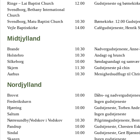
Ringe – Lai Baptist Church
12.00
Gudstjeneste og børnekirk
Svendborg, Bethany International
Church
Svendborg, Matu Baptist Church
10.30
Børnekirke. 12.00 Gudstje
Vejle Baptistkirke
14.00
Cafégudstjeneste, Henrik 
Midtjylland
Brande
10.30
Nadvergudstjeneste, Anne
Holstebro
10.30
Andagt og brunch
Silkeborg
10.00
Søndagsandagt og samvær 
Skjern
11.30
Gudstjeneste på chin
Aarhus
10.30
Menighedsudflugt til Chris
Nordjylland
Brovst
10.00
Dåbs- og nadvergudstjenest
Frederikshavn
Ingen gudstjeneste
Hjørring
10.00
Gudstjeneste, Torben And
Saltum
Ingen gudstjeneste
Nørresundby|Vodskov i Vodskov
10.30
Pilgrimsgudstjeneste, Bent
Pandrup
10.00
Gudstjeneste, Chresten Es
Sindal
10.00
Gudstjeneste, Gert Bjørste
Skagen
Ingen gudstjeneste