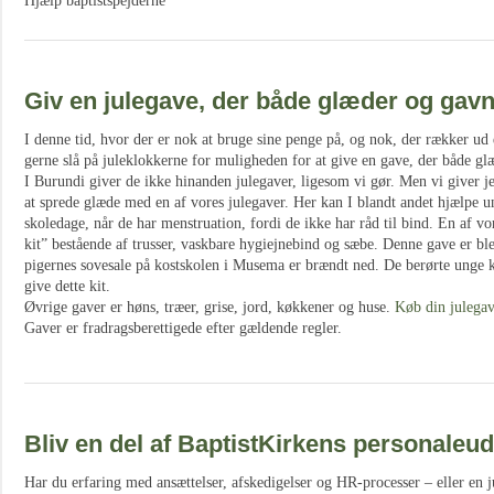
Hjælp baptistspejderne
Giv en julegave, der både glæder og gav
I denne tid, hvor der er nok at bruge sine penge på, og nok, der rækker ud ef
gerne slå på juleklokkerne for muligheden for at give en gave, der både gl
I Burundi giver de ikke hinanden julegaver, ligesom vi gør. Men vi giver jer
at sprede glæde med en af vores julegaver. Her kan I blandt andet hjælpe un
skoledage, når de har menstruation, fordi de ikke har råd til bind. En af vo
kit” bestående af trusser, vaskbare hygiejnebind og sæbe. Denne gave er ble
pigernes sovesale på kostskolen i Musema er brændt ned. De berørte unge k
give dette kit.
Øvrige gaver er høns, træer, grise, jord, køkkener og huse.
Køb din julegav
Gaver er fradragsberettigede efter gældende regler.
Bliv en del af BaptistKirkens personaleu
Har du erfaring med ansættelser, afskedigelser og HR-processer – eller en 