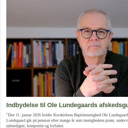
Indbydelse til Ole Lundegaards afskedsg
”Den 11. januar 2026 holder Korskirkens Baptistmenighed Ole Lundegaards
Lundegaard går på pension efter mange år som menighedens præst, underv
salmedigter, komponist og forfatter.