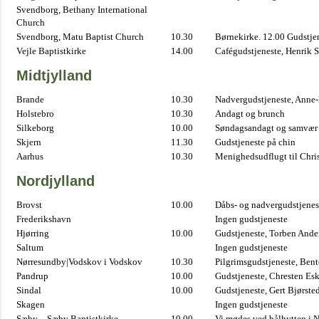
Svendborg, Bethany International
Church
Svendborg, Matu Baptist Church
10.30
Børnekirke. 12.00 Gudstje
Vejle Baptistkirke
14.00
Cafégudstjeneste, Henrik 
Midtjylland
Brande
10.30
Nadvergudstjeneste, Anne
Holstebro
10.30
Andagt og brunch
Silkeborg
10.00
Søndagsandagt og samvær 
Skjern
11.30
Gudstjeneste på chin
Aarhus
10.30
Menighedsudflugt til Chris
Nordjylland
Brovst
10.00
Dåbs- og nadvergudstjenest
Frederikshavn
Ingen gudstjeneste
Hjørring
10.00
Gudstjeneste, Torben And
Saltum
Ingen gudstjeneste
Nørresundby|Vodskov i Vodskov
10.30
Pilgrimsgudstjeneste, Bent
Pandrup
10.00
Gudstjeneste, Chresten Es
Sindal
10.00
Gudstjeneste, Gert Bjørste
Skagen
Ingen gudstjeneste
Sæby – Sæby Baptistkirke
10.00
Vi mødes ved bålhytten i 