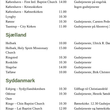
København – First Intl. Baptist Church
14.00
Gudstjeneste på engelsk
København – Kristuskirken
Ingen gudstjeneste
København – Købnerkirken
11.00
Lyngby
10.30
Rønne
10.30
Gudstjeneste, Carsten Pede
Taastrup – City Kirken
11.00
Gudstjeneste på Ahornvej 
Sjælland
Holbæk
10.00
Gudstjeneste, Ulrick R. D
Holbæk, Holy Spirit Missionary
15.00
Gudstjeneste
Church
Ringsted
10.30
Gudstjeneste
Roskilde
10.30
Gudstjeneste
Slagelse
14.00
Gudstjeneste
Tølløse
10.00
Gudstjeneste, Birk Christe
Syddanmark
Esbjerg – Sydjyllandskredsen
10.30
Udflugt til Christiansfeld
Odense
10.30
Gudstjeneste, Henrik Sønd
Oure
Ringe – Chin Baptist Church
10.30
Børnekirke. 12.30 Gudstje
Ringe – Lai Baptist Church
12.00
Gudstjeneste og børnekirk