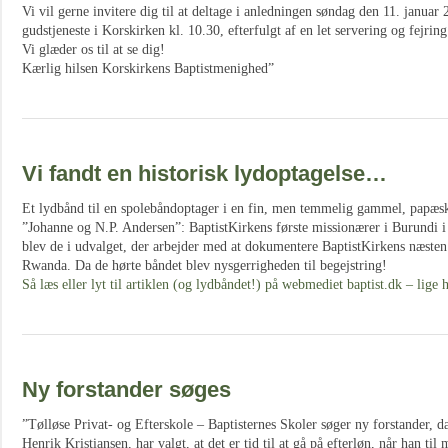
Vi vil gerne invitere dig til at deltage i anledningen søndag den 11. januar
gudstjeneste i Korskirken kl. 10.30, efterfulgt af en let servering og fejrin
Vi glæder os til at se dig!
Kærlig hilsen Korskirkens Baptistmenighed”
Vi fandt en historisk lydoptagelse…
Et lydbånd til en spolebåndoptager i en fin, men temmelig gammel, papæs
”Johanne og N.P. Andersen”: BaptistKirkens første missionærer i Burundi 
blev de i udvalget, der arbejder med at dokumentere BaptistKirkens næsten
Rwanda. Da de hørte båndet blev nysgerrigheden til begejstring!
Så læs eller lyt til artiklen (og lydbåndet!) på webmediet baptist.dk – lige 
Ny forstander søges
”Tølløse Privat- og Efterskole – Baptisternes Skoler søger ny forstander, 
Henrik Kristiansen, har valgt, at det er tid til at gå på efterløn, når han til 