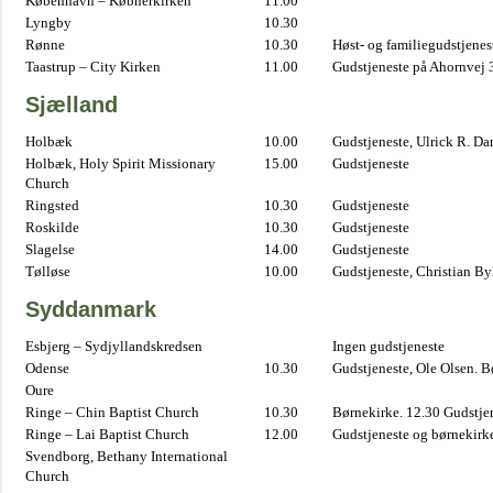
København – Købnerkirken
11.00
Lyngby
10.30
Rønne
10.30
Høst- og familiegudstjene
Taastrup – City Kirken
11.00
Gudstjeneste på Ahornvej 
Sjælland
Holbæk
10.00
Gudstjeneste, Ulrick R. D
Holbæk, Holy Spirit Missionary
15.00
Gudstjeneste
Church
Ringsted
10.30
Gudstjeneste
Roskilde
10.30
Gudstjeneste
Slagelse
14.00
Gudstjeneste
Tølløse
10.00
Gudstjeneste, Christian B
Syddanmark
Esbjerg – Sydjyllandskredsen
Ingen gudstjeneste
Odense
10.30
Gudstjeneste, Ole Olsen. B
Oure
Ringe – Chin Baptist Church
10.30
Børnekirke. 12.30 Gudstje
Ringe – Lai Baptist Church
12.00
Gudstjeneste og børnekirk
Svendborg, Bethany International
Church