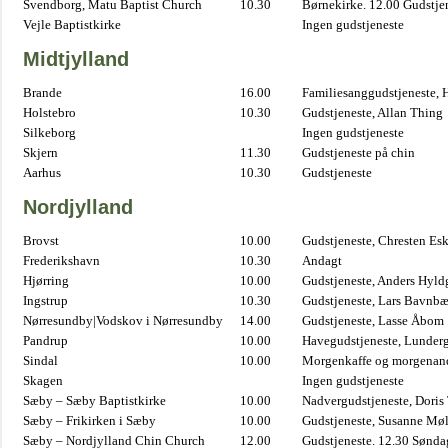
Svendborg, Matu Baptist Church
10.30
Børnekirke. 12.00 Gudstje
Vejle Baptistkirke
Ingen gudstjeneste
Midtjylland
Brande
16.00
Familiesanggudstjeneste,
Holstebro
10.30
Gudstjeneste, Allan Thing
Silkeborg
Ingen gudstjeneste
Skjern
11.30
Gudstjeneste på chin
Aarhus
10.30
Gudstjeneste
Nordjylland
Brovst
10.00
Gudstjeneste, Chresten Es
Frederikshavn
10.30
Andagt
Hjørring
10.00
Gudstjeneste, Anders Hyl
Ingstrup
10.30
Gudstjeneste, Lars Bavnb
Nørresundby|Vodskov i Nørresundby
14.00
Gudstjeneste, Lasse Åbom
Pandrup
10.00
Havegudstjeneste, Lunderg
Sindal
10.00
Morgenkaffe og morgenand
Skagen
Ingen gudstjeneste
Sæby – Sæby Baptistkirke
10.00
Nadvergudstjeneste, Doris
Sæby – Frikirken i Sæby
10.00
Gudstjeneste, Susanne Møl
Sæby – Nordjylland Chin Church
12.00
Gudstjeneste. 12.30 Sønda