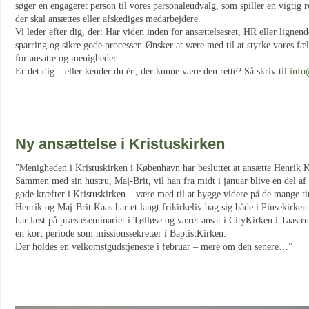
søger en engageret person til vores personaleudvalg, som spiller en vigtig r
der skal ansættes eller afskediges medarbejdere.
Vi leder efter dig, der: Har viden inden for ansættelsesret, HR eller ligne
sparring og sikre gode processer. Ønsker at være med til at styrke vores f
for ansatte og menigheder.
Er det dig – eller kender du én, der kunne være den rette? Så skriv til
info
Ny ansættelse i Kristuskirken
”Menigheden i Kristuskirken i København har besluttet at ansætte Henrik 
Sammen med sin hustru, Maj-Brit, vil han fra midt i januar blive en del a
gode kræfter i Kristuskirken – være med til at bygge videre på de mange ti
Henrik og Maj-Brit Kaas har et langt frikirkeliv bag sig både i Pinsekirke
har læst på præsteseminariet i Tølløse og været ansat i CityKirken i Taastr
en kort periode som missionssekretær i BaptistKirken.
Der holdes en velkomstgudstjeneste i februar – mere om den senere…”