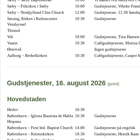
Sæby – Frikirken i Sæby
10.00
Gudstjeneste, Vibeke Fran
Sæby – Nordjylland Chin Church
12.00
Gudstjeneste. 12.30 Sønda
Sæsing, Kirken i Kulturcenter
10.30
Gudstjeneste
Vendsyssel
Thisted
Vrå
19.00
Gudstjeneste, Tina Hansen
Vaarst
10.30
Cafégudstjeneste, Matina 
Østervrå
Ingen gudstjeneste
Aalborg – Bethelkirken
10.30
Cafégudstjeneste, Casper 
Gudstjenester, 16. august 2026
(print)
Hovedstaden
Herlev
10.30
København – Iglesia Bautista de Habla
10.30
Gudstjeneste
Hispana
København – First Intl. Baptist Church
14.00
Gudstjeneste på engelsk
København – Kristuskirken
10.30
Gudstjeneste, Henrik Kaas