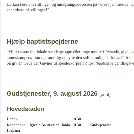
Du kan læse om stillingen og ansøgningsprocessen
på vores hjemmeside he
kandidater til stillingen!”
Hjælp baptistspejderne
”Vil du støtte din lokale spejdergruppe eller unge mødre i Rwanda, give ko
momskompensation og samtidig udnytte den sidste mulighed for at få fradr
Så giv en Gave der Gavner til spejderkorpset!
https://baptistspejder.dk/gav
Gudstjenester, 9. august 2026
(print)
Hovedstaden
Herlev
10.30
København – Iglesia Bautista de Habla
10.30
Gudstjeneste
Hispana