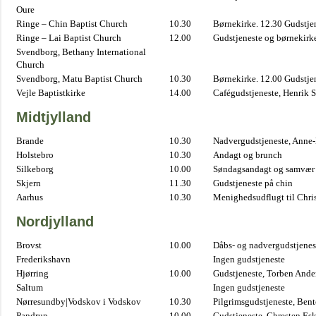
Oure
Ringe – Chin Baptist Church
10.30
Børnekirke. 12.30 Gudstje
Ringe – Lai Baptist Church
12.00
Gudstjeneste og børnekirk
Svendborg, Bethany International
Church
Svendborg, Matu Baptist Church
10.30
Børnekirke. 12.00 Gudstje
Vejle Baptistkirke
14.00
Cafégudstjeneste, Henrik 
Midtjylland
Brande
10.30
Nadvergudstjeneste, Anne
Holstebro
10.30
Andagt og brunch
Silkeborg
10.00
Søndagsandagt og samvær 
Skjern
11.30
Gudstjeneste på chin
Aarhus
10.30
Menighedsudflugt til Chris
Nordjylland
Brovst
10.00
Dåbs- og nadvergudstjenest
Frederikshavn
Ingen gudstjeneste
Hjørring
10.00
Gudstjeneste, Torben And
Saltum
Ingen gudstjeneste
Nørresundby|Vodskov i Vodskov
10.30
Pilgrimsgudstjeneste, Bent
Pandrup
10.00
Gudstjeneste, Chresten Es