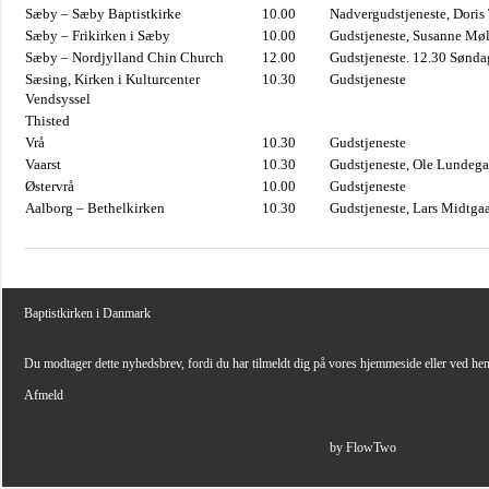
Sæby – Sæby Baptistkirke
10.00
Nadvergudstjeneste, Doris
Sæby – Frikirken i Sæby
10.00
Gudstjeneste, Susanne Møl
Sæby – Nordjylland Chin Church
12.00
Gudstjeneste. 12.30 Sønda
Sæsing, Kirken i Kulturcenter
10.30
Gudstjeneste
Vendsyssel
Thisted
Vrå
10.30
Gudstjeneste
Vaarst
10.30
Gudstjeneste, Ole Lundega
Østervrå
10.00
Gudstjeneste
Aalborg – Bethelkirken
10.30
Gudstjeneste, Lars Midtga
Baptistkirken i Danmark
Du modtager dette nyhedsbrev, fordi du har tilmeldt dig på vores hjemmeside eller ved he
Afmeld
by FlowTwo