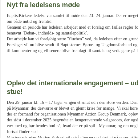
Nyt fra ledelsens møde
BaptistKirkens ledelse var samlet til møde den 23.-24. januar. Der er meget 
om både nutid og fremtid.
Gennem en periode har ledelsen arbejdet med et forslag om fælles regler f
benævnt ’Debat-, indholds- og samtalepolitik’.
Det arbejde kan vi foreløbig sætte ”flueben” ved, da ledelsen efter en grund
Forslaget vil nu blive sendt til Baptisternes Børne- og Ungdomsforbund og
til kommentering og vil senere blive fremlagt til samtale og vedtagelse på 
Oplev det internationale engagement – ud
stue!
Den 29. januar kl. 16 – 17 tager vi igen et smut ud i den store verden. De
på Myanmar, der desværre er blevet en glemt krise for mange. Vi skal hør
der er formand for organisationen Myanmar Action Group Denmark, opleve
der sidst i december 2025 begyndte en længerevarende valgproces, der ogs
vær med og hør hendes bud på, hvad der er på spil i Myanmar, og om nogle
fortsat finder sted.
Missionssekretær Morten Kofoed vil også give en opdatering på vores aktiv