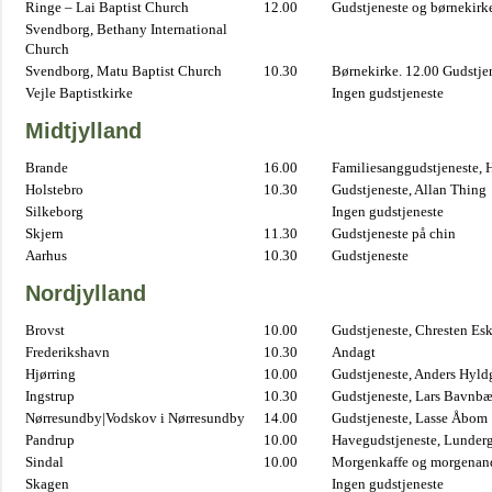
Ringe – Lai Baptist Church
12.00
Gudstjeneste og børnekirk
Svendborg, Bethany International
Church
Svendborg, Matu Baptist Church
10.30
Børnekirke. 12.00 Gudstje
Vejle Baptistkirke
Ingen gudstjeneste
Midtjylland
Brande
16.00
Familiesanggudstjeneste,
Holstebro
10.30
Gudstjeneste, Allan Thing
Silkeborg
Ingen gudstjeneste
Skjern
11.30
Gudstjeneste på chin
Aarhus
10.30
Gudstjeneste
Nordjylland
Brovst
10.00
Gudstjeneste, Chresten Es
Frederikshavn
10.30
Andagt
Hjørring
10.00
Gudstjeneste, Anders Hyl
Ingstrup
10.30
Gudstjeneste, Lars Bavnb
Nørresundby|Vodskov i Nørresundby
14.00
Gudstjeneste, Lasse Åbom
Pandrup
10.00
Havegudstjeneste, Lunderg
Sindal
10.00
Morgenkaffe og morgenand
Skagen
Ingen gudstjeneste