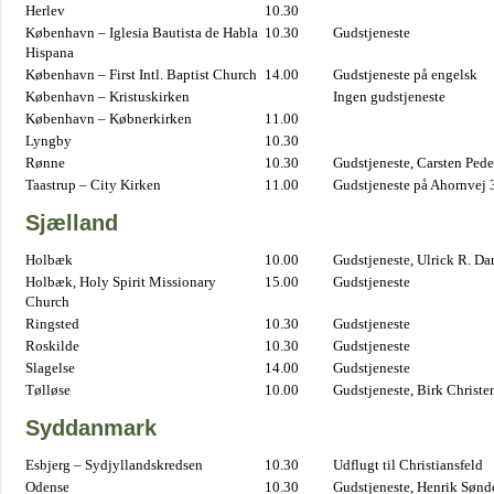
Herlev
10.30
København – Iglesia Bautista de Habla
10.30
Gudstjeneste
Hispana
København – First Intl. Baptist Church
14.00
Gudstjeneste på engelsk
København – Kristuskirken
Ingen gudstjeneste
København – Købnerkirken
11.00
Lyngby
10.30
Rønne
10.30
Gudstjeneste, Carsten Pede
Taastrup – City Kirken
11.00
Gudstjeneste på Ahornvej 
Sjælland
Holbæk
10.00
Gudstjeneste, Ulrick R. D
Holbæk, Holy Spirit Missionary
15.00
Gudstjeneste
Church
Ringsted
10.30
Gudstjeneste
Roskilde
10.30
Gudstjeneste
Slagelse
14.00
Gudstjeneste
Tølløse
10.00
Gudstjeneste, Birk Christe
Syddanmark
Esbjerg – Sydjyllandskredsen
10.30
Udflugt til Christiansfeld
Odense
10.30
Gudstjeneste, Henrik Sønd