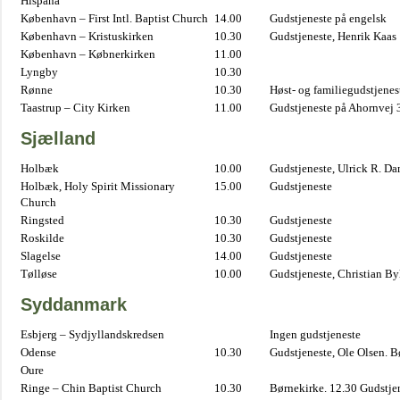
Hispana
København – First Intl. Baptist Church
14.00
Gudstjeneste på engelsk
København – Kristuskirken
10.30
Gudstjeneste, Henrik Kaas
København – Købnerkirken
11.00
Lyngby
10.30
Rønne
10.30
Høst- og familiegudstjene
Taastrup – City Kirken
11.00
Gudstjeneste på Ahornvej 
Sjælland
Holbæk
10.00
Gudstjeneste, Ulrick R. D
Holbæk, Holy Spirit Missionary
15.00
Gudstjeneste
Church
Ringsted
10.30
Gudstjeneste
Roskilde
10.30
Gudstjeneste
Slagelse
14.00
Gudstjeneste
Tølløse
10.00
Gudstjeneste, Christian B
Syddanmark
Esbjerg – Sydjyllandskredsen
Ingen gudstjeneste
Odense
10.30
Gudstjeneste, Ole Olsen. B
Oure
Ringe – Chin Baptist Church
10.30
Børnekirke. 12.30 Gudstje