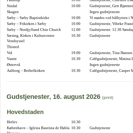
Sindal
10.00
Gudstjeneste, Gert Bjørste
Skagen
Ingen gudstjeneste
Sæby – Sæby Baptistkirke
10.00
Vi mødes ved bålhytten i 
Sæby – Frikirken i Sæby
10.00
Gudstjeneste, Vibeke Fran
Sæby – Nordjylland Chin Church
12.00
Gudstjeneste. 12.30 Sønda
Sæsing, Kirken i Kulturcenter
10.30
Gudstjeneste
Vendsyssel
Thisted
Vrå
19.00
Gudstjeneste, Tina Hansen
Vaarst
10.30
Cafégudstjeneste, Matina 
Østervrå
Ingen gudstjeneste
Aalborg – Bethelkirken
10.30
Cafégudstjeneste, Casper 
Gudstjenester, 16. august 2026
(print)
Hovedstaden
Herlev
10.30
København – Iglesia Bautista de Habla
10.30
Gudstjeneste