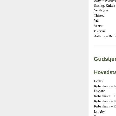
Sæby – Nordjyl
Sæsing, Kirken 
Vendsyssel
Thisted
Vrå
Vaarst
Østervrå
Aalborg – Beth
Gudstjen
Hovedst
Herlev
København – Ig
Hispana
København – Fir
København – Kr
København – K
Lyngby