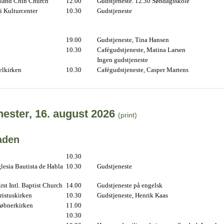
land Chin Church
12.00
Gudstjeneste. 12.30 Søndagsskole
i Kulturcenter
10.30
Gudstjeneste
19.00
Gudstjeneste, Tina Hansen
10.30
Cafégudstjeneste, Matina Larsen
Ingen gudstjeneste
elkirken
10.30
Cafégudstjeneste, Casper Martens
ester, 16. august 2026
(print)
aden
10.30
lesia Bautista de Habla
10.30
Gudstjeneste
st Intl. Baptist Church
14.00
Gudstjeneste på engelsk
istuskirken
10.30
Gudstjeneste, Henrik Kaas
øbnerkirken
11.00
10.30