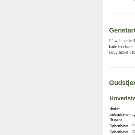
Genstar
På webmediet ba
både ledelsens
Brug linket i t
Gudstjen
Hovedst
Herlev
København – Ig
Hispana
København – Fir
København – Kr