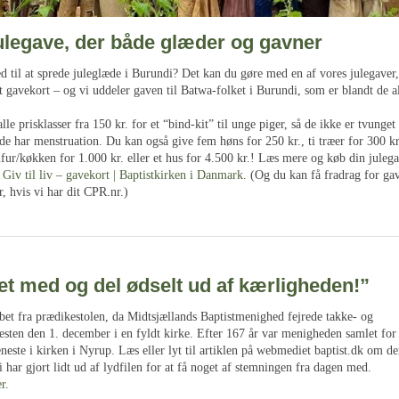
ulegave, der både glæder og gavner
d til at sprede juleglæde i Burundi? Det kan du gøre med en af vores julegaver
 gavekort – og vi uddeler gaven til Batwa-folket i Burundi, som er blandt de all
lle prisklasser fra 150 kr. for et “bind-kit” til unge piger, så de ikke er tvunget 
de har menstruation. Du kan også give fem høns for 250 kr., ti træer for 300 kr.
fur/køkken for 1.000 kr. eller et hus for 4.500 kr.! Læs mere og køb din juleg
:
Giv til liv – gavekort | Baptistkirken i Danmark
. (Og du kan få fradrag for gav
, hvis vi har dit CPR.nr.)
et med og del ødselt ud af kærligheden!”
bet fra prædikestolen, da Midtsjællands Baptistmenighed fejrede takke- og
esten den 1. december i en fyldt kirke. Efter 167 år var menigheden samlet for 
eneste i kirken i Nyrup. Læs eller lyt til artiklen på webmediet baptist.dk om de
i har gjort lidt ud af lydfilen for at få noget af stemningen fra dagen med.
er
.