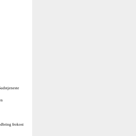
udstjeneste
en
dbring frokost