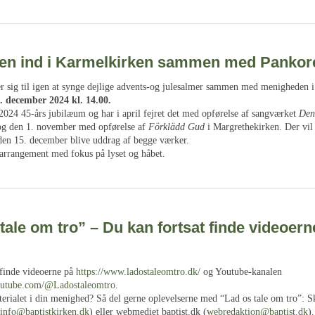
len ind i Karmelkirken sammen med Pankor
r sig til igen at synge dejlige advents-og julesalmer sammen med menigheden 
. december 2024 kl. 14.00.
 2024 45-års jubilæum og har i april fejret det med opførelse af sangværket
Den
og den 1. november med opførelse af
Förklädd Gud
i Margrethekirken. Der vil 
en 15. december blive uddrag af begge værker.
 arrangement med fokus på lyset og håbet.
tale om tro” – Du kan fortsat finde videoern
 finde videoerne på
https://www.ladostaleomtro.dk/
og Youtube-kanalen
outube.com/@Ladostaleomtro
.
erialet i din menighed? Så del gerne oplevelserne med “Lad os tale om tro”: Sk
info@baptistkirken.dk
) eller webmediet baptist.dk (
webredaktion@baptist.dk
).