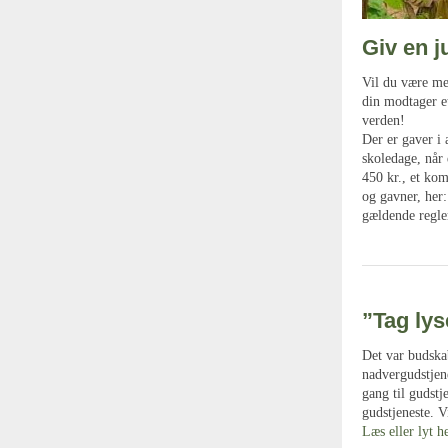
Giv en j
Vil du være me
din modtager et
verden!
Der er gaver i a
skoledage, når 
450 kr., et kom
og gavner, her
gældende regler
”Tag lys
Det var budska
nadvergudstjen
gang til gudstj
gudstjeneste. V
Læs eller lyt h