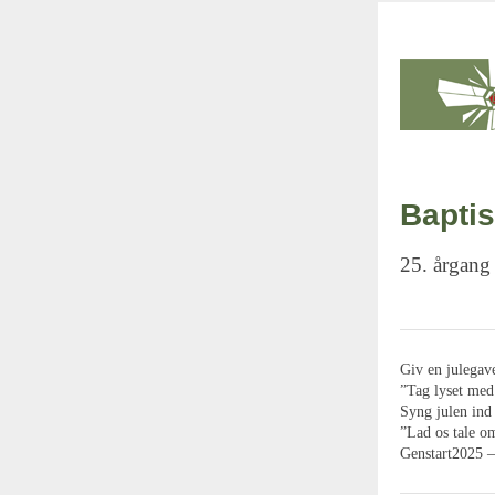
Baptis
25. årgang
Giv en julegav
”Tag lyset med
Syng julen in
”Lad os tale om
Genstart2025 –