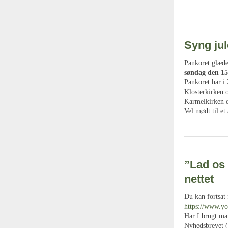
Syng ju
Pankoret glæde
søndag den 15
Pankoret har i
Klosterkirken 
Karmelkirken d
Vel mødt til et
”Lad os 
nettet
Du kan fortsat
https://www.y
Har I brugt mat
Nyhedsbrevet (