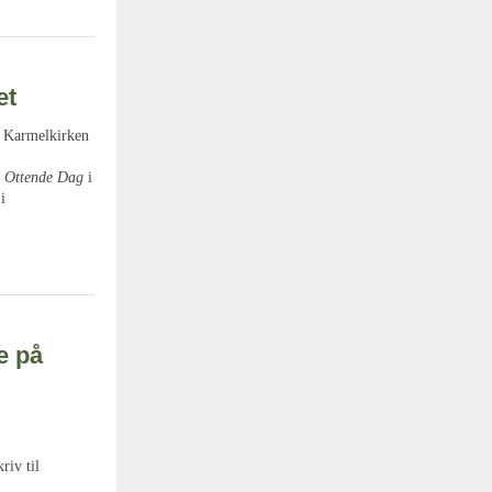
et
i Karmelkirken
 Ottende Dag
i
i
e på
riv til