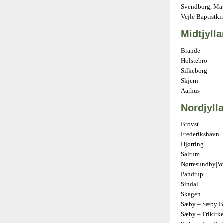
Svendborg, Mat
Vejle Baptistki
Midtjyll
Brande
Holstebro
Silkeborg
Skjern
Aarhus
Nordjyll
Brovst
Frederikshavn
Hjørring
Saltum
Nørresundby|V
Pandrup
Sindal
Skagen
Sæby – Sæby Ba
Sæby – Frikirk