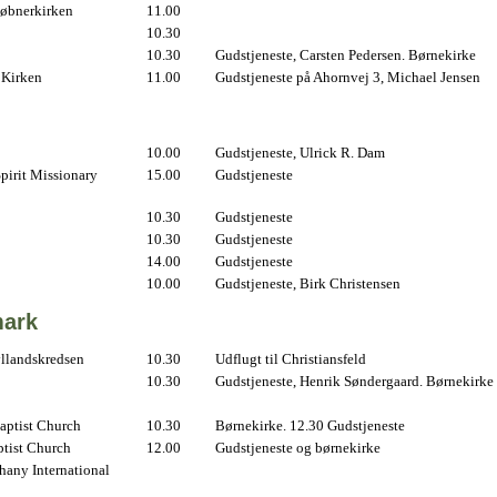
øbnerkirken
11.00
10.30
10.30
Gudstjeneste, Carsten Pedersen. Børnekirke
 Kirken
11.00
Gudstjeneste på Ahornvej 3, Michael Jensen
10.00
Gudstjeneste, Ulrick R. Dam
pirit Missionary
15.00
Gudstjeneste
10.30
Gudstjeneste
10.30
Gudstjeneste
14.00
Gudstjeneste
10.00
Gudstjeneste, Birk Christensen
ark
yllandskredsen
10.30
Udflugt til Christiansfeld
10.30
Gudstjeneste, Henrik Søndergaard. Børnekirke
aptist Church
10.30
Børnekirke. 12.30 Gudstjeneste
ptist Church
12.00
Gudstjeneste og børnekirke
hany International