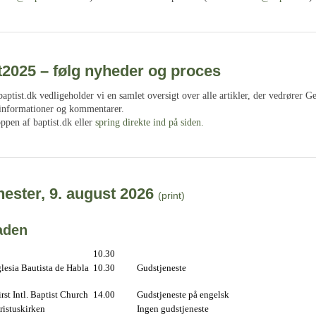
t2025 – følg nyheder og proces
ptist.dk vedligeholder vi en samlet oversigt over alle artikler, der vedrører G
 informationer og kommentarer.
oppen af baptist.dk eller
spring direkte ind på siden.
ester, 9. august 2026
(print)
aden
10.30
lesia Bautista de Habla
10.30
Gudstjeneste
st Intl. Baptist Church
14.00
Gudstjeneste på engelsk
istuskirken
Ingen gudstjeneste