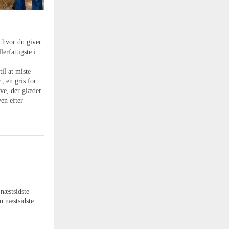
, hvor du giver
erfattigste i
til at miste
, en gris for
ave, der glæder
en efter
næstsidste
n næstsidste