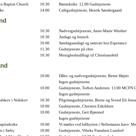
u Baptist Church
10.30
Børnekirke. 12.00 Gudstjeneste
rke
14.00
Cafégudstjeneste, Henrik Søndergaard
and
10.30
Nadvergudstjeneste, Anne-Marie Winther
10.30
Andagt og brunch
10.00
Søndagsandagt og samvær hos Esperance
11.30
Gudstjeneste på chin
10.30
Menighedsudflugt til Christiansfeld
and
10.00
Dåbs- og nadvergudstjeneste, Bente Højris
Ingen gudstjeneste
10.00
Gudstjeneste, Torben Andersen. 13.00 MCFN G
Ingen gudstjeneste
odskov i Vodskov
10.30
Pilgrimsgudstjeneste, Bente og Svend Eli Jens
10.00
Gudstjeneste, Chresten Eskildsen
10.00
Gudstjeneste, Gert Bjørsted
Ingen gudstjeneste
ptistkirke
10.00
Vi mødes ved bålhytten i Nellemanns have. Me
en i Sæby
10.00
Gudstjeneste, Vibeke Frandsen Lundorf