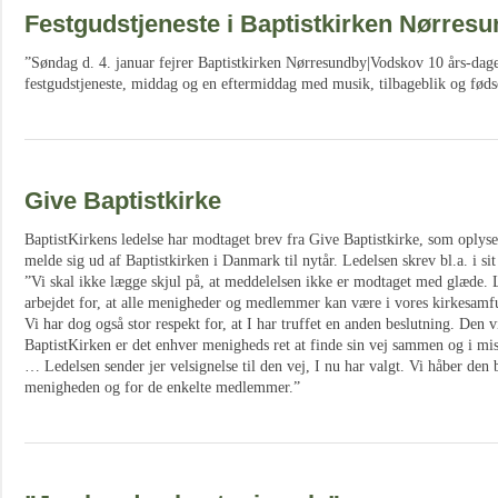
Festgudstjeneste i Baptistkirken Nørres
”Søndag d. 4. januar fejrer Baptistkirken Nørresundby|Vodskov 10 års-dag
festgudstjeneste, middag og en eftermiddag med musik, tilbageblik og føds
Give Baptistkirke
BaptistKirkens ledelse har modtaget brev fra Give Baptistkirke, som oplyser
melde sig ud af Baptistkirken i Danmark til nytår. Ledelsen skrev bl.a. i si
”Vi skal ikke lægge skjul på, at meddelelsen ikke er modtaget med glæde. 
arbejdet for, at alle menigheder og medlemmer kan være i vores kirkesamfu
Vi har dog også stor respekt for, at I har truffet en anden beslutning. Den v
BaptistKirken er det enhver menigheds ret at finde sin vej sammen og i mis
… Ledelsen sender jer velsignelse til den vej, I nu har valgt. Vi håber den bl
menigheden og for de enkelte medlemmer.”