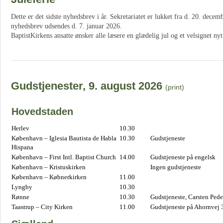
Dette er det sidste nyhedsbrev i år. Sekretariatet er lukket fra d. 20. decemb
nyhedsbrev udsendes d. 7. januar 2026.
BaptistKirkens ansatte ønsker alle læsere en glædelig jul og et velsignet nyt
Gudstjenester, 9. august 2026
(print)
Hovedstaden
Herlev
10.30
København – Iglesia Bautista de Habla
10.30
Gudstjeneste
Hispana
København – First Intl. Baptist Church
14.00
Gudstjeneste på engelsk
København – Kristuskirken
Ingen gudstjeneste
København – Købnerkirken
11.00
Lyngby
10.30
Rønne
10.30
Gudstjeneste, Carsten Pede
Taastrup – City Kirken
11.00
Gudstjeneste på Ahornvej 