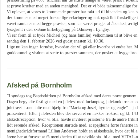
præstestilling på 40%. Michael har de sidste mange år været præst i Roskilde
at prøve kræfter med en anden menighed. Det er vi både taknemmelige for
Vi oplever, at vores to kommende præster har rakt ud til hinanden og kan s
der kommer med meget forskellige erfaringer og nok også lidt forskellige 
været samtaler med begge præster, som har været præget af åbenhed, ærligh
lysegrønt i den skønne kirkebygning på Odinsvej i Lyngby.
Vi ser frem til at byde Michael (og hans familie) velkommen til at blive en
søndag den 1. februar 2026 ved gudstjenesten kl. 10.30.
Lige nu kan ingen forudse, hvordan det vil gå eller hvorfor vi endte her. M
guddommelig visdom at sætte to præster sammen, der ønsker at bygge bro i s
Afsked på Bornholm
”I søndags tog Baptistkirken på Bornholm afsked med deres præst gennem 
Dagen begyndte festligt med en julefest med luciaoptog, julekonkurrence 
juletræet. Lone talte med hjælp fra ”Maria og Josef, hyrder og engle” – ja 
præsenteret. Efter julefesten blev der serveret en lækker frokost, og kl. 14.0
afskedsreception, hvor vi bl.a. havde inviteret præsterne fra de andre friki
lidt rørende afsked. Receptionen startede med, at spejderne førte fanerne in
menighedsrådsformand Lillian Andersen holdt en afskedstale, hvor det bl.
årene har at forsøgt at få menigheden til at udvikle sig, bl.a. med VITAL