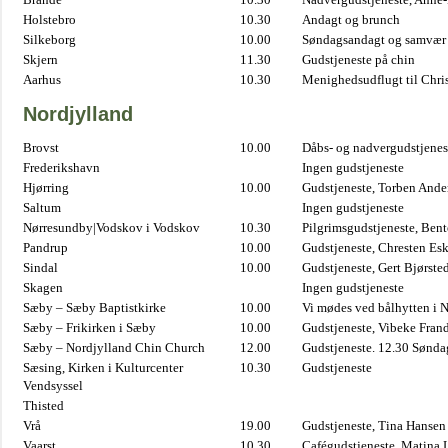
Holstebro
10.30
Andagt og brunch
Silkeborg
10.00
Søndagsandagt og samvær 
Skjern
11.30
Gudstjeneste på chin
Aarhus
10.30
Menighedsudflugt til Chris
Nordjylland
Brovst
10.00
Dåbs- og nadvergudstjenest
Frederikshavn
Ingen gudstjeneste
Hjørring
10.00
Gudstjeneste, Torben And
Saltum
Ingen gudstjeneste
Nørresundby|Vodskov i Vodskov
10.30
Pilgrimsgudstjeneste, Bent
Pandrup
10.00
Gudstjeneste, Chresten Es
Sindal
10.00
Gudstjeneste, Gert Bjørste
Skagen
Ingen gudstjeneste
Sæby – Sæby Baptistkirke
10.00
Vi mødes ved bålhytten i 
Sæby – Frikirken i Sæby
10.00
Gudstjeneste, Vibeke Fran
Sæby – Nordjylland Chin Church
12.00
Gudstjeneste. 12.30 Sønda
Sæsing, Kirken i Kulturcenter
10.30
Gudstjeneste
Vendsyssel
Thisted
Vrå
19.00
Gudstjeneste, Tina Hansen
Vaarst
10.30
Cafégudstjeneste, Matina 