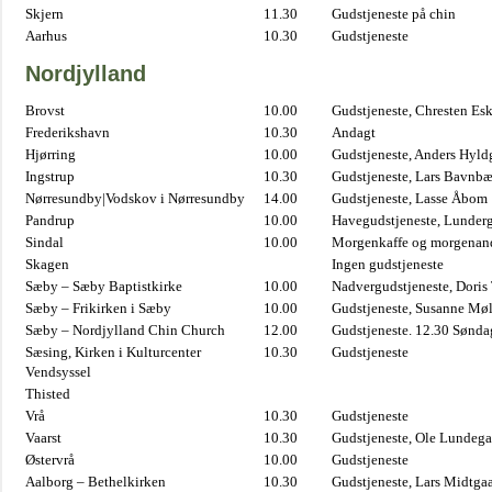
Skjern
11.30
Gudstjeneste på chin
Aarhus
10.30
Gudstjeneste
Nordjylland
Brovst
10.00
Gudstjeneste, Chresten Es
Frederikshavn
10.30
Andagt
Hjørring
10.00
Gudstjeneste, Anders Hyl
Ingstrup
10.30
Gudstjeneste, Lars Bavnb
Nørresundby|Vodskov i Nørresundby
14.00
Gudstjeneste, Lasse Åbom
Pandrup
10.00
Havegudstjeneste, Lunderg
Sindal
10.00
Morgenkaffe og morgenand
Skagen
Ingen gudstjeneste
Sæby – Sæby Baptistkirke
10.00
Nadvergudstjeneste, Doris
Sæby – Frikirken i Sæby
10.00
Gudstjeneste, Susanne Møl
Sæby – Nordjylland Chin Church
12.00
Gudstjeneste. 12.30 Sønda
Sæsing, Kirken i Kulturcenter
10.30
Gudstjeneste
Vendsyssel
Thisted
Vrå
10.30
Gudstjeneste
Vaarst
10.30
Gudstjeneste, Ole Lundega
Østervrå
10.00
Gudstjeneste
Aalborg – Bethelkirken
10.30
Gudstjeneste, Lars Midtga