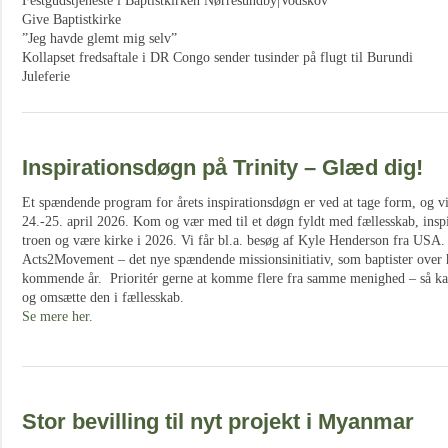
Festgudstjeneste i Baptistkirken Nørresundby|Vodskov
Give Baptistkirke
”Jeg havde glemt mig selv”
Kollapset fredsaftale i DR Congo sender tusinder på flugt til Burundi
Juleferie
Inspirationsdøgn på Trinity – Glæd dig!
Et spændende program for årets inspirationsdøgn er ved at tage form, og vi
24.-25. april 2026. Kom og vær med til et døgn fyldt med fællesskab, inspi
troen og være kirke i 2026. Vi får bl.a. besøg af Kyle Henderson fra USA
Acts2Movement – det nye spændende missionsinitiativ, som baptister over he
kommende år. Prioritér gerne at komme flere fra samme menighed – så kan
og omsætte den i fællesskab.
Se mere her.
Stor bevilling til nyt projekt i Myanmar