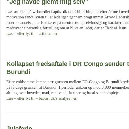
”Jeg havde glemt mig selv”
Læs artiklen på webmediet baptist.dk om Chin Chin, der efter år med overb
motivation fandt lysten til at lede igen gennem programmet Arrow Ledersk
lederuddannelse, der fokuserer på mentorstøtte, selvindsigt og karakterda
medrivende personlig fortælling om at blive en leder, der er ”ledt af Jesus, 
Læs – eller lyt til – artiklen her.
Kollapset fredsaftale i DR Congo sender tu
Burundi
Efter voldsomme kampe nær grænsen mellem DR Congo og Burundi krydsed
på få dage grænsen til Burundi. I perioder ankom op mod 8.000 mennesker
alt: tag over hovedet, mad, rent vand, latriner og basal sundhedspleje.
Læs – eller lyt til – baptist.dk’s analyse her.
Juleferie