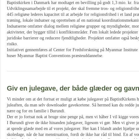
Baptistkirken i Danmark har modtaget en bevilling på godt 1,3 mio. kr. fra
Udviklingssamarbejde til et projekt, der skal fremme tros- og religionsfrih
445 religiøse lederes kapacitet til at arbejde for religionsfrihed i et land 
træning, lokale indsatser og oprettelsen af en national koordinationsmekan
Indsatserne omfatter dialog mellem religiøse grupper og myndigheder, mon
aktiviteter, der bygger tillid i konfliktområder. Fem lokalt ledede projekt
juridiske barrierer og reducere fjendtligheder. Projektet omfatter også beskytt
risiko.
Initiativet gennemføres af Center for Fredsforskning på Myanmar Institute
huser Myanmar Baptist Conventions præsteuddannelse.
Giv en julegave, der både glæder og gav
Vi minder om at det fortsat er muligt at købe julegaver på BaptistKirkens 
juleaften, da man selv downloader gavekortene. Så hermed kan du redde jul
nære og for en familie i Burundi.
Der er jo fortsat nok at bruge sine penge på, men vi håber I vil kigge vores
I Burundi giver de ikke hinanden julegaver, ligesom vi gør. Men vi giver jer
at sprede glæde med en af vores julegaver. Her kan I blandt andet hjælpe un
skoledage, når de har menstruation, fordi de ikke har råd til bind. En af vo