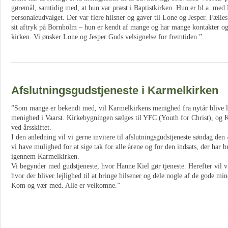
gøremål, samtidig med, at hun var præst i Baptistkirken. Hun er bl.a. me
personaleudvalget. Der var flere hilsner og gaver til Lone og Jesper. Fælles
sit aftryk på Bornholm – hun er kendt af mange og har mange kontakter og 
kirken. Vi ønsker Lone og Jesper Guds velsignelse for fremtiden.”
Afslutningsgudstjeneste i Karmelkirken
”Som mange er bekendt med, vil Karmelkirkens menighed fra nytår blive
menighed i Vaarst. Kirkebygningen sælges til YFC (Youth for Christ), og 
ved årsskiftet.
I den anledning vil vi gerne invitere til afslutningsgudstjeneste søndag den
vi have mulighed for at sige tak for alle årene og for den indsats, der har b
igennem Karmelkirken.
Vi begynder med gudstjeneste, hvor Hanne Kiel gør tjeneste. Herefter vil vi
hvor der bliver lejlighed til at bringe hilsener og dele nogle af de gode min
Kom og vær med. Alle er velkomne.”