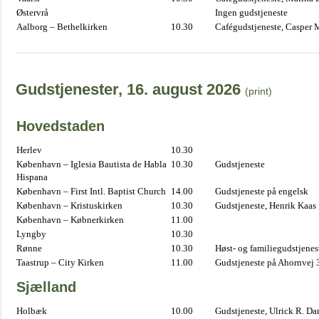
Østervrå
Ingen gudstjeneste
Aalborg – Bethelkirken
10.30
Cafégudstjeneste, Casper 
Gudstjenester, 16. august 2026
(print)
Hovedstaden
Herlev
10.30
København – Iglesia Bautista de Habla
10.30
Gudstjeneste
Hispana
København – First Intl. Baptist Church
14.00
Gudstjeneste på engelsk
København – Kristuskirken
10.30
Gudstjeneste, Henrik Kaas
København – Købnerkirken
11.00
Lyngby
10.30
Rønne
10.30
Høst- og familiegudstjene
Taastrup – City Kirken
11.00
Gudstjeneste på Ahornvej 
Sjælland
Holbæk
10.00
Gudstjeneste, Ulrick R. D