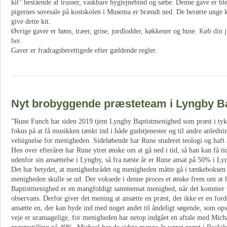
kit” bestående af trusser, vaskbare hygiejnebind og sæbe. Denne gave er ble
pigernes sovesale på kostskolen i Musema er brændt ned. De berørte unge k
give dette kit.
Øvrige gaver er høns, træer, grise, jordlodder, køkkener og huse.
Køb din j
her
.
Gaver er fradragsberettigede efter gældende regler.
Nyt brobyggende præsteteam i Lyngby Ba
”Rune Funch har siden 2019 tjent Lyngby Baptistmenighed som præst i tykt 
fokus på at få musikken tænkt ind i både gudstjenester og til andre anlednin
velsignelse for menigheden. Sideløbende har Rune studeret teologi og haft
Hen over efteråret har Rune ytret ønske om at gå ned i tid, så han kan få ti
udenfor sin ansættelse i Lyngby, så fra næste år er Rune ansat på 50% i Ly
Det har betydet, at menighedsrådet og menigheden måtte gå i tænkeboksen 
menigheden skulle se ud. Der voksede i denne proces et ønske frem om at 
Baptistmenighed er en mangfoldigt sammensat menighed, når det kommer ti
observans. Derfor giver det mening at ansætte en præst, der ikke er en ford
ansætte en, der kan byde ind med noget andet til åndeligt søgende, som o
veje er uransagelige, for menigheden har netop indgået en aftale med Mich