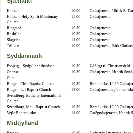
Sjælland
Holbæk
10.00
Gudstjeneste, Ulrick R. D
Holbæk, Holy Spirit Missionary
15.00
Gudstjeneste
Church
Ringsted
10.30
Gudstjeneste
Roskilde
10.30
Gudstjeneste
Slagelse
14.00
Gudstjeneste
Tølløse
10.00
Gudstjeneste, Birk Christe
Syddanmark
Esbjerg – Sydjyllandskredsen
10.30
Udflugt til Christiansfeld
Odense
10.30
Gudstjeneste, Henrik Sønd
Oure
Ringe – Chin Baptist Church
10.30
Børnekirke. 12.30 Gudstje
Ringe – Lai Baptist Church
12.00
Gudstjeneste og børnekirk
Svendborg, Bethany International
Church
Svendborg, Matu Baptist Church
10.30
Børnekirke. 12.00 Gudstje
Vejle Baptistkirke
14.00
Cafégudstjeneste, Henrik 
Midtjylland
Brande
10.30
Nadvergudstjeneste, Anne