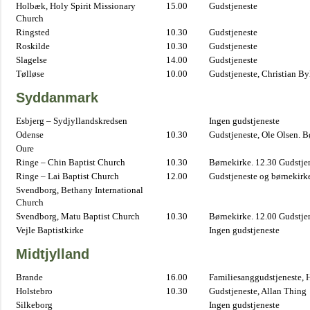
Holbæk, Holy Spirit Missionary
15.00
Gudstjeneste
Church
Ringsted
10.30
Gudstjeneste
Roskilde
10.30
Gudstjeneste
Slagelse
14.00
Gudstjeneste
Tølløse
10.00
Gudstjeneste, Christian B
Syddanmark
Esbjerg – Sydjyllandskredsen
Ingen gudstjeneste
Odense
10.30
Gudstjeneste, Ole Olsen. B
Oure
Ringe – Chin Baptist Church
10.30
Børnekirke. 12.30 Gudstje
Ringe – Lai Baptist Church
12.00
Gudstjeneste og børnekirk
Svendborg, Bethany International
Church
Svendborg, Matu Baptist Church
10.30
Børnekirke. 12.00 Gudstje
Vejle Baptistkirke
Ingen gudstjeneste
Midtjylland
Brande
16.00
Familiesanggudstjeneste,
Holstebro
10.30
Gudstjeneste, Allan Thing
Silkeborg
Ingen gudstjeneste