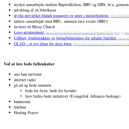
styrket samarbejde mellem BaptistKirken, BBU og DBS, bl.a. gennem 
udvikling af en bibelkasse
styrke netværket blandt teenagere og unge i menighederne
tættere samarbejde med BBU, sammen lave events (BBU)
invitere til Messy Church
Lego-arrangement
Udflugt, hjælpepakker og børnefødselsdage for udsatte familier
GLAD – et nyt tiltag for store børn
Ved at lave bede fællesskaber
sms bøn tur/retur
internet radio
gå ud og bede sammen
bede for byen, bede for byrådet
lave fælles bede initiativer (Evangelisk Alliances bedeuge)
bønnerum
tidebøn
Healing Prayer