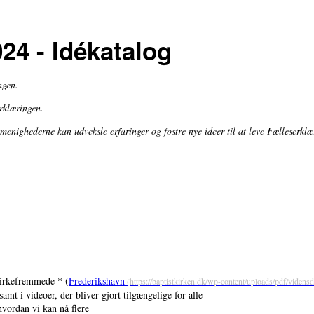
24 - Idékatalog
ngen.
rklæringen.
enighederne kan udveksle erfaringer og fostre nye ideer til at leve Fælleserklæ
kirkefremmede * (
Frederikshavn
amt i videoer, der bliver gjort tilgængelige for alle
hvordan vi kan nå flere