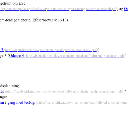
angelium om året
og
Od
em-foldige tjeneste, Efeserbrevet 4:11-13)
 3
)
ge * (
Odense 4
)
edsplantning
men
*
inger
em i gang med teologi