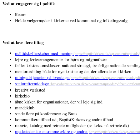
Ved at engagere sig i politik
Resam
Holde vælgermøder i kirkerne ved kommunal og folketingsvalg
Ved at lave flere tiltag
måltidsfællesskaber med mening
lejre og feriearrangementer for børn og migrantbørn
fælles kristendomsklasser, national strategi, tre årlige nationale samlin
mentorordning både for nye kristne og de, der allerede er i kirken
minigudstjenester på hverdage
senioreftermiddage
kreativt værksted
kirkebio
åbne kirken for organisationer, der vil leje sig ind
mandeklub
sende flere på konferencer og Basis
kommunikere tilbud ud, BaptistKirkens og andre tilbud
retræte, katalog med retræte muligheder (se f.eks. på retræte.dk)
mødesteder for ensomme ældre og andre