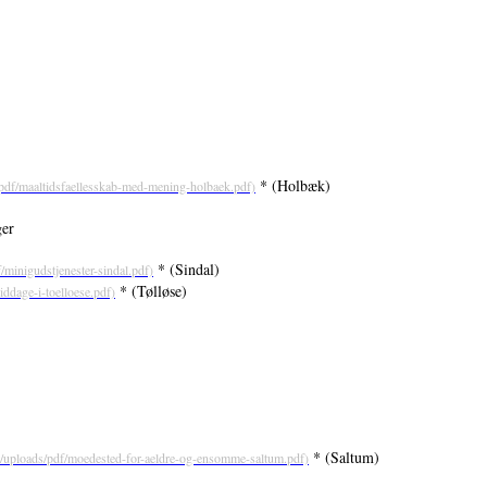
* (Holbæk)
ger
* (Sindal)
* (Tølløse)
* (Saltum)