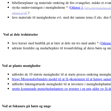
bibellæseplaner og materiale omkring de fire evangelier, måske et ev
styrke undervisningen i menighederne * (
Odense 1
)
lave materiale til menighederne evt. med det samme tema (f.eks. den f
Ved at dele trohistorier
lave kurser med henblik på at lære at dele sin tro med andre * (
Odense
udruste forældre og medarbejdere til trosudvikling af deres børn og un
Ved at plante menigheder
udfordre de 10 største menigheder til at starte proces omkring menigh
bruge Missionsforbundets model til at få økonomien til at hænge sam
udfordre lukningstruede menigheder til at investere i menighedsplantn
spotte kommende menighedsplantere og præster i en ung alder og få d
Ved at fokusere på børn og unge