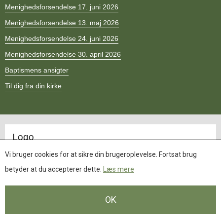
11.0:
Kalender
Menighedsforsendelse 17. juni 2026
12.0:
Inspiration
Menighedsforsendelse 13. maj 2026
13.0:
Værktøjskassen
14.0:
Mission
Menighedsforsendelse 24. juni 2026
15.0:
Om
Menighedsforsendelse 30. april 2026
BaptistKirken
16.0:
Kontakt
Baptismens ansigter
Til dig fra din kirke
Opdateret.
Logo
Vi bruger cookies for at sikre din brugeroplevelse. Fortsat brug
betyder at du accepterer dette.
Læs mere
OK