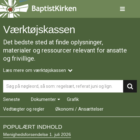
Spring
menu
over
og
Værktøjskassen
gå
til
Det bedste sted at finde oplysninger,
indhold
Vend
tilbage
materialer og ressourcer relevant for ansatte
til
og frivillige.
forsiden
Gå
1.0:
Forside
Læs mere om værktøjskassen
til
2.0:
Nyheder
vores
3.0:
Kalender
Søg
guide
4.0:
Inspiration
for
5.0:
Værktøjskassen
Seneste
Dokumenter
Grafik
tilgængelighed
6.0:
Mission
7.0:
Om
Vedtægter og regler
Økonomi / Ansættelser
BaptistKirken
8.0:
Kontakt
POPULÆRT INDHOLD
9.0:
Forside
Menighedsforsendelse 1. juli 2026
10.0:
Nyheder