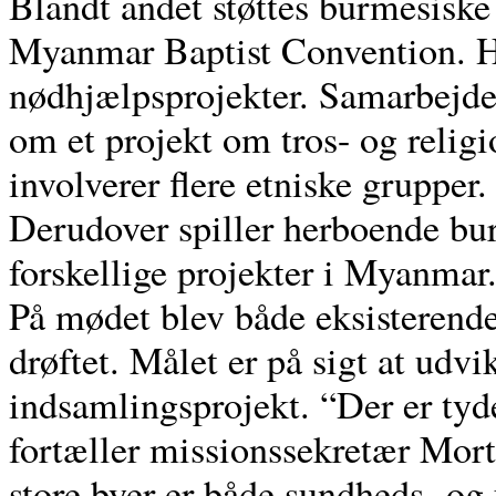
Blandt andet støttes burmesiske
Myanmar Baptist Convention. Her
nødhjælpsprojekter. Samarbejd
om et projekt om tros- og religi
involverer flere etniske grupper.
Derudover spiller herboende burm
forskellige projekter i Myanmar
På mødet blev både eksisterende
drøftet. Målet er på sigt at udvi
indsamlingsprojekt. “Der er ty
fortæller missionssekretær Mor
store byer er både sundheds- o