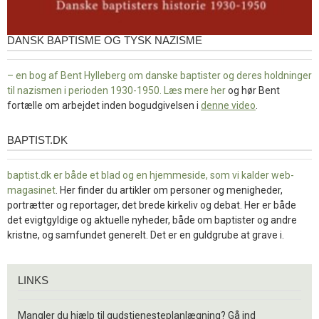
DANSK BAPTISME OG TYSK NAZISME
– en bog af Bent Hylleberg om danske baptister og deres holdninger
til nazismen i perioden 1930-1950. Læs mere
her
og hør Bent
fortælle om arbejdet inden bogudgivelsen i
denne video
.
BAPTIST.DK
baptist.dk
baptist.dk er både et blad og en
hjemmeside, som vi kalder web-
magasinet
. Her finder du artikler om personer og menigheder,
portrætter og reportager, det brede kirkeliv og debat. Her er både
det evigtgyldige og aktuelle nyheder, både om baptister og andre
kristne, og samfundet generelt. Det er en guldgrube at grave i.
Links
LINKS
Mangler du hjælp til gudstjenesteplanlægning? Gå ind