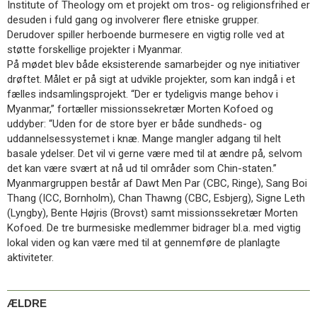
Institute of Theology om et projekt om tros- og religionsfrihed er
11.0:
Kalender
desuden i fuld gang og involverer flere etniske grupper.
12.0:
Inspiration
Derudover spiller herboende burmesere en vigtig rolle ved at
13.0:
Værktøjskassen
støtte forskellige projekter i Myanmar.
14.0:
Mission
På mødet blev både eksisterende samarbejder og nye initiativer
15.0:
Om
drøftet. Målet er på sigt at udvikle projekter, som kan indgå i et
BaptistKirken
fælles indsamlingsprojekt. “Der er tydeligvis mange behov i
16.0:
Kontakt
Myanmar,” fortæller missionssekretær Morten Kofoed og
Næste
uddyber: “Uden for de store byer er både sundheds- og
indlæg:
uddannelsessystemet i knæ. Mange mangler adgang til helt
Indkaldelse
basale ydelser. Det vil vi gerne være med til at ændre på, selvom
til
det kan være svært at nå ud til områder som Chin-staten.”
Landskonference
Myanmargruppen består af Dawt Men Par (CBC, Ringe), Sang Boi
2
Thang (ICC, Bornholm), Chan Thawng (CBC, Esbjerg), Signe Leth
den
(Lyngby), Bente Højris (Brovst) samt missionssekretær Morten
3.
Kofoed. De tre burmesiske medlemmer bidrager bl.a. med vigtig
oktober
lokal viden og kan være med til at gennemføre de planlagte
2026
Forrige
aktiviteter.
indlæg:
Få
besøg
ÆLDRE
af