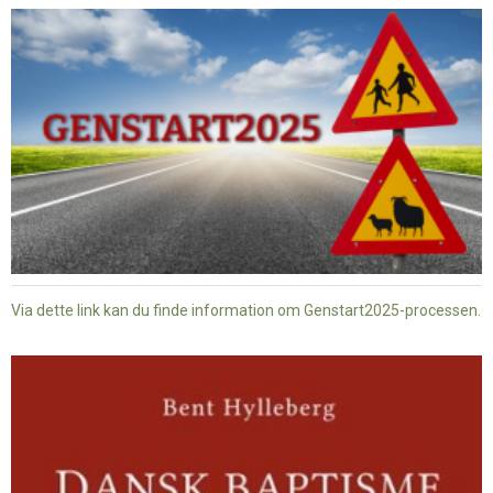
Via dette link kan du finde information om Genstart2025-processen.
Dansk
baptisme
og
tysk
nazisme