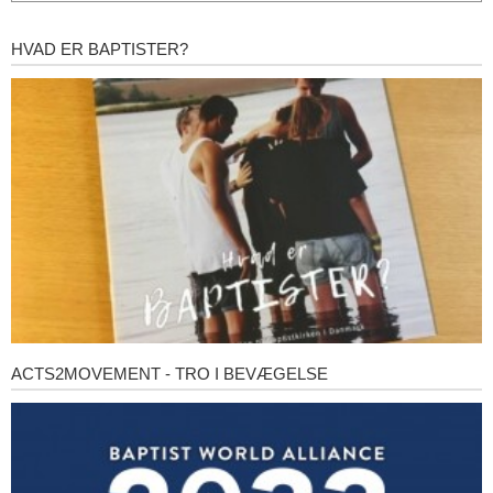
HVAD ER BAPTISTER?
Hvad
er
baptister?
ACTS2MOVEMENT - TRO I BEVÆGELSE
Acts2Movement
-
Tro
i
bevægelse