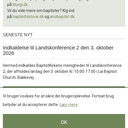
på
liturgi.dk
.
Vil du vide mere om baptister? Kig ind
på
baptisthistorie.dk
og
anabaptist.dk
.
SENESTE NYT
Seneste
nyt
1.
Indkaldelse til Landskonference 2 den 3. oktober
jul.
2026
2026
Hermed indkaldes BaptistKirkens menigheder til Landskonference
2, der afholdes lørdag den 3. oktober kl. 10.00-17.00 i Lai Baptist
Læs
Church, Bakkevej……
mere
Læs mere
Vi bruger cookies for at sikre din brugeroplevelse. Fortsat brug
betyder at du accepterer dette.
Læs mere
Se flere nyheder
OK