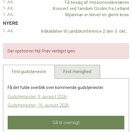
1. JUL.
Få besøg af missionssekretæren
missionssekretæren
1. JUL.
Koncert ved familien Ozolini fra Letland
1. JUL.
Myanmar er blevet en glemt krise
NYERE
1. JUL.
Indkaldelse til Landskonference 2 den 3. oktober 2026
Der opstod en fejl. Prøv venligst igen.
Find gudstjeneste
Find menighed
Få det fulde overblik over kommende gudstjenester.
Gudstjenester, 9. august 2026
Gudstjenester, 16. august 2026
Gå til oversigt