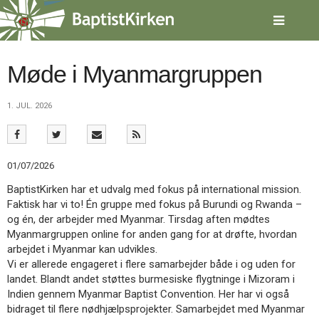
Spring
menu
over
og
gå
Møde i Myanmargruppen
til
indhold
Vend
1. JUL. 2026
tilbage
til
forsiden
Gå
1.0:
Forside
01/07/2026
til
2.0:
Nyheder
vores
3.0:
Kalender
BaptistKirken har et udvalg med fokus på international mission.
guide
4.0:
Inspiration
Faktisk har vi to! Én gruppe med fokus på Burundi og Rwanda –
for
5.0:
Værktøjskassen
og én, der arbejder med Myanmar. Tirsdag aften mødtes
tilgængelighed
6.0:
Mission
Myanmargruppen online for anden gang for at drøfte, hvordan
7.0:
Om
arbejdet i Myanmar kan udvikles.
BaptistKirken
Vi er allerede engageret i flere samarbejder både i og uden for
8.0:
Kontakt
landet. Blandt andet støttes burmesiske flygtninge i Mizoram i
Indien gennem Myanmar Baptist Convention. Her har vi også
9.0:
Forside
bidraget til flere nødhjælpsprojekter. Samarbejdet med Myanmar
10.0:
Nyheder