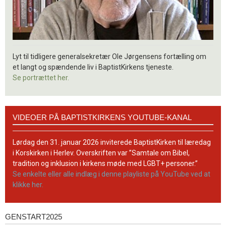
Lyt til tidligere generalsekretær Ole Jørgensens fortælling om
et langt og spændende liv i BaptistKirkens tjeneste.
Se portrættet her.
Videoer
VIDEOER PÅ BAPTISTKIRKENS YOUTUBE-KANAL
på
BaptistKirkens
YouTube-
Lørdag den 31. januar 2026 inviterede BaptistKirken til læredag
kanal
i Korskirken i Herlev. Overskriften var ”Samtale om Bibel,
tradition og inklusion i kirkens møde med LGBT+ personer.”
Se enkelte eller alle indlæg i denne playliste på YouTube ved at
klikke her.
GENSTART2025
Genstart2025