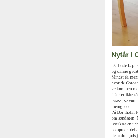
Nytår i
De fleste baptis
og online gudst
Mindst én menig
hvor de Corona-
velkommen med 
”Der er ikke s
fysisk, selvom 
menigheden.
På Bornholm fo
om søndagen. N
iværksat en udd
computer, delt
de andre gudst