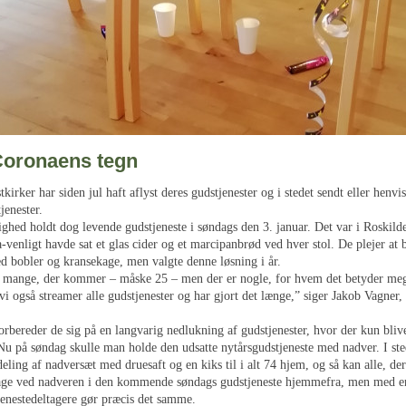
 Coronaens tegn
tkirker har siden jul haft aflyst deres gudstjenester og i stedet sendt eller henvis
jenester.
hed holdt dog levende gudstjeneste i søndags den 3. januar. Det var i Roskilde
venligt havde sat et glas cider og et marcipanbrød ved hver stol. De plejer at 
bobler og kransekage, men valgte denne løsning i år.
å mange, der kommer – måske 25 – men der er nogle, for hvem det betyder m
vi også streamer alle gudstjenester og har gjort det længe,” siger Jakob Vagner, 
rbereder de sig på en langvarig nedlukning af gudstjenester, hvor der kun blive
u på søndag skulle man holde den udsatte nytårsgudstjeneste med nadver. I ste
eling af nadversæt med druesaft og en kiks til i alt 74 hjem, og så kan alle, de
age ved nadveren i den kommende søndags gudstjeneste hjemmefra, men med en 
jenestedeltagere gør præcis det samme.