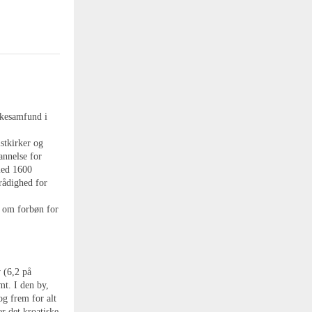
rkesamfund i
stkirker og
annelse for
med 1600
rådighed for
r om forbøn for
 (6,2 på
mt. I den by,
og frem for alt
r det kroatiske