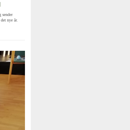
d
g sender
 det nye år.