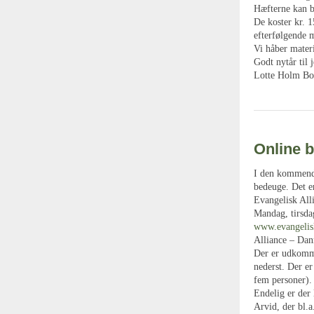
Hæfterne kan b
De koster kr. 1
efterfølgende m
Vi håber materi
Godt nytår til j
Lotte Holm Boe
Online 
I den kommende
bedeuge. Det er
Evangelisk All
Mandag, tirsda
www.evangelisk
Alliance – Da
Der er udkommet
nederst. Der 
fem personer).
Endelig er der
Arvid, der bl.a.