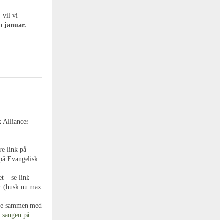
 vil vi
o januar.
 Alliances
e link på
 på Evangelisk
t – se link
r (husk nu max
ynge sammen med
g
sangen på