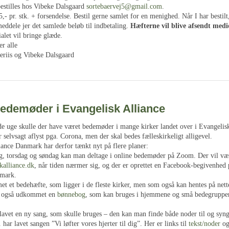
estilles hos Vibeke Dalsgaard
sortebaervej5@gmail.com
.
5,- pr. stk. + forsendelse. Bestil gerne samlet for en menighed. Når I har bestilt,
eddele jer det samlede beløb til indbetaling.
Hæfterne vil blive afsendt medi
alet vil bringe glæde.
er alle
riis og Vibeke Dalsgaard
bedemøder i Evangelisk Alliance
 uge skulle der have været bedemøder i mange kirker landet over i Evangelisk
 selvsagt aflyst pga. Corona, men der skal bedes fælleskirkeligt alligevel.
iance Danmark har derfor tænkt nyt på flere planer:
g, torsdag og søndag kan man deltage i online bedemøder på Zoom. Der vil vær
alliance.dk
, når tiden nærmer sig, og der er oprettet en Facebook-begivenhed
nmark.
 et bedehæfte, som ligger i de fleste kirker, men som også kan hentes på nette
er også udkommet en
bønnebog
, som kan bruges i hjemmene og små bedegruppe
 lavet en ny sang, som skulle bruges – den kan man finde både noder til og s
 har lavet sangen ”Vi løfter vores hjerter til dig”. Her er links til
tekst/noder
o