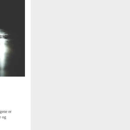
gene er
e og