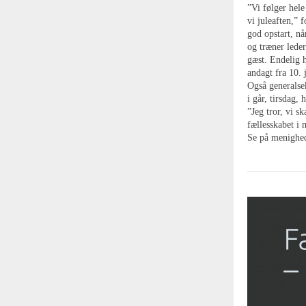
”Vi følger hele
vi juleaften,” 
god opstart, n
og træner lede
gæst. Endelig 
andagt fra 10.
Også generalse
i går, tirsdag, 
”Jeg tror, vi s
fællesskabet i 
Se på menighed