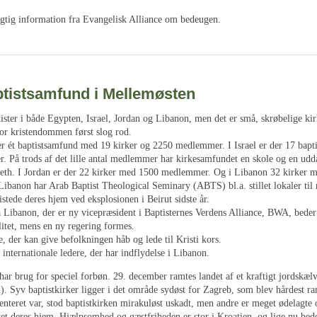
gtig information fra Evangelisk Alliance om bedeugen.
tistsamfund i Mellemøsten
ister i både Egypten, Israel, Jordan og Libanon, men det er små, skrøbelige ki
or kristendommen først slog rod.
er ét baptistsamfund med 19 kirker og 2250 medlemmer. I Israel er der 17 bapti
 På trods af det lille antal medlemmer har kirkesamfundet en skole og en udd
reth. I Jordan er der 22 kirker med 1500 medlemmer. Og i Libanon 32 kirker 
ibanon har Arab Baptist Theological Seminary (ABTS) bl.a. stillet lokaler til 
istede deres hjem ved eksplosionen i Beirut sidste år.
 Libanon, der er ny vicepræsident i Baptisternes Verdens Alliance, BWA, bede
ilitet, mens en ny regering formes.
e, der kan give befolkningen håb og lede til Kristi kors.
internationale ledere, der har indflydelse i Libanon.
ar brug for speciel forbøn. 29. december ramtes landet af et kraftigt jordskælv
). Syv baptistkirker ligger i det område sydøst for Zagreb, som blev hårdest ra
enteret var, stod baptistkirken mirakuløst uskadt, men andre er meget ødelagte 
et deres hjem. Hjælpsomhed og gæstfriheden er stor i Kroatien, og lige nu bede