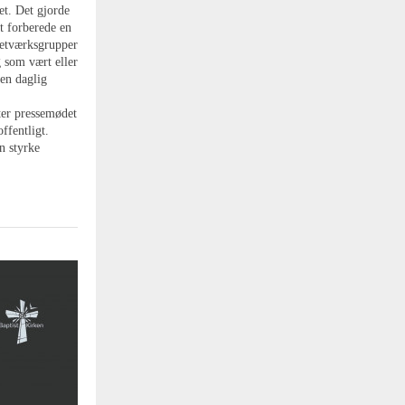
det. Det gjorde
at forberede en
netværksgrupper
 som vært eller
en daglig
ter pressemødet
offentligt.
n styrke