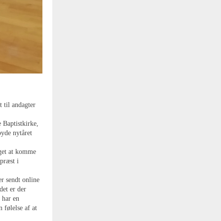
t til andagter
 Baptistkirke,
byde nytåret
eget at komme
præst i
r sendt online
det er der
r har en
følelse af at