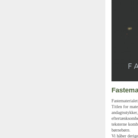
Fastema
Fastematerialet 
Titlen for mate
andagtsstykker
eftertænksomhe
teksterne kombi
børnebørn.
Vi håber derige