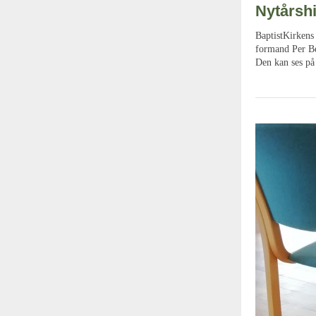
Nytårshi
BaptistKirkens 
formand Per Bec
Den kan ses p