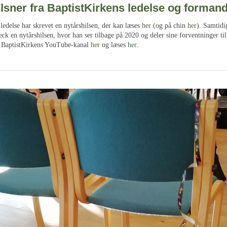
lsner fra BaptistKirkens ledelse og forman
ledelse har skrevet en nytårshilsen, der kan læses
her
(og på chin
her
). Samtidi
k en nytårshilsen, hvor han ser tilbage på 2020 og deler sine forventninger til
å BaptistKirkens YouTube-kanal
her
og læses
her
.