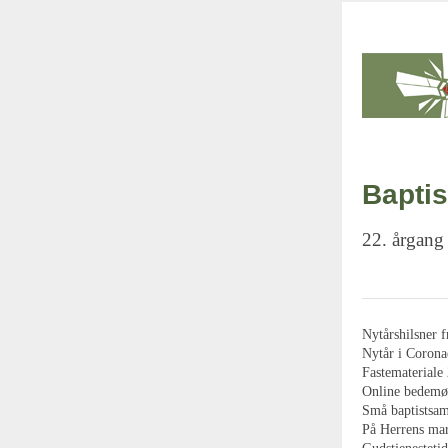
Baptis
22. årgang
Nytårshilsner 
Nytår i Corona
Fastemateriale
Online bedemød
Små baptistsa
På Herrens ma