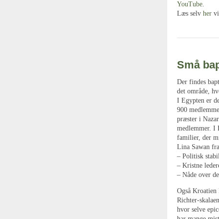
YouTube
.
Læs selv
her
vi
Små bap
Der findes bapt
det område, hv
I Egypten er d
900 medlemmer.
præster i Naza
medlemmer. I L
familier, der m
Lina Sawan fra
– Politisk stab
– Kristne leder
– Nåde over de 
Også Kroatien h
Richter-skalaen
hvor selve epic
har mange mist