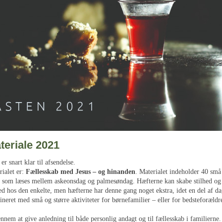
teriale 2021
er snart klar til afsendelse.
rialet er:
Fællesskab med Jesus – og hinanden
. Materialet indeholder 40 små
, som læses mellem askeonsdag og palmesøndag. Hæfterne kan skabe stilhed og
d hos den enkelte, men hæfterne har denne gang noget ekstra, idet en del af da
neret med små og større aktiviteter for børnefamilier – eller for bedsteforældr
nnem at give anledning til både personlig andagt og til fællesskab i familierne.