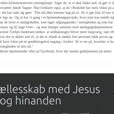
 tiden kirkeministeriets retningslinjer. Siger de, at vi skal lukke ned, så gør vi 
fortsætter Jakob Vagner. Han forklarer også, at de i Roskilde har mest fokus på 
år det kan lade sig gøre: ”Det må ikke komme bag på os. Så vi gør klar til nye 
re lige nu. Og så har vi gang i et hjemmebesøgsprojekt, hvor man kan melde sig
har de lavet et andagtshæfte, som tager udgangspunkt i menigheden og som har 
 januar og 42 dage frem – og som hænger sammen med søndagsgudstjenesterne.
kretær Torben Andersen tænker, at nedlukningen bliver mere langvarig, især ef
hvor der er skåret ned til, at det er tilladt at mødes fem personer både privat og 
kal have fokus på en genåbningsfest engang i foråret. Så vi ser på, hvordan vi ka
menigheden til den tid.”
ernes hjemmesider eller på Facebook, hvor der sendes gudstjenester på nettet.