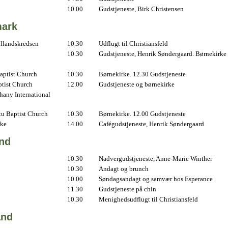
10.00
Gudstjeneste, Birk Christensen
ark
yllandskredsen
10.30
Udflugt til Christiansfeld
10.30
Gudstjeneste, Henrik Søndergaard. Børnekirke
aptist Church
10.30
Børnekirke. 12.30 Gudstjeneste
ptist Church
12.00
Gudstjeneste og børnekirke
hany International
u Baptist Church
10.30
Børnekirke. 12.00 Gudstjeneste
rke
14.00
Cafégudstjeneste, Henrik Søndergaard
and
10.30
Nadvergudstjeneste, Anne-Marie Winther
10.30
Andagt og brunch
10.00
Søndagsandagt og samvær hos Esperance
11.30
Gudstjeneste på chin
10.30
Menighedsudflugt til Christiansfeld
and