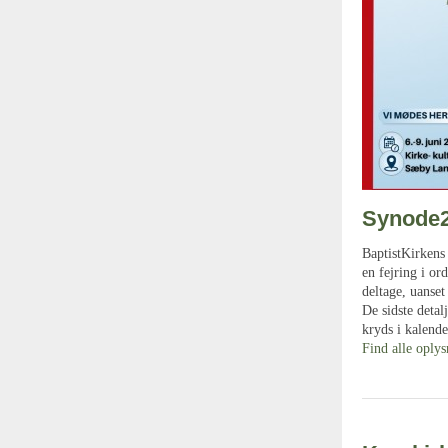
Synode
BaptistKirkens 
en fejring i or
deltage, uanset
De sidste detal
kryds i kalende
Find alle oply