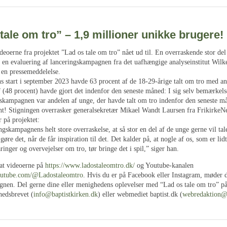
tale om tro” – 1,9 millioner unikke brugere!
eoerne fra projektet ”Lad os tale om tro” nået ud til. En overraskende stor del
r en evaluering af lanceringskampagnen fra det uafhængige analyseinstitut Wilk
i en pressemeddelelse.
 start i september 2023 havde 63 procent af de 18-29-årige talt om tro med a
 (48 procent) havde gjort det indenfor den seneste måned: I sig selv bemærkels
gskampagnen var andelen af unge, der havde talt om tro indenfor den seneste må
ent! Stigningen overrasker generalsekretær Mikael Wandt Laursen fra FrikirkeN
 på projektet:
ngskampagnens helt store overraskelse, at så stor en del af de unge gerne vil ta
 gøre det, når de får inspiration til det. Det kalder på, at nogle af os, som er lid
aringer og overvejelser om tro, tør bringe det i spil,” siger han.
sat videoerne på
https://www.ladostaleomtro.dk/
og Youtube-kanalen
outube.com/@Ladostaleomtro
. Hvis du er på Facebook eller Instagram, møder d
nen. Del gerne dine eller menighedens oplevelser med “Lad os tale om tro” på
hedsbrevet (
info@baptistkirken.dk
) eller webmediet baptist.dk (
webredaktion@b