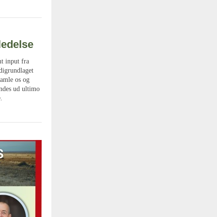
ledelse
t input fra
rdigrundlaget
samle os og
endes ud ultimo
.