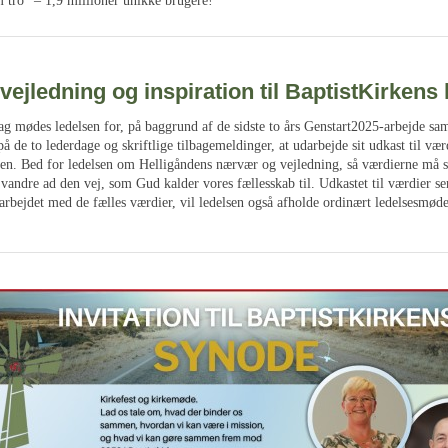
m tro” – 1,9 millioner unikke brugere!
ejledning og inspiration til BaptistKirkens 
g mødes ledelsen for, på baggrund af de sidste to års Genstart2025-arbejde sam
 de to lederdage og skriftlige tilbagemeldinger, at udarbejde sit udkast til væ
ken. Bed for ledelsen om Helligåndens nærvær og vejledning, så værdierne må 
t vandre ad den vej, som Gud kalder vores fællesskab til. Udkastet til værdier s
arbejdet med de fælles værdier, vil ledelsen også afholde ordinært ledelsesmøde