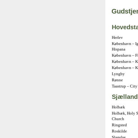
Gudstjen
Hovedst
Herlev
København – Ig
Hispana
København – Fir
København – Kr
København – K
Lyngby
Rønne
Taastrup – City
Sjælland
Holbæk
Holbæk, Holy S
Church
Ringsted
Roskilde
Slagelse