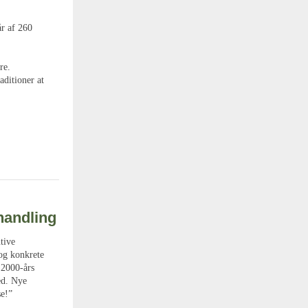
r af 260
re.
aditioner at
handling
tive
og konkrete
 2000-års
ed. Nye
se!”