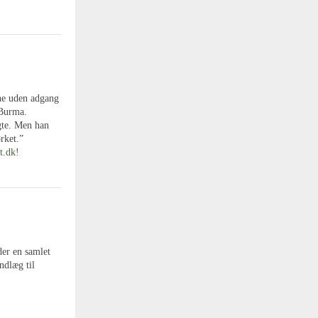
ene uden adgang
 Burma.
ygte. Men han
rket.”
t.dk!
der en samlet
ndlæg til