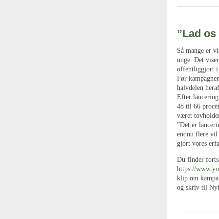
”Lad os 
Så mange er vid
unge. Det vise
offentliggjort 
Før kampagnens
halvdelen heraf
Efter lancerin
48 til 66 proc
været tovholder
”Det er lanceri
endnu flere vil
gjort vores erf
Du finder fort
https://www.y
klip om kampag
og skriv til Ny