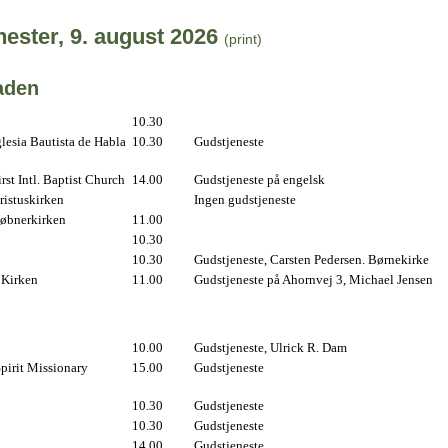
ester, 9. august 2026
(print)
aden
10.30
lesia Bautista de Habla
10.30
Gudstjeneste
st Intl. Baptist Church
14.00
Gudstjeneste på engelsk
istuskirken
Ingen gudstjeneste
øbnerkirken
11.00
10.30
10.30
Gudstjeneste, Carsten Pedersen. Børnekirke
 Kirken
11.00
Gudstjeneste på Ahornvej 3, Michael Jensen
10.00
Gudstjeneste, Ulrick R. Dam
pirit Missionary
15.00
Gudstjeneste
10.30
Gudstjeneste
10.30
Gudstjeneste
14.00
Gudstjeneste