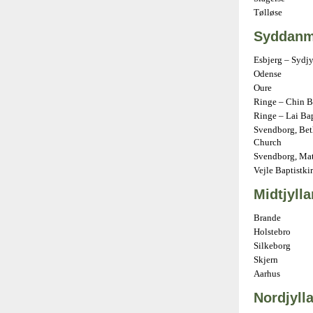
Tølløse
Syddanm
Esbjerg – Sydj
Odense
Oure
Ringe – Chin B
Ringe – Lai Ba
Svendborg, Bet
Church
Svendborg, Mat
Vejle Baptistki
Midtjyll
Brande
Holstebro
Silkeborg
Skjern
Aarhus
Nordjyll