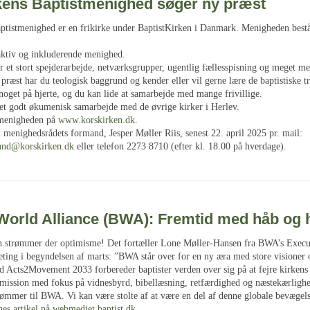
kens Baptistmenighed søger ny præst
ptistmenighed er en frikirke under BaptistKirken i Danmark. Menigheden bestå
 aktiv og inkluderende menighed.
 et stort spejderarbejde, netværksgrupper, ugentlig fællesspisning og meget me
ræst har du teologisk baggrund og kender eller vil gerne lære de baptistiske tr
noget på hjerte, og du kan lide at samarbejde med mange frivillige.
f et godt økumenisk samarbejde med de øvrige kirker i Herlev.
menigheden på
www.korskirken.dk
.
 menighedsrådets formand, Jesper Møller Riis, senest 22. april 2025 pr. mail:
and@korskirken.dk
eller telefon 2273 8710 (efter kl. 18.00 på hverdage).
 World Alliance (BWA): Fremtid med håb og 
 strømmer der optimisme! Det fortæller Lone Møller-Hansen fra BWA’s Execu
ing i begyndelsen af marts: ”BWA står over for en ny æra med store visioner 
d Acts2Movement 2033 forbereder baptister verden over sig på at fejre kirkens
mission med fokus på vidnesbyrd, bibellæsning, retfærdighed og næstekærligh
mmer til BWA. Vi kan være stolte af at være en del af denne globale bevægel
es artikel på webmediet baptist.dk
.