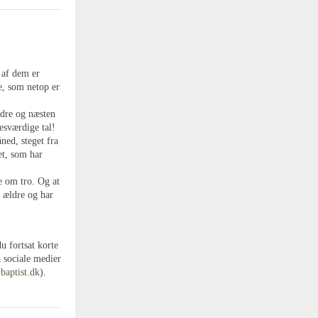
 af dem er
e, som netop er
ndre og næsten
esværdige tal!
ned, steget fra
et, som har
le om tro. Og at
t ældre og har
u fortsat korte
 sociale medier
aptist.dk
).