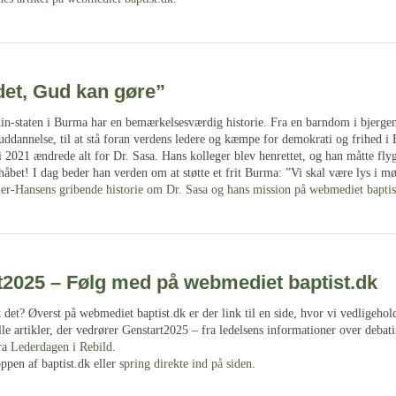
det, Gud kan gøre”
hin-staten i Burma har en bemærkelsesværdig historie. Fra en barndom i bjerg
uddannelse, til at stå foran verdens ledere og kæmpe for demokrati og frihed i
i 2021 ændrede alt for Dr. Sasa. Hans kolleger blev henrettet, og han måtte fl
håbet! I dag beder han verden om at støtte et frit Burma: ”Vi skal være lys i mø
r-Hansens gribende historie om Dr. Sasa og hans mission på webmediet baptis
t2025 – Følg med på webmediet baptist.dk
det? Øverst på webmediet baptist.dk er der link til en side, hvor vi vedligehol
lle artikler, der vedrører Genstart2025 – fra ledelsens informationer over debati
fra
Lederdagen i Rebild
.
oppen af baptist.dk eller
spring direkte ind på siden
.