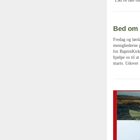
”Lad os tale o
Bed om v
Fredag og lørda
menighederne på
for BaptistKir
hjælpe os til a
marts. Udover 