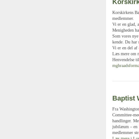
Korskir
Korskirkens Ba
medlemmer.
Vi er en glad,
Menigheden har
Som vores nye p
kende. Du har 
Vi er en del a
Læs mere om 
Henvendelse til
mghraadsform
Baptist
Fra Washington
Committee-meet
handlinger. Me
jubilæum – en 
medlemmer strø
Læs mere i Lon