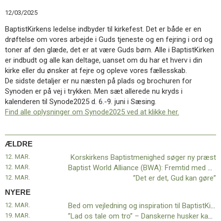
11.0:
Kalender
12/03/2025
12.0:
Inspiration
13.0:
Værktøjskassen
BaptistKirkens ledelse indbyder til kirkefest. Det er både er en
14.0:
Mission
drøftelse om vores arbejde i Guds tjeneste og en fejring i ord og
15.0:
Om
toner af den glæde, det er at være Guds børn. Alle i BaptistKirken
BaptistKirken
er indbudt og alle kan deltage, uanset om du har et hverv i din
16.0:
Kontakt
kirke eller du ønsker at fejre og opleve vores fællesskab.
De sidste detaljer er nu næsten på plads og brochuren for
Næste
Synoden er på vej i trykken. Men sæt allerede nu kryds i
indlæg:
kalenderen til Synode2025 d. 6.-9. juni i Sæsing.
Bed
Find alle oplysninger om Synode2025 ved at klikke her.
om
vejledning
og
ÆLDRE
inspiration
til
12. MAR.
Korskirkens Baptistmenighed søger ny præst
BaptistKirkens
12. MAR.
Baptist World Alliance (BWA): Fremtid med håb og handling
ledelse
Forrige
12. MAR.
”Det er det, Gud kan gøre”
indlæg:
NYERE
Korskirkens
12. MAR.
Bed om vejledning og inspiration til BaptistKirkens ledelse
Baptistmenighed
19. MAR.
”Lad os tale om tro” – Danskerne husker kampagnen
søger