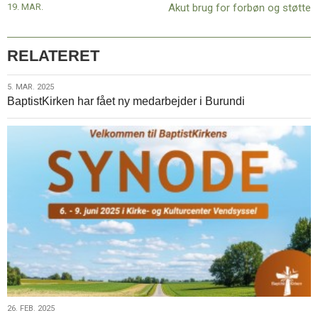
19. MAR.
Akut brug for forbøn og støtte
ny
præst
RELATERET
5.
5. MAR. 2025
BaptistKirken har fået ny medarbejder i Burundi
mar.
2025
26.
26. FEB. 2025