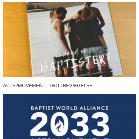
er
baptister?
ACTS2MOVEMENT - TRO I BEVÆGELSE
Acts2Movement
-
Tro
i
bevægelse