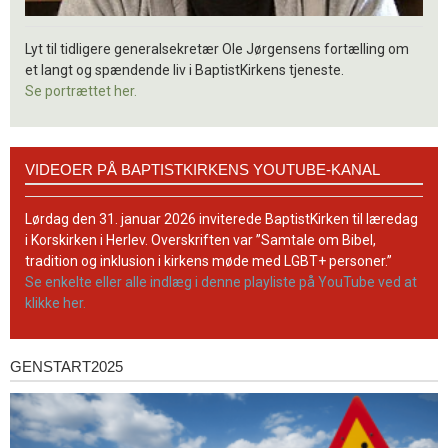
Lyt til tidligere generalsekretær Ole Jørgensens fortælling om
et langt og spændende liv i BaptistKirkens tjeneste.
Se portrættet her.
Videoer
VIDEOER PÅ BAPTISTKIRKENS YOUTUBE-KANAL
på
BaptistKirkens
YouTube-
Lørdag den 31. januar 2026 inviterede BaptistKirken til læredag
kanal
i Korskirken i Herlev. Overskriften var ”Samtale om Bibel,
tradition og inklusion i kirkens møde med LGBT+ personer.”
Se enkelte eller alle indlæg i denne playliste på YouTube ved at
klikke her.
GENSTART2025
Genstart2025