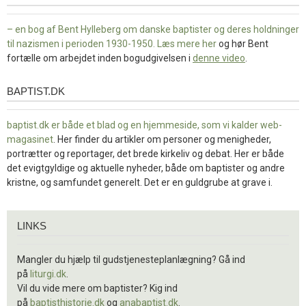
– en bog af Bent Hylleberg om danske baptister og deres holdninger
til nazismen i perioden 1930-1950. Læs mere
her
og hør Bent
fortælle om arbejdet inden bogudgivelsen i
denne video
.
BAPTIST.DK
baptist.dk
baptist.dk er både et blad og en
hjemmeside, som vi kalder web-
magasinet
. Her finder du artikler om personer og menigheder,
portrætter og reportager, det brede kirkeliv og debat. Her er både
det evigtgyldige og aktuelle nyheder, både om baptister og andre
kristne, og samfundet generelt. Det er en guldgrube at grave i.
Links
LINKS
Mangler du hjælp til gudstjenesteplanlægning? Gå ind
på
liturgi.dk
.
Vil du vide mere om baptister? Kig ind
på
baptisthistorie.dk
og
anabaptist.dk
.