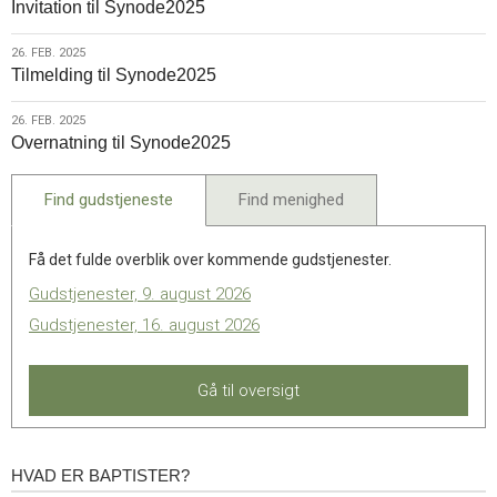
Invitation til Synode2025
feb.
2025
26.
26. FEB. 2025
Tilmelding til Synode2025
feb.
2025
26.
26. FEB. 2025
Overnatning til Synode2025
feb.
2025
Find gudstjeneste
Find menighed
Få det fulde overblik over kommende gudstjenester.
Gudstjenester, 9. august 2026
Gudstjenester, 16. august 2026
Gå til oversigt
HVAD ER BAPTISTER?
Hvad