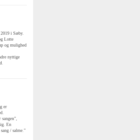
 2019 i Sæby.
og Lotte
rup og mulighed
dre nyttige
d.
g er
ed.
r sangen”,
sig. En
 sang / salme.”