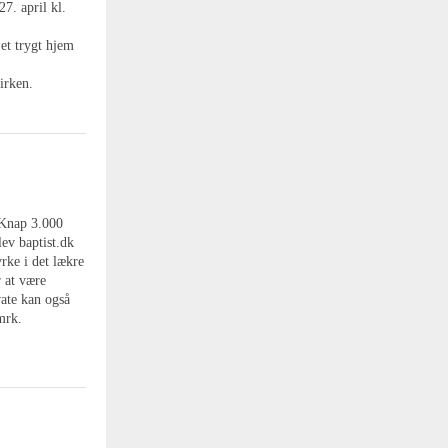
7. april kl.
et trygt hjem
irken.
. Knap 3.000
ev baptist.dk
rke i det lækre
 at være
vate kan også
mrk.