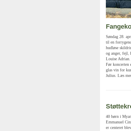
Fangeko
Søndag 28. apr
til en forrygen
hudløse skildr
og anger, fejl,
Louise Adrian.
Før koncerten 
glas vin for ku
Julius. Læs me
Støttek
40 børn i Myanm
Emmanuel Cinza
er centeret bl