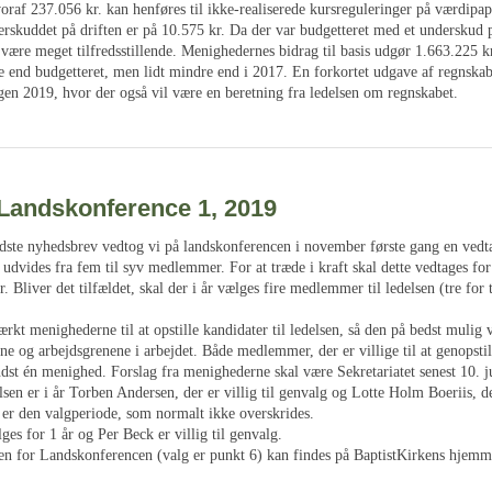
oraf 237.056 kr. kan henføres til ikke-realiserede kursreguleringer på værdipap
erskuddet på driften er på 10.575 kr. Da der var budgetteret med et underskud 
 være meget tilfredsstillende. Menighedernes bidrag til basis udgør 1.663.225 kr
 end budgetteret, men lidt mindre end i 2017. En forkortet udgave af regnskabe
gen 2019, hvor der også vil være en beretning fra ledelsen om regnskabet.
 Landskonference 1, 2019
dste nyhedsbrev vedtog vi på landskonferencen i november første gang en ved
 udvides fra fem til syv medlemmer. For at træde i kraft skal dette vedtages fo
 Bliver det tilfældet, skal der i år vælges fire medlemmer til ledelsen (tre for 
ærkt menighederne til at opstille kandidater til ledelsen, så den på bedst mulig 
e og arbejdsgrenene i arbejdet. Både medlemmer, der er villige til at genopstil
ndst én menighed. Forslag fra menighederne skal være Sekretariatet senest 10. j
elsen er i år Torben Andersen, der er villig til genvalg og Lotte Holm Boeriis, de
t er den valgperiode, som normalt ikke overskrides.
s for 1 år og Per Beck er villig til genvalg.
en for Landskonferencen (valg er punkt 6) kan findes på BaptistKirkens hjem