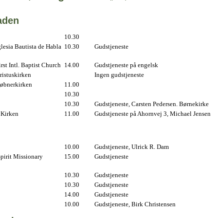
aden
10.30
lesia Bautista de Habla
10.30
Gudstjeneste
st Intl. Baptist Church
14.00
Gudstjeneste på engelsk
istuskirken
Ingen gudstjeneste
øbnerkirken
11.00
10.30
10.30
Gudstjeneste, Carsten Pedersen. Børnekirke
 Kirken
11.00
Gudstjeneste på Ahornvej 3, Michael Jensen
10.00
Gudstjeneste, Ulrick R. Dam
pirit Missionary
15.00
Gudstjeneste
10.30
Gudstjeneste
10.30
Gudstjeneste
14.00
Gudstjeneste
10.00
Gudstjeneste, Birk Christensen