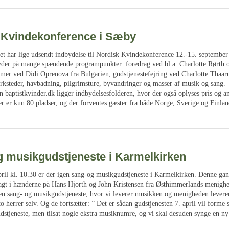
 Kvindekonference i Sæby
t har lige udsendt indbydelse til Nordisk Kvindekonference 12.-15. september
er på mange spændende programpunkter: foredrag ved bl.a. Charlotte Rørth 
imer ved Didi Oprenova fra Bulgarien, gudstjenestefejring ved Charlotte Thaa
ærksteder, havbadning, pilgrimsture, byvandringer og masser af musik og sang.
 baptistkvinder.dk ligger indbydelsesfolderen, hvor der også oplyses pris og an
r er kun 80 pladser, og der forventes gæster fra både Norge, Sverige og Finlan
g musikgudstjeneste i Karmelkirken
pril kl. 10.30 er der igen sang-og musikgudstjeneste i Karmelkirken. Denne gan
lagt i hænderne på Hans Hjorth og John Kristensen fra Østhimmerlands menigh
 en sang- og musikgudstjeneste, hvor vi leverer musikken og menigheden levere
to herrer selv. Og de fortsætter: ” Det er sådan gudstjenesten 7. april vil forme 
dstjeneste, men tilsat nogle ekstra musiknumre, og vi skal desuden synge en ny