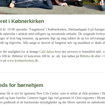
ret i Købnerkirken
il kl. 19.00 optræder ’Fangekoret’ i Købnerkirken, Shetlandsgade 6 på Amager.
de oplevelse i selskab med tidligere og nuværende indsatte. De syngende forbry
inger af livet bag tremmer, og gennem digt og sang lukker de op for selvransag
 håb og tilgivelse. Alle sange er skrevet af fangerne selv og musikken er skabt a
er der mulighed for at besøge
Café Julius
hvor der serveres et festmåltid inkl. va
n 100.kr. Billetter til koncerten 100 kr. pr. stk. kan købes på
Billetto.dk
eller i 
re på
www.koebnerkirken.dk
.
reds for børnehjem
ar får et nyt liv igennem New Life Center, som er stiftet af chin-præsten i Sk
h og hans familie. Centeret ligger lige ved grænsen til Chin-regionen i My
evet godkendt af de burmesiske myndigheder og der bliver oprettet en støttekre