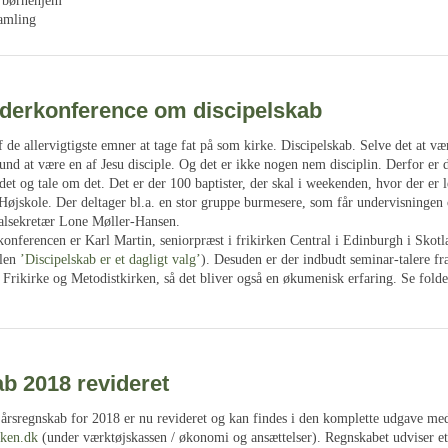
r børnehjem
amling
lederkonference om discipelskab
f de allervigtigste emner at tage fat på som kirke. Discipelskab. Selve det at væ
und at være en af Jesu disciple. Og det er ikke nogen nem disciplin. Derfor er 
det og tale om det. Det er der 100 baptister, der skal i weekenden, hvor der er
Højskole. Der deltager bl.a. en stor gruppe burmesere, som får undervisningen 
ralsekretær Lone Møller-Hansen.
konferencen er Karl Martin, seniorpræst i frikirken Central i Edinburgh i Skot
klen
’Discipelskab er et dagligt valg’
). Desuden er der indbudt seminar-talere f
Frikirke og Metodistkirken, så det bliver også en økumenisk erfaring. Se fold
b 2018 revideret
 årsregnskab for 2018 er nu revideret og kan findes i den komplette udgave med
rken.dk
(under værktøjskassen / økonomi og ansættelser). Regnskabet udviser e