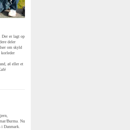
 Der er lagt op
dere deler
elser om skyld
f korleder
nd, øl eller et
Café
jern,
anmar/Burma. Nu
ds i Danmark.