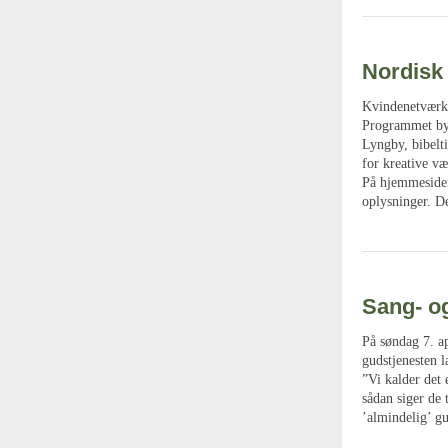
Nordisk
Kvindenetværke
Programmet byd
Lyngby, bibelt
for kreative v
På hjemmesiden
oplysninger. De
Sang- o
På søndag 7. a
gudstjenesten 
”Vi kalder det
sådan siger de 
’almindelig’ gu