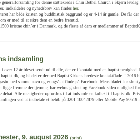
e generalforsamling for denne støttekreds i Chin Bethel Church i Skjern lørdag 2
er, indkaldelse og nyhedsbrev kan findes
her
.
teret har både kristen og buddhistisk baggrund og er 4-14 år gamle. De får der 
som er med til at sikre dem en bedre fremtid.
. 1500 kristne chin’er i Danmark, og de fleste af dem er medlemmer af BaptistK
s indsamling
u i over 12 år blevet sendt ud til alle, der er i kontakt med en baptistmenighed
baptist.dk, og bladet er dermed BaptistKirkens bredeste kontaktflade. I 2016 bl
asin med samme navn og er også at finde på Facebook. Mens bladet har sin sty
n ligge fremme derhjemme, har webmagasinet og Facebook-siden mulighed for
e debat. Alle menigheder opfordres til at indsamle en kollekt til baptist.dk. Pri
dsamlingen ved at indbetale et beløb på 3201 10042879 eller Mobile Pay 90519 
ester, 9. august 2026
(print)