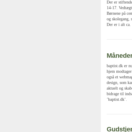
Der er stiftend
14-17. Vedtægt
Børnene på cen
og skolegang, 
Der er i alt ca
Måneden
baptist.dk er n
hjem modtager 
også et webmag
design, som ka
aktuelt og skab
bidrage til in
’baptist.dk’.
Gudstjen