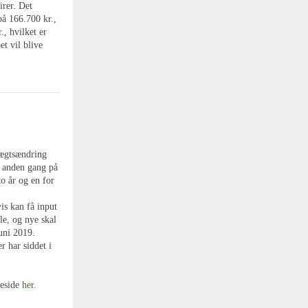
irer. Det
på 166.700 kr.,
., hvilket er
t vil blive
tægtsændring
r anden gang på
to år og en for
vis kan få input
le, og nye skal
uni 2019.
r har siddet i
meside
her
.