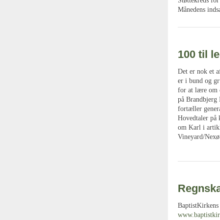
Støttekreds fo
Månedens inds
100 til 
Det er nok et a
er i bund og gr
for at lære om 
på Brandbjerg 
fortæller gene
Hovedtaler på 
om Karl i arti
Vineyard/Nexø 
Regnska
BaptistKirkens
www.baptistki