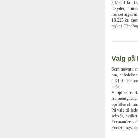
247.631 kr., hv
betyder, at und
må det siges at
13.225 kr. mere
trykt i Håndbo
Valg på
Som nævnt i si
om, at ledelsen
LK1 til sommer.
et år).
Vi opfordrer st
fra menighedern
opstilles af mi
På valg til led
seks år, hvilke
Formanden vælge
Forretningsord