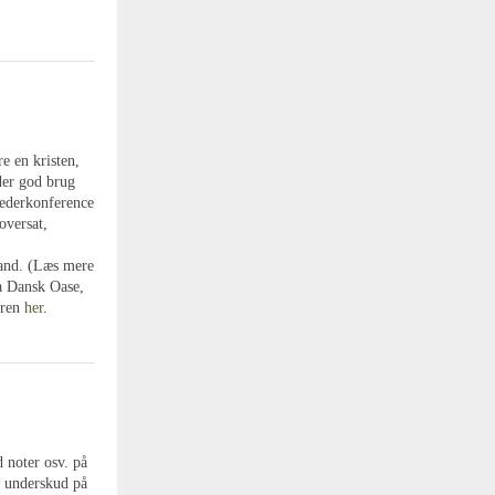
re en kristen,
der god brug
 lederkonference
oversat,
land. (Læs mere
ra Dansk Oase,
eren
her
.
 noter osv. på
t underskud på