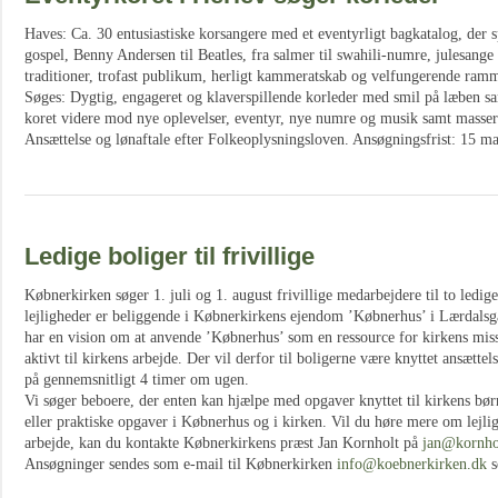
Haves: Ca. 30 entusiastiske korsangere med et eventyrligt bagkatalog, der s
gospel, Benny Andersen til Beatles, fra salmer til swahili-numre, julesange 
traditioner, trofast publikum, herligt kammeratskab og velfungerende ramm
Søges: Dygtig, engageret og klaverspillende korleder med smil på læben sam
koret videre mod nye oplevelser, eventyr, nye numre og musik samt masser
Ansættelse og lønaftale efter Folkeoplysningsloven. Ansøgningsfrist: 15 ma
Ledige boliger til frivillige
Købnerkirken søger 1. juli og 1. august frivillige medarbejdere til to ledi
lejligheder er beliggende i Købnerkirkens ejendom ’Købnerhus’ i Lærdal
har en vision om at anvende ’Købnerhus’ som en ressource for kirkens miss
aktivt til kirkens arbejde. Der vil derfor til boligerne være knyttet ansættel
på gennemsnitligt 4 timer om ugen.
Vi søger beboere, der enten kan hjælpe med opgaver knyttet til kirkens bø
eller praktiske opgaver i Købnerhus og i kirken. Vil du høre mere om lejl
arbejde, kan du kontakte Købnerkirkens præst Jan Kornholt på
jan@kornho
Ansøgninger sendes som e-mail til Købnerkirken
info@koebnerkirken.dk
s