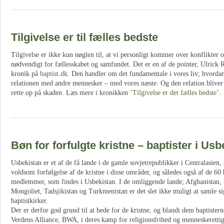
Tilgivelse er til fælles bedste
Tilgivelse er ikke kun nøglen til, at vi personligt kommer over konflikter 
nødvendigt for fællesskabet og samfundet. Det er en af de pointer, Ulric
kronik på
baptist.dk
. Den handler om det fundamentale i vores liv; hvordan 
relationen med andre mennesker – med vores næste. Og den relation bliver of
rette op på skaden. Læs mere i kronikken ’
Tilgivelse er det fælles bedste
’.
Bøn for forfulgte kristne – baptister i Usb
Usbekistan er et af de få lande i de gamle sovjetrepublikker i Centralasien
voldsom forfølgelse af de kristne i disse områder, og således også af de 60 
medlemmer, som findes i Usbekistan. I de omliggende lande; Afghanistan, 
Mongoliet, Tadsjikistan og Turkmenistan er det slet ikke muligt at samle sig
baptistkirker.
Der er derfor god grund til at bede for de kristne, og blandt dem baptisterne
Verdens Alliance, BWA, i deres kamp for religionsfrihed og menneskerettig