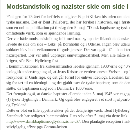
Modstandsfolk og nazister side om side
På dagen for 75-året for befrielsen udgiver BaptistKirken historien om de d
tyske nazisme. Det er Bent Hylleberg, der har forsket i historien, og i førs
som en online publikation på tirsdag den 5. maj. ”Dansk baptisme og tysk n
omfattende værk, som er spændende læsning.
Der var både modstandsfolk og folk med nazi-sympatier iblandt de danske 
levede de side om side – f.eks. på Bornholm og i Odense. Ingen blev udeluk
soldater blev budt velkommen til gudstjeneste. Der var også – få – baptister
nazistpartiet. Der var altså udpræget samvittighedsfrihed. Men alle måtte stå
krigen, slår Bent Hylleberg fast.
I kommunikationen fra kirkesamfundets ledelse igennem 1930’erne og 40’
teologisk understregning af, at Jesus Kristus er verdens eneste Frelser – og
forkynder, er Guds rige, og det går forud for enhver ideologi. Ledelsen kri
sig for tæt til en ideologi – og det gjaldt især de tyske baptister, som de da
støtte, da baptismen slog rod i Danmark i 1830’erne.
Det fremgår også, at danske baptister allerede inden 5. maj 1945 var engage
(!) tyske flygtninge i Danmark. Og også blev engageret i et stort hjælpearb
og Tyskland!
Dette er blot en lille appetitvækker på det detaljerige værk, Bent Hylleber
Steenbuch har redigeret hjemmesiden. Læs selv efter 5. maj via dette link:
http://www.danskbaptismeogtysknazisme.dk/
. Den planlagte reception i an
selvfølgelig aflyst pga Corona-krisen.