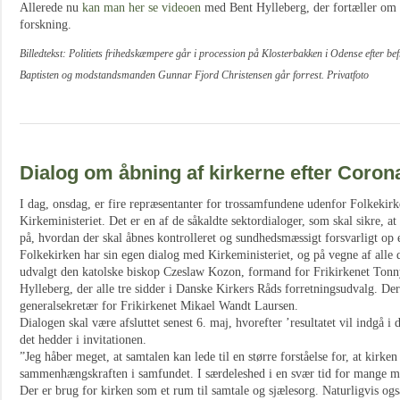
Allerede nu
kan man her se videoen
med Bent Hylleberg, der fortæller om de
forskning.
Billedtekst: Politiets frihedskæmpere går i procession på Klosterbakken i Odense efter befr
Baptisten og modstandsmanden Gunnar Fjord Christensen går forrest. Privatfoto
Dialog om åbning af kirkerne efter Coron
I dag, onsdag, er fire repræsentanter for trossamfundene udenfor Folkekir
Kirkeministeriet. Det er en af de såkaldte sektordialoger, som skal sikre, at
på, hvordan der skal åbnes kontrolleret og sundhedsmæssigt forsvarligt op
Folkekirken har sin egen dialog med Kirkeministeriet, og på vegne af alle d
udvalgt den katolske biskop Czeslaw Kozon, formand for Frikirkenet Tonny
Hylleberg, der alle tre sidder i Danske Kirkers Råds forretningsudvalg. De
generalsekretær for Frikirkenet Mikael Wandt Laursen.
Dialogen skal være afsluttet senest 6. maj, hvorefter ’resultatet vil indgå i 
det hedder i invitationen.
”Jeg håber meget, at samtalen kan lede til en større forståelse for, at kirken
sammenhængskraften i samfundet. I særdeleshed i en svær tid for mange 
Der er brug for kirken som et rum til samtale og sjælesorg. Naturligvis og