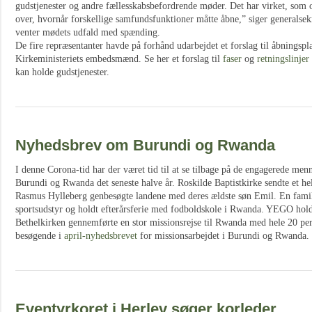
gudstjenester og andre fællesskabsbefordrende møder. Det har virket, som o
over, hvornår forskellige samfundsfunktioner måtte åbne,” siger generals
venter mødets udfald med spænding.
De fire repræsentanter havde på forhånd udarbejdet et forslag til åbningsp
Kirkeministeriets embedsmænd. Se her et forslag til
faser
og
retningslinjer
kan holde gudstjenester.
Nyhedsbrev om Burundi og Rwanda
I denne Corona-tid har der været tid til at se tilbage på de engagerede men
Burundi og Rwanda det seneste halve år. Roskilde Baptistkirke sendte et he
Rasmus Hylleberg genbesøgte landene med deres ældste søn Emil. En famil
sportsudstyr og holdt efterårsferie med fodboldskole i Rwanda. YEGO hold
Bethelkirken gennemførte en stor missionsrejse til Rwanda med hele 20 per
besøgende i
april-nyhedsbrevet
for missionsarbejdet i Burundi og Rwanda.
Eventyrkoret i Herlev søger korleder