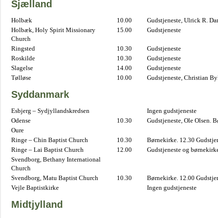
Sjælland
Holbæk
10.00
Gudstjeneste, Ulrick R. D
Holbæk, Holy Spirit Missionary
15.00
Gudstjeneste
Church
Ringsted
10.30
Gudstjeneste
Roskilde
10.30
Gudstjeneste
Slagelse
14.00
Gudstjeneste
Tølløse
10.00
Gudstjeneste, Christian B
Syddanmark
Esbjerg – Sydjyllandskredsen
Ingen gudstjeneste
Odense
10.30
Gudstjeneste, Ole Olsen. B
Oure
Ringe – Chin Baptist Church
10.30
Børnekirke. 12.30 Gudstje
Ringe – Lai Baptist Church
12.00
Gudstjeneste og børnekirk
Svendborg, Bethany International
Church
Svendborg, Matu Baptist Church
10.30
Børnekirke. 12.00 Gudstje
Vejle Baptistkirke
Ingen gudstjeneste
Midtjylland