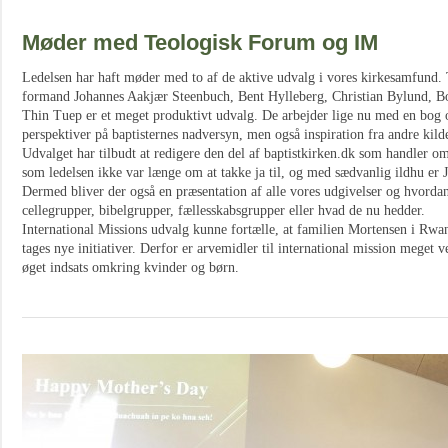
Møder med Teologisk Forum og IM
Ledelsen har haft møder med to af de aktive udvalg i vores kirkesamfund.
formand Johannes Aakjær Steenbuch, Bent Hylleberg, Christian Bylund, B
Thin Tuep er et meget produktivt udvalg. De arbejder lige nu med en bog
perspektiver på baptisternes nadversyn, men også inspiration fra andre kilde
Udvalget har tilbudt at redigere den del af baptistkirken.dk som handler om 
som ledelsen ikke var længe om at takke ja til, og med sædvanlig ildhu er 
Dermed bliver der også en præsentation af alle vores udgivelser og hvordan
cellegrupper, bibelgrupper, fællesskabsgrupper eller hvad de nu hedder.
International Missions udvalg kunne fortælle, at familien Mortensen i Rwa
tages nye initiativer. Derfor er arvemidler til international mission meget
øget indsats omkring kvinder og børn.