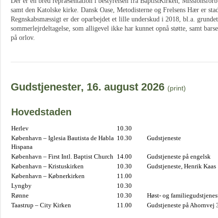
Der er en bred repræsentation i bestyrelsen fra BaptistKirken, Missionsfor
samt den Katolske kirke. Dansk Oase, Metodisterne og Frelsens Hær er st
Regnskabsmæssigt er der oparbejdet et lille underskud i 2018, bl.a. grund
sommerlejrdeltagelse, som alligevel ikke har kunnet opnå støtte, samt barse
på orlov.
Gudstjenester, 16. august 2026
(print)
Hovedstaden
Herlev
10.30
København – Iglesia Bautista de Habla
10.30
Gudstjeneste
Hispana
København – First Intl. Baptist Church
14.00
Gudstjeneste på engelsk
København – Kristuskirken
10.30
Gudstjeneste, Henrik Kaas
København – Købnerkirken
11.00
Lyngby
10.30
Rønne
10.30
Høst- og familiegudstjene
Taastrup – City Kirken
11.00
Gudstjeneste på Ahornvej 