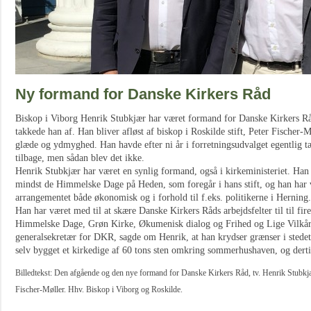
Ny formand for Danske Kirkers Råd
Biskop i Viborg Henrik Stubkjær har været formand for Danske Kirkers Råd
takkede han af. Han bliver afløst af biskop i Roskilde stift, Peter Fischer-
glæde og ydmyghed. Han havde efter ni år i forretningsudvalget egentlig tænk
tilbage, men sådan blev det ikke.
Henrik Stubkjær har været en synlig formand, også i kirkeministeriet. Han h
mindst de Himmelske Dage på Heden, som foregår i hans stift, og han har v
arrangementet både økonomisk og i forhold til f.eks. politikerne i Herning.
Han har været med til at skære Danske Kirkers Råds arbejdsfelter til til fir
Himmelske Dage, Grøn Kirke, Økumenisk dialog og Frihed og Lige Vilkår.
generalsekretær for DKR, sagde om Henrik, at han krydser grænser i stede
selv bygget et kirkedige af 60 tons sten omkring sommerhushaven, og derti
Billedtekst: Den afgående og den nye formand for Danske Kirkers Råd, tv. Henrik Stubkj
Fischer-Møller. Hhv. Biskop i Viborg og Roskilde.