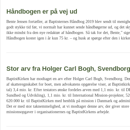
Håndbogen er på vej ud
Bente Jensen fortæller, at Baptisternes Håndbog 2019 blev sendt til menighe
godt stykke tid før, vi normalt har kunnet sende håndbøgerne ud, og det sky
ikke mindst fra den nye redaktør af håndbogen. Så tak for det, Bente,” si
Håndbogen koster igen i år kun 75 kr. – og husk at spørge efter den i kirk
Stor arv fra Holger Carl Bogh, Svendbor
BaptistKirken har modtaget en arv efter Holger Carl Bogh, Svendborg. De
af skatteregnskabet for boet, men advokatens opgørelse viser, at Baptistki
tal) 3,4 mio. kr. Efter testators ønske fordeles arven med 1,1 mio. kr. til
Sundhed og Udvikling), 1,1 mio. kr. til International Mission-projekter, 5
620.000 kr. til BaptistKirken med henblik på mission i Danmark og adminis
Det er med stor taknemmelighed, at vi modtager denne arv, der giver store 
missionsopgaver i organisationernes og BaptistKirkens arbejde.