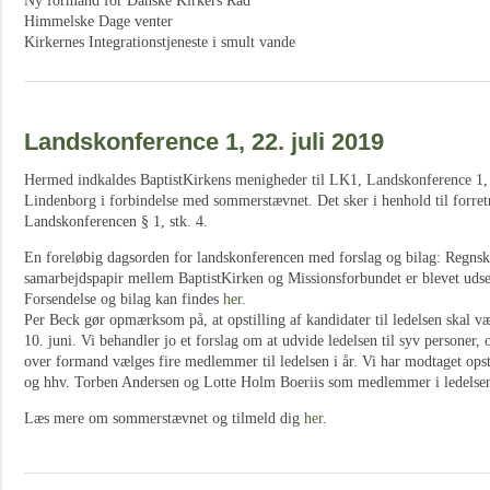
Ny formand for Danske Kirkers Råd
Himmelske Dage venter
Kirkernes Integrationstjeneste i smult vande
Landskonference 1, 22. juli 2019
Hermed indkaldes BaptistKirkens menigheder til LK1, Landskonference 1, 
Lindenborg i forbindelse med sommerstævnet. Det sker i henhold til forre
Landskonferencen § 1, stk. 4.
En foreløbig dagsorden for landskonferencen med forslag og bilag: Regnsk
samarbejdspapir mellem BaptistKirken og Missionsforbundet er blevet udse
Forsendelse og bilag kan findes
her
.
Per Beck gør opmærksom på, at opstilling af kandidater til ledelsen skal væ
10. juni. Vi behandler jo et forslag om at udvide ledelsen til syv personer, 
over formand vælges fire medlemmer til ledelsen i år. Vi har modtaget ops
og hhv. Torben Andersen og Lotte Holm Boeriis som medlemmer i ledelse
Læs mere om sommerstævnet og tilmeld dig
her
.