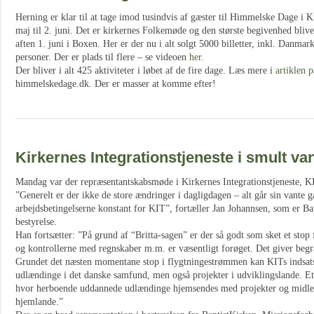
Herning er klar til at tage imod tusindvis af gæster til Himmelske Dage i K
maj til 2. juni. Det er kirkernes Folkemøde og den største begivenhed bl
aften 1. juni i Boxen. Her er der nu i alt solgt 5000 billetter, inkl. Danmar
personer. Der er plads til flere – se videoen
her
.
Der bliver i alt 425 aktiviteter i løbet af de fire dage. Læs mere i
artiklen p
himmelskedage.dk. Der er masser at komme efter!
Kirkernes Integrationstjeneste i smult va
Mandag var der repræsentantskabsmøde i Kirkernes Integrationstjeneste, K
”Generelt er der ikke de store ændringer i dagligdagen – alt går sin vante 
arbejdsbetingelserne konstant for KIT”, fortæller Jan Johannsen, som er Ba
bestyrelse.
Han fortsætter: ”På grund af “Britta-sagen” er der så godt som sket et stop 
og kontrollerne med regnskaber m.m. er væsentligt forøget. Det giver begr
Grundet det næsten momentane stop i flygtningestrømmen kan KITs indsat
udlændinge i det danske samfund, men også projekter i udviklingslande. Et
hvor herboende uddannede udlændinge hjemsendes med projekter og midler
hjemlande.”