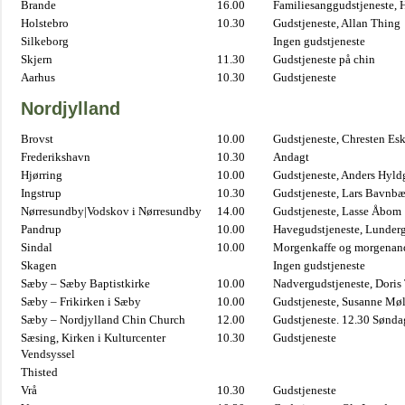
Brande
16.00
Familiesanggudstjeneste,
Holstebro
10.30
Gudstjeneste, Allan Thing
Silkeborg
Ingen gudstjeneste
Skjern
11.30
Gudstjeneste på chin
Aarhus
10.30
Gudstjeneste
Nordjylland
Brovst
10.00
Gudstjeneste, Chresten Es
Frederikshavn
10.30
Andagt
Hjørring
10.00
Gudstjeneste, Anders Hyl
Ingstrup
10.30
Gudstjeneste, Lars Bavnb
Nørresundby|Vodskov i Nørresundby
14.00
Gudstjeneste, Lasse Åbom
Pandrup
10.00
Havegudstjeneste, Lunderg
Sindal
10.00
Morgenkaffe og morgenand
Skagen
Ingen gudstjeneste
Sæby – Sæby Baptistkirke
10.00
Nadvergudstjeneste, Doris
Sæby – Frikirken i Sæby
10.00
Gudstjeneste, Susanne Møl
Sæby – Nordjylland Chin Church
12.00
Gudstjeneste. 12.30 Sønda
Sæsing, Kirken i Kulturcenter
10.30
Gudstjeneste
Vendsyssel
Thisted
Vrå
10.30
Gudstjeneste