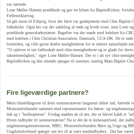
var rørende.
Lone Møller-Hansen prædikede og gav en hilsen fra BaptistKirken, fortal
Fælleserklæring.
Så gik turen til Esbjerg, hvor der først var gudstjeneste med Chin Baptist
folkekirke. Også her var der uddeling af røde og hvide roser, men Lotte o
prædikede generalsekretæren. Bagefter var der møde med ledelsen fra CBC,
med ledelsen i Chin Christian Association, Danmark, CCA-DK. De er inde 
fremtiden, og ville gerne drøfte mulighederne for et tættere samarbejde me
”Vi oplever et tæt fællesskab med chin-menighederne og er glade for dere
taknemmelighed,” siger Lone Møller-Hansen. Der er i alt syv chin-menigh
BaptistKirken og den ottende optages til sommer, nemlig Matu Baptist Chu
Fire ligeværdige partnere?
Mens tilmeldingerne til årets sommerstævne langsomt tikker ind, hævede r
Missionsforbundet sammen med repræsentanter fra børne- og ungdomsorgan
lidt op i ”helikopteren”. Fredag mødtes de til det, der er blevet kaldt et ”
Hvem indbyder til sommerstævne? Nu er det de to kirkesamfund, der indbyd
ungdomsorganisationerne; MBU, Missionsforbundets Børn og Unge og BBU
Ungdomsforbund spørger om lov til at være medindbydere. Det har været dr