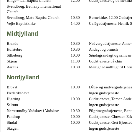
Ringe – Lai Baptist Church
12.00
Gudstjeneste og børnekirk
Svendborg, Bethany International
Church
Svendborg, Matu Baptist Church
10.30
Børnekirke. 12.00 Gudstje
Vejle Baptistkirke
14.00
Cafégudstjeneste, Henrik 
Midtjylland
Brande
10.30
Nadvergudstjeneste, Anne
Holstebro
10.30
Andagt og brunch
Silkeborg
10.00
Søndagsandagt og samvær 
Skjern
11.30
Gudstjeneste på chin
Aarhus
10.30
Menighedsudflugt til Chris
Nordjylland
Brovst
10.00
Dåbs- og nadvergudstjenest
Frederikshavn
Ingen gudstjeneste
Hjørring
10.00
Gudstjeneste, Torben And
Saltum
Ingen gudstjeneste
Nørresundby|Vodskov i Vodskov
10.30
Pilgrimsgudstjeneste, Bent
Pandrup
10.00
Gudstjeneste, Chresten Es
Sindal
10.00
Gudstjeneste, Gert Bjørste
Skagen
Ingen gudstjeneste