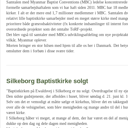
Samtalen med Myanmar Baptist Conventions (MBC) ledelse koncentrerede s
formelle samarbejdsaftalem som vi har haft siden 2011. MBC har 18 medl
kirker. I alt er der mere end 1,7 millioner medlemmer i MBC. Samtalen dr
relativt lille baptistkirke samarbejder med en meget større kirke med mange
prioritere både græsrodsaktiviteter (fx konkrete indsamlinger til internt fo
overordnede projekter som det omtalte ToRF-projekt.
Det blev også til samtaler med MBCs udviklingsafdeling om nye projektakti
vilkår, Myanmar oplever.
Morten bringer en stor hilsen med hjem til alle os her i Danmark. Det bety
omslutter dem i forbøn i disse svære tider.
Silkeborg Baptistkirke solgt
”Baptistkirken på Ewaldsvej i Silkeborg er nu solgt. Overdragelse til ny eje
Den sidste gudstjeneste, der afholdes i huset, bliver søndag d. 21. juni kl. 
Selv om det er vemodigt at måtte sælge et kirkehus, bliver det en takkeguds
over alle de velsignelser, som blev menigheden og mange andre til del i hu
været kirke.
I Silkeborg håber vi meget, at mange af dem, der har været en del af menigh
dukke op den dag og dele dagen med menigheden.