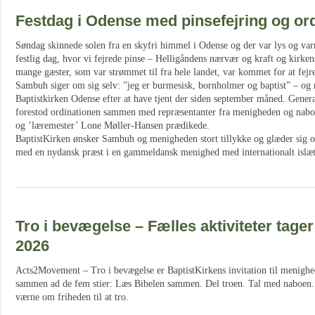
Festdag i Odense med pinsefejring og or
Søndag skinnede solen fra en skyfri himmel i Odense og der var lys og va
festlig dag, hvor vi fejrede pinse – Helligåndens nærvær og kraft og kirken
mange gæster, som var strømmet til fra hele landet, var kommet for at fej
Sambuh siger om sig selv: ”jeg er burmesisk, bornholmer og baptist” – og n
Baptistkirken Odense efter at have tjent der siden september måned. Gener
forestod ordinationen sammen med repræsentanter fra menigheden og na
og ’læremester’ Lone Møller-Hansen prædikede.
BaptistKirken ønsker Sambuh og menigheden stort tillykke og glæder sig o
med en nydansk præst i en gammeldansk menighed med internationalt islæt
Tro i bevægelse – Fælles aktiviteter tager 
2026
Acts2Movement – Tro i bevægelse er BaptistKirkens invitation til menighe
sammen ad de fem stier: Læs Bibelen sammen. Del troen. Tal med naboen.
værne om friheden til at tro.