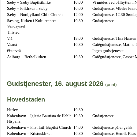
Sæby – Sæby Baptistkirke
10.00
Vi mødes ved bålhytten i 
Sæby – Frikirken i Sæby
10.00
Gudstjeneste, Vibeke Fran
Sæby – Nordjylland Chin Church
12.00
Gudstjeneste. 12.30 Sønda
Sæsing, Kirken i Kulturcenter
10.30
Gudstjeneste
Vendsyssel
Thisted
Vrå
19.00
Gudstjeneste, Tina Hansen
Vaarst
10.30
Cafégudstjeneste, Matina 
Østervrå
Ingen gudstjeneste
Aalborg – Bethelkirken
10.30
Cafégudstjeneste, Casper 
Gudstjenester, 16. august 2026
(print)
Hovedstaden
Herlev
10.30
København – Iglesia Bautista de Habla
10.30
Gudstjeneste
Hispana
København – First Intl. Baptist Church
14.00
Gudstjeneste på engelsk
København – Kristuskirken
10.30
Gudstjeneste, Henrik Kaas