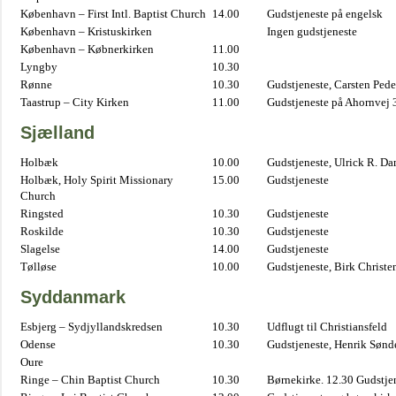
København – First Intl. Baptist Church
14.00
Gudstjeneste på engelsk
København – Kristuskirken
Ingen gudstjeneste
København – Købnerkirken
11.00
Lyngby
10.30
Rønne
10.30
Gudstjeneste, Carsten Pede
Taastrup – City Kirken
11.00
Gudstjeneste på Ahornvej 
Sjælland
Holbæk
10.00
Gudstjeneste, Ulrick R. D
Holbæk, Holy Spirit Missionary
15.00
Gudstjeneste
Church
Ringsted
10.30
Gudstjeneste
Roskilde
10.30
Gudstjeneste
Slagelse
14.00
Gudstjeneste
Tølløse
10.00
Gudstjeneste, Birk Christe
Syddanmark
Esbjerg – Sydjyllandskredsen
10.30
Udflugt til Christiansfeld
Odense
10.30
Gudstjeneste, Henrik Sønd
Oure
Ringe – Chin Baptist Church
10.30
Børnekirke. 12.30 Gudstje