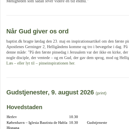
Menigheden som sådan lever videre en tid endnu.”
Når Gud giver os ord
baptist.dk bragte lørdag den 23. maj en inspirationsartikel om den første p
Apostlenes Gerninger 2, Helligåndens komme og tro i bevægelse i dag. På 
denne måde: ”På den første pinsedag i Jerusalem var der ikke en kirke, der 
nogle disciple, der ventede – og en Gud, der gav dem sprog, mod og Helli
Læs – eller lyt til – pinseinspirationen her.
Gudstjenester, 9. august 2026
(print)
Hovedstaden
Herlev
10.30
København – Iglesia Bautista de Habla
10.30
Gudstjeneste
Hispana