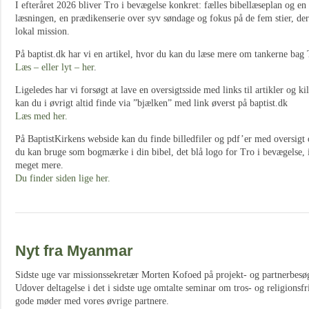
I efteråret 2026 bliver Tro i bevægelse konkret: fælles bibellæseplan og e
læsningen, en prædikenserie over syv søndage og fokus på de fem stier, der h
lokal mission.
På baptist.dk har vi en artikel, hvor du kan du læse mere om tankerne bag 
Læs – eller lyt – her
.
Ligeledes har vi forsøgt at lave en oversigtsside med links til artikler og k
kan du i øvrigt altid finde via ”bjælken” med link øverst på baptist.dk
Læs med her.
På BaptistKirkens webside kan du finde billedfiler og pdf’er med oversigt o
du kan bruge som bogmærke i din bibel, det blå logo for Tro i bevægelse,
meget mere.
Du finder siden lige her.
Nyt fra Myanmar
Sidste uge var missionssekretær Morten Kofoed på projekt- og partnerbes
Udover deltagelse i det i sidste uge omtalte seminar om tros- og religions
gode møder med vores øvrige partnere.