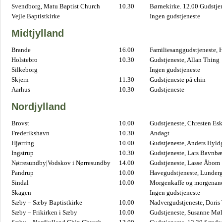
Svendborg, Matu Baptist Church
10.30
Børnekirke. 12.00 Gudstje
Vejle Baptistkirke
Ingen gudstjeneste
Midtjylland
Brande
16.00
Familiesanggudstjeneste,
Holstebro
10.30
Gudstjeneste, Allan Thing
Silkeborg
Ingen gudstjeneste
Skjern
11.30
Gudstjeneste på chin
Aarhus
10.30
Gudstjeneste
Nordjylland
Brovst
10.00
Gudstjeneste, Chresten Es
Frederikshavn
10.30
Andagt
Hjørring
10.00
Gudstjeneste, Anders Hyl
Ingstrup
10.30
Gudstjeneste, Lars Bavnb
Nørresundby|Vodskov i Nørresundby
14.00
Gudstjeneste, Lasse Åbom
Pandrup
10.00
Havegudstjeneste, Lunderg
Sindal
10.00
Morgenkaffe og morgenand
Skagen
Ingen gudstjeneste
Sæby – Sæby Baptistkirke
10.00
Nadvergudstjeneste, Doris
Sæby – Frikirken i Sæby
10.00
Gudstjeneste, Susanne Møl