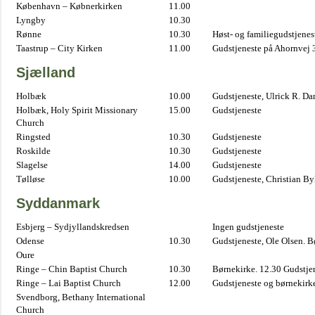
København – Købnerkirken
11.00
Lyngby
10.30
Rønne
10.30
Høst- og familiegudstjene
Taastrup – City Kirken
11.00
Gudstjeneste på Ahornvej 
Sjælland
Holbæk
10.00
Gudstjeneste, Ulrick R. D
Holbæk, Holy Spirit Missionary
15.00
Gudstjeneste
Church
Ringsted
10.30
Gudstjeneste
Roskilde
10.30
Gudstjeneste
Slagelse
14.00
Gudstjeneste
Tølløse
10.00
Gudstjeneste, Christian B
Syddanmark
Esbjerg – Sydjyllandskredsen
Ingen gudstjeneste
Odense
10.30
Gudstjeneste, Ole Olsen. B
Oure
Ringe – Chin Baptist Church
10.30
Børnekirke. 12.30 Gudstje
Ringe – Lai Baptist Church
12.00
Gudstjeneste og børnekirk
Svendborg, Bethany International
Church