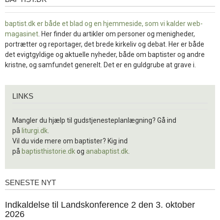
baptist.dk
baptist.dk er både et blad og en
hjemmeside, som vi kalder web-
magasinet
. Her finder du artikler om personer og menigheder,
portrætter og reportager, det brede kirkeliv og debat. Her er både
det evigtgyldige og aktuelle nyheder, både om baptister og andre
kristne, og samfundet generelt. Det er en guldgrube at grave i.
Links
LINKS
Mangler du hjælp til gudstjenesteplanlægning? Gå ind
på
liturgi.dk
.
Vil du vide mere om baptister? Kig ind
på
baptisthistorie.dk
og
anabaptist.dk
.
SENESTE NYT
Seneste
nyt
1.
Indkaldelse til Landskonference 2 den 3. oktober
jul.
2026