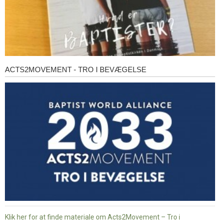
ACTS2MOVEMENT - TRO I BEVÆGELSE
Acts2Movement
-
Tro
i
bevægelse
Klik her for at finde materiale om Acts2Movement – Tro i