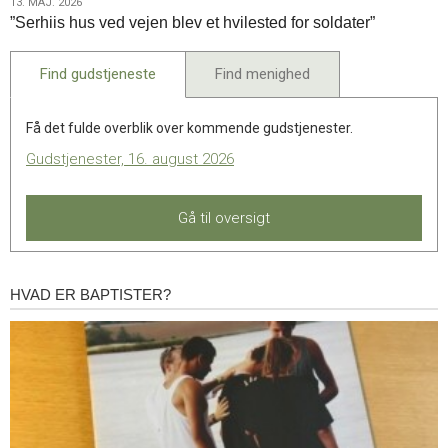
13.
13. MAJ. 2026
”Serhiis hus ved vejen blev et hvilested for soldater”
maj.
2026
Find gudstjeneste
Find menighed
Få det fulde overblik over kommende gudstjenester.
Gudstjenester, 16. august 2026
Gå til oversigt
HVAD ER BAPTISTER?
Hvad
er
baptister?