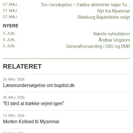
efteråret
27. MAJ.
Tro i bevægelse – Fælles aktiviteter tager form i efteråret 2026
2026
27. MAJ.
Nyt fra Myanmar
27. MAJ.
Silkeborg Baptistkirke solgt
NYERE
3. JUN.
Næste nyhedsbrev
3. JUN.
Åndbar Ungdom
3. JUN.
Generalforsamling i CKU og DMR
RELATERET
20.
20. MAJ. 2026
Læserundersøgelse om baptist.dk
maj.
2026
20.
20. MAJ. 2026
”Et sted at trække vejret igen”
maj.
2026
13.
13. MAJ. 2026
Morten Kofoed til Myanmar
maj.
2026