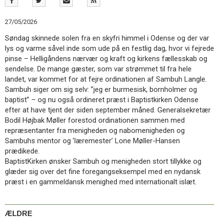
11.0:
Kalender
12.0:
Inspiration
27/05/2026
13.0:
Værktøjskassen
14.0:
Mission
Søndag skinnede solen fra en skyfri himmel i Odense og der var
15.0:
Om
lys og varme såvel inde som ude på en festlig dag, hvor vi fejrede
BaptistKirken
pinse – Helligåndens nærvær og kraft og kirkens fællesskab og
16.0:
Kontakt
sendelse. De mange gæster, som var strømmet til fra hele
landet, var kommet for at fejre ordinationen af Sambuh Langle.
Næste
Sambuh siger om sig selv: ”jeg er burmesisk, bornholmer og
indlæg:
baptist” – og nu også ordineret præst i Baptistkirken Odense
Næste
efter at have tjent der siden september måned. Generalsekretær
nyhedsbrev
Forrige
Bodil Højbak Møller forestod ordinationen sammen med
indlæg:
repræsentanter fra menigheden og nabomenigheden og
Tro
Sambuhs mentor og ’læremester’ Lone Møller-Hansen
i
prædikede.
bevægelse
BaptistKirken ønsker Sambuh og menigheden stort tillykke og
–
glæder sig over det fine foregangseksempel med en nydansk
Fælles
præst i en gammeldansk menighed med internationalt islæt.
aktiviteter
tager
form
ÆLDRE
i