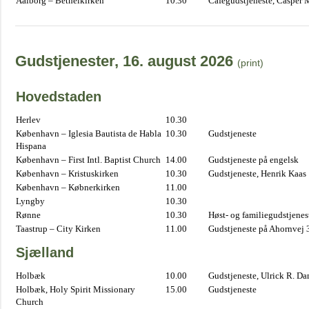
Aalborg – Bethelkirken
10.30
Cafégudstjeneste, Casper 
Gudstjenester, 16. august 2026
(print)
Hovedstaden
Herlev
10.30
København – Iglesia Bautista de Habla
10.30
Gudstjeneste
Hispana
København – First Intl. Baptist Church
14.00
Gudstjeneste på engelsk
København – Kristuskirken
10.30
Gudstjeneste, Henrik Kaas
København – Købnerkirken
11.00
Lyngby
10.30
Rønne
10.30
Høst- og familiegudstjene
Taastrup – City Kirken
11.00
Gudstjeneste på Ahornvej 
Sjælland
Holbæk
10.00
Gudstjeneste, Ulrick R. D
Holbæk, Holy Spirit Missionary
15.00
Gudstjeneste
Church