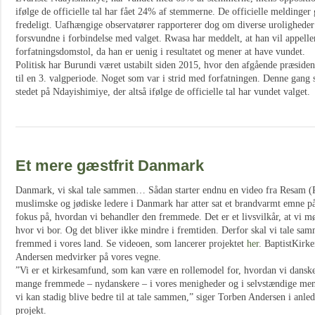
ifølge de officielle tal har fået 24% af stemmerne. De officielle meldinger g
fredeligt. Uafhængige observatører rapporterer dog om diverse uroligheder
forsvundne i forbindelse med valget. Rwasa har meddelt, at han vil appellere
forfatningsdomstol, da han er uenig i resultatet og mener at have vundet.
Politisk har Burundi været ustabilt siden 2015, hvor den afgående præsident
til en 3. valgperiode. Noget som var i strid med forfatningen. Denne gang 
stedet på Ndayishimiye, der altså ifølge de officielle tal har vundet valget.
Et mere gæstfrit Danmark
Danmark, vi skal tale sammen… Sådan starter endnu en video fra Resam (
muslimske og jødiske ledere i Danmark har atter sat et brandvarmt emne 
fokus på, hvordan vi behandler den fremmede. Det er et livsvilkår, at vi 
hvor vi bor. Og det bliver ikke mindre i fremtiden. Derfor skal vi tale sa
fremmed i vores land. Se videoen, som lancerer projektet
her
. BaptistKirk
Andersen medvirker på vores vegne.
”Vi er et kirkesamfund, som kan være en rollemodel for, hvordan vi dansk
mange fremmede – nydanskere – i vores menigheder og i selvstændige menig
vi kan stadig blive bedre til at tale sammen,” siger Torben Andersen i anl
projekt.