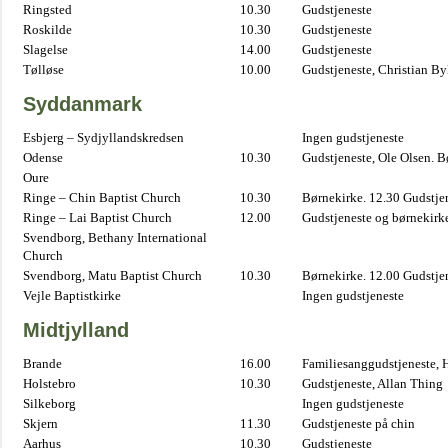
Ringsted
10.30
Gudstjeneste
Roskilde
10.30
Gudstjeneste
Slagelse
14.00
Gudstjeneste
Tølløse
10.00
Gudstjeneste, Christian B
Syddanmark
Esbjerg – Sydjyllandskredsen
Ingen gudstjeneste
Odense
10.30
Gudstjeneste, Ole Olsen. B
Oure
Ringe – Chin Baptist Church
10.30
Børnekirke. 12.30 Gudstje
Ringe – Lai Baptist Church
12.00
Gudstjeneste og børnekirk
Svendborg, Bethany International
Church
Svendborg, Matu Baptist Church
10.30
Børnekirke. 12.00 Gudstje
Vejle Baptistkirke
Ingen gudstjeneste
Midtjylland
Brande
16.00
Familiesanggudstjeneste,
Holstebro
10.30
Gudstjeneste, Allan Thing
Silkeborg
Ingen gudstjeneste
Skjern
11.30
Gudstjeneste på chin
Aarhus
10.30
Gudstjeneste