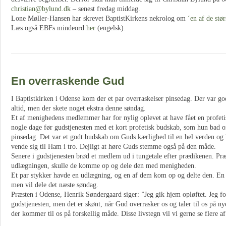
christian@bylund.dk
– senest fredag middag.
Lone Møller-Hansen har skrevet BaptistKirkens nekrolog om
‘en af de stør
Læs også EBFs mindeord
her
(engelsk).
En overraskende Gud
I Baptistkirken i Odense kom der et par overraskelser pinsedag. Der var 
altid, men der skete noget ekstra denne søndag.
Et af menighedens medlemmer har for nylig oplevet at have fået en profet
nogle dage før gudstjenesten med et kort profetisk budskab, som hun bad om
pinsedag. Det var et godt budskab om Guds kærlighed til en hel verden og 
vende sig til Ham i tro. Dejligt at høre Guds stemme også på den måde.
Senere i gudstjenesten brød et medlem ud i tungetale efter prædikenen. Pr
udlægningen, skulle de komme op og dele den med menigheden.
Et par stykker havde en udlægning, og en af dem kom op og delte den. En
men vil dele det næste søndag.
Præsten i Odense, Henrik Søndergaard siger: ”Jeg gik hjem opløftet. Jeg f
gudstjenesten, men det er skønt, når Gud overrasker os og taler til os på 
der kommer til os på forskellig måde. Disse livstegn vil vi gerne se flere af