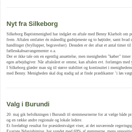
Nyt fra Silkeborg
Silkeborg Baptistmenighed har indgået en aftale med Benny Klarholt om præ
frem. Aftalen omfatter én månedlig gudstjeneste og to højtider, samt hvad
handlinger (bryllupper, begravelser). Desuden er der afsat et antal timer til
fællesskabsarrangementer o.a.
Der er ikke tale om en egentlig ansættelse, men menigheden ”køber” timer 
egen arbejdsgiver. Når aftaleåret er omme, kan aftalen evt. forlænges med y
I Silkeborg glæder man sig til større stabilitet og kontinuitet i menighedens
med Benny. Menigheden skal dog stadig ud at finde prædikanter ’i løs vægt’ 
Valg i Burundi
20. maj gik befolkningen i Burundi til stemmeurnerne for at vælge både 
og en række andre regionale og lokale ledere.
Et foreløbigt resultat for præsidentvalget viser, at det nuværende regeringsp
Evariste Ndayishimiye, har vundet med 69% af stemmerne, mens oppositi