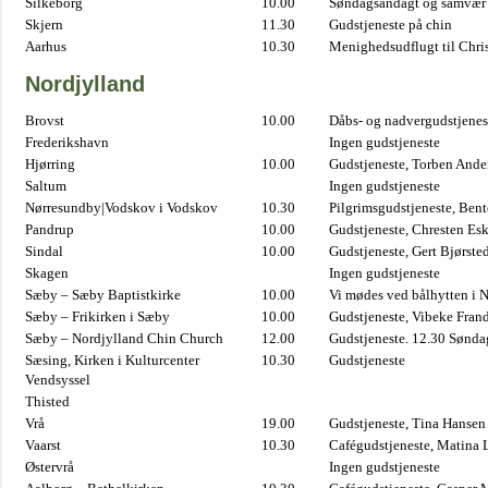
Silkeborg
10.00
Søndagsandagt og samvær 
Skjern
11.30
Gudstjeneste på chin
Aarhus
10.30
Menighedsudflugt til Chris
Nordjylland
Brovst
10.00
Dåbs- og nadvergudstjenest
Frederikshavn
Ingen gudstjeneste
Hjørring
10.00
Gudstjeneste, Torben And
Saltum
Ingen gudstjeneste
Nørresundby|Vodskov i Vodskov
10.30
Pilgrimsgudstjeneste, Bent
Pandrup
10.00
Gudstjeneste, Chresten Es
Sindal
10.00
Gudstjeneste, Gert Bjørste
Skagen
Ingen gudstjeneste
Sæby – Sæby Baptistkirke
10.00
Vi mødes ved bålhytten i 
Sæby – Frikirken i Sæby
10.00
Gudstjeneste, Vibeke Fran
Sæby – Nordjylland Chin Church
12.00
Gudstjeneste. 12.30 Sønda
Sæsing, Kirken i Kulturcenter
10.30
Gudstjeneste
Vendsyssel
Thisted
Vrå
19.00
Gudstjeneste, Tina Hansen
Vaarst
10.30
Cafégudstjeneste, Matina 
Østervrå
Ingen gudstjeneste