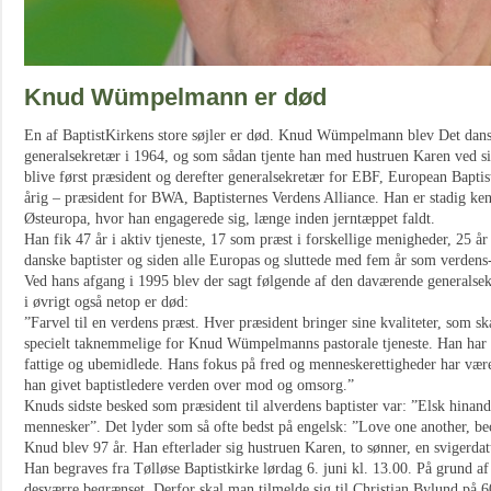
Knud Wümpelmann er død
En af BaptistKirkens store søjler er død. Knud Wümpelmann blev Det dans
generalsekretær i 1964, og som sådan tjente han med hustruen Karen ved sin
blive først præsident og derefter generalsekretær for EBF, European Baptis
årig – præsident for BWA, Baptisternes Verdens Alliance. Han er stadig ken
Østeuropa, hvor han engagerede sig, længe inden jerntæppet faldt.
Han fik 47 år i aktiv tjeneste, 17 som præst i forskellige menigheder, 25 år
danske baptister og siden alle Europas og sluttede med fem år som verdens
Ved hans afgang i 1995 blev der sagt følgende af den daværende generals
i øvrigt også netop er død:
”Farvel til en verdens præst. Hver præsident bringer sine kvaliteter, som s
specielt taknemmelige for Knud Wümpelmanns pastorale tjeneste. Han har v
fattige og ubemidlede. Hans fokus på fred og menneskerettigheder har være
han givet baptistledere verden over mod og omsorg.”
Knuds sidste besked som præsident til alverdens baptister var: ”Elsk hinan
mennesker”. Det lyder som så ofte bedst på engelsk: ”Love one another, be
Knud blev 97 år. Han efterlader sig hustruen Karen, to sønner, en svigerda
Han begraves fra Tølløse Baptistkirke lørdag 6. juni kl. 13.00. På grund af
desværre begrænset. Derfor skal man tilmelde sig til Christian Bylund på 6