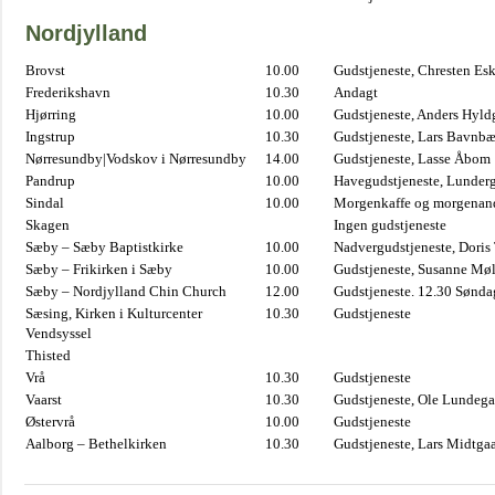
Nordjylland
Brovst
10.00
Gudstjeneste, Chresten Es
Frederikshavn
10.30
Andagt
Hjørring
10.00
Gudstjeneste, Anders Hyl
Ingstrup
10.30
Gudstjeneste, Lars Bavnb
Nørresundby|Vodskov i Nørresundby
14.00
Gudstjeneste, Lasse Åbom
Pandrup
10.00
Havegudstjeneste, Lunderg
Sindal
10.00
Morgenkaffe og morgenand
Skagen
Ingen gudstjeneste
Sæby – Sæby Baptistkirke
10.00
Nadvergudstjeneste, Doris
Sæby – Frikirken i Sæby
10.00
Gudstjeneste, Susanne Møl
Sæby – Nordjylland Chin Church
12.00
Gudstjeneste. 12.30 Sønda
Sæsing, Kirken i Kulturcenter
10.30
Gudstjeneste
Vendsyssel
Thisted
Vrå
10.30
Gudstjeneste
Vaarst
10.30
Gudstjeneste, Ole Lundega
Østervrå
10.00
Gudstjeneste
Aalborg – Bethelkirken
10.30
Gudstjeneste, Lars Midtga