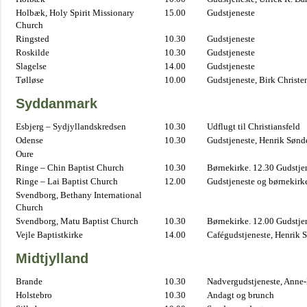
Holbæk, Holy Spirit Missionary
15.00
Gudstjeneste
Church
Ringsted
10.30
Gudstjeneste
Roskilde
10.30
Gudstjeneste
Slagelse
14.00
Gudstjeneste
Tølløse
10.00
Gudstjeneste, Birk Christe
Syddanmark
Esbjerg – Sydjyllandskredsen
10.30
Udflugt til Christiansfeld
Odense
10.30
Gudstjeneste, Henrik Sønd
Oure
Ringe – Chin Baptist Church
10.30
Børnekirke. 12.30 Gudstje
Ringe – Lai Baptist Church
12.00
Gudstjeneste og børnekirk
Svendborg, Bethany International
Church
Svendborg, Matu Baptist Church
10.30
Børnekirke. 12.00 Gudstje
Vejle Baptistkirke
14.00
Cafégudstjeneste, Henrik 
Midtjylland
Brande
10.30
Nadvergudstjeneste, Anne
Holstebro
10.30
Andagt og brunch