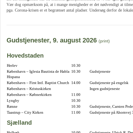
Vær dog opmærksom på, at i mange menigheder er det nødvendigt at tilmelde
pga. Corona-krisen er et begrænset antal pladser. Undersøg derfor de lokale
Gudstjenester, 9. august 2026
(print)
Hovedstaden
Herlev
10.30
København – Iglesia Bautista de Habla
10.30
Gudstjeneste
Hispana
København – First Intl. Baptist Church
14.00
Gudstjeneste på engelsk
København – Kristuskirken
Ingen gudstjeneste
København – Købnerkirken
11.00
Lyngby
10.30
Rønne
10.30
Gudstjeneste, Carsten Pede
Taastrup – City Kirken
11.00
Gudstjeneste på Ahornvej 
Sjælland
Holbæk
10.00
Gudstjeneste, Ulrick R. D