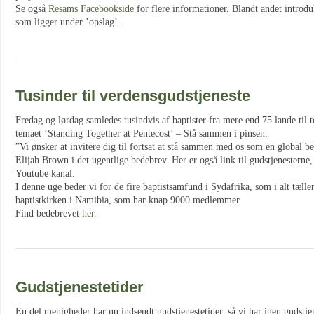
Se også
Resams Facebookside
for flere informationer. Blandt andet introdu
som ligger under ’opslag’.
Tusinder til verdensgudstjeneste
Fredag og lørdag samledes tusindvis af baptister fra mere end 75 lande til 
temaet ’Standing Together at Pentecost’ – Stå sammen i pinsen.
”Vi ønsker at invitere dig til fortsat at stå sammen med os som en global b
Elijah Brown i det ugentlige bedebrev. Her er også link til gudstjenestern
Youtube kanal.
I denne uge beder vi for de fire baptistsamfund i Sydafrika, som i alt tæl
baptistkirken i Namibia, som har knap 9000 medlemmer.
Find bedebrevet
her
.
Gudstjenestetider
En del menigheder har nu indsendt gudstjenestetider, så vi har igen gudstje