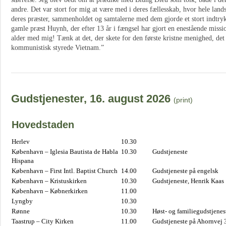
andre. Det var stort for mig at være med i deres fællesskab, hvor hele la
deres præster, sammenholdet og samtalerne med dem gjorde et stort indtryk
gamle præst Huynh, der efter 13 år i fængsel har gjort en enestående mission
alder med mig! Tænk at det, der skete for den første kristne menighed, det s
kommunistisk styrede Vietnam.”
Gudstjenester, 16. august 2026
(print)
Hovedstaden
Herlev
10.30
København – Iglesia Bautista de Habla
10.30
Gudstjeneste
Hispana
København – First Intl. Baptist Church
14.00
Gudstjeneste på engelsk
København – Kristuskirken
10.30
Gudstjeneste, Henrik Kaas
København – Købnerkirken
11.00
Lyngby
10.30
Rønne
10.30
Høst- og familiegudstjene
Taastrup – City Kirken
11.00
Gudstjeneste på Ahornvej 