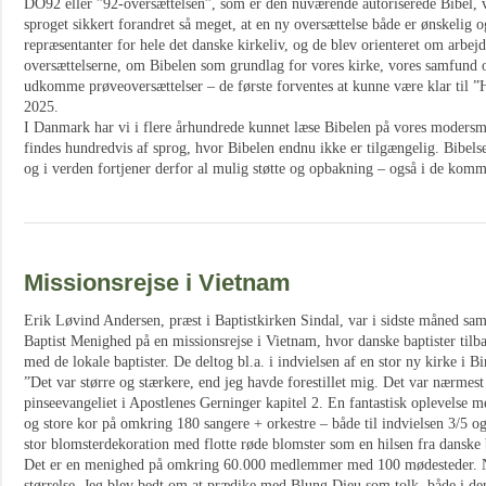
DO92 eller ”92-oversættelsen”, som er den nuværende autoriserede Bibel, v
sproget sikkert forandret så meget, at en ny oversættelse både er ønskelig
repræsentanter for hele det danske kirkeliv, og de blev orienteret om arbej
oversættelserne, om Bibelen som grundlag for vores kirke, vores samfund o
udkomme prøveoversættelser – de første forventes at kunne være klar til ”
2025.
I Danmark har vi i flere århundrede kunnet læse Bibelen på vores modersm
findes hundredvis af sprog, hvor Bibelen endnu ikke er tilgængelig. Bibels
og i verden fortjener derfor al mulig støtte og opbakning – også i de komm
Missionsrejse i Vietnam
Erik Løvind Andersen, præst i Baptistkirken Sindal, var i sidste måned s
Baptist Menighed på en missionsrejse i Vietnam, hvor danske baptister tilb
med de lokale baptister. De deltog bl.a. i indvielsen af en stor ny kirke i B
”Det var større og stærkere, end jeg havde forestillet mig. Det var nærmest
pinseevangeliet i Apostlenes Gerninger kapitel 2. En fantastisk oplevelse 
og store kor på omkring 180 sangere + orkestre – både til indvielsen 3/5 o
stor blomsterdekoration med flotte røde blomster som en hilsen fra danske b
Det er en menighed på omkring 60.000 medlemmer med 100 mødesteder.
størrelse. Jeg blev bedt om at prædike med Blung Dieu som tolk, både i den