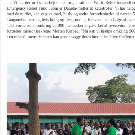
alt. Vi har derfor i samarbejde med organisationen World Relief indsendt e
Emergency Relief Fund’, som er Danida-midler til katastrofer. Vi har netop
med de midler, kan vi give mad, husly og andre fornødenheder til næsten 50
Tanganyika-søen og hvis bolig og livsgrundlag forsvandt som følge af ove
”Det vurderes, at omkring 35.000 mennesker er påvirket af oversvømmelse
fortæller missionssekretær Morten Kofoed. ”Nu kan vi hjælpe omkring 500 
i en måned, mens de enten kan genopbygge deres huse eller blive forflyttet