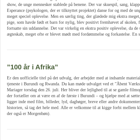
show, de unge mennesker stablede på benene. Der var skuespil, sang, klappe
Esperance (psykologen, der er tilknyttet projektet) danse for og med de ung
meget speciel oplevelse. Men en særlig ting, der glædede mig ekstra meget, 
pige, som havde født et barn for nylig, blev positivt fremhævet af skolen, 
fortsatte sin uddannelse. Det var virkelig en ekstra positiv oplevelse, da de
ægteskab, meget ofte er blevet mødt med fordømmelse og forkastelse. En s
”100 år i Afrika”
Er den uofficielle titel på det udvalg, der arbejder med at indsamle materia
tjeneste i Burundi og Rwanda. Du kan møde udvalget ved et ”Åbent Værk
Mariager torsdag den 26. juli. Her bliver der lejlighed til at se gamle filmo
der fortæller om at være en af de første i Burundi – og hjælpe med at sætt
ligger inde med film, billeder, lyd, dagbøger, breve eller andre dokumenter
historien, så tag det hele med. Alle er velkomne til at kigge forbi mellem k
der også er Morgenbøn).