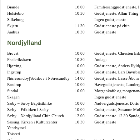
Brande
16.00
Familiesanggudstjeneste,
Holstebro
10.30
Gudstjeneste, Allan Thing
Silkeborg
Ingen gudstjeneste
Skjern
11.30
Gudstjeneste på chin
Aarhus
10.30
Gudstjeneste
Nordjylland
Brovst
10.00
Gudstjeneste, Chresten Es
Frederikshavn
10.30
Andagt
Hjørring
10.00
Gudstjeneste, Anders Hyl
Ingstrup
10.30
Gudstjeneste, Lars Bavnb
Nørresundby|Vodskov i Nørresundby
14.00
Gudstjeneste, Lasse Åbom
Pandrup
10.00
Havegudstjeneste, Lunderg
Sindal
10.00
Morgenkaffe og morgenand
Skagen
Ingen gudstjeneste
Sæby – Sæby Baptistkirke
10.00
Nadvergudstjeneste, Doris
Sæby – Frikirken i Sæby
10.00
Gudstjeneste, Susanne Møl
Sæby – Nordjylland Chin Church
12.00
Gudstjeneste. 12.30 Sønda
Sæsing, Kirken i Kulturcenter
10.30
Gudstjeneste
Vendsyssel
Thisted