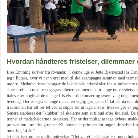
Hvordan håndteres fristelser, dilemmaer
Lise Emming skriver fra Rwanda: ”I denne uge er Jette Bjørnestad fra Dan
jeg i Butare, hvor vi har været med til skolekampagne sammen med teamet f
mødre. Medarbejderne besøger de lokale sekundærskoler for at informere o
store problem med teenagegraviditeter sammen med to unge universitetss
italesætter nogle af de mange fristelser, dilemmaer og svære valg unge men
hverdag. Her er også de unge mænd en vigtig gruppe at få fat på, da de i d
traditionelt har alt for let ved at slippe for at tage ansvar, hvis de gør en pi
Senere etableres der ’klubber’ på skolerne som et tilbud efter skoletid. De l
trænet af medarbejderne i projektet. Her er det muligt at tage dybere snakk
prævention i mindre grupper. Klubberne er primært for unge i de sidste fire
omkring 14 år.”
Jette skriver om en særlig oplevelse: ”Det var et helt fantastisk, underh