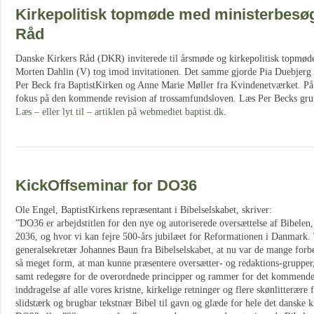
Kirkepolitisk topmøde med ministerbesøg
Råd
Danske Kirkers Råd (DKR) inviterede til årsmøde og kirkepolitisk topmød
Morten Dahlin (V) tog imod invitationen. Det samme gjorde Pia Duebjerg
Per Beck fra BaptistKirken og Anne Marie Møller fra Kvindenetværket. På 
fokus på den kommende revision af trossamfundsloven. Læs Per Becks grund
Læs – eller lyt til – artiklen på webmediet baptist.dk
.
KickOffseminar for DO36
Ole Engel, BaptistKirkens repræsentant i Bibelselskabet, skriver:
”DO36 er arbejdstitlen for den nye og autoriserede oversættelse af Bibele
2036, og hvor vi kan fejre 500-års jubilæet for Reformationen i Danmark. 
generalsekretær Johannes Baun fra Bibelselskabet, at nu var de mange forber
så meget form, at man kunne præsentere oversætter- og redaktions-grupper,
samt redegøre for de overordnede principper og rammer for det kommende 
inddragelse af alle vores kristne, kirkelige retninger og flere skønlitterære
slidstærk og brugbar tekstnær Bibel til gavn og glæde for hele det danske k