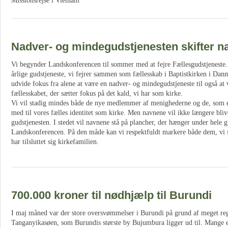
Missionsrejse i Vietnam
Nadver- og mindegudstjenesten skifter n
Vi begynder Landskonferencen til sommer med at fejre Fællesgudstjeneste. 
årlige gudstjeneste, vi fejrer sammen som fællesskab i Baptistkirken i Danm
udvide fokus fra alene at være en nadver- og mindegudstjeneste til også at v
fællesskabet, der sætter fokus på det kald, vi har som kirke.
Vi vil stadig mindes både de nye medlemmer af menighederne og de, som er 
med til vores fælles identitet som kirke. Men navnene vil ikke længere bliv
gudstjenesten. I stedet vil navnene stå på plancher, der hænger under hele g
Landskonferencen. På den måde kan vi respektfuldt markere både dem, vi s
har tilsluttet sig kirkefamilien.
700.000 kroner til nødhjælp til Burundi
I maj måned var der store oversvømmelser i Burundi på grund af meget reg
Tanganyikasøen, som Burundis største by Bujumbura ligger ud til. Mange e