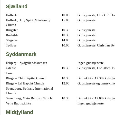
Sjælland
Holbæk
10.00
Gudstjeneste, Ulrick R. D
Holbæk, Holy Spirit Missionary
15.00
Gudstjeneste
Church
Ringsted
10.30
Gudstjeneste
Roskilde
10.30
Gudstjeneste
Slagelse
14.00
Gudstjeneste
Tølløse
10.00
Gudstjeneste, Christian B
Syddanmark
Esbjerg – Sydjyllandskredsen
Ingen gudstjeneste
Odense
10.30
Gudstjeneste, Ole Olsen. B
Oure
Ringe – Chin Baptist Church
10.30
Børnekirke. 12.30 Gudstje
Ringe – Lai Baptist Church
12.00
Gudstjeneste og børnekirk
Svendborg, Bethany International
Church
Svendborg, Matu Baptist Church
10.30
Børnekirke. 12.00 Gudstje
Vejle Baptistkirke
Ingen gudstjeneste
Midtjylland