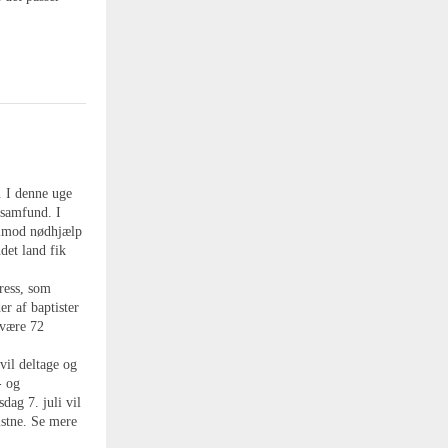
. I denne uge
esamfund. I
t imod nødhjælp
det land fik
ress, som
er af baptister
 være 72
vil deltage og
- og
dag 7. juli vil
stne. Se mere