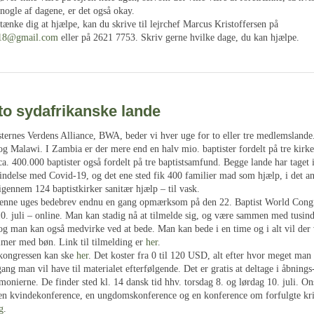
nogle af dagene, er det også okay.
ænke dig at hjælpe, kan du skrive til lejrchef Marcus Kristoffersen på
n18@gmail.com
eller på 2621 7753. Skriv gerne hvilke dage, du kan hjælpe.
to sydafrikanske lande
ternes Verdens Alliance, BWA, beder vi hver uge for to eller tre medlemslande
og Malawi. I Zambia er der mere end en halv mio. baptister fordelt på tre kirk
ca. 400.000 baptister også fordelt på tre baptistsamfund. Begge lande har tage
indelse med Covid-19, og det ene sted fik 400 familier mad som hjælp, i det an
gennem 124 baptistkirker sanitær hjælp – til vask.
denne uges bedebrev endnu en gang opmærksom på den 22. Baptist World Cong
10. juli – online. Man kan stadig nå at tilmelde sig, og være sammen med tusind
 og man kan også medvirke ved at bede. Man kan bede i en time og i alt vil der
timer med bøn. Link til tilmelding er
her
.
 kongressen kan ske
her
. Det koster fra 0 til 120 USD, alt efter hvor meget man 
ng man vil have til materialet efterfølgende. Det er gratis at deltage i åbnings
monierne. De finder sted kl. 14 dansk tid hhv. torsdag 8. og lørdag 10. juli. Ons
en kvindekonference, en ungdomskonference og en konference om forfulgte kri
g
.