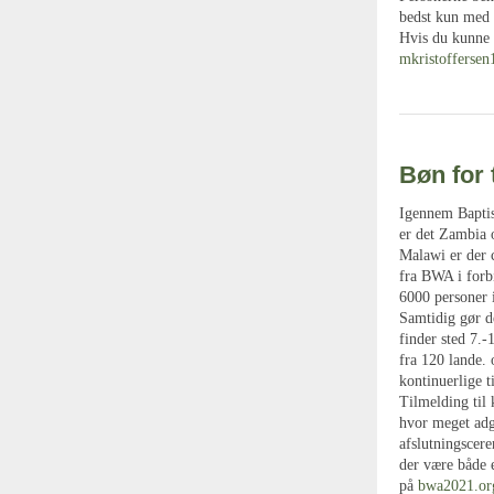
bedst kun med 
Hvis du kunne t
mkristofferse
Bøn for 
Igennem Baptis
er det Zambia 
Malawi er der 
fra BWA i forb
6000 personer i
Samtidig gør 
finder sted 7.-
fra 120 lande.
kontinuerlige 
Tilmelding til
hvor meget adga
afslutningscere
der være både 
på
bwa2021.or