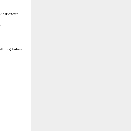
udstjeneste
en
dbring frokost