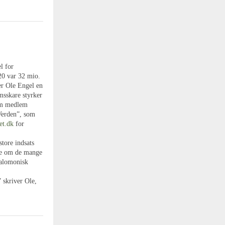
l for
20 var 32 mio.
 er Ole Engel en
msskare styrker
som medlem
 Verden”, som
et.dk
for
tore indsats
de om de mange
salomonisk
 skriver Ole,