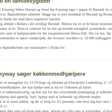
jo en familiesygdom”
e Emming Weber-Hansen og Steen Jep Emming tager i august til Burundi for et
vicer, BaptistKirken udsender. Begge har et stort kendskab til Burundi og Rwan
re boede der med deres respektive familier.
og arbejde i Rubura i det nordlige Burundi. Rubura var en af de første missionss
masser af liv. Byen er centrum for en stor og levende menighed, præsteskole, su
ter samt et hjælpeprojekt for det marginaliserede Batwa-folk. Det var her, Jep 
 gennemføre et større vandprojekt, der forsyner områdets ca. 10.000 indbyggere
m BaptistKirkens nye missionærer i Afrika
her
.
yway søger køkkenmedhjælpere
er en teenagelejr for 13-19-årige og afholdes på Efterskolen Lindenborg 11.-17.
nmedhjælpere, der kan hjælpe med at stå for frokosten på lejren.
er er køkkenansvarlig, og hun står for den overordnede planlægning af måltider
erne skal egentlig ’bare’ hjælpe med at forberede og tilberede maden.
r af et varmt måltid, og der er brug for 4-5 personer, som hver dag kan være i
 9-13.
ver ikke være på lejren hele ugen, selvom det ville være at foretrække, så hvis