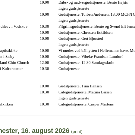
10.00
Dåbs- og nadvergudstjeneste, Bente Højris
Ingen gudstjeneste
10.00
Gudstjeneste, Torben Andersen. 13.00 MCFN G
Ingen gudstjeneste
odskov i Vodskov
10.30
Pilgrimsgudstjeneste, Bente og Svend Eli Jens
10.00
Gudstjeneste, Chresten Eskildsen
10.00
Gudstjeneste, Gert Bjørsted
Ingen gudstjeneste
ptistkirke
10.00
Vi mødes ved bålhytten i Nellemanns have. Me
en i Sæby
10.00
Gudstjeneste, Vibeke Frandsen Lundorf
land Chin Church
12.00
Gudstjeneste. 12.30 Søndagsskole
i Kulturcenter
10.30
Gudstjeneste
19.00
Gudstjeneste, Tina Hansen
10.30
Cafégudstjeneste, Matina Larsen
Ingen gudstjeneste
elkirken
10.30
Cafégudstjeneste, Casper Martens
ester, 16. august 2026
(print)