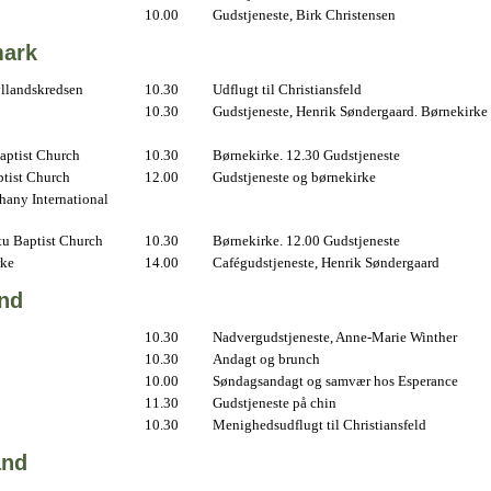
10.00
Gudstjeneste, Birk Christensen
ark
yllandskredsen
10.30
Udflugt til Christiansfeld
10.30
Gudstjeneste, Henrik Søndergaard. Børnekirke
aptist Church
10.30
Børnekirke. 12.30 Gudstjeneste
ptist Church
12.00
Gudstjeneste og børnekirke
hany International
u Baptist Church
10.30
Børnekirke. 12.00 Gudstjeneste
rke
14.00
Cafégudstjeneste, Henrik Søndergaard
and
10.30
Nadvergudstjeneste, Anne-Marie Winther
10.30
Andagt og brunch
10.00
Søndagsandagt og samvær hos Esperance
11.30
Gudstjeneste på chin
10.30
Menighedsudflugt til Christiansfeld
and