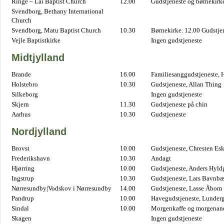
Ringe – Lai Baptist Church
12.00
Gudstjeneste og børnekirk
Svendborg, Bethany International
Church
Svendborg, Matu Baptist Church
10.30
Børnekirke. 12.00 Gudstje
Vejle Baptistkirke
Ingen gudstjeneste
Midtjylland
Brande
16.00
Familiesanggudstjeneste,
Holstebro
10.30
Gudstjeneste, Allan Thing
Silkeborg
Ingen gudstjeneste
Skjern
11.30
Gudstjeneste på chin
Aarhus
10.30
Gudstjeneste
Nordjylland
Brovst
10.00
Gudstjeneste, Chresten Es
Frederikshavn
10.30
Andagt
Hjørring
10.00
Gudstjeneste, Anders Hyl
Ingstrup
10.30
Gudstjeneste, Lars Bavnb
Nørresundby|Vodskov i Nørresundby
14.00
Gudstjeneste, Lasse Åbom
Pandrup
10.00
Havegudstjeneste, Lunderg
Sindal
10.00
Morgenkaffe og morgenand
Skagen
Ingen gudstjeneste