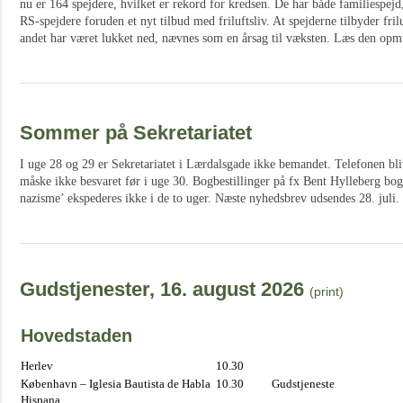
nu er 164 spejdere, hvilket er rekord for kredsen. De har både familiespejd
RS-spejdere foruden et nyt tilbud med friluftsliv. At spejderne tilbyder frilu
andet har været lukket ned, nævnes som en årsag til væksten. Læs den opm
Sommer på Sekretariatet
I uge 28 og 29 er Sekretariatet i Lærdalsgade ikke bemandet. Telefonen bli
måske ikke besvaret før i uge 30. Bogbestillinger på fx Bent Hylleberg bo
nazisme’ ekspederes ikke i de to uger. Næste nyhedsbrev udsendes 28. juli.
Gudstjenester, 16. august 2026
(print)
Hovedstaden
Herlev
10.30
København – Iglesia Bautista de Habla
10.30
Gudstjeneste
Hispana