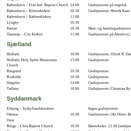
København – First Intl. Baptist Church
14.00
Gudstjeneste på engelsk
København – Kristuskirken
10.30
Gudstjeneste, Henrik Kaas
København – Købnerkirken
11.00
Lyngby
10.30
Rønne
10.30
Høst- og familiegudstjene
Taastrup – City Kirken
11.00
Gudstjeneste på Ahornvej 
Sjælland
Holbæk
10.00
Gudstjeneste, Ulrick R. D
Holbæk, Holy Spirit Missionary
15.00
Gudstjeneste
Church
Ringsted
10.30
Gudstjeneste
Roskilde
10.30
Gudstjeneste
Slagelse
14.00
Gudstjeneste
Tølløse
10.00
Gudstjeneste, Christian B
Syddanmark
Esbjerg – Sydjyllandskredsen
Ingen gudstjeneste
Odense
10.30
Gudstjeneste, Ole Olsen. B
Oure
Ringe – Chin Baptist Church
10.30
Børnekirke. 12.30 Gudstje