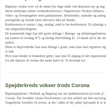
Baptister verden over vil de næste fire dage sidde ved skærmen nat og dag.
første ambitiøse online verdenskonference i Baptisternes Verdens Allianc
video- og liveoptagelser med gudstjenester, bibelstudier, samtaler og oplæg
portugisisk og russisk (men desværre ikke på dansk).
Konferencen er startet i dag, onsdag, med to før-konferencer. En planlagt 
om religionsforfølgelse.
De kommende dage kan alle gratis deltage i åbnings- og afslutningsfesterne
nat (natten til torsdag 8/7) og lørdag eftermiddag kl. 14 dansk tid er det af
nadver.
Disse to begivenheder kan man deltage i gratis, men man skal registrere sig
et link.
Hvis man betaler et beskedent gebyr, kan man få adgang til det imponeren
fra alle hjørner af verden det næste halve år. Se hvordan
her
.
Spejderkreds vokser trods Corona
Baptistspejderne i Holbæk og Regstrup har sat medlemsrekord på trods af –
Corona. Det fortæller avisen Nordvestnyt i en stor artikel om den succesr
Singerholm fortæller til avisen, at der i løbet af det sidste halvandet år 