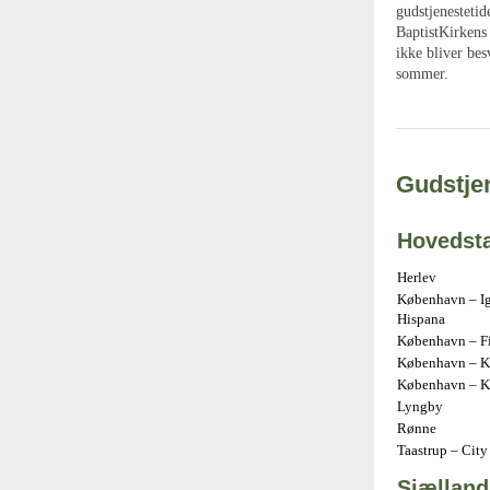
gudstjenestetid
BaptistKirkens 
ikke bliver bes
sommer.
Gudstjen
Hovedst
Herlev
København – Ig
Hispana
København – Fir
København – Kr
København – K
Lyngby
Rønne
Taastrup – City
Sjælland