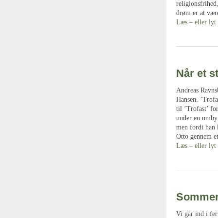
religionsfrihed,
drøm er at være
Læs – eller lyt 
Når et s
Andreas Ravnsb
Hansen. ’Trofas
til ’Trofast’ f
under en ombygn
men fordi han k
Otto gennem et 
Læs – eller lyt 
Somme
Vi går ind i f