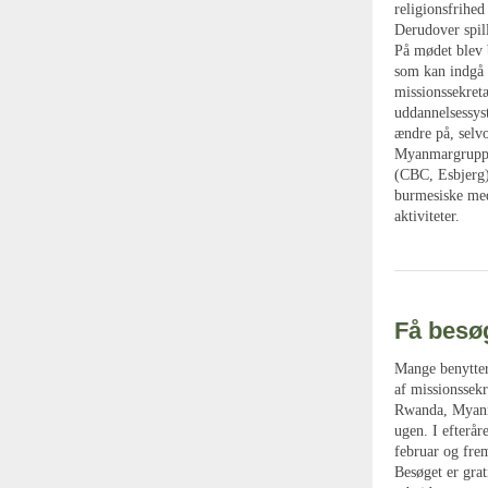
religionsfrihed
Derudover spill
På mødet blev b
som kan indgå 
missionssekret
uddannelsessyst
ændre på, selv
Myanmargruppe
(CBC, Esbjerg)
burmesiske med
aktiviteter.
Få besø
Mange benytter 
af missionssekr
Rwanda, Myanma
ugen. I efterår
februar og fre
Besøget er grati