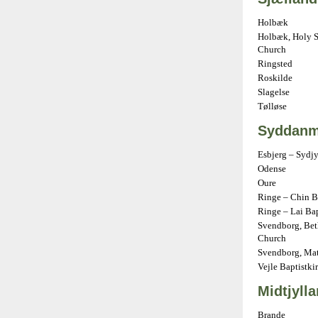
Holbæk
Holbæk, Holy S
Church
Ringsted
Roskilde
Slagelse
Tølløse
Syddanm
Esbjerg – Sydj
Odense
Oure
Ringe – Chin B
Ringe – Lai Ba
Svendborg, Bet
Church
Svendborg, Mat
Vejle Baptistki
Midtjyll
Brande