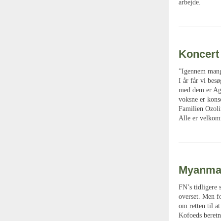
arbejde.
Koncert 
”Igennem mange
I år får vi bes
med dem er Aga
voksne er kons
Familien Ozolin
Alle er velkomn
Myanmar 
FN’s tidligere
overset. Men f
om retten til a
Kofoeds beretn