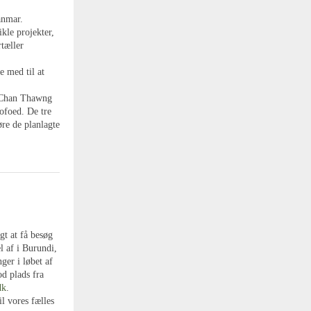
anmar.
ikle projekter,
tæller
e med til at
 Chan Thawng
ofoed. De tre
re de planlagte
gt at få besøg
l af i Burundi,
er i løbet af
od plads fra
dk
.
il vores fælles