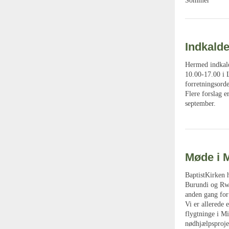
Sommer
Indkalde
Hermed indkald
10.00-17.00 i 
forretningsord
Flere forslag e
september.
Møde i 
BaptistKirken 
Burundi og Rw
anden gang for
Vi er allerede 
flygtninge i M
nødhjælpsproje