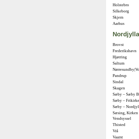
Holstebro
Silkeborg
Skjern
Aarhus
Nordjyll
Brovst
Frederikshavn
Hjørring
Saltum
Nørresundby|V
Pandrup
Sindal
Skagen
Sæby – Sæby Ba
Sæby – Frikirk
Sæby – Nordjyl
Sæsing, Kirken 
Vendsyssel
Thisted
Vrå
Vaarst