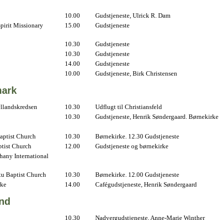
10.00
Gudstjeneste, Ulrick R. Dam
pirit Missionary
15.00
Gudstjeneste
10.30
Gudstjeneste
10.30
Gudstjeneste
14.00
Gudstjeneste
10.00
Gudstjeneste, Birk Christensen
ark
yllandskredsen
10.30
Udflugt til Christiansfeld
10.30
Gudstjeneste, Henrik Søndergaard. Børnekirke
aptist Church
10.30
Børnekirke. 12.30 Gudstjeneste
ptist Church
12.00
Gudstjeneste og børnekirke
hany International
u Baptist Church
10.30
Børnekirke. 12.00 Gudstjeneste
rke
14.00
Cafégudstjeneste, Henrik Søndergaard
and
10.30
Nadvergudstjeneste, Anne-Marie Winther