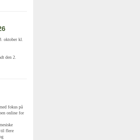
26
. oktober kl.
ndt den 2.
 med fokus på
en online for
rmesiske
il flere
og