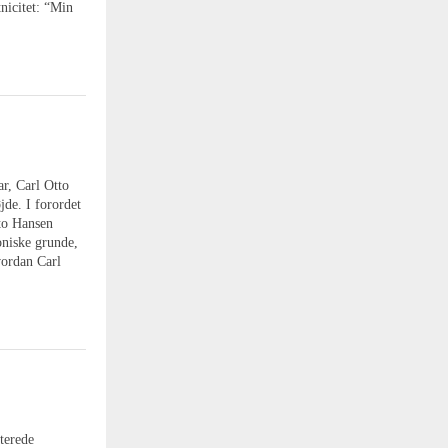
tnicitet: “Min
r, Carl Otto
jde. I forordet
tto Hansen
oniske grunde,
vordan Carl
terede