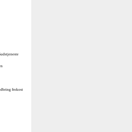
udstjeneste
en
dbring frokost