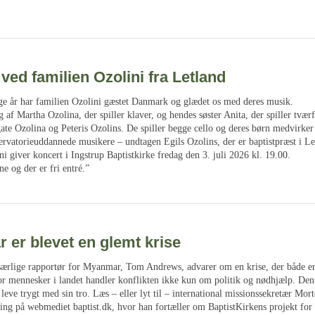
ved familien Ozolini fra Letland
 år har familien Ozolini gæstet Danmark og glædet os med deres musik.
øg af Martha Ozolina, der spiller klaver, og hendes søster Anita, der spiller tvæ
te Ozolina og Peteris Ozolins. De spiller begge cello og deres børn medvirker 
ervatorieuddannede musikere – undtagen Egils Ozolins, der er baptistpræst i Le
i giver koncert i Ingstrup Baptistkirke fredag den 3. juli 2026 kl. 19.00.
e og der er fri entré.”
er blevet en glemt krise
 særlige rapportør for Myanmar, Tom Andrews, advarer om en krise, der både er
or mennesker i landet handler konflikten ikke kun om politik og nødhjælp. Den
t leve trygt med sin tro. Læs – eller lyt til – international missionssekretær Mor
ing på webmediet baptist.dk, hvor han fortæller om BaptistKirkens projekt for 