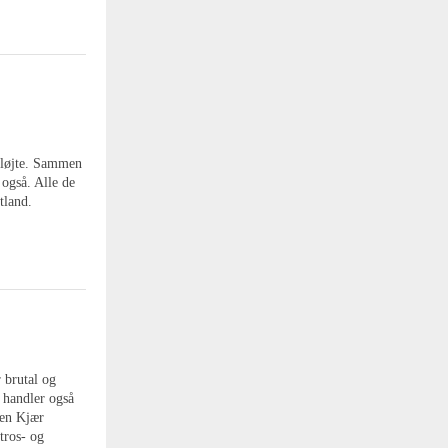
rfløjte. Sammen
også. Alle de
tland.
 brutal og
 handler også
ten Kjær
tros- og