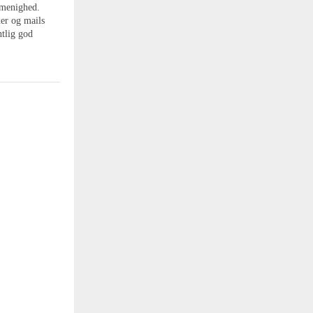
n menighed.
ner og mails
ntlig god