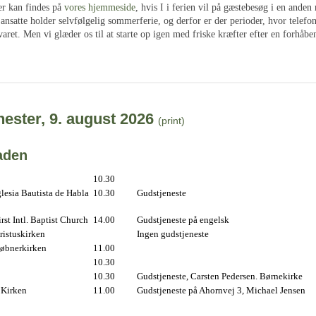
er kan findes på
vores hjemmeside
, hvis I i ferien vil på gæstebesøg i en ande
ansatte holder selvfølgelig sommerferie, og derfor er der perioder, hvor telefo
varet. Men vi glæder os til at starte op igen med friske kræfter efter en forhåbe
ester, 9. august 2026
(print)
aden
10.30
lesia Bautista de Habla
10.30
Gudstjeneste
st Intl. Baptist Church
14.00
Gudstjeneste på engelsk
istuskirken
Ingen gudstjeneste
øbnerkirken
11.00
10.30
10.30
Gudstjeneste, Carsten Pedersen. Børnekirke
 Kirken
11.00
Gudstjeneste på Ahornvej 3, Michael Jensen