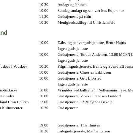
10.30
Andagt og brunch
10.00
Søndagsandagt og samvær hos Esperance
11.30
Gudstjeneste på chin
10.30
Menighedsudflugt til Christiansfeld
and
10.00
Dåbs- og nadvergudstjeneste, Bente Højris
Ingen gudstjeneste
10.00
Gudstjeneste, Torben Andersen. 13.00 MCFN G
Ingen gudstjeneste
odskov i Vodskov
10.30
Pilgrimsgudstjeneste, Bente og Svend Eli Jens
10.00
Gudstjeneste, Chresten Eskildsen
10.00
Gudstjeneste, Gert Bjørsted
Ingen gudstjeneste
ptistkirke
10.00
Vi mødes ved bålhytten i Nellemanns have. Me
en i Sæby
10.00
Gudstjeneste, Vibeke Frandsen Lundorf
land Chin Church
12.00
Gudstjeneste. 12.30 Søndagsskole
i Kulturcenter
10.30
Gudstjeneste
19.00
Gudstjeneste, Tina Hansen
10.30
Cafégudstjeneste, Matina Larsen