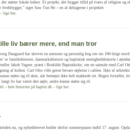
 der støtter lokale ledere. Et projekt, der bygger tillid på tværs af religion og e
 fredsbygger,” siger Saw Tun He – en af deltagerne i projektet.
– lige her
.
tille liv bærer mere, end man tror
org Daugaard har skrevet en nænsom og personlig bog om sin 100-årige morfa
t’ er familiehistorie, danmarkshistorie og baptistisk menighedshistorie i øjenhø
ortæller Jakob Vagner, præst i Roskilde Baptistkirke, om en samtale med Carl O
ing af kirken. Carl Otto ville gerne bevare søjlerne i caféen. Ikke af arkitekt
unne støtte sig til dem, når bentøjet ikke helt makkede ret. Bogen fortæller, h
langt liv har været den søjle, andre kunne støtte sig til.
til – hele historien på baptist.dk – lige her
.
r
erietiden nu, og nyhedsbrevet holder derfor sommerpause indtil 17. august. Opda