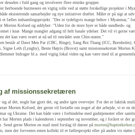
 er desuden i fuld gang og involverer flere etniske grupper.
er herboende burmesere en vigtig rolle ved at støtte forskellige projekter i My
åde eksisterende samarbejder og nye initiativer drøftet. Målet er på sigt at udv
i et fælles indsamlingsprojekt. “Der er tydeligvis mange behov i Myanmar,” for
ær Morten Kofoed og uddyber: “Uden for de store byer er både sundheds- og
emet i knæ. Mange mangler adgang til helt basale ydelser. Det vil vi gerne vær
om det kan være svært at nå ud til områder som Chin-staten.”
n består af Dawt Men Par (CBC, Ringe), Sang Boi Thang (ICC, Bornholm),
, Signe Leth (Lyngby), Bente Højris (Brovst) samt missionssekretær Morten K
lemmer bidrager bl.a. med vigtig lokal viden og kan være med til at gennemfø
g af missionssekretæren
sig af det, nogle har gjort det, og andre igen overvejer. For det er faktisk muli
etær Morten Kofoed, der gerne vil fortælle om noget af det arbejde, vi er en de
r og Ukraine. Det kan både være i forbindelse med gudstjenester eller samling
et har Morten plads i kalenderen i september og november, og i foråret er der g
m. Send gerne Morten en mail med forslag til datoer på
morten@baptistkirken.
s, men der forventes enten kollekt til et fællesprojekt eller på anden vis støtte t