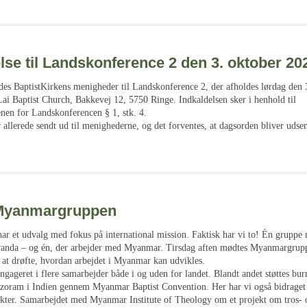
lse til Landskonference 2 den 3. oktober 20
es BaptistKirkens menigheder til Landskonference 2, der afholdes lørdag den 3
Lai Baptist Church, Bakkevej 12, 5750 Ringe. Indkaldelsen sker i henhold til
enen for Landskonferencen § 1, stk. 4.
r allerede sendt ud til menighederne, og det forventes, at dagsorden bliver udse
Myanmargruppen
har et udvalg med fokus på international mission. Faktisk har vi to! Én gruppe
anda – og én, der arbejder med Myanmar. Tirsdag aften mødtes Myanmargrupp
 at drøfte, hvordan arbejdet i Myanmar kan udvikles.
engageret i flere samarbejder både i og uden for landet. Blandt andet støttes bu
izoram i Indien gennem Myanmar Baptist Convention. Her har vi også bidraget t
kter. Samarbejdet med Myanmar Institute of Theology om et projekt om tros- 