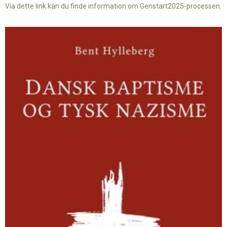
Via dette link kan du finde information om Genstart2025-processen.
Dansk
baptisme
og
tysk
nazisme