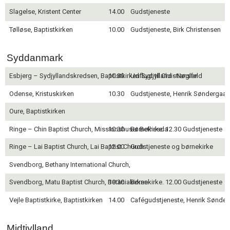
Slagelse, Kristent Center
14.00
Gudstjeneste
Tølløse, Baptistkirken
10.00
Gudstjeneste, Birk Christensen
Syddanmark
Esbjerg – Sydjyllandskredsen, Baptistkirken Sydjylland - Nøglen
10.30
Udflugt til Christiansfeld
Odense, Kristuskirken
10.30
Gudstjeneste, Henrik Søndergaar
Oure, Baptistkirken
Ringe – Chin Baptist Church, Missionshuset Bethesda
10.30
Børnekirke. 12.30 Gudstjeneste
Ringe – Lai Baptist Church, Lai Baptist Church
12.00
Gudstjeneste og børnekirke
Svendborg, Bethany International Church,
Svendborg, Matu Baptist Church, Betaniakirken
10.30
Børnekirke. 12.00 Gudstjeneste
Vejle Baptistkirke, Baptistkirken
14.00
Cafégudstjeneste, Henrik Sønder
Midtjylland