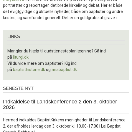
portrætter og reportager, det brede kirkeliv og debat. Her er både
det evigtgyldige og aktuelle nyheder, både om baptister og andre
kristne, og samfundet generelt. Det er en guldgrube at grave i.
Links
LINKS
Mangler du hjælp til gudstjenesteplanlægning? Gå ind
på
liturgi.dk
.
Vil du vide mere om baptister? Kig ind
på
baptisthistorie.dk
og
anabaptist.dk
.
SENESTE NYT
Seneste
nyt
1.
Indkaldelse til Landskonference 2 den 3. oktober
jul.
2026
2026
Hermed indkaldes BaptistKirkens menigheder til Landskonference
2, der afholdes lørdag den 3. oktober kl. 10.00-17.00 i Lai Baptist