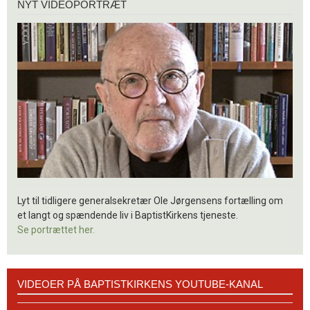
NYT VIDEOPORTRÆT
videoportræt
Lyt til tidligere generalsekretær Ole Jørgensens fortælling om
et langt og spændende liv i BaptistKirkens tjeneste.
Se portrættet her.
Videoer
VIDEOER PÅ BAPTISTKIRKENS YOUTUBE-KANAL
på
BaptistKirkens