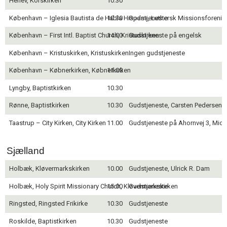
Herlev, Korskirken
10.30
11.0:
Kalender
12.0:
Inspiration
København – Iglesia Bautista de Habla Hispana, Luthersk Missionsforenin
10.30
Gudstjeneste
13.0:
Værktøjskassen
København – First Intl. Baptist Church, Kristuskirken
14.00
Gudstjeneste på engelsk
14.0:
Mission
15.0:
Om
København – Kristuskirken, Kristuskirken
Ingen gudstjeneste
BaptistKirken
16.0:
Kontakt
København – Købnerkirken, Købnerkirken
11.00
Lyngby, Baptistkirken
10.30
Rønne, Baptistkirken
10.30
Gudstjeneste, Carsten Pedersen. 
Taastrup – City Kirken, City Kirken
11.00
Gudstjeneste på Ahornvej 3, Mic
Sjælland
Holbæk, Kløvermarkskirken
10.00
Gudstjeneste, Ulrick R. Dam
Holbæk, Holy Spirit Missionary Church, Kløvermarkskirken
15.00
Gudstjeneste
Ringsted, Ringsted Frikirke
10.30
Gudstjeneste
Roskilde, Baptistkirken
10.30
Gudstjeneste