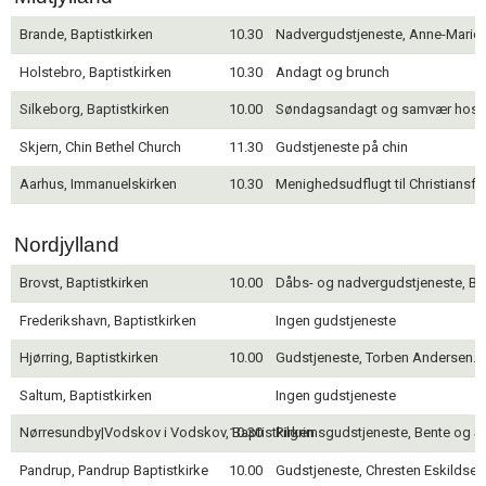
Brande, Baptistkirken
10.30
Nadvergudstjeneste, Anne-Marie 
Holstebro, Baptistkirken
10.30
Andagt og brunch
Silkeborg, Baptistkirken
10.00
Søndagsandagt og samvær hos 
Skjern, Chin Bethel Church
11.30
Gudstjeneste på chin
Aarhus, Immanuelskirken
10.30
Menighedsudflugt til Christiansfe
Nordjylland
Brovst, Baptistkirken
10.00
Dåbs- og nadvergudstjeneste, Ben
Frederikshavn, Baptistkirken
Ingen gudstjeneste
Hjørring, Baptistkirken
10.00
Gudstjeneste, Torben Andersen. 
Saltum, Baptistkirken
Ingen gudstjeneste
Nørresundby|Vodskov i Vodskov, Baptistkirken
10.30
Pilgrimsgudstjeneste, Bente og S
Pandrup, Pandrup Baptistkirke
10.00
Gudstjeneste, Chresten Eskildsen