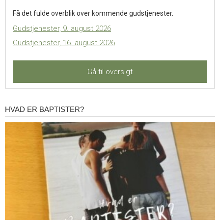
Få det fulde overblik over kommende gudstjenester.
Gudstjenester, 9. august 2026
Gudstjenester, 16. august 2026
Gå til oversigt
HVAD ER BAPTISTER?
Hvad
er
baptister?