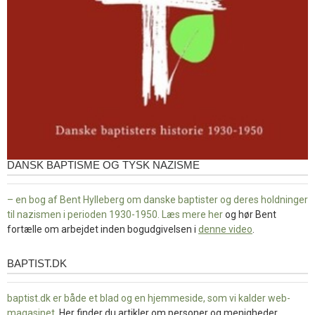
DANSK BAPTISME OG TYSK NAZISME
– en bog af Bent Hylleberg om danske baptister og deres holdninger
til nazismen i perioden 1930-1950. Læs mere
her
og hør Bent
fortælle om arbejdet inden bogudgivelsen i
denne video
.
BAPTIST.DK
baptist.dk
baptist.dk er både et blad og en
hjemmeside, som vi kalder web-
magasinet
. Her finder du artikler om personer og menigheder,