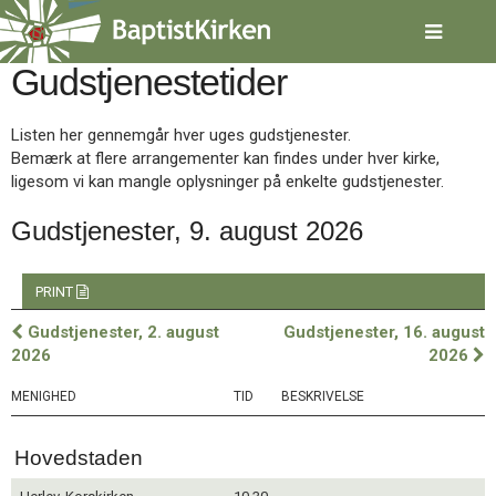
Spring
menu
over
Gudstjenestetider
og
gå
til
Listen her gennemgår hver uges gudstjenester.
indhold
Vend
Bemærk at flere arrangementer kan findes under hver kirke,
tilbage
ligesom vi kan mangle oplysninger på enkelte gudstjenester.
til
forsiden
Gudstjenester, 9. august 2026
Gå
1.0:
Forside
til
2.0:
Nyheder
vores
3.0:
Kalender
PRINT
guide
4.0:
Inspiration
Gudstjenester, 2. august
Gudstjenester, 16. august
for
5.0:
Værktøjskassen
2026
2026
tilgængelighed
6.0:
Mission
7.0:
Om
MENIGHED
TID
BESKRIVELSE
BaptistKirken
8.0:
Kontakt
Hovedstaden
9.0:
Forside
10.0:
Nyheder