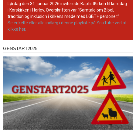
YouTube-
Lørdag den 31. januar 2026 inviterede BaptistKirken til læredag
kanal
i Korskirken i Herlev. Overskriften var ”Samtale om Bibel,
tradition og inklusion i kirkens møde med LGBT+ personer.”
Se enkelte eller alle indlæg i denne playliste på YouTube ved at
klikke her.
GENSTART2025
Genstart2025