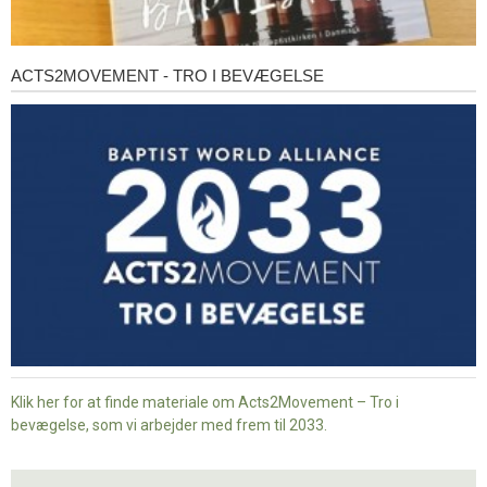
ACTS2MOVEMENT - TRO I BEVÆGELSE
Acts2Movement
-
Tro
i
bevægelse
Klik her for at finde materiale om Acts2Movement – Tro i
bevægelse, som vi arbejder med frem til 2033.
Nyt