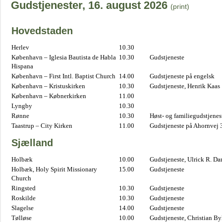
Gudstjenester, 16. august 2026
(print)
Hovedstaden
Herlev
10.30
København – Iglesia Bautista de Habla
10.30
Gudstjeneste
Hispana
København – First Intl. Baptist Church
14.00
Gudstjeneste på engelsk
København – Kristuskirken
10.30
Gudstjeneste, Henrik Kaas
København – Købnerkirken
11.00
Lyngby
10.30
Rønne
10.30
Høst- og familiegudstjene
Taastrup – City Kirken
11.00
Gudstjeneste på Ahornvej 
Sjælland
Holbæk
10.00
Gudstjeneste, Ulrick R. D
Holbæk, Holy Spirit Missionary
15.00
Gudstjeneste
Church
Ringsted
10.30
Gudstjeneste
Roskilde
10.30
Gudstjeneste
Slagelse
14.00
Gudstjeneste
Tølløse
10.00
Gudstjeneste, Christian B