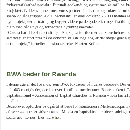
fødevaresikkerhedsprojekt i Burundi godkendt og støttet med én million kr
Projektet afvikles sammen med vores partner Dutabarane og fokuserer ud 
spare- og lånegrupper. 4.850 børnefamilier eller omkring 25.000 mennesker
nye projekt, der er toårigt og bygger videre på de gode erfaringer fra tidli
hjalp med både nye og forbedrede dyrkningsmetoder.
”Corona har ikke sluppet sit tag i Afrika, så for tiden er der store behov –
samtidigt er stort pres på de donorer, vi kan søge hos, er det meget glædeligt
dette projekt,” fortæller missionssekretær Morten Kofoed.
BWA beder for Rwanda
I denne uge er det Rwanda, som BWA fokuserer på i deres bedebrev. Der er
i alt 683 menigheder, der har over 1 million medlemmer. Baptistkirken i
baptistsamfund – Association of Baptist Churches in Rwanda – som har 21
medlemmer.
Bedebrevet opfordrer os også til at bede for situationen i Mellemeuropa, h
af oversvømmelser sidste måned. Mindst en baptistkirke er blevet ødelagt.
social uro nævnes. Læs mere
her
.