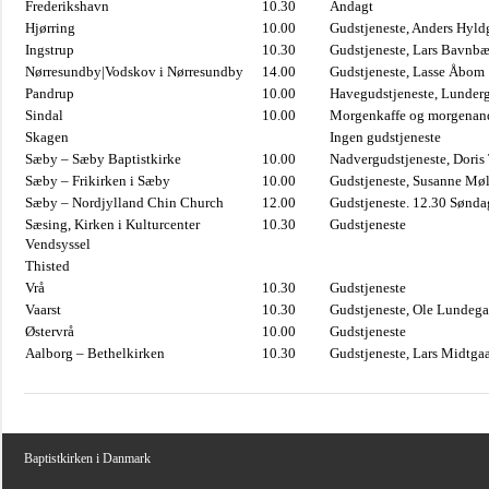
Frederikshavn
10.30
Andagt
Hjørring
10.00
Gudstjeneste, Anders Hyl
Ingstrup
10.30
Gudstjeneste, Lars Bavnb
Nørresundby|Vodskov i Nørresundby
14.00
Gudstjeneste, Lasse Åbom
Pandrup
10.00
Havegudstjeneste, Lunderg
Sindal
10.00
Morgenkaffe og morgenand
Skagen
Ingen gudstjeneste
Sæby – Sæby Baptistkirke
10.00
Nadvergudstjeneste, Doris
Sæby – Frikirken i Sæby
10.00
Gudstjeneste, Susanne Møl
Sæby – Nordjylland Chin Church
12.00
Gudstjeneste. 12.30 Sønda
Sæsing, Kirken i Kulturcenter
10.30
Gudstjeneste
Vendsyssel
Thisted
Vrå
10.30
Gudstjeneste
Vaarst
10.30
Gudstjeneste, Ole Lundega
Østervrå
10.00
Gudstjeneste
Aalborg – Bethelkirken
10.30
Gudstjeneste, Lars Midtga
Baptistkirken i Danmark