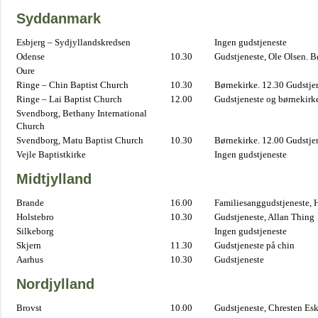
Syddanmark
Esbjerg – Sydjyllandskredsen
Ingen gudstjeneste
Odense
10.30
Gudstjeneste, Ole Olsen. B
Oure
Ringe – Chin Baptist Church
10.30
Børnekirke. 12.30 Gudstje
Ringe – Lai Baptist Church
12.00
Gudstjeneste og børnekirk
Svendborg, Bethany International
Church
Svendborg, Matu Baptist Church
10.30
Børnekirke. 12.00 Gudstje
Vejle Baptistkirke
Ingen gudstjeneste
Midtjylland
Brande
16.00
Familiesanggudstjeneste,
Holstebro
10.30
Gudstjeneste, Allan Thing
Silkeborg
Ingen gudstjeneste
Skjern
11.30
Gudstjeneste på chin
Aarhus
10.30
Gudstjeneste
Nordjylland
Brovst
10.00
Gudstjeneste, Chresten Es