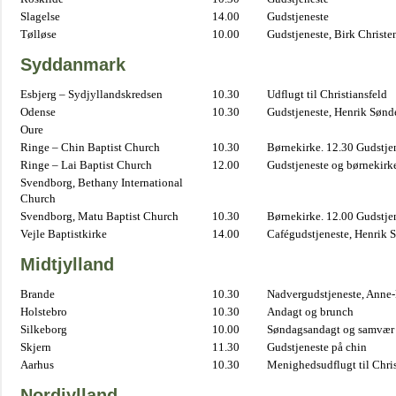
Slagelse
14.00
Gudstjeneste
Tølløse
10.00
Gudstjeneste, Birk Christe
Syddanmark
Esbjerg – Sydjyllandskredsen
10.30
Udflugt til Christiansfeld
Odense
10.30
Gudstjeneste, Henrik Sønd
Oure
Ringe – Chin Baptist Church
10.30
Børnekirke. 12.30 Gudstje
Ringe – Lai Baptist Church
12.00
Gudstjeneste og børnekirk
Svendborg, Bethany International
Church
Svendborg, Matu Baptist Church
10.30
Børnekirke. 12.00 Gudstje
Vejle Baptistkirke
14.00
Cafégudstjeneste, Henrik 
Midtjylland
Brande
10.30
Nadvergudstjeneste, Anne
Holstebro
10.30
Andagt og brunch
Silkeborg
10.00
Søndagsandagt og samvær 
Skjern
11.30
Gudstjeneste på chin
Aarhus
10.30
Menighedsudflugt til Chris
Nordjylland