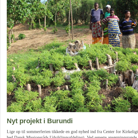
Nyt projekt i Burundi
Lige op til sommerferien tikkede en god nyhed ind fra Center for Kirkelig
hed Dansk Missionsråds Udviklingsafdeling). Ved seneste ansøgningsrunde