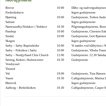
Brovst
10.00
Dåbs- og nadvergudstjenest
Frederikshavn
Ingen gudstjeneste
Hjørring
10.00
Gudstjeneste, Torben And
Saltum
Ingen gudstjeneste
Nørresundby|Vodskov i Vodskov
10.30
Pilgrimsgudstjeneste, Bent
Pandrup
10.00
Gudstjeneste, Chresten Es
Sindal
10.00
Gudstjeneste, Gert Bjørste
Skagen
Ingen gudstjeneste
Sæby – Sæby Baptistkirke
10.00
Vi mødes ved bålhytten i 
Sæby – Frikirken i Sæby
10.00
Gudstjeneste, Vibeke Fran
Sæby – Nordjylland Chin Church
12.00
Gudstjeneste. 12.30 Sønda
Sæsing, Kirken i Kulturcenter
10.30
Gudstjeneste
Vendsyssel
Thisted
Vrå
19.00
Gudstjeneste, Tina Hansen
Vaarst
10.30
Cafégudstjeneste, Matina 
Østervrå
Ingen gudstjeneste
Aalborg – Bethelkirken
10.30
Cafégudstjeneste, Casper 