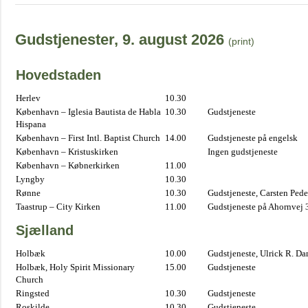
Gudstjenester, 9. august 2026
(print)
Hovedstaden
Herlev
10.30
København – Iglesia Bautista de Habla
10.30
Gudstjeneste
Hispana
København – First Intl. Baptist Church
14.00
Gudstjeneste på engelsk
København – Kristuskirken
Ingen gudstjeneste
København – Købnerkirken
11.00
Lyngby
10.30
Rønne
10.30
Gudstjeneste, Carsten Pede
Taastrup – City Kirken
11.00
Gudstjeneste på Ahornvej 
Sjælland
Holbæk
10.00
Gudstjeneste, Ulrick R. D
Holbæk, Holy Spirit Missionary
15.00
Gudstjeneste
Church
Ringsted
10.30
Gudstjeneste
Roskilde
10.30
Gudstjeneste