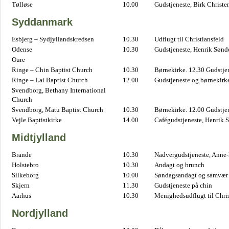
Tølløse
10.00
Gudstjeneste, Birk Christe
Syddanmark
Esbjerg – Sydjyllandskredsen
10.30
Udflugt til Christiansfeld
Odense
10.30
Gudstjeneste, Henrik Sønd
Oure
Ringe – Chin Baptist Church
10.30
Børnekirke. 12.30 Gudstje
Ringe – Lai Baptist Church
12.00
Gudstjeneste og børnekirk
Svendborg, Bethany International
Church
Svendborg, Matu Baptist Church
10.30
Børnekirke. 12.00 Gudstje
Vejle Baptistkirke
14.00
Cafégudstjeneste, Henrik 
Midtjylland
Brande
10.30
Nadvergudstjeneste, Anne
Holstebro
10.30
Andagt og brunch
Silkeborg
10.00
Søndagsandagt og samvær 
Skjern
11.30
Gudstjeneste på chin
Aarhus
10.30
Menighedsudflugt til Chris
Nordjylland