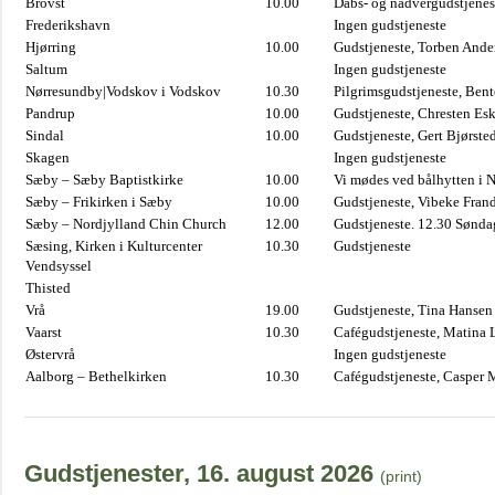
Brovst
10.00
Dåbs- og nadvergudstjenest
Frederikshavn
Ingen gudstjeneste
Hjørring
10.00
Gudstjeneste, Torben And
Saltum
Ingen gudstjeneste
Nørresundby|Vodskov i Vodskov
10.30
Pilgrimsgudstjeneste, Bent
Pandrup
10.00
Gudstjeneste, Chresten Es
Sindal
10.00
Gudstjeneste, Gert Bjørste
Skagen
Ingen gudstjeneste
Sæby – Sæby Baptistkirke
10.00
Vi mødes ved bålhytten i 
Sæby – Frikirken i Sæby
10.00
Gudstjeneste, Vibeke Fran
Sæby – Nordjylland Chin Church
12.00
Gudstjeneste. 12.30 Sønda
Sæsing, Kirken i Kulturcenter
10.30
Gudstjeneste
Vendsyssel
Thisted
Vrå
19.00
Gudstjeneste, Tina Hansen
Vaarst
10.30
Cafégudstjeneste, Matina 
Østervrå
Ingen gudstjeneste
Aalborg – Bethelkirken
10.30
Cafégudstjeneste, Casper 
Gudstjenester, 16. august 2026
(print)