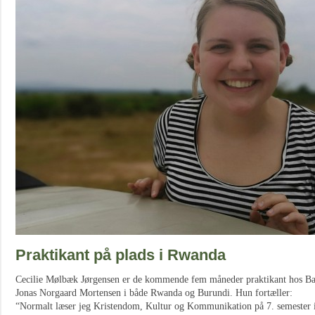
Praktikant på plads i Rwanda
Cecilie Mølbæk Jørgensen er de kommende fem måneder praktikant hos Bap
Jonas Norgaard Mortensen i både Rwanda og Burundi. Hun fortæller:
“Normalt læser jeg Kristendom, Kultur og Kommunikation på 7. semester i 