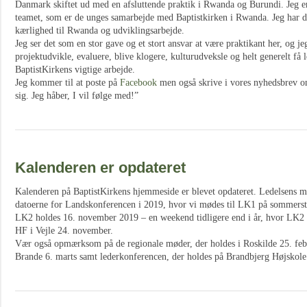
Danmark skiftet ud med en afsluttende praktik i Rwanda og Burundi. Jeg er
teamet, som er de unges samarbejde med Baptistkirken i Rwanda. Jeg har de
kærlighed til Rwanda og udviklingsarbejde.
Jeg
ser det som en stor gave og et stort ansvar at være praktikant her, og je
projektudvikle, evaluere, blive klogere, kulturudveksle og helt generelt få l
BaptistKirkens vigtige arbejde.
Jeg kommer til at poste på
Facebook
men også skrive i vores nyhedsbrev om
sig. Jeg håber, I vil følge med!”
Kalenderen er opdateret
Kalenderen på BaptistKirkens hjemmeside er blevet opdateret. Ledelsens m
datoerne for Landskonferencen i 2019, hvor vi mødes til LK1 på sommerst
LK2 holdes 16. november 2019 – en weekend tidligere end i år, hvor LK
HF i Vejle 24. november.
Vær også opmærksom på de regionale møder, der holdes i Roskilde 25. febr
Brande 6. marts samt lederkonferencen, der holdes på Brandbjerg Højskole 