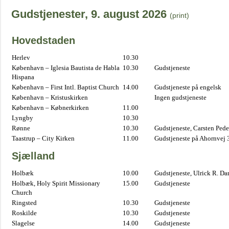
Gudstjenester, 9. august 2026
(print)
Hovedstaden
Herlev
10.30
København – Iglesia Bautista de Habla
10.30
Gudstjeneste
Hispana
København – First Intl. Baptist Church
14.00
Gudstjeneste på engelsk
København – Kristuskirken
Ingen gudstjeneste
København – Købnerkirken
11.00
Lyngby
10.30
Rønne
10.30
Gudstjeneste, Carsten Pede
Taastrup – City Kirken
11.00
Gudstjeneste på Ahornvej 
Sjælland
Holbæk
10.00
Gudstjeneste, Ulrick R. D
Holbæk, Holy Spirit Missionary
15.00
Gudstjeneste
Church
Ringsted
10.30
Gudstjeneste
Roskilde
10.30
Gudstjeneste
Slagelse
14.00
Gudstjeneste