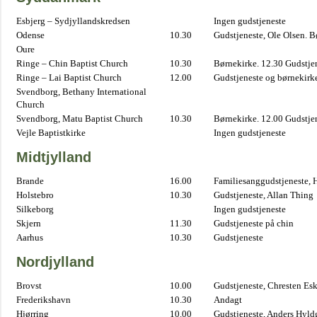
Esbjerg – Sydjyllandskredsen
Ingen gudstjeneste
Odense
10.30
Gudstjeneste, Ole Olsen. B
Oure
Ringe – Chin Baptist Church
10.30
Børnekirke. 12.30 Gudstje
Ringe – Lai Baptist Church
12.00
Gudstjeneste og børnekirk
Svendborg, Bethany International
Church
Svendborg, Matu Baptist Church
10.30
Børnekirke. 12.00 Gudstje
Vejle Baptistkirke
Ingen gudstjeneste
Midtjylland
Brande
16.00
Familiesanggudstjeneste,
Holstebro
10.30
Gudstjeneste, Allan Thing
Silkeborg
Ingen gudstjeneste
Skjern
11.30
Gudstjeneste på chin
Aarhus
10.30
Gudstjeneste
Nordjylland
Brovst
10.00
Gudstjeneste, Chresten Es
Frederikshavn
10.30
Andagt
Hjørring
10.00
Gudstjeneste, Anders Hyl