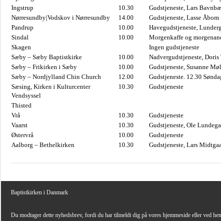
Ingstrup
10.30
Gudstjeneste, Lars Bavnb
Nørresundby|Vodskov i Nørresundby
14.00
Gudstjeneste, Lasse Åbom
Pandrup
10.00
Havegudstjeneste, Lunderg
Sindal
10.00
Morgenkaffe og morgenand
Skagen
Ingen gudstjeneste
Sæby – Sæby Baptistkirke
10.00
Nadvergudstjeneste, Doris
Sæby – Frikirken i Sæby
10.00
Gudstjeneste, Susanne Møl
Sæby – Nordjylland Chin Church
12.00
Gudstjeneste. 12.30 Sønda
Sæsing, Kirken i Kulturcenter
10.30
Gudstjeneste
Vendsyssel
Thisted
Vrå
10.30
Gudstjeneste
Vaarst
10.30
Gudstjeneste, Ole Lundega
Østervrå
10.00
Gudstjeneste
Aalborg – Bethelkirken
10.30
Gudstjeneste, Lars Midtga
Baptistkirken i Danmark
Du modtager dette nyhedsbrev, fordi du har tilmeldt dig på vores hjemmeside eller ved he