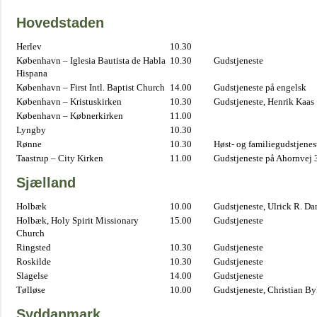
Hovedstaden
Herlev
10.30
København – Iglesia Bautista de Habla
10.30
Gudstjeneste
Hispana
København – First Intl. Baptist Church
14.00
Gudstjeneste på engelsk
København – Kristuskirken
10.30
Gudstjeneste, Henrik Kaas
København – Købnerkirken
11.00
Lyngby
10.30
Rønne
10.30
Høst- og familiegudstjene
Taastrup – City Kirken
11.00
Gudstjeneste på Ahornvej 
Sjælland
Holbæk
10.00
Gudstjeneste, Ulrick R. D
Holbæk, Holy Spirit Missionary
15.00
Gudstjeneste
Church
Ringsted
10.30
Gudstjeneste
Roskilde
10.30
Gudstjeneste
Slagelse
14.00
Gudstjeneste
Tølløse
10.00
Gudstjeneste, Christian B
Syddanmark