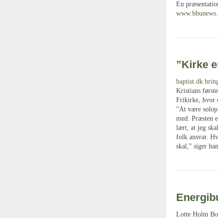
En præsentatio
www.bbunews.
”Kirke 
baptist.dk brin
Kristians førs
Frikirke, hvor 
”At være solopr
med. Præsten e
lært, at jeg sk
folk ansvar. Hv
skal,” siger han
Energibu
Lotte Holm Boer