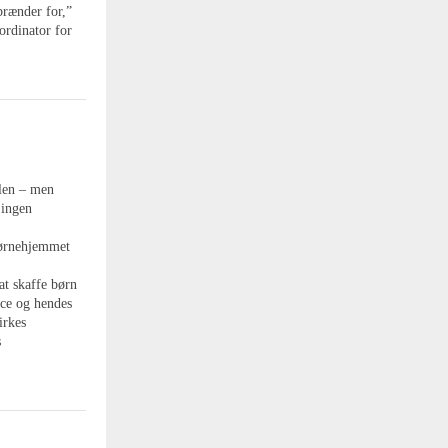
brænder for,”
rdinator for
slen – men
 ingen
børnehjemmet
at skaffe børn
e og hendes
irkes
s