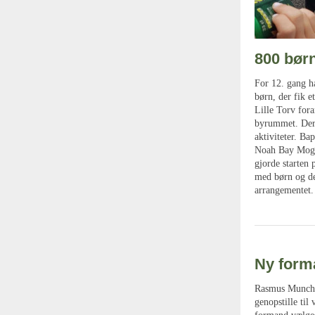
800 børn
For 12. gang h
børn, der fik e
Lille Torv fora
byrummet. Der e
aktiviteter. Ba
Noah Bay Mogen
gjorde starten 
med børn og de
arrangementet. 
Ny form
Rasmus Munch H
genopstille ti