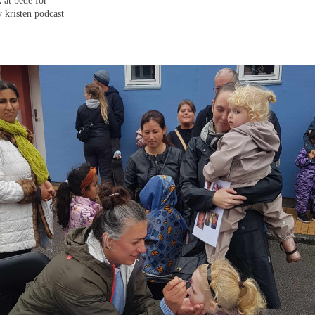
 at bede for
 kristen podcast