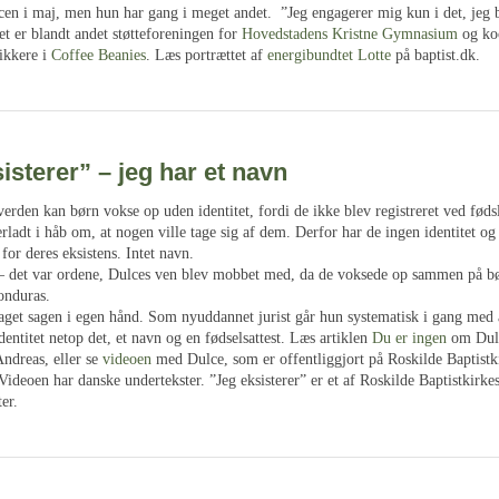
en i maj, men hun har gang i meget andet. ”Jeg engagerer mig kun i det, jeg 
et er blandt andet støtteforeningen for
Hovedstadens Kristne Gymnasium
og koo
rikkere i
Coffee Beanies
. Læs portrættet af
energibundtet Lotte
på baptist.dk.
isterer” – jeg har et navn
verden kan børn vokse op uden identitet, fordi de ikke blev registreret ved fød
rladt i håb om, at nogen ville tage sig af dem. Derfor har de ingen identitet og
or deres eksistens. Intet navn.
– det var ordene, Dulces ven blev mobbet med, da de voksede op sammen på 
nduras.
aget sagen i egen hånd. Som nyuddannet jurist går hun systematisk i gang med 
entitet netop det, et navn og en fødselsattest. Læs artiklen
Du er ingen
om Dulc
ndreas, eller se
videoen
med Dulce, som er offentliggjort på Roskilde Baptistk
ideoen har danske undertekster. ”Jeg eksisterer” er et af Roskilde Baptistkirke
er.