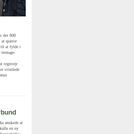
ar der 800
l at spærre
il at fylde i
e teenage-
at regnvejr
det vrimlede
ttet
rbund
ke ønskede at
kulle en ny