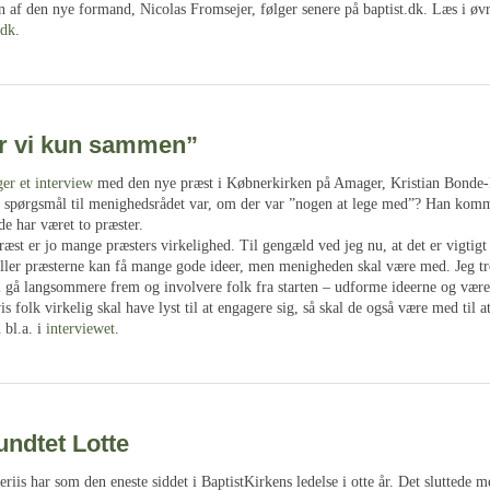
n af den nye formand, Nicolas Fromsejer, følger senere på baptist.dk. Læs i øv
dk
.
er vi kun sammen”
ger et interview
med den nye præst i Købnerkirken på Amager, Kristian Bonde-
te spørgsmål til menighedsrådet var, om der var ”nogen at lege med”? Han komm
de har været to præster.
æst er jo mange præsters virkelighed. Til gengæld ved jeg nu, at det er vigtigt
ller præsterne kan få mange gode ideer, men menigheden skal være med. Jeg tro
al gå langsommere frem og involvere folk fra starten – udforme ideerne og være
is folk virkelig skal have lyst til at engagere sig, så skal de også være med til a
 bl.a. i
interviewet
.
ndtet Lotte
iis har som den eneste siddet i BaptistKirkens ledelse i otte år. Det sluttede m