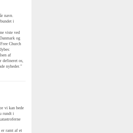
år navn.
rbundet i
ne viste ved
i Danmark og
 Free Church
dybes:
lsen af
 defineret os,
nde nyheder.”
vor vi kan bede
u rundt i
katastroferne
 er ramt af et