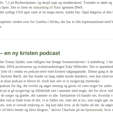
v, 7,2 på Richterskalaen, og derpå regn og mudderskred. Tusinder er døde o
s hjem. Der er lavet en
indsamling til Haiti
igennem BWA.
 det sydlige USA igen ramt af en mega-storm, kaldet Ida. Også følgerne af den 
aptister verden over for Gambia i Afrika, der har et lille baptistsamfund med b
r.
– en ny kristen podcast
 det Tomas Sjödin, som tidligere har besøgt Sommerstævnet i Lindenborg. I før
en, DNA-professoren og evolutionsbiologen Eske Willerslev. Det er spændend
n lytte til i endnu en podcast-serie med kristent udgangspunkt. Denne gang er de
 Charlotte Rørth, der har fundet en lang række kende danskere, som hun intervi
 at disse podcast er blevet til, fordi hun selv er et nysgerrigt menneske.
podcast for dig, der tvivler og søger mening og gerne vil være noget for andre.
d på at gå nysgerrigt og tillidsfuldt ind i samtaler med nogle, der for alvor ve
d de sorger og glæder, der rammer os alle. Samtalerne vil handle om, hvordan v
en ved at finde frem til det, vi er fælles om. Især det at tro, som nogle gør, m
om, som er overalt omkring os. Jeg kan ikke love, at du finder alt det, du søge
e vil blive berørt og blive klogere,” skriver Charlotte på sin
hjemmeside
, hvor