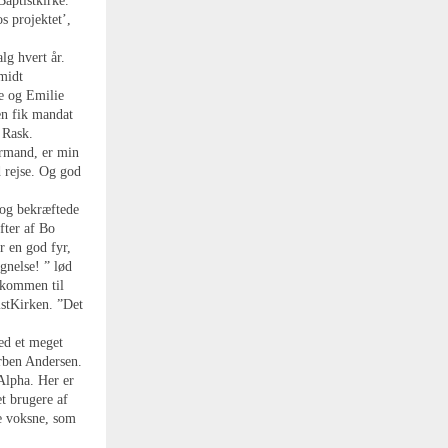
aptistkirke.
s projektet’,
g hvert år.
midt
e og Emilie
en fik mandat
 Rask.
ormand, er min
d rejse. Og god
 og bekræftede
fter af Bo
r en god fyr,
gnelse! ” lød
elkommen til
stKirken. ”Det
ed et meget
orben Andersen.
Alpha. Her er
t brugere af
de voksne, som