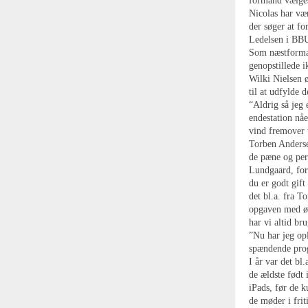
formand vælges
Nicolas har væ
der søger at f
Ledelsen i BBU
Som næstformæn
genopstillede 
Wilki Nielsen 
til at udfylde 
“Aldrig så jeg
endestation nåe
vind fremover 
Torben Anderse
de pæne og pers
Lundgaard, for
du er godt gift
det bl.a. fra 
opgaven med øn
har vi altid br
”Nu har jeg op
spændende prog
I år var det b
de ældste født 
iPads, før de k
de møder i frit