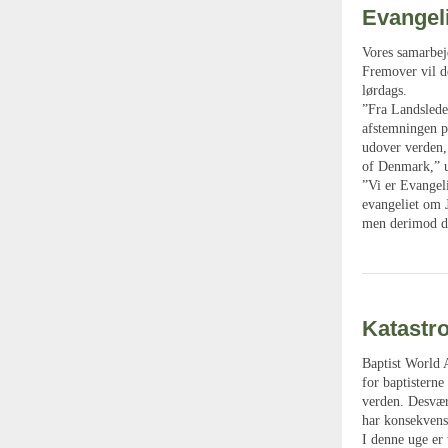
Evangel
Vores samarbej
Fremover vil d
lørdags.
”Fra Landslede
afstemningen p
udover verden,
of Denmark,” u
”Vi er Evangel
evangeliet om J
men derimod de
Katastro
Baptist World 
for baptisterne
verden. Desværr
har konsekvens
I denne uge er 