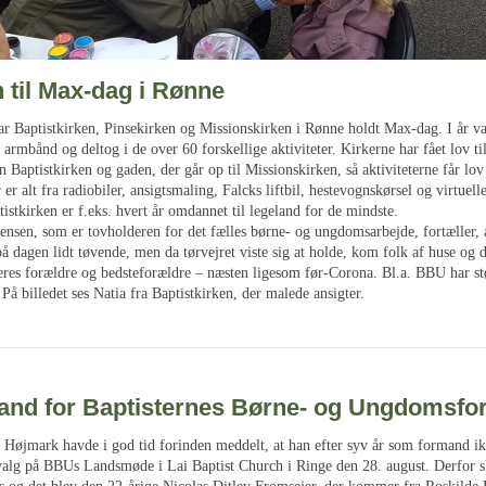
 til Max-dag i Rønne
ar Baptistkirken, Pinsekirken og Missionskirken i Rønne holdt Max-dag. I år v
t armbånd og deltog i de over 60 forskellige aktiviteter. Kirkerne har fået lov ti
n Baptistkirken og gaden, der går op til Missionskirken, så aktiviteterne får lov t
r alt fra radiobiler, ansigtsmaling, Falcks liftbil, hestevognskørsel og virtuell
ptistkirken er f.eks. hvert år omdannet til legeland for de mindste.
sen, som er tovholderen for det fælles børne- og ungdomsarbejde, fortæller, 
på dagen lidt tøvende, men da tørvejret viste sig at holde, kom folk af huse og 
res forældre og bedsteforældre – næsten ligesom før-Corona. Bl.a. BBU har stø
På billedet ses Natia fra Baptistkirken, der malede ansigter.
and for Baptisternes Børne- og Ungdomsfo
øjmark havde i god tid forinden meddelt, at han efter syv år som formand ik
l valg på BBUs Landsmøde i Lai Baptist Church i Ringe den 28. august. Derfor s