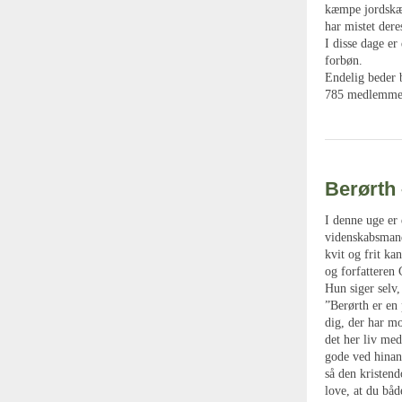
kæmpe jordskæl
har mistet dere
I disse dage er
forbøn.
Endelig beder b
785 medlemme
Berørth 
I denne uge er
videnskabsmand
kvit og frit ka
og forfatteren
Hun siger selv,
”Berørth er en 
dig, der har mo
det her liv me
gode ved hinand
så den kristend
love, at du båd