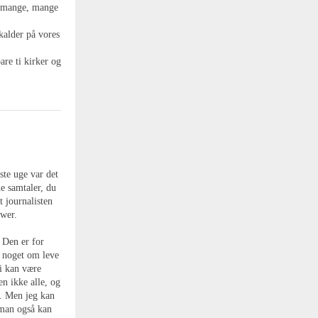
g mange, mange
kalder på vores
are ti kirker og
ste uge var det
e samtaler, du
t journalisten
ewer.
 Den er for
d noget om leve
i kan være
en ikke alle, og
r. Men jeg kan
 man også kan