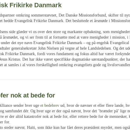
isk Frikirke Danmark
dspartner omkring sommerstævnet, Det Danske Missionsforbund, skifter til nyt
et hedde Evangelisk Frikirke Danmark. Det besluttede et årsmøde i Missionsfo
lsens side glæder vi os over den store og markante opbakning, som menigheder
å årsmødet, og vi ser frem til at fortsætte med at være menigheder i mission, 
 under det nye navn Evangelisk Frikirke Danmark – og på engelsk Evangelical
dtaler generalsekretær John Nielsen på vegne af hele Landsledelsen. Og det ud
isk Frikirke Danmark, fordi vores fundament og fokus altid har været forkynde
esus Kristus. Det har ikke været specifikke dogmatiske særstandpunkter, der har
t at samles i al vores forskellighed omkring evangeliets gode og livsforvandle
fer nok at bede for
Alliance sender hver uge
et bedebrev
ud, hvor de nævner et eller flere lande, h
 og samfundet dér. Og hver uge er der også nævnt, hvor det ’brænder på’ lige n
e er der altid katastrofer nok at bede for, eller rettere bede for de mennesker, 
er for.
to steder nævnt. Haiti, som ikke kun har fået deres præsident myrdet, men også