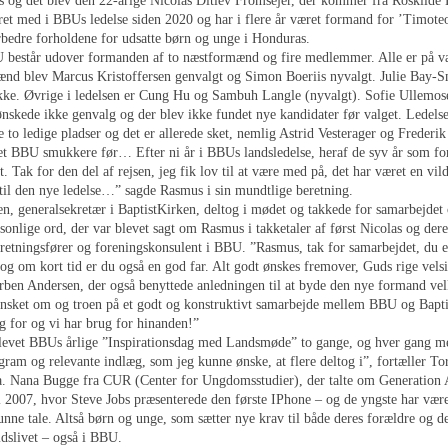
 og det blev den 22-årige Nicolas Ditlev Fromsejer, der kommer fra Roskilde B
ret med i BBUs ledelse siden 2020 og har i flere år været formand for ’Timoteo
orbedre forholdene for udsatte børn og unge i Honduras.
 består udover formanden af to næstformænd og fire medlemmer. Alle er på val
d blev Marcus Kristoffersen genvalgt og Simon Boeriis nyvalgt. Julie Bay-S
ikke. Øvrige i ledelsen er Cung Hu og Sambuh Langle (nyvalgt). Sofie Ullemos
ønskede ikke genvalg og der blev ikke fundet nye kandidater før valget. Ledels
de to ledige pladser og det er allerede sket, nemlig Astrid Vesterager og Frederik
 et BBU smukkere før… Efter ni år i BBUs landsledelse, heraf de syv år som f
t. Tak for den del af rejsen, jeg fik lov til at være med på, det har været en vil
til den nye ledelse…” sagde Rasmus i sin mundtlige beretning.
n, generalsekretær i BaptistKirken, deltog i mødet og takkede for samarbejdet
onlige ord, der var blevet sagt om Rasmus i takketaler af først Nicolas og dere
retningsfører og foreningskonsulent i BBU. ”Rasmus, tak for samarbejdet, du e
 og om kort tid er du også en god far. Alt godt ønskes fremover, Guds rige velsi
Torben Andersen, der også benyttede anledningen til at byde den nye formand v
sket om og troen på et godt og konstruktivt samarbejde mellem BBU og Bapti
ug for og vi har brug for hinanden!”
levet BBUs årlige ”Inspirationsdag med Landsmøde” to gange, og hver gang m
ram og relevante indlæg, som jeg kunne ønske, at flere deltog i”, fortæller T
l.a. Nana Bugge fra CUR (Center for Ungdomsstudier), der talte om Generation 
i 2007, hvor Steve Jobs præsenterede den første IPhone – og de yngste har være
unne tale. Altså børn og unge, som sætter nye krav til både deres forældre og 
idslivet – også i BBU.