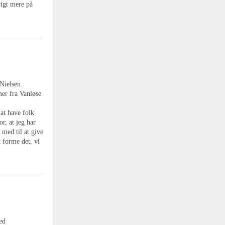
rigt mere på
Nielsen.
er fra Vanløse
 at have folk
r, at jeg har
 med til at give
t forme det, vi
ed