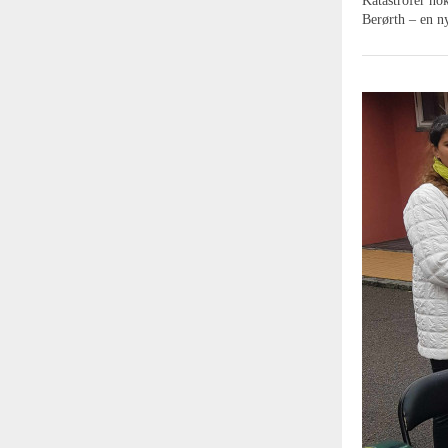
Katastrofer nok
Berørth – en ny