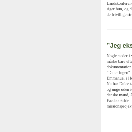
Landskonferenc
siger hun, og d
de frivillige st
”Jeg eks
Nogle steder i 
måske bare efte
dokumentation f
“Du er ingen” 
Emmanuel i Ho
Nu har Dulce t
og unge uden id
danske mand, A
Facebookside. V
missionsprojekt