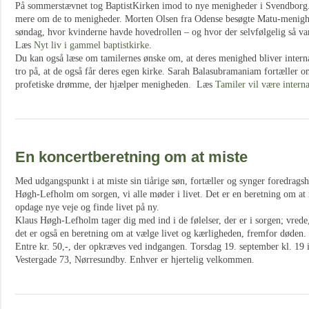
På sommerstævnet tog BaptistKirken imod to nye menigheder i Svendborg
mere om de to menigheder. Morten Olsen fra Odense besøgte Matu-menigh
søndag, hvor kvinderne havde hovedrollen – og hvor der selvfølgelig så va
Læs
Nyt liv i gammel baptistkirke
.
Du kan også læse om tamilernes ønske om, at deres menighed bliver interna
tro på, at de også får deres egen kirke. Sarah Balasubramaniam fortæller 
profetiske drømme, der hjælper menigheden. Læs
Tamiler vil være interna
En koncertberetning om at miste
Med udgangspunkt i at miste sin tiårige søn, fortæller og synger foredrags
Høgh-Lefholm om sorgen, vi alle møder i livet. Det er en beretning om at 
opdage nye veje og finde livet på ny.
Klaus Høgh-Lefholm tager dig med ind i de følelser, der er i sorgen; vred
det er også en beretning om at vælge livet og kærligheden, fremfor døden.
Entre kr. 50,-, der opkræves ved indgangen. Torsdag 19. september kl. 19 
Vestergade 73, Nørresundby. Enhver er hjertelig velkommen.