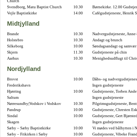
Church
Svendborg, Matu Baptist Church
10.30
Børnekirke. 12.00 Gudstje
Vejle Baptistkirke
14.00
Cafégudstjeneste, Henrik 
Midtjylland
Brande
10.30
Nadvergudstjeneste, Anne
Holstebro
10.30
Andagt og brunch
Silkeborg
10.00
Søndagsandagt og samvær 
Skjern
11.30
Gudstjeneste på chin
Aarhus
10.30
Menighedsudflugt til Chris
Nordjylland
Brovst
10.00
Dåbs- og nadvergudstjenest
Frederikshavn
Ingen gudstjeneste
Hjørring
10.00
Gudstjeneste, Torben And
Saltum
Ingen gudstjeneste
Nørresundby|Vodskov i Vodskov
10.30
Pilgrimsgudstjeneste, Bent
Pandrup
10.00
Gudstjeneste, Chresten Es
Sindal
10.00
Gudstjeneste, Gert Bjørste
Skagen
Ingen gudstjeneste
Sæby – Sæby Baptistkirke
10.00
Vi mødes ved bålhytten i 
Sæby – Frikirken i Sæby
10.00
Gudstjeneste, Vibeke Fran