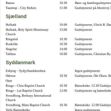
Rønne
10.30
Høst- og familiegudstjene
Taastrup – City Kirken
11.00
Gudstjeneste på Ahornvej 
Sjælland
Holbæk
10.00
Gudstjeneste, Ulrick R. D
Holbæk, Holy Spirit Missionary
15.00
Gudstjeneste
Church
Ringsted
10.30
Gudstjeneste
Roskilde
10.30
Gudstjeneste
Slagelse
14.00
Gudstjeneste
Tølløse
10.00
Gudstjeneste, Christian B
Syddanmark
Esbjerg – Sydjyllandskredsen
Ingen gudstjeneste
Odense
10.30
Gudstjeneste, Ole Olsen. B
Oure
Ringe – Chin Baptist Church
10.30
Børnekirke. 12.30 Gudstje
Ringe – Lai Baptist Church
12.00
Gudstjeneste og børnekirk
Svendborg, Bethany International
Church
Svendborg, Matu Baptist Church
10.30
Børnekirke. 12.00 Gudstje
Vejle Baptistkirke
Ingen gudstjeneste