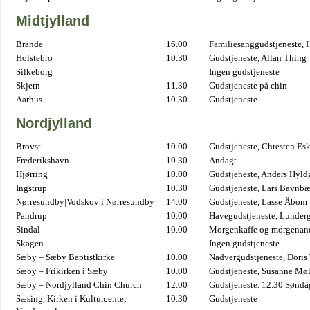
Midtjylland
Brande
16.00
Familiesanggudstjeneste,
Holstebro
10.30
Gudstjeneste, Allan Thing
Silkeborg
Ingen gudstjeneste
Skjern
11.30
Gudstjeneste på chin
Aarhus
10.30
Gudstjeneste
Nordjylland
Brovst
10.00
Gudstjeneste, Chresten Es
Frederikshavn
10.30
Andagt
Hjørring
10.00
Gudstjeneste, Anders Hyl
Ingstrup
10.30
Gudstjeneste, Lars Bavnb
Nørresundby|Vodskov i Nørresundby
14.00
Gudstjeneste, Lasse Åbom
Pandrup
10.00
Havegudstjeneste, Lunderg
Sindal
10.00
Morgenkaffe og morgenand
Skagen
Ingen gudstjeneste
Sæby – Sæby Baptistkirke
10.00
Nadvergudstjeneste, Doris
Sæby – Frikirken i Sæby
10.00
Gudstjeneste, Susanne Møl
Sæby – Nordjylland Chin Church
12.00
Gudstjeneste. 12.30 Sønda
Sæsing, Kirken i Kulturcenter
10.30
Gudstjeneste