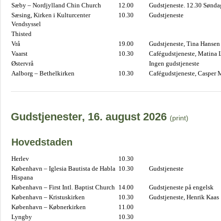
Sæby – Nordjylland Chin Church
12.00
Gudstjeneste. 12.30 Sønda
Sæsing, Kirken i Kulturcenter
10.30
Gudstjeneste
Vendsyssel
Thisted
Vrå
19.00
Gudstjeneste, Tina Hansen
Vaarst
10.30
Cafégudstjeneste, Matina 
Østervrå
Ingen gudstjeneste
Aalborg – Bethelkirken
10.30
Cafégudstjeneste, Casper 
Gudstjenester, 16. august 2026
(print)
Hovedstaden
Herlev
10.30
København – Iglesia Bautista de Habla
10.30
Gudstjeneste
Hispana
København – First Intl. Baptist Church
14.00
Gudstjeneste på engelsk
København – Kristuskirken
10.30
Gudstjeneste, Henrik Kaas
København – Købnerkirken
11.00
Lyngby
10.30