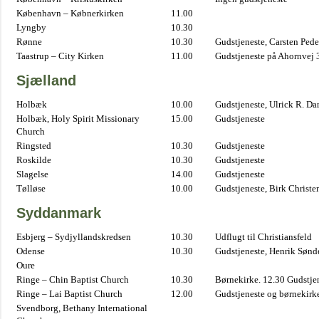
København – Købnerkirken
11.00
Lyngby
10.30
Rønne
10.30
Gudstjeneste, Carsten Pede
Taastrup – City Kirken
11.00
Gudstjeneste på Ahornvej 
Sjælland
Holbæk
10.00
Gudstjeneste, Ulrick R. D
Holbæk, Holy Spirit Missionary
15.00
Gudstjeneste
Church
Ringsted
10.30
Gudstjeneste
Roskilde
10.30
Gudstjeneste
Slagelse
14.00
Gudstjeneste
Tølløse
10.00
Gudstjeneste, Birk Christe
Syddanmark
Esbjerg – Sydjyllandskredsen
10.30
Udflugt til Christiansfeld
Odense
10.30
Gudstjeneste, Henrik Sønd
Oure
Ringe – Chin Baptist Church
10.30
Børnekirke. 12.30 Gudstje
Ringe – Lai Baptist Church
12.00
Gudstjeneste og børnekirk
Svendborg, Bethany International