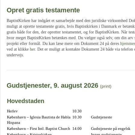
Opret gratis testamente
BaptistKirken har indgået et samarbejde med den juridiske virksomhed Do
muligt at oprette testamente gratis, hvis Baptistkirken i Danmark er betænkt
gratis både for den, der opretter testamentet, og for BaptistKirken. Når testa
hvor meget BaptistKirken betænkes med. Du vælger også selv, om din arv s
projekt eller formål. Du kan læse mere om Dokument 24 på deres
hjemmes
ved at klikke
her
. Det er muligt at kontakte Dokument 24 både via telefon 
undervejs.
Gudstjenester, 9. august 2026
(print)
Hovedstaden
Herlev
10.30
København – Iglesia Bautista de Habla
10.30
Gudstjeneste
Hispana
København – First Intl. Baptist Church
14.00
Gudstjeneste på engelsk
København – Kristuskirken
Ingen gudstjeneste