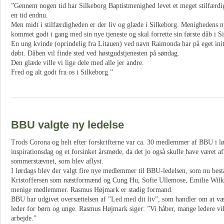
”Gennem nogen tid har Silkeborg Baptistmenighed levet et meget stilfærdig
en tid endnu.
Men midt i stilfærdigheden er der liv og glæde i Silkeborg. Menighedens n
kommet godt i gang med sin nye tjeneste og skal forrette sin første dåb i S
En ung kvinde (oprindelig fra Litauen) ved navn Raimonda har på eget init
døbt. Dåben vil finde sted ved høstgudstjenesten på søndag.
Den glæde ville vi lige dele med alle jer andre.
Fred og alt godt fra os i Silkeborg.”
BBU valgte ny ledelse
Trods Corona og helt efter forskrifterne var ca. 30 medlemmer af BBU i lø
inspirationsdag og et forsinket årsmøde, da det jo også skulle have været a
sommerstævnet, som blev aflyst.
I lørdags blev der valgt fire nye medlemmer til BBU-ledelsen, som nu best
Kristoffersen som næstformænd og Cung Hu, Sofie Ullemose, Emilie Wilk
menige medlemmer. Rasmus Højmark er stadig formand.
BBU har udgivet oversættelsen af ”Led med dit liv”, som handler om at væ
leder for børn og unge. Rasmus Højmark siger: ”Vi håber, mange ledere vil
arbejde.”