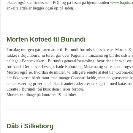
bladet også kan findes som PDF og på Issuu på hjemmesiden
www.baptist.
enkelte artikler lægges også op på siden.
Morten Kofoed til Burundi
Torsdag morgen går turen atter til Burundi for missionssekretær Morten Ko
lukket i Bujumbura, så turen går over Kigoma i Tanzania og bil det sidste 
deltage i Baptistkirken i Burundis generalforsamling, hvor der i år skal væ
formand. Derudover besøges både Rubura og Musema og vores landbrugsproj
Morten også se, hvordan de midler, vi tidligere sendte afsted til ’Corona-n
har ikke været hårdt ramt med mange Coronatilfælde, men da grænserne ha
en del varer og priserne på blandt andet fødevarer er steget – med katastrof
udsatte i Burundi. Så husk dem i jeres forbøn.
Morten er tilbage på kontoret 19. oktober.
Dåb i Silkeborg