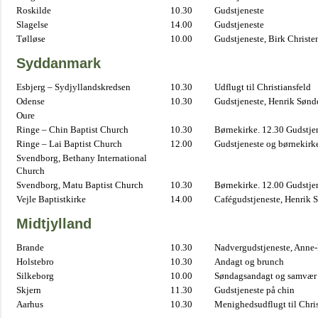
Roskilde
10.30
Gudstjeneste
Slagelse
14.00
Gudstjeneste
Tølløse
10.00
Gudstjeneste, Birk Christe
Syddanmark
Esbjerg – Sydjyllandskredsen
10.30
Udflugt til Christiansfeld
Odense
10.30
Gudstjeneste, Henrik Sønd
Oure
Ringe – Chin Baptist Church
10.30
Børnekirke. 12.30 Gudstje
Ringe – Lai Baptist Church
12.00
Gudstjeneste og børnekirk
Svendborg, Bethany International
Church
Svendborg, Matu Baptist Church
10.30
Børnekirke. 12.00 Gudstje
Vejle Baptistkirke
14.00
Cafégudstjeneste, Henrik 
Midtjylland
Brande
10.30
Nadvergudstjeneste, Anne
Holstebro
10.30
Andagt og brunch
Silkeborg
10.00
Søndagsandagt og samvær 
Skjern
11.30
Gudstjeneste på chin
Aarhus
10.30
Menighedsudflugt til Chris