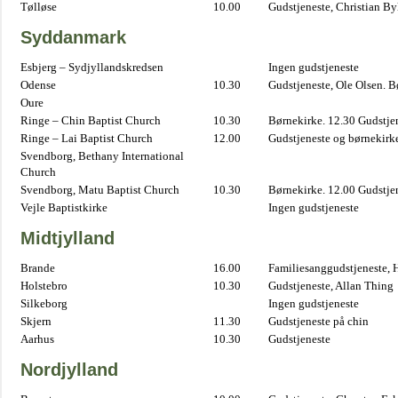
Tølløse
10.00
Gudstjeneste, Christian B
Syddanmark
Esbjerg – Sydjyllandskredsen
Ingen gudstjeneste
Odense
10.30
Gudstjeneste, Ole Olsen. B
Oure
Ringe – Chin Baptist Church
10.30
Børnekirke. 12.30 Gudstje
Ringe – Lai Baptist Church
12.00
Gudstjeneste og børnekirk
Svendborg, Bethany International
Church
Svendborg, Matu Baptist Church
10.30
Børnekirke. 12.00 Gudstje
Vejle Baptistkirke
Ingen gudstjeneste
Midtjylland
Brande
16.00
Familiesanggudstjeneste,
Holstebro
10.30
Gudstjeneste, Allan Thing
Silkeborg
Ingen gudstjeneste
Skjern
11.30
Gudstjeneste på chin
Aarhus
10.30
Gudstjeneste
Nordjylland