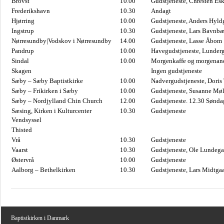
Brovst
10.00
Gudstjeneste, Chresten Es
Frederikshavn
10.30
Andagt
Hjørring
10.00
Gudstjeneste, Anders Hyl
Ingstrup
10.30
Gudstjeneste, Lars Bavnb
Nørresundby|Vodskov i Nørresundby
14.00
Gudstjeneste, Lasse Åbom
Pandrup
10.00
Havegudstjeneste, Lunderg
Sindal
10.00
Morgenkaffe og morgenand
Skagen
Ingen gudstjeneste
Sæby – Sæby Baptistkirke
10.00
Nadvergudstjeneste, Doris
Sæby – Frikirken i Sæby
10.00
Gudstjeneste, Susanne Møl
Sæby – Nordjylland Chin Church
12.00
Gudstjeneste. 12.30 Sønda
Sæsing, Kirken i Kulturcenter
10.30
Gudstjeneste
Vendsyssel
Thisted
Vrå
10.30
Gudstjeneste
Vaarst
10.30
Gudstjeneste, Ole Lundega
Østervrå
10.00
Gudstjeneste
Aalborg – Bethelkirken
10.30
Gudstjeneste, Lars Midtga
Baptistkirken i Danmark