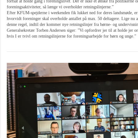
fortsat at holde gang i foreningslivet. Der er ikke et ønske fra politikerne 
foreningsaktiviteter, så længe vi overholder retningslinjerne.”
Efter KFUM-spejderne i weekenden fik lukket ned for deres landsmøde, er
hvorvidt foreninger skal overholde antallet på max. 50 deltagere. Lige nu
denne regel, indtil der kommer nye retningslinjer fra børne- og undervisnin
Generalsekretær Torben Andersen siger: ”Vi opfordrer jer til at holde jer o
hvis I er tvivl om retningslinjerne for foreningsarbejde for børn og unge.”