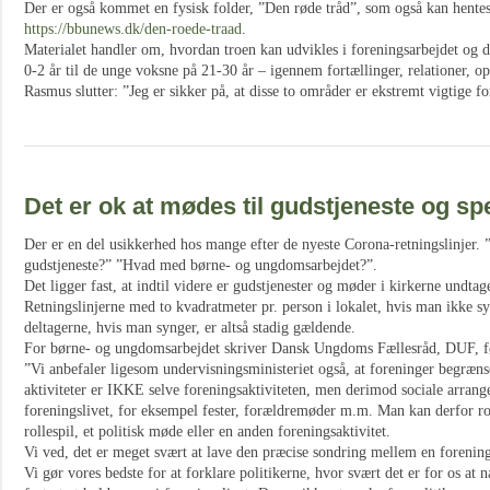
Der er også kommet en fysisk folder, ”Den røde tråd”, som også kan hent
https://bbunews.dk/den-roede-traad
.
Materialet handler om, hvordan troen kan udvikles i foreningsarbejdet og 
0-2 år til de unge voksne på 21-30 år – igennem fortællinger, relationer, op
Rasmus slutter: ”Jeg er sikker på, at disse to områder er ekstremt vigtige f
Det er ok at mødes til gudstjeneste og s
Der er en del usikkerhed hos mange efter de nyeste Corona-retningslinjer. 
gudstjeneste?” ”Hvad med børne- og ungdomsarbejdet?”.
Det ligger fast, at indtil videre er gudstjenester og møder i kirkerne undta
Retningslinjerne med to kvadratmeter pr. person i lokalet, hvis man ikke s
deltagerne, hvis man synger, er altså stadig gældende.
For børne- og ungdomsarbejdet skriver Dansk Ungdoms Fællesråd, DUF, f
”Vi anbefaler ligesom undervisningsministeriet også, at foreninger begrænse
aktiviteter er IKKE selve foreningsaktiviteten, men derimod sociale arrange
foreningslivet, for eksempel fester, forældremøder m.m. Man kan derfor roli
rollespil, et politisk møde eller en anden foreningsaktivitet.
Vi ved, det er meget svært at lave den præcise sondring mellem en foreningsa
Vi gør vores bedste for at forklare politikerne, hvor svært det er for os at n