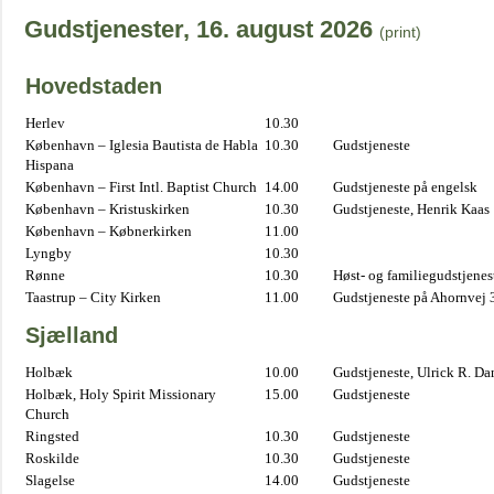
Gudstjenester, 16. august 2026
(print)
Hovedstaden
Herlev
10.30
København – Iglesia Bautista de Habla
10.30
Gudstjeneste
Hispana
København – First Intl. Baptist Church
14.00
Gudstjeneste på engelsk
København – Kristuskirken
10.30
Gudstjeneste, Henrik Kaas
København – Købnerkirken
11.00
Lyngby
10.30
Rønne
10.30
Høst- og familiegudstjene
Taastrup – City Kirken
11.00
Gudstjeneste på Ahornvej 
Sjælland
Holbæk
10.00
Gudstjeneste, Ulrick R. D
Holbæk, Holy Spirit Missionary
15.00
Gudstjeneste
Church
Ringsted
10.30
Gudstjeneste
Roskilde
10.30
Gudstjeneste
Slagelse
14.00
Gudstjeneste