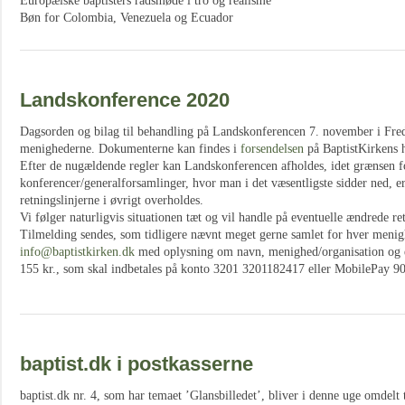
Europæiske baptisters rådsmøde i tro og realisme
Bøn for Colombia, Venezuela og Ecuador
Landskonference 2020
Dagsorden og bilag til behandling på Landskonferencen 7. november i Frede
menighederne. Dokumenterne kan findes i
forsendelsen
på BaptistKirkens 
Efter de nugældende regler kan Landskonferencen afholdes, idet grænsen fo
konferencer/generalforsamlinger, hvor man i det væsentligste sidder ned, er
retningslinjerne i øvrigt overholdes.
Vi følger naturligvis situationen tæt og vil handle på eventuelle ændrede ret
Tilmelding sendes, som tidligere nævnt meget gerne samlet for hver menigh
info@baptistkirken.dk
med oplysning om navn, menighed/organisation og e
155 kr., som skal indbetales på konto 3201 3201182417 eller MobilePay 90
baptist.dk i postkasserne
baptist.dk nr. 4, som har temaet ’Glansbilledet’, bliver i denne uge omdelt