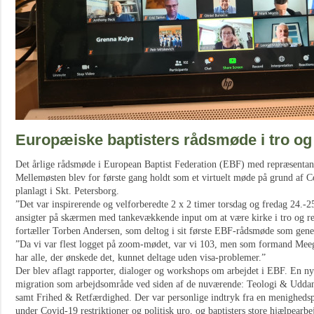
Europæiske baptisters rådsmøde i tro og
Det årlige rådsmøde i European Baptist Federation (EBF) med repræsentant
Mellemøsten blev for første gang holdt som et virtuelt møde på grund af
planlagt i Skt. Petersborg.
”Det var inspirerende og velforberedte 2 x 2 timer torsdag og fredag 24.-
ansigter på skærmen med tankevækkende input om at være kirke i tro og re
fortæller Torben Andersen, som deltog i sit første EBF-rådsmøde som gener
”Da vi var flest logget på zoom-mødet, var vi 103, men som formand Me
har alle, der ønskede det, kunnet deltage uden visa-problemer.”
Der blev aflagt rapporter, dialoger og workshops om arbejdet i EBF. En 
migration som arbejdsområde ved siden af de nuværende: Teologi & Uddan
samt Frihed & Retfærdighed. Der var personlige indtryk fra en menighedsp
under Covid-19 restriktioner og politisk uro, og baptisters store hjælpearbe