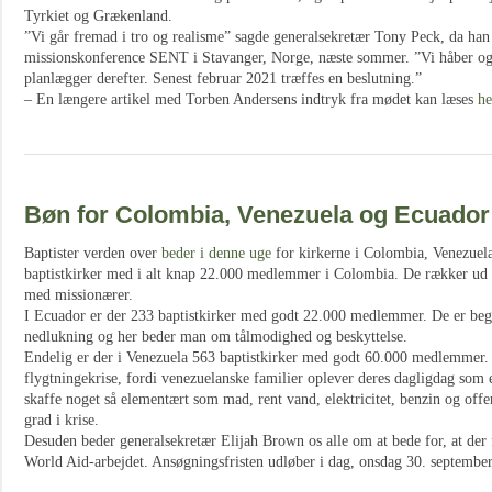
Tyrkiet og Grækenland.
”Vi går fremad i tro og realisme” sagde generalsekretær Tony Peck, da han
missionskonference SENT i Stavanger, Norge, næste sommer. ”Vi håber og b
planlægger derefter. Senest februar 2021 træffes en beslutning.”
– En længere artikel med Torben Andersens indtryk fra mødet kan læses
he
Bøn for Colombia, Venezuela og Ecuador
Baptister verden over
beder i denne uge
for kirkerne i Colombia, Venezuela
baptistkirker med i alt knap 22.000 medlemmer i Colombia. De rækker ud ti
med missionærer.
I Ecuador er der 233 baptistkirker med godt 22.000 medlemmer. De er begy
nedlukning og her beder man om tålmodighed og beskyttelse.
Endelig er der i Venezuela 563 baptistkirker med godt 60.000 medlemmer. 
flygtningekrise, fordi venezuelanske familier oplever deres dagligdag som 
skaffe noget så elementært som mad, rent vand, elektricitet, benzin og offe
grad i krise.
Desuden beder generalsekretær Elijah Brown os alle om at bede for, at der fi
World Aid-arbejdet. Ansøgningsfristen udløber i dag, onsdag 30. september