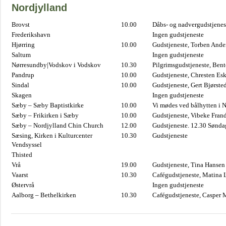
Nordjylland
Brovst
10.00
Dåbs- og nadvergudstjenest
Frederikshavn
Ingen gudstjeneste
Hjørring
10.00
Gudstjeneste, Torben And
Saltum
Ingen gudstjeneste
Nørresundby|Vodskov i Vodskov
10.30
Pilgrimsgudstjeneste, Bent
Pandrup
10.00
Gudstjeneste, Chresten Es
Sindal
10.00
Gudstjeneste, Gert Bjørste
Skagen
Ingen gudstjeneste
Sæby – Sæby Baptistkirke
10.00
Vi mødes ved bålhytten i 
Sæby – Frikirken i Sæby
10.00
Gudstjeneste, Vibeke Fran
Sæby – Nordjylland Chin Church
12.00
Gudstjeneste. 12.30 Sønda
Sæsing, Kirken i Kulturcenter
10.30
Gudstjeneste
Vendsyssel
Thisted
Vrå
19.00
Gudstjeneste, Tina Hansen
Vaarst
10.30
Cafégudstjeneste, Matina 
Østervrå
Ingen gudstjeneste
Aalborg – Bethelkirken
10.30
Cafégudstjeneste, Casper 