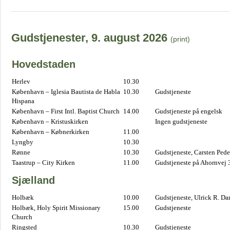
Gudstjenester, 9. august 2026
(print)
Hovedstaden
Herlev
10.30
København – Iglesia Bautista de Habla
10.30
Gudstjeneste
Hispana
København – First Intl. Baptist Church
14.00
Gudstjeneste på engelsk
København – Kristuskirken
Ingen gudstjeneste
København – Købnerkirken
11.00
Lyngby
10.30
Rønne
10.30
Gudstjeneste, Carsten Pede
Taastrup – City Kirken
11.00
Gudstjeneste på Ahornvej 
Sjælland
Holbæk
10.00
Gudstjeneste, Ulrick R. D
Holbæk, Holy Spirit Missionary
15.00
Gudstjeneste
Church
Ringsted
10.30
Gudstjeneste