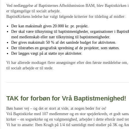
Ved nedlæggelse af Baptisternes Afholdsmission BAM, blev Baptistkirken i
er tilgængelige til socialt arbejde.
BaptistKirkens ledelse har valgt følgende kriterier for tildeling af midler:
Der kan maksimalt gives 20.000 kr. pr. projekt.
Der skal være tilknytning til baptistmenigheder, organisationer i Baptist
med medlemskab eller nær tilknytning til baptistmenigheder.
Der gives maksimalt 50 % af det samlede budget for aktiviteten.
Der tilstræbes en geografisk spredning af de projekter, som støttes.
Der lægges vægt på at støtte nye aktiviteter.
Vi har allerede modtaget flere ansøgninger efter den første meddelelse om,
til socialt arbejde er til stede.
TAK for forbøn for Vrå Baptistmenighed!
Bøn baner vej – og det er stort at vide, at nogen beder for os!
Vrå Baptistkirke med 107 medlemmer og en stor spejderkreds, et godt sam
kirker – en sognekirke og en valgmenighed, arbejder i dette efterår med te
Vi har to ansatte: Iben Kragh på 1/4 tid samtidigt med studier på 3K og A