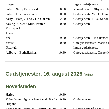
Skagen
Ingen gudstjeneste
Sæby – Sæby Baptistkirke
10.00
Vi mødes ved bålhytten i 
Sæby – Frikirken i Sæby
10.00
Gudstjeneste, Vibeke Fran
Sæby – Nordjylland Chin Church
12.00
Gudstjeneste. 12.30 Sønda
Sæsing, Kirken i Kulturcenter
10.30
Gudstjeneste
Vendsyssel
Thisted
Vrå
19.00
Gudstjeneste, Tina Hansen
Vaarst
10.30
Cafégudstjeneste, Matina 
Østervrå
Ingen gudstjeneste
Aalborg – Bethelkirken
10.30
Cafégudstjeneste, Casper 
Gudstjenester, 16. august 2026
(print)
Hovedstaden
Herlev
10.30
København – Iglesia Bautista de Habla
10.30
Gudstjeneste
Hispana
København – First Intl. Baptist Church
14.00
Gudstjeneste på engelsk