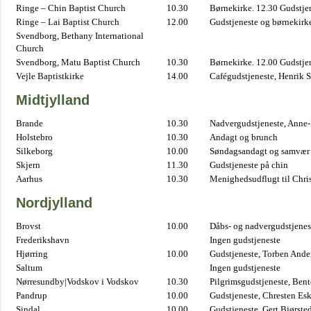
Ringe – Chin Baptist Church
10.30
Børnekirke. 12.30 Gudstje
Ringe – Lai Baptist Church
12.00
Gudstjeneste og børnekirk
Svendborg, Bethany International
Church
Svendborg, Matu Baptist Church
10.30
Børnekirke. 12.00 Gudstje
Vejle Baptistkirke
14.00
Cafégudstjeneste, Henrik 
Midtjylland
Brande
10.30
Nadvergudstjeneste, Anne
Holstebro
10.30
Andagt og brunch
Silkeborg
10.00
Søndagsandagt og samvær 
Skjern
11.30
Gudstjeneste på chin
Aarhus
10.30
Menighedsudflugt til Chris
Nordjylland
Brovst
10.00
Dåbs- og nadvergudstjenest
Frederikshavn
Ingen gudstjeneste
Hjørring
10.00
Gudstjeneste, Torben And
Saltum
Ingen gudstjeneste
Nørresundby|Vodskov i Vodskov
10.30
Pilgrimsgudstjeneste, Bent
Pandrup
10.00
Gudstjeneste, Chresten Es
Sindal
10.00
Gudstjeneste, Gert Bjørste