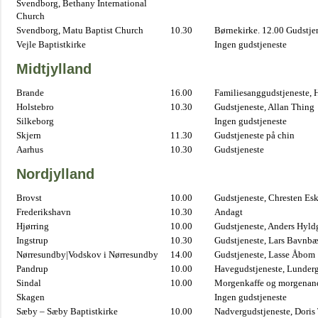
Svendborg, Bethany International
Church
Svendborg, Matu Baptist Church
10.30
Børnekirke. 12.00 Gudstje
Vejle Baptistkirke
Ingen gudstjeneste
Midtjylland
Brande
16.00
Familiesanggudstjeneste,
Holstebro
10.30
Gudstjeneste, Allan Thing
Silkeborg
Ingen gudstjeneste
Skjern
11.30
Gudstjeneste på chin
Aarhus
10.30
Gudstjeneste
Nordjylland
Brovst
10.00
Gudstjeneste, Chresten Es
Frederikshavn
10.30
Andagt
Hjørring
10.00
Gudstjeneste, Anders Hyl
Ingstrup
10.30
Gudstjeneste, Lars Bavnb
Nørresundby|Vodskov i Nørresundby
14.00
Gudstjeneste, Lasse Åbom
Pandrup
10.00
Havegudstjeneste, Lunderg
Sindal
10.00
Morgenkaffe og morgenand
Skagen
Ingen gudstjeneste
Sæby – Sæby Baptistkirke
10.00
Nadvergudstjeneste, Doris