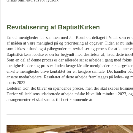
Gratis onlinekursus for lydfolk
Revitalisering af BaptistKirken
En del menigheder har sammen med Jan Kornholt deltaget i Vital, som er en
af måden at være menighed på og prioritering af opgaver. Tiden er nu inde 
som kirkesamfund også påbegynder en revitaliseringsproces for at kunne vær
BaptistKirkens ledelse er derfor begyndt med drøftelser af, hvad dette inde
Som en del af denne proces er der allerede sat et arbejde i gang med fokus 
menighedsledere og præster. Inden længe får alle menigheder et spørgeskem
enkelte menigheder blive kontaktet for en længere samtale. Det handler 
ansatte medarbejdere. Resultatet af dette arbejde fremlægges på leder- og
marts 2023.
Ledelsen tror, det bliver en spændende proces, men der skal skabes tidsmæss
Derfor vil ledelsens udadrettede arbejde måske blive lidt mindre i 2023, og
arrangementer vi skal samles til i det kommende år.