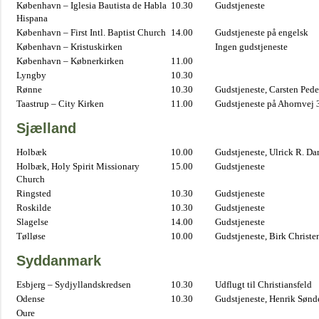
København – Iglesia Bautista de Habla
10.30
Gudstjeneste
Hispana
København – First Intl. Baptist Church
14.00
Gudstjeneste på engelsk
København – Kristuskirken
Ingen gudstjeneste
København – Købnerkirken
11.00
Lyngby
10.30
Rønne
10.30
Gudstjeneste, Carsten Pede
Taastrup – City Kirken
11.00
Gudstjeneste på Ahornvej 
Sjælland
Holbæk
10.00
Gudstjeneste, Ulrick R. D
Holbæk, Holy Spirit Missionary
15.00
Gudstjeneste
Church
Ringsted
10.30
Gudstjeneste
Roskilde
10.30
Gudstjeneste
Slagelse
14.00
Gudstjeneste
Tølløse
10.00
Gudstjeneste, Birk Christe
Syddanmark
Esbjerg – Sydjyllandskredsen
10.30
Udflugt til Christiansfeld
Odense
10.30
Gudstjeneste, Henrik Sønd
Oure