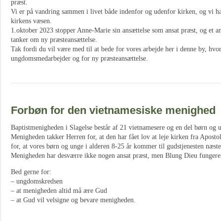
præst.
Vi er på vandring sammen i livet både indenfor og udenfor kirken, og vi har
kirkens væsen.
1.oktober 2023 stopper Anne-Marie sin ansættelse som ansat præst, og et a
tanker om ny præsteansættelse.
Tak fordi du vil være med til at bede for vores arbejde her i denne by, hvor 
ungdomsmedarbejder og for ny præsteansættelse.
Forbøn for den vietnamesiske menighed
Baptistmenigheden i Slagelse består af 21 vietnamesere og en del børn og u
Menigheden takker Herren for, at den har fået lov at leje kirken fra Aposto
for, at vores børn og unge i alderen 8-25 år kommer til gudstjenesten næst
Menigheden har desværre ikke nogen ansat præst, men Blung Dieu fungere
Bed gerne for:
– ungdomskredsen
– at menigheden altid må ære Gud
– at Gud vil velsigne og bevare menigheden.