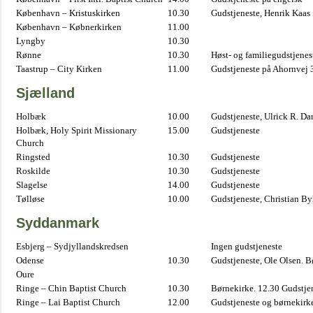
København – Kristuskirken
10.30
Gudstjeneste, Henrik Kaas
København – Købnerkirken
11.00
Lyngby
10.30
Rønne
10.30
Høst- og familiegudstjene
Taastrup – City Kirken
11.00
Gudstjeneste på Ahornvej 
Sjælland
Holbæk
10.00
Gudstjeneste, Ulrick R. D
Holbæk, Holy Spirit Missionary
15.00
Gudstjeneste
Church
Ringsted
10.30
Gudstjeneste
Roskilde
10.30
Gudstjeneste
Slagelse
14.00
Gudstjeneste
Tølløse
10.00
Gudstjeneste, Christian B
Syddanmark
Esbjerg – Sydjyllandskredsen
Ingen gudstjeneste
Odense
10.30
Gudstjeneste, Ole Olsen. B
Oure
Ringe – Chin Baptist Church
10.30
Børnekirke. 12.30 Gudstje
Ringe – Lai Baptist Church
12.00
Gudstjeneste og børnekirk