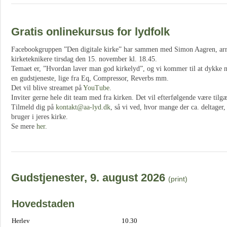
Gratis onlinekursus for lydfolk
Facebookgruppen ”Den digitale kirke” har sammen med Simon Aagren, arran
kirketeknikere tirsdag den 15. november kl. 18.45.
Temaet er, ”Hvordan laver man god kirkelyd”, og vi kommer til at dykke ne
en gudstjeneste, lige fra Eq, Compressor, Reverbs mm.
Det vil blive streamet på
YouTube
.
Inviter gerne hele dit team med fra kirken. Det vil efterfølgende være til
Tilmeld dig på
kontakt@aa-lyd.dk
, så vi ved, hvor mange der ca. deltager,
bruger i jeres kirke.
Se mere
her
.
Gudstjenester, 9. august 2026
(print)
Hovedstaden
Herlev
10.30